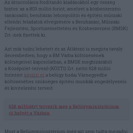
Az átcuccolásra fordítandó kiadásokból egy összeg
biztos: az a 803 millió forint, amelyet a közbeszerzési
tanácsadói, beruházás lebonyolítói és építési műszaki
ellenőri feladatok elvégzésére a Beruházási, Műszaki
Fejlesztési, Sportüzemeltetési és Közbeszerzési (BMSK)
Zrt.-nek fizettek ki.
Azt már tudni lehetett és az Átlátszó is megírta tavaly
decemberben, hogy a BM Várba költözésének
költségeivel kapcsolatban, a BMSK megbízásából
a Középület-tervező (KÖZTI) Zrt. nettó 628 millió
forintért
készíti el
a belügy budai Várnegyedbe
költözéséhez szükséges építési munkák engedélyezési
és kivitelezési terveit:
628 millióért tervezik meg a Belügyminisztérium
új helyét a Várban
Most a Belügyminisztérium még azt sem tudta megadni,