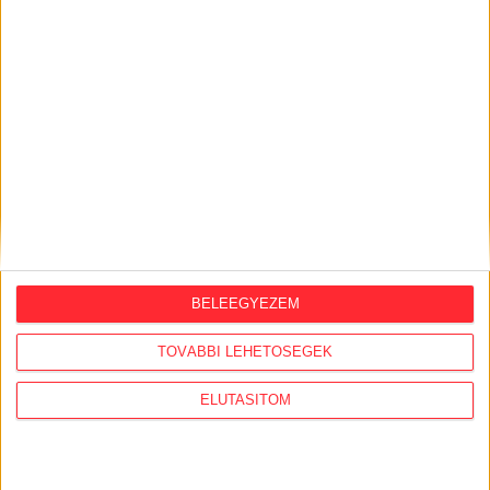
2026. augusztus 3.
Észak-olasz villára cserélte budapesti
lakcímét Habony Árpád, egy helyi
ingatlanos-dinasztiához vezetnek a
szálak
2026. augusztus 3.
Feleslegessé váltak a külföldi orbánisták,
vezetőik Amerikában házalnak a
hálózattal
BELEEGYEZEM
AJÁNLÓ
TOVÁBBI LEHETŐSÉGEK
ELUTASÍTOM