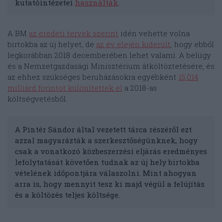
kutatóintézetei
használták
.
A BM
az eredeti tervek szerint
idén vehette volna
birtokba az új helyet, de
az év elején kiderült
, hogy ebből
legkorábban 2018 decemberében lehet valami. A belügy
és a Nemzetgazdasági Minisztérium átköltöztetésére, és
az ehhez szükséges beruházásokra egyébként
15,014
milliárd forintot különítettek el
a 2018-as
költségvetésből.
A Pintér Sándor által vezetett tárca részéről ezt
azzal magyarázták a szerkesztőségünknek, hogy
csak a vonatkozó közbeszerzési eljárás eredményes
lefolytatását követően tudnak az új hely birtokba
vételének időpontjára válaszolni. Mint ahogyan
arra is, hogy mennyit tesz ki majd végül a felújítás
és a költözés teljes költsége.