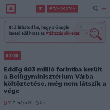
TÁMOGATOM
EGYÉB
Eddig 803 millió forintba került
a Belügyminisztérium Várba
költöztetése, még nem látszik a
vége
2017. május 26.
2
p