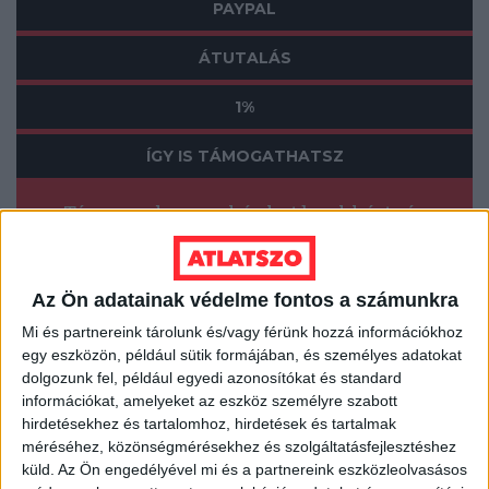
PAYPAL
ÁTUTALÁS
1%
ÍGY IS TÁMOGATHATSZ
Támogasd a munkánkat bankkártyás
fizetéssel! Köszönjük.
5 000 Ft
10 000 Ft
20 000 Ft
Az Ön adatainak védelme fontos a számunkra
Mi és partnereink tárolunk és/vagy férünk hozzá információkhoz
Egyedi összeg
egy eszközön, például sütik formájában, és személyes adatokat
dolgozunk fel, például egyedi azonosítókat és standard
E-mailcím
*
információkat, amelyeket az eszköz személyre szabott
hirdetésekhez és tartalomhoz, hirdetések és tartalmak
méréséhez, közönségmérésekhez és szolgáltatásfejlesztéshez
küld.
Az Ön engedélyével mi és a partnereink eszközleolvasásos