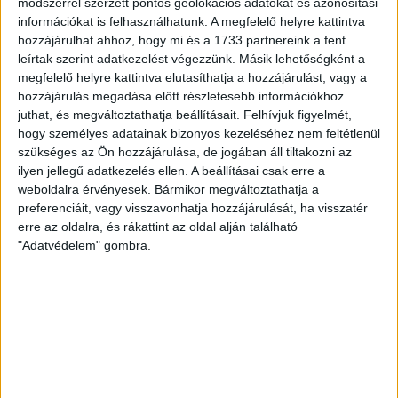
módszerrel szerzett pontos geolokációs adatokat és azonosítási
Vezetéknév
Keresztnév
*
*
információkat is felhasználhatunk. A megfelelő helyre kattintva
hozzájárulhat ahhoz, hogy mi és a 1733 partnereink a fent
leírtak szerint adatkezelést végezzünk. Másik lehetőségként a
megfelelő helyre kattintva elutasíthatja a hozzájárulást, vagy a
hozzájárulás megadása előtt részletesebb információkhoz
TÁMOGATOM
juthat, és megváltoztathatja beállításait.
Felhívjuk figyelmét,
hogy személyes adatainak bizonyos kezeléséhez nem feltétlenül
szükséges az Ön hozzájárulása, de jogában áll tiltakozni az
ilyen jellegű adatkezelés ellen. A beállításai csak erre a
weboldalra érvényesek. Bármikor megváltoztathatja a
preferenciáit, vagy visszavonhatja hozzájárulását, ha visszatér
erre az oldalra, és rákattint az oldal alján található
"Adatvédelem" gombra.