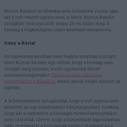
Kutron Katalint az állásába nem helyezték vissza, igaz,
azt a volt vezető ügyész nem is kérte. Kutron Katalin
szolgálati viszonya 2015. május 29-én szűnt meg. A
bíróság a végkielégítés iránti kérelmét elutasította.
Irány a Kúria!
Az ügyészség azonban nem hagyta annyiban a dolgot,
mert Kutron főnökei úgy vélték, hogy a bíróság nem
vizsgált meg minden, a volt ügyésznek felrótt
kötelezettségszegést.
Felülvizsgálati kérelmet
nyújtottak be a Kúriához
, amely január végén döntött az
ügyben.
A fellebbezésben kifogásolták, hogy a volt ügyész nem
készített az ügy előadójaként bűnjeljegyzéket, továbbá,
hogy azt a vádirathoz a bíróságra történő benyújtáskor
nem csatolták, illetve, hogy a bűnjelekkel kapcsolatban
nem intézkedett a bíróságnak történő átadásról és a