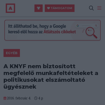
TÁMOGATOM
EGYÉB
A KNYF nem biztosított
megfelelő munkafeltételeket a
politikusokat elszámoltató
ügyésznek
2016. február 4.
4
p