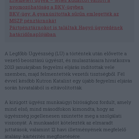
Eltemetett ügyek – teljes kudarcot vallott a
nyomozóhatóság a BKV-ügyben
BKV-ügy: A gyanúsítottak sűrűn emlegették az
MSZP pénztárnokát
Pártpénztárnokot is találtak Hagyó ügyvédének
határidőnaplójában
A Legfőbb Ügyészség (LÜ) a történtek után elővette a
vezető beosztású ügyészt, és mulasztásaira hivatkozva
2013 januárjában fegyelmi eljárás indítottak vele
szemben, majd felmentették vezetői tisztségből. Fél
évvel később Kutron Katalint egy újabb fegyelmi eljárás
során hivatalából is eltávolították.
A kirúgott ügyész munkaügyi bírósághoz fordult, amely
mind első, mind másodfokon kimondta, hogy az
ügyészség jogellenesen szüntette meg a szolgálati
viszonyát. A munkaadót kötelezték az elmaradt
juttatások, valamint 12 havi illetményének megfelelő
átalány-kártérítés megfizetésére.