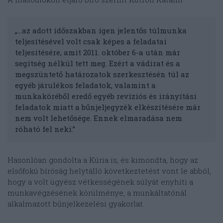
„…az adott időszakban igen jelentős túlmunka
teljesítésével volt csak képes a feladatai
teljesítésére, amit 2011. október 6-a után már
segítség nélkül tett meg. Ezért a vádirat és a
megszüntető határozatok szerkesztésén túl az
egyéb járulékos feladatok, valamint a
munkaköréből eredő egyéb revíziós és irányítási
feladatok miatt a bűnjeljegyzék elkészítésére már
nem volt lehetősége. Ennek elmaradása nem
róható fel neki.”
Hasonlóan gondolta a Kúria is, és kimondta, hogy az
elsőfokú bíróság helytálló következtetést vont le abból,
hogy a volt ügyész vétkességének súlyát enyhíti a
munkavégzésének körülménye, a munkáltatónál
alkalmazott bűnjelkezelési gyakorlat.