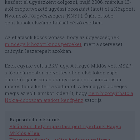
kezdett el ügyészként dolgozni, majd 2006. március 16-
ától csoportvezető ügyészi beosztást látott el a Központi
Nyomozó Főügyészségen (KNYF). Ő járt el több,
politikusok elszámoltatását célzó esetben.
Az eljárások közös vonása, hogy az ügyészségnek
mindegyik hozott kínos perceket
, mert a szervezet
csúnyán leszerepelt azokban.
Ezek egyike volt a BKV-ügy. A Hagyó Miklós volt MSZP-
s főpolgármester-helyettes ellen első fokon zajló
büntetőeljárás során az ügyészségnek sorozatosan
módosítania kellett a vádiratot. A legnagyobb beégés
mégis az volt, amikor kiderült, hogy
nem bizonyítható a
Nokia-dobozban átadott kenőpénz
sztorija.
Kapcsolódó cikkeink
Elsőfokon helyreigazítási pert nyertünk Hagyó
Miklós ellen