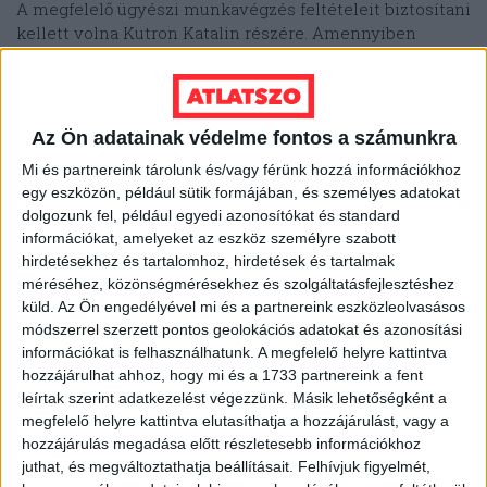
A megfelelő ügyészi munkavégzés feltételeit biztosítani
kellett volna Kutron Katalin részére. Amennyiben
jogellenes gyakorlatot tűr el, az enyhíti a fegyelmi
felelősséget. A mintegy háromezer bűnjelet tartalmazó
bűnjeljegyzék elkészítése – tanúk vallomása alapján –
5-6 személy kéthavi munkáját igényelte volna.
Az Ön adatainak védelme fontos a számunkra
Mi és partnereink tárolunk és/vagy férünk hozzá információkhoz
A százezer oldalas nyomozati iratot nem tudták egy
egy eszközön, például sütik formájában, és személyes adatokat
tömbben elhelyezni, ezért azt a KNYF kisméretű
dolgozunk fel, például egyedi azonosítókat és standard
bűnjelkamrája mellett az épület alagsorában és ügyészi
információkat, amelyeket az eszköz személyre szabott
irodákban tárolták.
hirdetésekhez és tartalomhoz, hirdetések és tartalmak
méréséhez, közönségmérésekhez és szolgáltatásfejlesztéshez
Az ügyészség nem vitatta azt sem, hogy mielőtt Kutron
küld.
Az Ön engedélyével mi és a partnereink eszközleolvasásos
Katalint jelölték volna az ügy előadójának, a nyomozás
módszerrel szerzett pontos geolokációs adatokat és azonosítási
során is jelentős mennyiségű bűnjelet foglaltak le és
információkat is felhasználhatunk. A megfelelő helyre kattintva
miután Kutron megkapta az eljárást, nem volt
hozzájárulhat ahhoz, hogy mi és a 1733 partnereink a fent
bizonyított, hogy egyáltalán sor került volna tételes
leírtak szerint adatkezelést végezzünk. Másik lehetőségként a
átadás-átvételre.
megfelelő helyre kattintva elutasíthatja a hozzájárulást, vagy a
hozzájárulás megadása előtt részletesebb információkhoz
juthat, és megváltoztathatja beállításait.
Felhívjuk figyelmét,
A KNYF vezetője, Keresztes Imre arról is beszámolt,