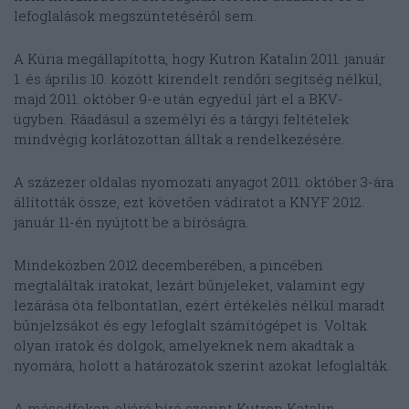
lefoglalások megszüntetéséről sem.
A Kúria megállapította, hogy Kutron Katalin 2011. január
1. és április 10. között kirendelt rendőri segítség nélkül,
majd 2011. október 9-e után egyedül járt el a BKV-
ügyben. Ráadásul a személyi és a tárgyi feltételek
mindvégig korlátozottan álltak a rendelkezésére.
A százezer oldalas nyomozati anyagot 2011. október 3-ára
állították össze, ezt követően vádiratot a KNYF 2012.
január 11-én nyújtott be a bíróságra.
Mindeközben 2012 decemberében, a pincében
megtaláltak iratokat, lezárt bűnjeleket, valamint egy
lezárása óta felbontatlan, ezért értékelés nélkül maradt
bűnjelzsákot és egy lefoglalt számítógépet is. Voltak
olyan iratok és dolgok, amelyeknek nem akadtak a
nyomára, holott a határozatok szerint azokat lefoglalták.
A másodfokon eljáró bíró szerint Kutron Katalin