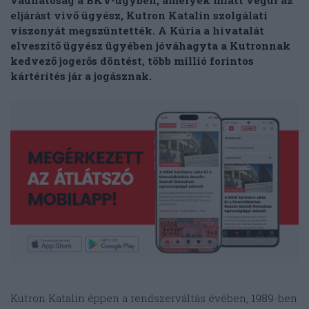
vádhatóság a BKV-ügyben, amelyek miatt végül az
eljárást vivő ügyész, Kutron Katalin szolgálati
viszonyát megszüntették. A Kúria a hivatalát
elveszítő ügyész ügyében jóváhagyta a Kutronnak
kedvező jogerős döntést, több millió forintos
kártérítés jár a jogásznak.
Kutron Katalin éppen a rendszerváltás évében, 1989-ben