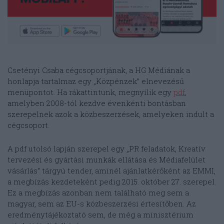
Csetényi Csaba cégcsoportjának, a HG Médiának a
honlapja tartalmaz egy „Közpénzek” elnevezésű
menüpontot. Ha rákattintunk, megnyílik egy
pdf
,
amelyben 2008-tól kezdve évenkénti bontásban
szerepelnek azok a közbeszerzések, amelyeken indult a
cégcsoport.
A pdf utolsó lapján szerepel egy „PR feladatok, Kreatív
tervezési és gyártási munkák ellátása és Médiafelület
vásárlás” tárgyú tender, aminél ajánlatkérőként az EMMI,
a megbízás kezdeteként pedig 2015. október 27. szerepel.
Ez a megbízás azonban nem található meg sem a
magyar, sem az EU-s közbeszerzési értesítőben. Az
eredménytájékoztató sem, de még a minisztérium