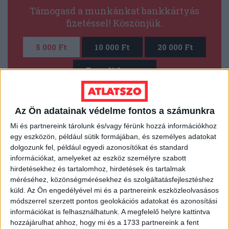
Támogasd a munkánkat bankkártyás
fizetéssel! Köszönjük.
5 000 Ft
10 000 Ft
20 000 Ft
Egyedi összeg
E-mailcím
*
Az Ön adatainak védelme fontos a számunkra
Mi és partnereink tárolunk és/vagy férünk hozzá információkhoz
egy eszközön, például sütik formájában, és személyes adatokat
Vezetéknév
Keresztnév
*
*
dolgozunk fel, például egyedi azonosítókat és standard
információkat, amelyeket az eszköz személyre szabott
hirdetésekhez és tartalomhoz, hirdetések és tartalmak
méréséhez, közönségmérésekhez és szolgáltatásfejlesztéshez
küld.
Az Ön engedélyével mi és a partnereink eszközleolvasásos
módszerrel szerzett pontos geolokációs adatokat és azonosítási
TÁMOGATOM
információkat is felhasználhatunk. A megfelelő helyre kattintva
hozzájárulhat ahhoz, hogy mi és a 1733 partnereink a fent