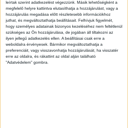
leírtak szerint adatkezelést végezzünk. Másik lehetőségként a
megfelelő helyre kattintva elutasíthatja a hozzájárulást, vagy a
hozzájárulás megadása előtt részletesebb információkhoz
juthat, és megváltoztathatja beállításait.
Felhívjuk figyelmét,
hogy személyes adatainak bizonyos kezeléséhez nem feltétlenül
szükséges az Ön hozzájárulása, de jogában áll tiltakozni az
ilyen jellegű adatkezelés ellen. A beállításai csak erre a
weboldalra érvényesek. Bármikor megváltoztathatja a
preferenciáit, vagy visszavonhatja hozzájárulását, ha visszatér
erre az oldalra, és rákattint az oldal alján található
"Adatvédelem" gombra.
KAPCSOLÓDÓ CIKKEK
2021. július 28.