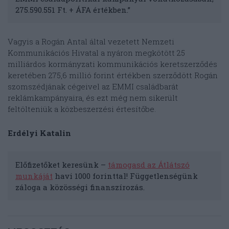
275.590.551 Ft. + ÁFA értékben.”
Vagyis a Rogán Antal által vezetett Nemzeti
Kommunikációs Hivatal a nyáron megkötött 25
milliárdos kormányzati kommunikációs keretszerződés
keretében 275,6 millió forint értékben szerződött Rogán
szomszédjának cégeivel az EMMI családbarát
reklámkampányaira, és ezt még nem sikerült
feltölteniük a közbeszerzési értesítőbe.
Erdélyi Katalin
Előfizetőket keresünk –
támogasd az Átlátszó
munkáját
havi 1000 forinttal! Függetlenségünk
záloga a közösségi finanszírozás.