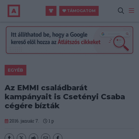
TÁMOGATOM
EGYÉB
Az EMMI családbarát
kampányait is Csetényi Csaba
cégére bízták
2016. január 7.
1
p