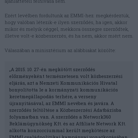
ajánlattételi felhívása sem.
Ezért levélben fordultunk az EMMI-hez: megkérdeztük,
hogy valóban létezik-e ilyen szerződés, ha igen, akkor
mikor és melyik céggel, mekkora összegre szerződtek,
illetve volt-e közbeszerzés, és ha nem, akkor miért nem.
Válaszában a minisztérium az alábbiakat közölte:
„A 2015. 10. 27-én megkötött szerződés
előzményeként természetesen volt közbeszerzési
eljárás, azt a Nemzeti Kommunikációs Hivatal
bonyolította le a kormányzati kommunikációs
keretmegállapodás terhére, a verseny
újranyitásával, az EMMI nevében és javára. A
szerződés feltöltése a Közbeszerzési Adatbázisba
folyamatban van. A szerződés a Network360
Reklámügynökség Kft. és az Affiliate Network Kft.
alkotta konzorciummal került megkötésre az
EMMI családpolitikai kampányai vonatkozásában,