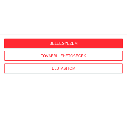
Szijjártó Péterék a reptéri VIP-várókban,
266 milliós lámpák a Karmelitában
AJÁNLÓ
BELEEGYEZEM
TOVÁBBI LEHETŐSÉGEK
ELUTASÍTOM
EGYÉB