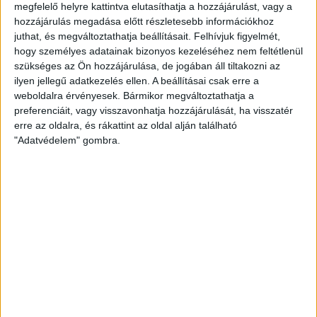
megfelelő helyre kattintva elutasíthatja a hozzájárulást, vagy a
PODCAST
hozzájárulás megadása előtt részletesebb információkhoz
juthat, és megváltoztathatja beállításait.
Felhívjuk figyelmét,
hogy személyes adatainak bizonyos kezeléséhez nem feltétlenül
szükséges az Ön hozzájárulása, de jogában áll tiltakozni az
MEGOSZTÁS
ilyen jellegű adatkezelés ellen. A beállításai csak erre a
weboldalra érvényesek. Bármikor megváltoztathatja a
preferenciáit, vagy visszavonhatja hozzájárulását, ha visszatér
erre az oldalra, és rákattint az oldal alján található
"Adatvédelem" gombra.
Nélküled nincsenek sztorik.
BANKKÁRTYA
PAYPAL
ÁTUTALÁS