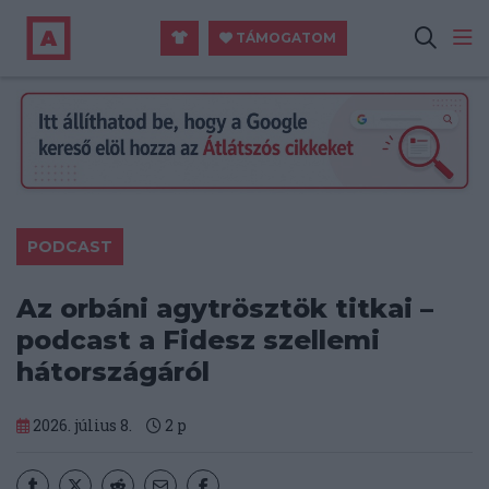
TÁMOGATOM
PODCAST
Az orbáni agytrösztök titkai –
podcast a Fidesz szellemi
hátországáról
2026. július 8.
2
p