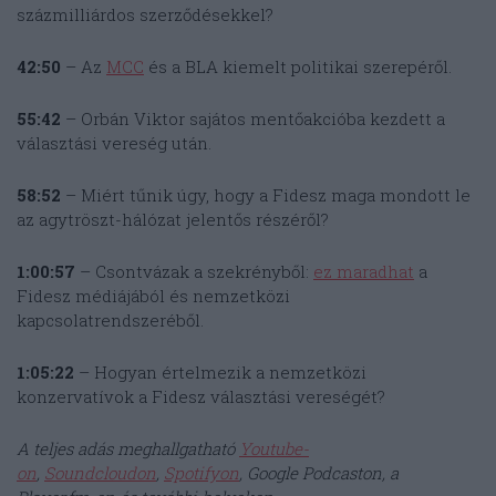
százmilliárdos szerződésekkel?
42:50
– Az
MCC
és a BLA kiemelt politikai szerepéről.
55:42
– Orbán Viktor sajátos mentőakcióba kezdett a
választási vereség után.
58:52
– Miért tűnik úgy, hogy a Fidesz maga mondott le
az agytröszt-hálózat jelentős részéről?
1:00:57
– Csontvázak a szekrényből:
ez maradhat
a
Fidesz médiájából és nemzetközi
kapcsolatrendszeréből.
1:05:22
– Hogyan értelmezik a nemzetközi
konzervatívok a Fidesz választási vereségét?
A teljes adás meghallgatható
Youtube-
on
,
Soundcloudon
,
Spotifyon
, Google Podcaston, a