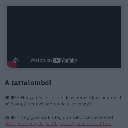
A tartalomból
00:00
– Hogyan épült fel a Fidesz nemzetközi agytröszt-
hálózata, és mit vásárolt vele a kormány?
03:00
– Végigvesszük a legfontosabb szervezeteket
(
MCC
,
Batthyány Lajos Alapítvány
,
Danube Institute
,