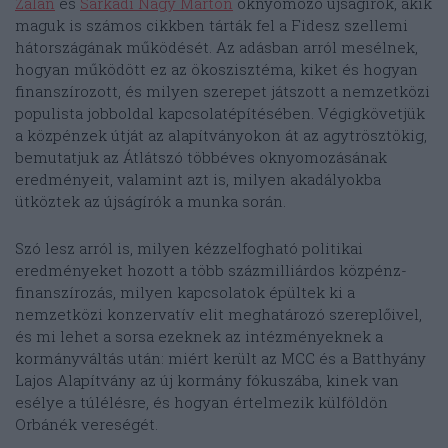
Zalán
és
Sarkadi Nagy Márton
oknyomozó újságírók, akik
maguk is számos cikkben tárták fel a Fidesz szellemi
hátországának működését. Az adásban arról mesélnek,
hogyan működött ez az ökoszisztéma, kiket és hogyan
finanszírozott, és milyen szerepet játszott a nemzetközi
populista jobboldal kapcsolatépítésében. Végigkövetjük
a közpénzek útját az alapítványokon át az agytrösztökig,
bemutatjuk az Átlátszó többéves oknyomozásának
eredményeit, valamint azt is, milyen akadályokba
ütköztek az újságírók a munka során.
Szó lesz arról is, milyen kézzelfogható politikai
eredményeket hozott a több százmilliárdos közpénz-
finanszírozás, milyen kapcsolatok épültek ki a
nemzetközi konzervatív elit meghatározó szereplőivel,
és mi lehet a sorsa ezeknek az intézményeknek a
kormányváltás után: miért került az MCC és a Batthyány
Lajos Alapítvány az új kormány fókuszába, kinek van
esélye a túlélésre, és hogyan értelmezik külföldön
Orbánék vereségét.