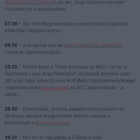
Alapjogokért Központ
), és azt, hogy milyen szerepet
töltöttek be a rendszerben.
07:30
– Így lett Magyarország a nemzetközi populista
jobboldal találkozóhelye.
09:30
– A közpénz útja az
alapítványokon keresztül
vezet az agytrösztökhöz.
22:20
– Mihez kezd a Tisza-kormány az MCC-vel és a
Batthyány Lajos Alapítvánnyal?
(Adásunk felvétele után
jött a hír, hogy július 31-ével Ruff Bálint Miniszterelnökséget
végző miniszter
megszünteti
az MCC alapítványát – a
szerk.)
28:50
– Elmeséljük, milyen akadályokba ütközött az
Átlátszó, amikor megpróbálta feltárni ennek a
hálózatnak a
finanszírozását
.
34:10
– Mit ért el valójában a Fidesz a több