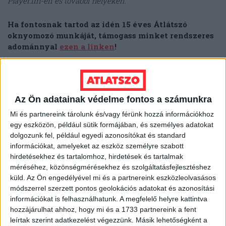
Player.fm-en és további helyeken.
Ha fontosnak tartod az idén 15 éves Átlátszó
oknyomozó munkáját, támogass minket rendszeres
adománnyal
ezen a linken
!
Kérdezett: Solti Hanna – Videó: Bodoky Bence
Az Ön adatainak védelme fontos a számunkra
Mi és partnereink tárolunk és/vagy férünk hozzá információkhoz
ALAPJOGOKÉRT KÖZPONT
egy eszközön, például sütik formájában, és személyes adatokat
dolgozunk fel, például egyedi azonosítókat és standard
ÁTLÁTSZÓ PODCAST
információkat, amelyeket az eszköz személyre szabott
hirdetésekhez és tartalomhoz, hirdetések és tartalmak
méréséhez, közönségmérésekhez és szolgáltatásfejlesztéshez
BATTHYÁNY LAJOS ALAPÍTVÁNY
küld.
Az Ön engedélyével mi és a partnereink eszközleolvasásos
módszerrel szerzett pontos geolokációs adatokat és azonosítási
információkat is felhasználhatunk. A megfelelő helyre kattintva
DANUBE INSTITUTE
FIDESZ
MCC
hozzájárulhat ahhoz, hogy mi és a 1733 partnereink a fent
leírtak szerint adatkezelést végezzünk. Másik lehetőségként a