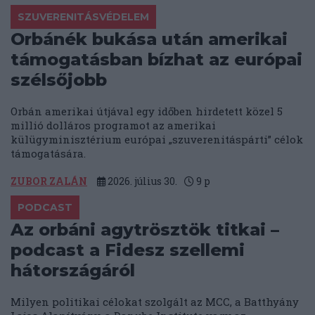
SZUVERENITÁSVÉDELEM
Orbánék bukása után amerikai
támogatásban bízhat az európai
szélsőjobb
Orbán amerikai útjával egy időben hirdetett közel 5
millió dolláros programot az amerikai
külügyminisztérium európai „szuverenitáspárti” célok
támogatására.
ZUBOR ZALÁN
2026. július 30.
9
p
PODCAST
Az orbáni agytrösztök titkai –
podcast a Fidesz szellemi
hátországáról
Milyen politikai célokat szolgált az MCC, a Batthyány