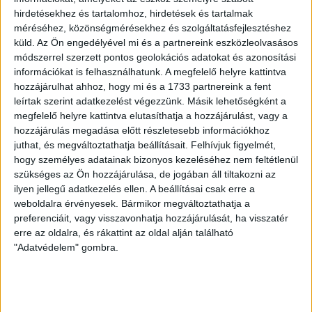
a magánszférájukra hivatkozva
hirdetésekhez és tartalomhoz, hirdetések és tartalmak
titkolják közpénzes
méréséhez, közönségmérésekhez és szolgáltatásfejlesztéshez
küld.
Az Ön engedélyével mi és a partnereink eszközleolvasásos
bevételeiket
módszerrel szerzett pontos geolokációs adatokat és azonosítási
információkat is felhasználhatunk. A megfelelő helyre kattintva
Amerikai, brit és nyugat-európai vendégkutatók
hozzájárulhat ahhoz, hogy mi és a 1733 partnereink a fent
magánszférájukra hivatkozva az Orbán-kormány által
leírtak szerint adatkezelést végezzünk. Másik lehetőségként a
közpénzből finanszírozott Danube Institute-tal kötött,
megfelelő helyre kattintva elutasíthatja a hozzájárulást, vagy a
gyakran milliós szerződéseik anonimizálását kérték.
hozzájárulás megadása előtt részletesebb információkhoz
juthat, és megváltoztathatja beállításait.
Felhívjuk figyelmét,
SARKADI NAGY MÁRTON
2026. április 8.
7
p
hogy személyes adatainak bizonyos kezeléséhez nem feltétlenül
szükséges az Ön hozzájárulása, de jogában áll tiltakozni az
MÉDIASZEREPLÉS
ilyen jellegű adatkezelés ellen. A beállításai csak erre a
Trump és Szájer visszatérése,
weboldalra érvényesek. Bármikor megváltoztathatja a
szlovák nyelvtörvény – Zubor
preferenciáit, vagy visszavonhatja hozzájárulását, ha visszatér
erre az oldalra, és rákattint az oldal alján található
Zalán a Flaszterben
"Adatvédelem" gombra.
Kollégánk György Zsombor főszerkesztővel és Tompos
Ádám újságíróval beszélgetett a Magyar Hang
műsorában az elmúlt hét legfontosabb híreiről.