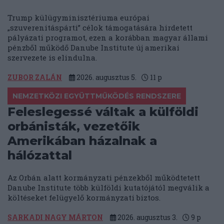
Trump külügyminisztériuma európai
„szuverenitáspárti” célok támogatására hirdetett
pályázati programot, ezen a korábban magyar állami
pénzből működő Danube Institute új amerikai
szervezete is elindulna.
ZUBOR ZALÁN
2026. augusztus 5.
11
p
NEMZETKÖZI EGYÜTTMŰKÖDÉS RENDSZERE
Feleslegessé váltak a külföldi
orbánisták, vezetőik
Amerikában házalnak a
hálózattal
Az Orbán alatt kormányzati pénzekből működtetett
Danube Institute több külföldi kutatójától megválik a
költéseket felügyelő kormányzati biztos.
SARKADI NAGY MÁRTON
2026. augusztus 3.
9
p