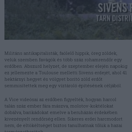
Militáns antikapitalisták, faölelő hippik, öreg zöldek,
velük szemben favágók és több száz rohamrendőr egy
erdőben. Abszurd helyzet, de szeptember elején napokig
ez jellemezte a Toulouse melletti Sivens erdejét, ahol 41
hektárnyi hegyet és völgyet borító zöld erdőt
semmisítettek meg egy víztároló építésének céljából.
A Vice videósai az erdőben figyelték, hogyan harcol
talán száz ember fára mászva, molotov-koktélokat
dobálva, barikádokat emelve a beruházás érdekében
kivezényelt rendőrség ellen. Sikeres erdei harcmodort
nem, de eltökéltséget biztos tanulhatnak tőlük a hazai
természetbarátok.