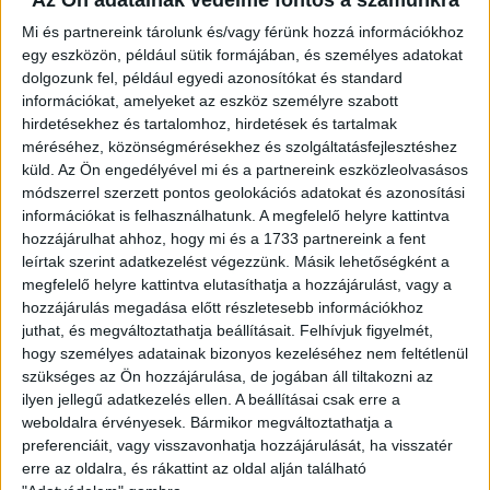
Az Ön adatainak védelme fontos a számunkra
Mi és partnereink tárolunk és/vagy férünk hozzá információkhoz
egy eszközön, például sütik formájában, és személyes adatokat
dolgozunk fel, például egyedi azonosítókat és standard
információkat, amelyeket az eszköz személyre szabott
hirdetésekhez és tartalomhoz, hirdetések és tartalmak
méréséhez, közönségmérésekhez és szolgáltatásfejlesztéshez
küld.
Az Ön engedélyével mi és a partnereink eszközleolvasásos
módszerrel szerzett pontos geolokációs adatokat és azonosítási
információkat is felhasználhatunk. A megfelelő helyre kattintva
KAPCSOLÓDÓ CIKKEK
hozzájárulhat ahhoz, hogy mi és a 1733 partnereink a fent
leírtak szerint adatkezelést végezzünk. Másik lehetőségként a
megfelelő helyre kattintva elutasíthatja a hozzájárulást, vagy a
2023. március 30.
hozzájárulás megadása előtt részletesebb információkhoz
Orbán Áronnal hoztak hírbe egy zűrös
juthat, és megváltoztathatja beállításait.
Felhívjuk figyelmét,
céget, amit most gyorsan
hogy személyes adatainak bizonyos kezeléséhez nem feltétlenül
megszüntetnek
szükséges az Ön hozzájárulása, de jogában áll tiltakozni az
ilyen jellegű adatkezelés ellen. A beállításai csak erre a
2020. november 19.
weboldalra érvényesek. Bármikor megváltoztathatja a
preferenciáit, vagy visszavonhatja hozzájárulását, ha visszatér
Beengedtek egy stábot és arccal-névvel
erre az oldalra, és rákattint az oldal alján található
nyilatkoztak egy romániai covid-kórház