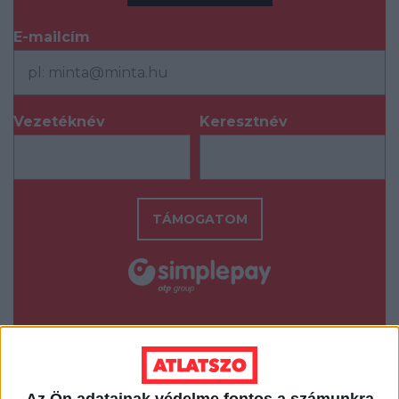
E-mailcím
*
Vezetéknév
Keresztnév
*
*
TÁMOGATOM