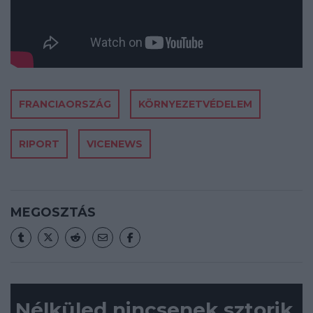
FRANCIAORSZÁG
KÖRNYEZETVÉDELEM
RIPORT
VICENEWS
MEGOSZTÁS
Nélküled nincsenek sztorik.