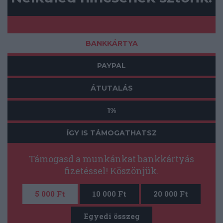
BANKKÁRTYA
PAYPAL
ÁTUTALÁS
1%
ÍGY IS TÁMOGATHATSZ
Támogasd a munkánkat bankkártyás
fizetéssel! Köszönjük.
5 000 Ft
10 000 Ft
20 000 Ft
Egyedi összeg