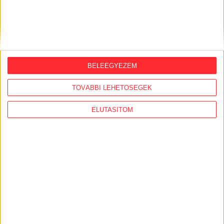
BELEEGYEZEM
TOVÁBBI LEHETŐSÉGEK
ELUTASÍTOM
RIPORT
Orbán Áronnal hoztak hírbe egy zűrös
céget, amit most gyorsan
megszüntetnek
Az Octopus Invest Kft.-t több alvállalkozója is perli.
Videóriport.