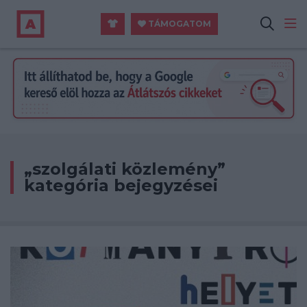
TÁMOGATOM
„szolgálati közlemény”
kategória bejegyzései