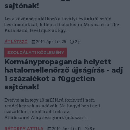
sajtónak!
Lesz közönségtalálkozó a tavalyi évünkről szóló
beszámolókkal, fellép a Diabolus in Musica és a The
Kula Band, levetítjük az Egy...
ÁTLÁTSZÓ
2019. április 25.
2
p
SZOLGÁLATI KÖZLEMÉNY
Kormánypropaganda helyett
hatalomellenőrző újságírás - adj
1 százalékot a független
sajtónak!
Évente mintegy 10 milliárd forintról nem
rendelkeznek az adózók. Ne hagyd bent az 1
százalékot, inkább add oda az
Átlátszónet Alapítványnak (adószám:...
BÁTORFY ATTILA
2019. április 11.
5
p