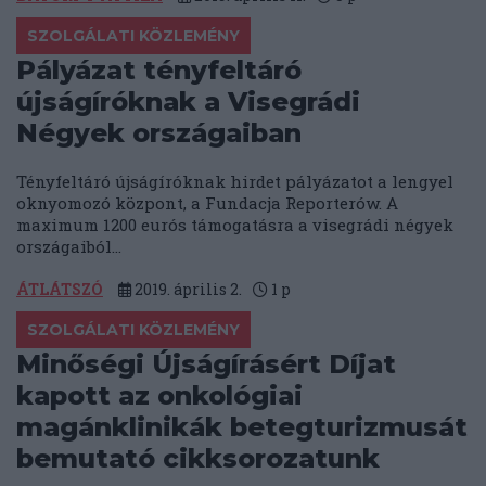
SZOLGÁLATI KÖZLEMÉNY
Pályázat tényfeltáró
újságíróknak a Visegrádi
Négyek országaiban
Tényfeltáró újságíróknak hirdet pályázatot a lengyel
oknyomozó központ, a Fundacja Reporterów. A
maximum 1200 eurós támogatásra a visegrádi négyek
országaiból...
ÁTLÁTSZÓ
2019. április 2.
1
p
SZOLGÁLATI KÖZLEMÉNY
Minőségi Újságírásért Díjat
kapott az onkológiai
magánklinikák betegturizmusát
bemutató cikksorozatunk