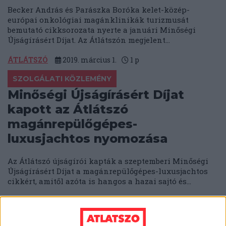
Becker András és Parászka Boróka kelet-közép-
európai onkológiai magánklinikák turizmusát
bemutató cikksorozata nyerte a januári Minőségi
Újságírásért Díjat. Az Átlátszón megjelent...
ÁTLÁTSZÓ
2019. március 1.
1
p
SZOLGÁLATI KÖZLEMÉNY
Minőségi Újságírásért Díjat
kapott az Átlátszó
magánrepülőgépes-
luxusjachtos nyomozása
Az Átlátszó újságírói kapták a szeptemberi Minőségi
Újságírásért Díjat a magánrepülőgépes-luxusjachtos
cikkért, amitől azóta is hangos a hazai sajtó és...
ÁTLÁTSZÓ
2018. október 22.
1
p
SZOLGÁLATI KÖZLEMÉNY