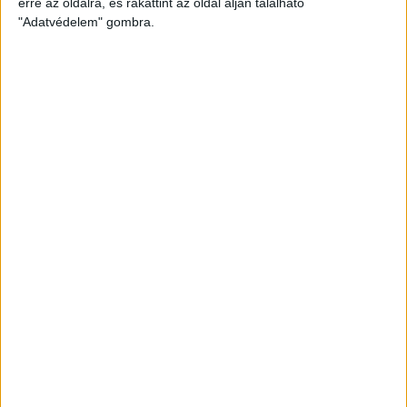
erre az oldalra, és rákattint az oldal alján található
hamarosan átalakítja a hírfolyamot, ami nem jó...
"Adatvédelem" gombra.
ÁTLÁTSZÓ
2018. február 2.
2
p
LEGFRISSEBB
2026. augusztus 7.