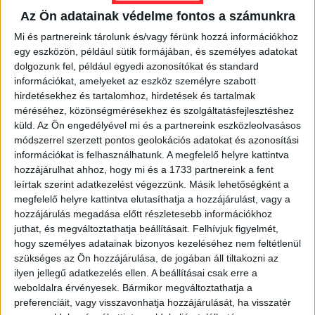
Álhírt terjesztenek az
Az Ön adatainak védelme fontos a számunkra
Átlátszóról – ne dőljön be senki
Mi és partnereink tárolunk és/vagy férünk hozzá információkhoz
a kamunak
egy eszközön, például sütik formájában, és személyes adatokat
dolgozunk fel, például egyedi azonosítókat és standard
információkat, amelyeket az eszköz személyre szabott
Szerkesztőségünk tudomására jutott, hogy a
hirdetésekhez és tartalomhoz, hirdetések és tartalmak
nevünkkel visszaélve olyan hamis levelet küldött
méréséhez, közönségmérésekhez és szolgáltatásfejlesztéshez
számos cégnek és hírportálnak egy valószínűleg nem
küld.
Az Ön engedélyével mi és a partnereink eszközleolvasásos
létező dr....
módszerrel szerzett pontos geolokációs adatokat és azonosítási
ÁTLÁTSZÓ
2018. május 31.
1
p
információkat is felhasználhatunk. A megfelelő helyre kattintva
hozzájárulhat ahhoz, hogy mi és a 1733 partnereink a fent
SZOLGÁLATI KÖZLEMÉNY
leírtak szerint adatkezelést végezzünk. Másik lehetőségként a
megfelelő helyre kattintva elutasíthatja a hozzájárulást, vagy a
Ne hagyd, hogy a Facebook
hozzájárulás megadása előtt részletesebb információkhoz
elvegye tőled az Átlátszót - itt a
juthat, és megváltoztathatja beállításait.
Felhívjuk figyelmét,
megoldás, hogy ne maradj le
hogy személyes adatainak bizonyos kezeléséhez nem feltétlenül
szükséges az Ön hozzájárulása, de jogában áll tiltakozni az
rólunk
ilyen jellegű adatkezelés ellen. A beállításai csak erre a
weboldalra érvényesek. Bármikor megváltoztathatja a
Az Átlátszó olvasóinak jelentős része a Facebookról
preferenciáit, vagy visszavonhatja hozzájárulását, ha visszatér
kattint a cikkeinkre, ám a közösségi oldal