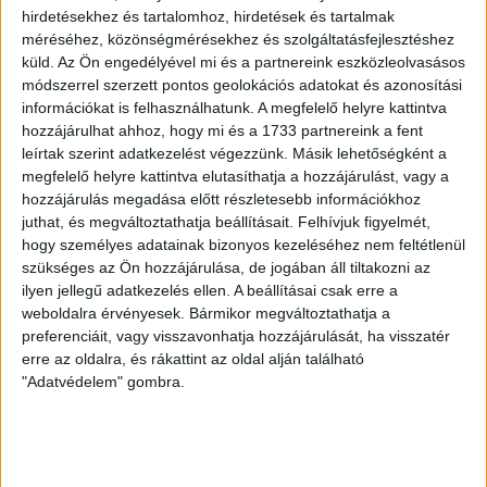
hirdetésekhez és tartalomhoz, hirdetések és tartalmak
méréséhez, közönségmérésekhez és szolgáltatásfejlesztéshez
küld.
Az Ön engedélyével mi és a partnereink eszközleolvasásos
módszerrel szerzett pontos geolokációs adatokat és azonosítási
információkat is felhasználhatunk. A megfelelő helyre kattintva
hozzájárulhat ahhoz, hogy mi és a 1733 partnereink a fent
leírtak szerint adatkezelést végezzünk. Másik lehetőségként a
megfelelő helyre kattintva elutasíthatja a hozzájárulást, vagy a
hozzájárulás megadása előtt részletesebb információkhoz
juthat, és megváltoztathatja beállításait.
Felhívjuk figyelmét,
hogy személyes adatainak bizonyos kezeléséhez nem feltétlenül
szükséges az Ön hozzájárulása, de jogában áll tiltakozni az
ilyen jellegű adatkezelés ellen. A beállításai csak erre a
A 2019-es időszak 1 fokkal melegebb volt, mint a 2022-es,
weboldalra érvényesek. Bármikor megváltoztathatja a
a gázfogyasztás viszont ennek ellenére csökkent –
preferenciáit, vagy visszavonhatja hozzájárulását, ha visszatér
vagyis a mostani hidegebb időszakban is kevesebb gázt
erre az oldalra, és rákattint az oldal alján található
használtak el a magyarok, mint 2019-ben. Bali Gábor
"Adatvédelem" gombra.
gázpiaci szakértő azt írta az Átlátszónak, hogy „A
legmeghatározóbb ok a meleg őszi időjárás. A 2. fontos
ok: minden háztartás, aki azt látta, hogy nem fog
beleférni a rezsicsökkentett sávba, azaz magasabb a