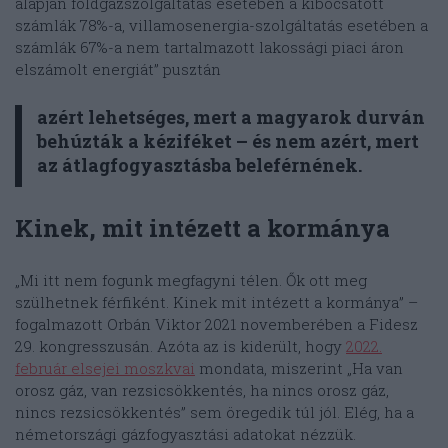
alapján földgázszolgáltatás esetében a kibocsátott
számlák 78%-a, villamosenergia-szolgáltatás esetében a
számlák 67%-a nem tartalmazott lakossági piaci áron
elszámolt energiát” pusztán
azért lehetséges, mert a magyarok durván
behúzták a kéziféket – és nem azért, mert
az átlagfogyasztásba beleférnének.
Kinek, mit intézett a kormánya
„Mi itt nem fogunk megfagyni télen. Ők ott meg
szülhetnek férfiként. Kinek mit intézett a kormánya” –
fogalmazott Orbán Viktor 2021 novemberében a Fidesz
29. kongresszusán. Azóta az is kiderült, hogy
2022.
február elsejei moszkvai
mondata, miszerint „Ha van
orosz gáz, van rezsicsökkentés, ha nincs orosz gáz,
nincs rezsicsökkentés” sem öregedik túl jól. Elég, ha a
németországi gázfogyasztási adatokat nézzük.