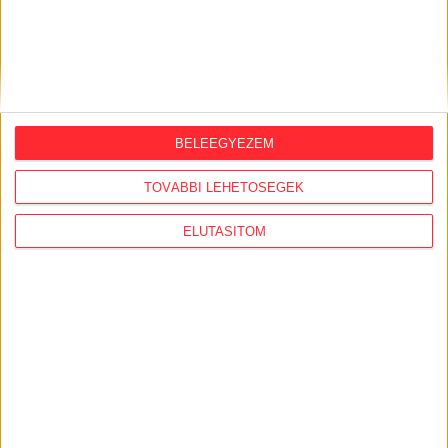
BELEEGYEZEM
TOVÁBBI LEHETŐSÉGEK
ELUTASÍTOM
KAPCSOLÓDÓ CIKKEK
2026. március 25.