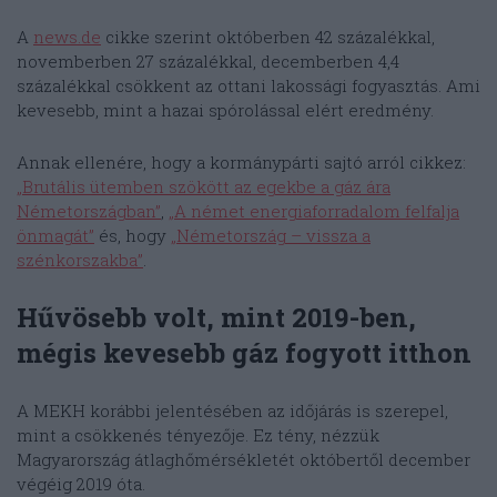
A
news.de
cikke szerint októberben 42 százalékkal,
novemberben 27 százalékkal, decemberben 4,4
százalékkal csökkent az ottani lakossági fogyasztás. Ami
kevesebb, mint a hazai spórolással elért eredmény.
Annak ellenére, hogy a kormánypárti sajtó arról cikkez:
„Brutális ütemben szökött az egekbe a gáz ára
Németországban”
,
„A német energiaforradalom felfalja
önmagát”
és, hogy
„Németország – vissza a
szénkorszakba”
.
Hűvösebb volt, mint 2019-ben,
mégis kevesebb gáz fogyott itthon
A MEKH korábbi jelentésében az időjárás is szerepel,
mint a csökkenés tényezője. Ez tény, nézzük
Magyarország átlaghőmérsékletét októbertől december
végéig 2019 óta.