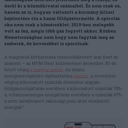
derül ki a közműhivatal számaiból. És nem csak ez,
hanem az is, hogyan változott a kormány júliusi
bejelentése óta a hazai földgáztermelés. A spórolás
oka nem csak a hőmérséklet: 2019-ben melegebb
volt az ősz, mégis több gáz fogyott akkor. Közben
Németországban nem hogy nem fagytak meg az
emberek, de kevesebbet is spórolnak.
A magyarok kétharmada rezsicsökkentett árat fizet az
áramért – az MVM Next közleménye december 30-án
futott végig
a magyar sajtón
. Az állami
energiaszolgáltató tájékoztatása
szerint
„a november
végéig kibocsátott számlák elemzése alapján
földgázszolgáltatás esetében a kibocsátott számlák 78%-
a, villamosenergia-szolgáltatás esetében a számlák 67%-
a nem tartalmazott lakossági piaci áron elszámolt
energiát.”