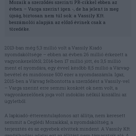
Mozaik a szerződés szerinti PR-cikkel ebben az
évben – Varga szerint igen -, de ha jelent is meg
újság, biztosan nem túl sok: a Vassily Kft.
beszámolói alapján az előző évinek csak a
töredéke.
2013-ban még 5,3 millió volt a Vassily Kiadó
nyomdaköltsége – ebben az évben 26 millió érkezett a
vagyonkezelőtől; 2014-ben 17 millió jött, és 3,5 millió
ment el nyomdára, egy évvel később 8,5 millió a Várvag-
bevétel és mindössze 500 ezer a nyomdaszámla. Igaz,
2015-ben a Várvag felbontotta a szerződést a Vassily-vel
– Varga szerint erre semmi konkrét ok nem volt, a
vagyonkezelőnek joga volt indoklás nélkül kiszállni az
ügyletből.
A lapkiadó-étteremtulajdonos azt állítja, nem keresett
semmit a Ceglédi Mozaikkal, a nyomdaköltség, a
terjesztés és az egyebek elvittek mindent. A Vassily Kft.
gazdálkodási adatai ezt az állítást nem támasztják alá. A