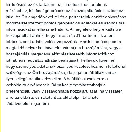
hirdetésekhez és tartalomhoz, hirdetések és tartalmak
A pénzforgalmi adatok alapján tavaly már egy
méréséhez, közönségmérésekhez és szolgáltatásfejlesztéshez
fillér sem jött a várostól, és ez az eredményeken is
küld.
Az Ön engedélyével mi és a partnereink eszközleolvasásos
látszik: 15 milliós forgalom mellett 6 millió feletti
módszerrel szerzett pontos geolokációs adatokat és azonosítási
lett a veszteség. Varga arra nem adott
információkat is felhasználhatunk. A megfelelő helyre kattintva
magyarázatot, hogy miért lett kegyvesztett Földi
hozzájárulhat ahhoz, hogy mi és a 1731 partnereink a fent
képviselőnél, akinek a kezében még mindig
leírtak szerint adatkezelést végezzünk. Másik lehetőségként a
összefutnak a ceglédi szálak. Azt viszont némi
megfelelő helyre kattintva elutasíthatja a hozzájárulást, vagy a
keresgélés után meg lehet fejteni, mivel nyerte el
hozzájárulás megadása előtt részletesebb információkhoz
néhány éve az akkor még polgármester-képviselő
juthat, és megváltoztathatja beállításait.
Felhívjuk figyelmét,
támogatását.
hogy személyes adatainak bizonyos kezeléséhez nem feltétlenül
szükséges az Ön hozzájárulása, de jogában áll tiltakozni az
ilyen jellegű adatkezelés ellen. A beállításai csak erre a
2010 nyarán, mindössze három hónappal az
weboldalra érvényesek. Bármikor megváltoztathatja a
önkormányzati választás előtt Földire nézve igen
preferenciáit, vagy visszavonhatja hozzájárulását, ha visszatér
kellemetlen
cikk
jelent meg a hvg.hu-n: az írás szerint a
erre az oldalra, és rákattint az oldal alján található
város kélt évvel korábban mélyen a reális ár alatt
"Adatvédelem" gombra.
értékesített egy ingatlant, egy 30 hektáros volt laktanya
egy részét a városvezetés kedvenc cégének. Az ügyben
a város vezetése részéről számos, nehezen
megmagyarázható mulasztás és szabálytalanság történt,