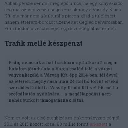
Abban persze semmi meglepő nincs, ha egy könyvkiadó
cég masszívan veszteséges – csakhogy a Vassily Kiadó
Kft. ma már nem a kulturális piacon küzd a túlélésért,
hanem étterem-borozót üzemeltet Cegléd belvárosában.
Fura módon a veszteséget épp a vendéglátás termeli.
Trafik mellé készpénzt
Pedig nemcsak a hat trafikban nyilatkozott meg a
hatalom jóindulata a Varga család felé: a városi
vagyonkezelő, a Várvag Kft. épp 2014-ben, fél évvel
az étterem megnyitása után 24 millió forint értékű
szerződést kötött a Vassily Kiadó Kft-vel PR-média
szolgáltatás nyújtására – a megállapodást nem
nehéz burkolt támogatásnak látni.
Nem ez volt az első megbízás az önkormányzati cégtől:
2011 és 2015 között közel 80 millió forint
érkezett
a