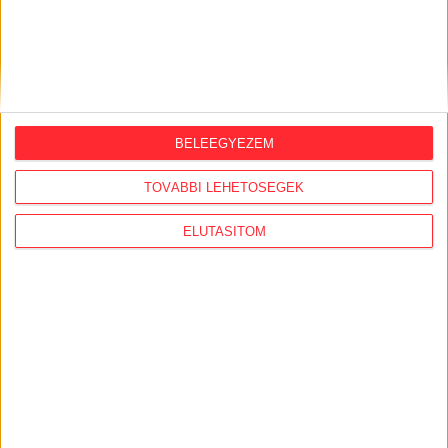
BELEEGYEZEM
TOVÁBBI LEHETŐSÉGEK
ELUTASÍTOM
LEGFRISSEBB
2026. augusztus 6.
Mészárosék V-Híd Kft.-je behúzta az
első, 300 milliós tenderét a választások
óta
2026. augusztus 6.