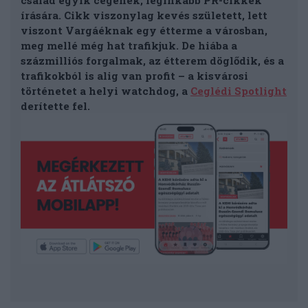
család egyik cégének, leginkább PR-cikkek
írására. Cikk viszonylag kevés született, lett
viszont Vargáéknak egy étterme a városban,
meg mellé még hat trafikjuk. De hiába a
százmilliós forgalmak, az étterem döglődik, és a
trafikokból is alig van profit – a kisvárosi
történetet a helyi watchdog, a
Ceglédi Spotlight
derítette fel.