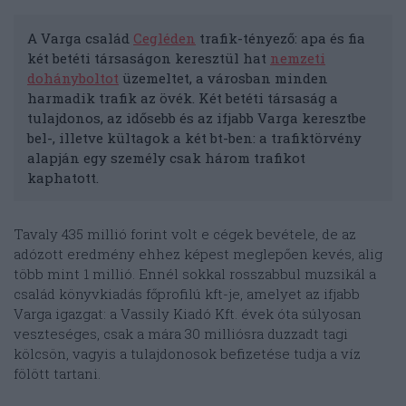
A Varga család
Cegléden
trafik-tényező: apa és fia
két betéti társaságon keresztül hat
nemzeti
dohányboltot
üzemeltet, a városban minden
harmadik trafik az övék. Két betéti társaság a
tulajdonos, az idősebb és az ifjabb Varga keresztbe
bel-, illetve kültagok a két bt-ben: a trafiktörvény
alapján egy személy csak három trafikot
kaphatott.
Tavaly 435 millió forint volt e cégek bevétele, de az
adózott eredmény ehhez képest meglepően kevés, alig
több mint 1 millió. Ennél sokkal rosszabbul muzsikál a
család könyvkiadás főprofilú kft-je, amelyet az ifjabb
Varga igazgat: a Vassily Kiadó Kft. évek óta súlyosan
veszteséges, csak a mára 30 milliósra duzzadt tagi
kölcsön, vagyis a tulajdonosok befizetése tudja a víz
fölött tartani.