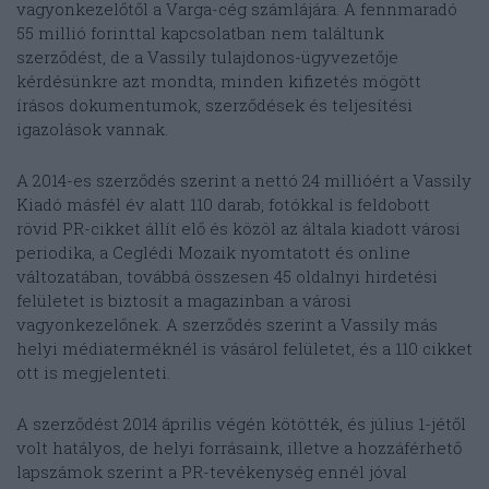
vagyonkezelőtől a Varga-cég számlájára. A fennmaradó
55 millió forinttal kapcsolatban nem találtunk
szerződést, de a Vassily tulajdonos-ügyvezetője
kérdésünkre azt mondta, minden kifizetés mögött
írásos dokumentumok, szerződések és teljesítési
igazolások vannak.
A 2014-es szerződés szerint a nettó 24 millióért a Vassily
Kiadó másfél év alatt 110 darab, fotókkal is feldobott
rövid PR-cikket állít elő és közöl az általa kiadott városi
periodika, a Ceglédi Mozaik nyomtatott és online
változatában, továbbá összesen 45 oldalnyi hirdetési
felületet is biztosít a magazinban a városi
vagyonkezelőnek. A szerződés szerint a Vassily más
helyi médiaterméknél is vásárol felületet, és a 110 cikket
ott is megjelenteti.
A szerződést 2014 április végén kötötték, és július 1-jétől
volt hatályos, de helyi forrásaink, illetve a hozzáférhető
lapszámok szerint a PR-tevékenység ennél jóval