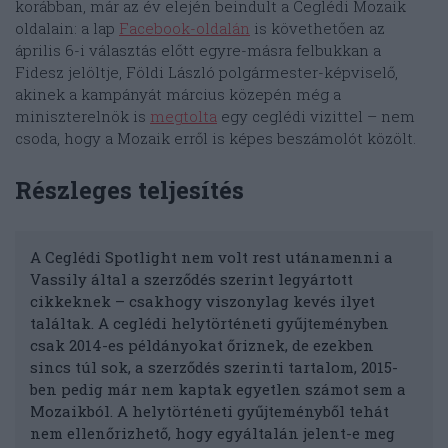
korábban, már az év elején beindult a Ceglédi Mozaik
oldalain: a lap
Facebook-oldalán
is követhetően az
április 6-i választás előtt egyre-másra felbukkan a
Fidesz jelöltje, Földi László polgármester-képviselő,
akinek a kampányát március közepén még a
miniszterelnök is
megtolta
egy ceglédi vizittel – nem
csoda, hogy a Mozaik erről is képes beszámolót közölt.
Részleges teljesítés
A Ceglédi Spotlight nem volt rest utánamenni a
Vassily által a szerződés szerint legyártott
cikkeknek – csakhogy viszonylag kevés ilyet
találtak. A ceglédi helytörténeti gyűjteményben
csak 2014-es példányokat őriznek, de ezekben
sincs túl sok, a szerződés szerinti tartalom, 2015-
ben pedig már nem kaptak egyetlen számot sem a
Mozaikból. A helytörténeti gyűjteményből tehát
nem ellenőrizhető, hogy egyáltalán jelent-e meg