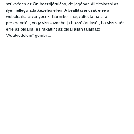
nemzetbiztonsági kockázatra a
szükséges az Ön hozzájárulása, de jogában áll tiltakozni az
ilyen jellegű adatkezelés ellen. A beállításai csak erre a
Volánbusz, ki kell adnia a
weboldalra érvényesek. Bármikor megváltoztathatja a
közérdekű adatokat
preferenciáit, vagy visszavonhatja hozzájárulását, ha visszatér
erre az oldalra, és rákattint az oldal alján található
"Adatvédelem" gombra.
Végre kiderülhet, hogy melyik cég cserélt ki tavaly 16
kandelábert a váci buszpályaudvaron a Volán
megbízásából 16 millió forintért....
ERDÉLYI KATALIN
2017. július 24.
2
p
EGYÉB
Nemzetbiztonsági okokra
hivatkozva titkolózik a
Volánbusz Zrt.
A váci buszpályaudvaron 16 kandelábert cseréltek ki
tavaly. Az egyik önkormányzati képviselő kikérte a
vonatkozó szerződést, de a Volánbusz...