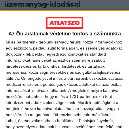
üzemanyag-kiadásai
Azt viszont, hogy miből fedezik a megnövekedett
költségeket, nem árulták el.
Az Ön adatainak védelme fontos a számunkra
SEGESVÁRI CSABA
2022. július 6.
2
p
Mi és partnereink tárolunk és/vagy férünk hozzá információkhoz
KÖZPÉNZ JELLEGÉT
egy eszközön, például sütik formájában, és személyes adatokat
Így lett titok, hogy miért kell
dolgozunk fel, például egyedi azonosítókat és standard
információkat, amelyeket az eszköz személyre szabott
kormánypropagandát nézni
hirdetésekhez és tartalomhoz, hirdetések és tartalmak
menetrendkeresés közben
méréséhez, közönségmérésekhez és szolgáltatásfejlesztéshez
küld.
Az Ön engedélyével mi és a partnereink eszközleolvasásos
Az állami Volán Zrt. havonta bruttó 6,6 millió forintot
módszerrel szerzett pontos geolokációs adatokat és azonosítási
fizet a részben tulajdonában álló Volán Egyesülésnek
információkat is felhasználhatunk. A megfelelő helyre kattintva
azért, hogy a menetrendek.hu-n...
hozzájárulhat ahhoz, hogy mi és a 1731 partnereink a fent
leírtak szerint adatkezelést végezzünk. Másik lehetőségként a
SEGESVÁRI CSABA
2020. október 20.
3
p
megfelelő helyre kattintva elutasíthatja a hozzájárulást, vagy a
hozzájárulás megadása előtt részletesebb információkhoz
EGYÉB
juthat, és megváltoztathatja beállításait.
Felhívjuk figyelmét,
Hiába hivatkozott
hogy személyes adatainak bizonyos kezeléséhez nem feltétlenül