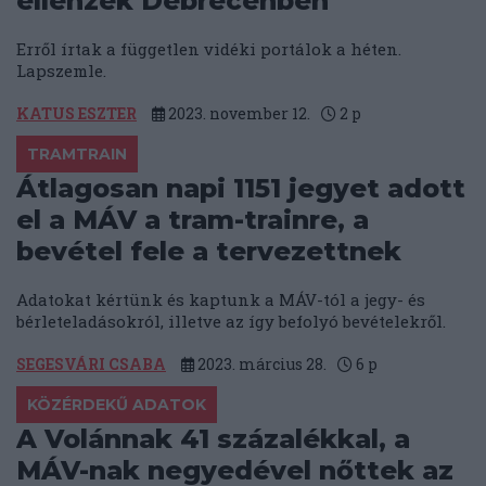
ellenzék Debrecenben
Erről írtak a független vidéki portálok a héten.
Lapszemle.
KATUS ESZTER
2023. november 12.
2
p
TRAMTRAIN
Átlagosan napi 1151 jegyet adott
el a MÁV a tram-trainre, a
bevétel fele a tervezettnek
Adatokat kértünk és kaptunk a MÁV-tól a jegy- és
bérleteladásokról, illetve az így befolyó bevételekről.
SEGESVÁRI CSABA
2023. március 28.
6
p
KÖZÉRDEKŰ ADATOK
A Volánnak 41 százalékkal, a
MÁV-nak negyedével nőttek az