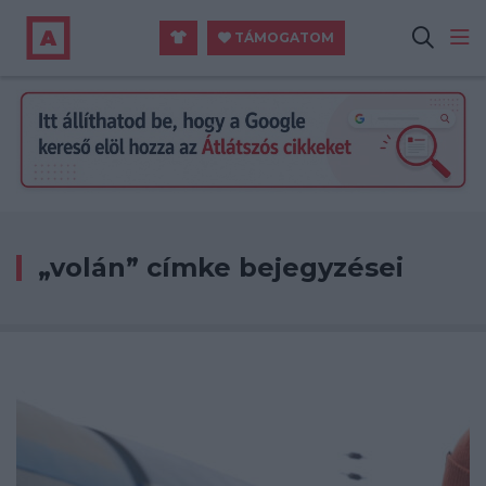
TÁMOGATOM
„volán” címke bejegyzései