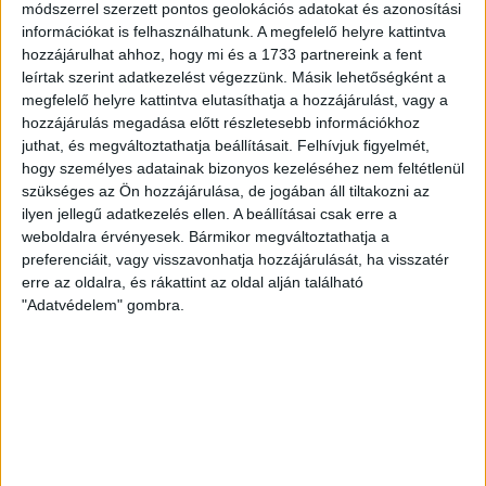
módszerrel szerzett pontos geolokációs adatokat és azonosítási
információkat is felhasználhatunk. A megfelelő helyre kattintva
hozzájárulhat ahhoz, hogy mi és a 1733 partnereink a fent
leírtak szerint adatkezelést végezzünk. Másik lehetőségként a
megfelelő helyre kattintva elutasíthatja a hozzájárulást, vagy a
hozzájárulás megadása előtt részletesebb információkhoz
juthat, és megváltoztathatja beállításait.
Felhívjuk figyelmét,
hogy személyes adatainak bizonyos kezeléséhez nem feltétlenül
szükséges az Ön hozzájárulása, de jogában áll tiltakozni az
ilyen jellegű adatkezelés ellen. A beállításai csak erre a
weboldalra érvényesek. Bármikor megváltoztathatja a
preferenciáit, vagy visszavonhatja hozzájárulását, ha visszatér
erre az oldalra, és rákattint az oldal alján található
LEGFRISSEBB
"Adatvédelem" gombra.
2026. augusztus 7.
Félmilliárd forintot kapott a CÖF
„magyarországi vállalkozásoktól” 2025-
ben