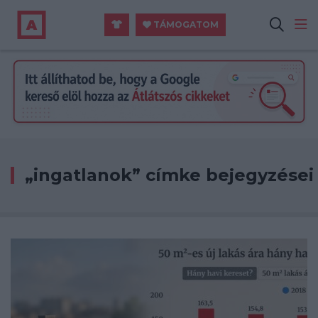
TÁMOGATOM
„ingatlanok” címke bejegyzései