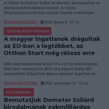
A Fidesz-kormányt hiába kérdeztük, megtagadták az
adatigénylés megválaszolását. A tiszás
Pénzügyminisztérium viszont kiadta a számokat.
SEGESVÁRI CSABA
2026. június 4.
7
p
GAZDÁLKODJ OKOSAN
A magyar ingatlanok drágultak
az EU-ban a legtöbbet, az
Otthon Start még rátesz erre
2025 szeptemberében közel 17% volt az árnövekedés
2024-hez viszonyítva, 2015-höz képest pedig 250
százalékkal drágultak mára a magyar ingatlanok.
SZABÓ KRISZTIÁN
2025. november 13.
4
p
KULTÚRHARC
Bemutatjuk Demeter Szilárd
birodalmának sokmilliárdos