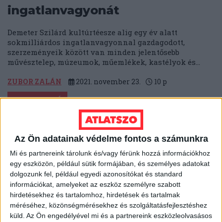
ingatlanvagyonát
Demeter Szilárd kultúrtéesze alig egy év alatt
sokmilliárdos ingatlanvagyonnal gazdagodott,
szerzeményeik között van minden jelentősebb
művésztelep, múzeumok, műemlékek, kastélyok és...
ZUBOR ZALÁN
2021. november 23.
10
p
VELENCEI-TÓ
Így kerültek magánkézbe a
Velencei-tó part menti területei
Az Ön adatainak védelme fontos a számunkra
- drónvideó
Mi és partnereink tárolunk és/vagy férünk hozzá információkhoz
egy eszközön, például sütik formájában, és személyes adatokat
Tóth István polgármester regnálása alatt hatalmas
dolgozunk fel, például egyedi azonosítókat és standard
változásokon ment keresztül Gárdonyban a Velencei-
információkat, amelyeket az eszköz személyre szabott
tó és a közvetlen part menti terület. Az elmúlt...
hirdetésekhez és tartalomhoz, hirdetések és tartalmak
méréséhez, közönségmérésekhez és szolgáltatásfejlesztéshez
ÁTLÁTSZÓ
2021. október 21.
4
p
küld.
Az Ön engedélyével mi és a partnereink eszközleolvasásos