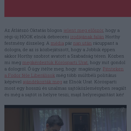
Az Átlátszó Oktatás blogon
jelent meg először
, hogy a
régi-új HÖOK elnök debreceni
irodájának falán
Horthy
festmény díszeleg. A
média
pár
nap után
rácuppant a
dologra, de az is közbejátszott, hogy a Jobbik éppen
akkor Horthy szobrot avatott a Szabadság téren. Közben
mi meg
megkérdeztük Körösparti Urat
, hogy mit gondol
a dologról. Ő úgy ítélte meg, hogy: magánügy.
Pénteken
a Fodor féle Liberálisok
még több múltbéli politikus
képével
ajándékozták meg
az Elnök Urat. Körösparti
most egy hosszú és unalmas sajtóközleményben reagált
és még a sajtót is helyre teszi, majd helyreigazítást kér!