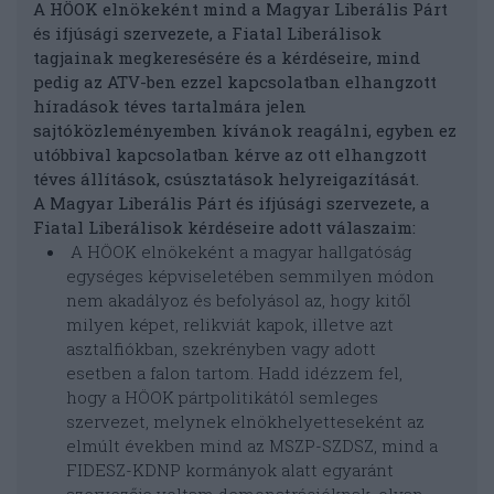
A HÖOK elnökeként mind a Magyar Liberális Párt
és ifjúsági szervezete, a Fiatal Liberálisok
tagjainak megkeresésére és a kérdéseire, mind
pedig az ATV-ben ezzel kapcsolatban elhangzott
híradások téves tartalmára jelen
sajtóközleményemben kívánok reagálni, egyben ez
utóbbival kapcsolatban kérve az ott elhangzott
téves állítások, csúsztatások helyreigazítását.
A Magyar Liberális Párt és ifjúsági szervezete, a
Fiatal Liberálisok kérdéseire adott válaszaim:
A HÖOK elnökeként a magyar hallgatóság
egységes képviseletében semmilyen módon
nem akadályoz és befolyásol az, hogy kitől
milyen képet, relikviát kapok, illetve azt
asztalfiókban, szekrényben vagy adott
esetben a falon tartom. Hadd idézzem fel,
hogy a HÖOK pártpolitikától semleges
szervezet, melynek elnökhelyetteseként az
elmúlt években mind az MSZP-SZDSZ, mind a
FIDESZ-KDNP kormányok alatt egyaránt