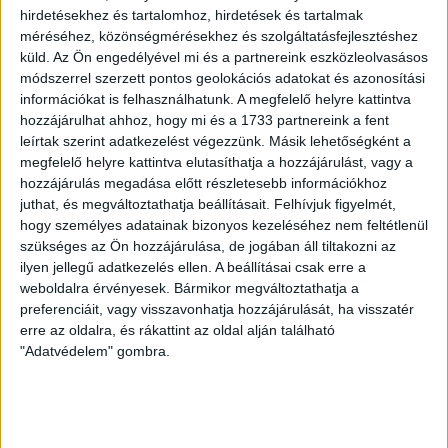
hirdetésekhez és tartalomhoz, hirdetések és tartalmak
Egyetem Hallgatói Önkormányzatának vezetője volt és
méréséhez, közönségmérésekhez és szolgáltatásfejlesztéshez
októberben választották a HÖOK elnökének. Körösparti
küld.
Az Ön engedélyével mi és a partnereink eszközleolvasásos
a Cívishír portálnak azt mondta, Horthyhoz fűződő
módszerrel szerzett pontos geolokációs adatokat és azonosítási
vonzalma magánügy, és egy barátjától kapta a Horthy
információkat is felhasználhatunk. A megfelelő helyre kattintva
portrét. (…) Körösparti azt nyilatkozta egyébként, hogy
hozzájárulhat ahhoz, hogy mi és a 1733 partnereink a fent
a képeket magával viszi a kiköltözéskor, arra viszont
leírtak szerint adatkezelést végezzünk. Másik lehetőségként a
már nem tért ki, hogy az országos diákönkormányzat
megfelelő helyre kattintva elutasíthatja a hozzájárulást, vagy a
elnökeként, a neki járó új irodát milyen képekkel fogja
hozzájárulás megadása előtt részletesebb információkhoz
díszíteni.”
juthat, és megváltoztathatja beállításait.
Felhívjuk figyelmét,
Az ATV 2013. november 8-án, a Magyar Liberális
hogy személyes adatainak bizonyos kezeléséhez nem feltétlenül
Párt látogatását bemutató kora esti Híradójában
szükséges az Ön hozzájárulása, de jogában áll tiltakozni az
szó szerint az alábbiak hangoztak el: „
Horthy után
ilyen jellegű adatkezelés ellen. A beállításai csak erre a
Wass Albert képe lóghat a falon a HÖOK elnökének
weboldalra érvényesek. Bármikor megváltoztathatja a
dolgozószobájában. A liberális párt tagjai ugyanis
preferenciáit, vagy visszavonhatja hozzájárulását, ha visszatér
egy Was Albert, egy Nyírő Gyula és egy Tisza István
erre az oldalra, és rákattint az oldal alján található
portrét akartak odaadni Körösparti Péternek, de ő
"Adatvédelem" gombra.
nem volt benn az irodájában. A liberálisok szerint
felháborító, hogy a HÖOK elnöke magánügyének
tartja, hogy kinek a képe lóg irodájának falán. (…)
Korábban a Debreceni Egyetem Hallgatói