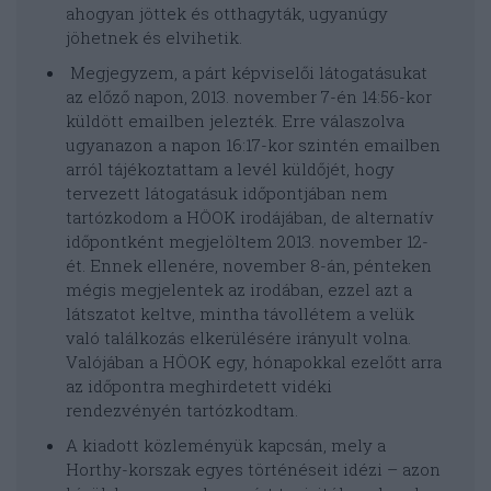
ahogyan jöttek és otthagyták, ugyanúgy
jöhetnek és elvihetik.
Megjegyzem, a párt képviselői látogatásukat
az előző napon, 2013. november 7-én 14:56-kor
küldött emailben jelezték. Erre válaszolva
ugyanazon a napon 16:17-kor szintén emailben
arról tájékoztattam a levél küldőjét, hogy
tervezett látogatásuk időpontjában nem
tartózkodom a HÖOK irodájában, de alternatív
időpontként megjelöltem 2013. november 12-
ét. Ennek ellenére, november 8-án, pénteken
mégis megjelentek az irodában, ezzel azt a
látszatot keltve, mintha távollétem a velük
való találkozás elkerülésére irányult volna.
Valójában a HÖOK egy, hónapokkal ezelőtt arra
az időpontra meghirdetett vidéki
rendezvényén tartózkodtam.
A kiadott közleményük kapcsán, mely a
Horthy-korszak egyes történéseit idézi – azon