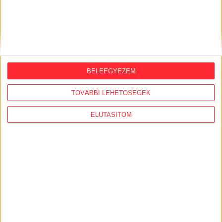
BELEEGYEZEM
TOVÁBBI LEHETŐSÉGEK
ELUTASÍTOM
KÖVESS MINKET VAGY
LÉPJ VELÜNK
KAPCSOLATBA!