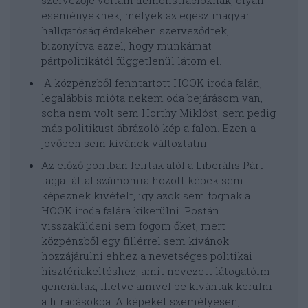
szervezője voltam demonstrációknak, olyan
eseményeknek, melyek az egész magyar
hallgatóság érdekében szerveződtek,
bizonyítva ezzel, hogy munkámat
pártpolitikától függetlenül látom el.
A közpénzből fenntartott HÖOK iroda falán,
legalábbis mióta nekem oda bejárásom van,
soha nem volt sem Horthy Miklóst, sem pedig
más politikust ábrázoló kép a falon. Ezen a
jövőben sem kívánok változtatni.
Az előző pontban leírtak alól a Liberális Párt
tagjai által számomra hozott képek sem
képeznek kivételt, így azok sem fognak a
HÖOK iroda falára kikerülni. Postán
visszaküldeni sem fogom őket, mert
közpénzből egy fillérrel sem kívánok
hozzájárulni ehhez a nevetséges politikai
hisztériakeltéshez, amit nevezett látogatóim
generáltak, illetve amivel be kívántak kerülni
a híradásokba. A képeket személyesen,