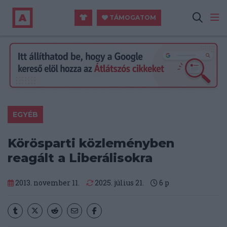
TÁMOGATOM
EGYÉB
Körösparti közleményben
reagált a Liberálisokra
2013. november 11.
2025. július 21.
6
p