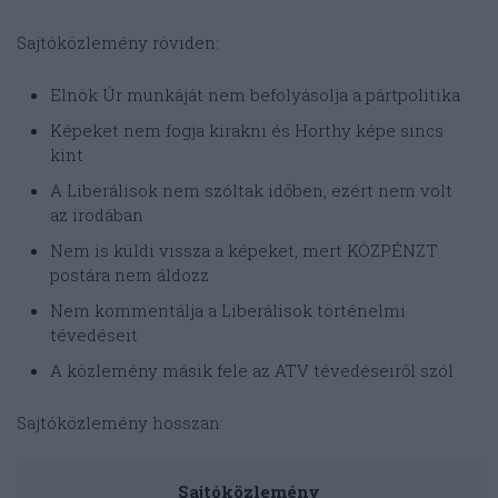
Sajtóközlemény röviden:
Elnök Úr munkáját nem befolyásolja a pártpolitika
Képeket nem fogja kirakni és Horthy képe sincs
kint
A Liberálisok nem szóltak időben, ezért nem volt
az irodában
Nem is küldi vissza a képeket, mert KÖZPÉNZT
postára nem áldozz
Nem kommentálja a Liberálisok történelmi
tévedéseit
A közlemény másik fele az ATV tévedéseiről szól
Sajtóközlemény hosszan:
Sajtóközlemény