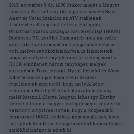
2013. november 8-án 12.30 órakor magát a Magyar
Liberális Párt két alapító tagjának nevező Bősz
Anett és Vatai Szabolcs az ATV stábjának
kíséretében látogatást tettek a Hallgatói
Önkormányzatok Országos Konferenciája (HÖOK)
Budapest, VII. kerület, Damjanich utca 44. szám
alatt található irodájában. Látogatásuk célja az
volt, melyet sajtóközleményben is ismertettek,
hogy személyesen nyújtsanak át nekem, mint a
HÖOK elnökének három fényképet, melyek
sorrendben Tisza Istvánt, Nyírő Józsefet és Wass
Albertet ábrázolják. Ezen kívül kérdést
fogalmaztak meg arról, hogy melyik képet
kívánom a Horthy Miklóst ábrázoló festmény
mellé kitenni, illetve, hogyan lehet egy Horthy
képpel a falon a magyar hallgatóságot képviselni,
valamint kinyilvánították, hogy a közpénzből
fenntartott HÖOK irodában nem magánügy, hogy
mit rakok ki a falra. Látogatásukkal kapcsolatban
sajtóközleményt is adtak ki.