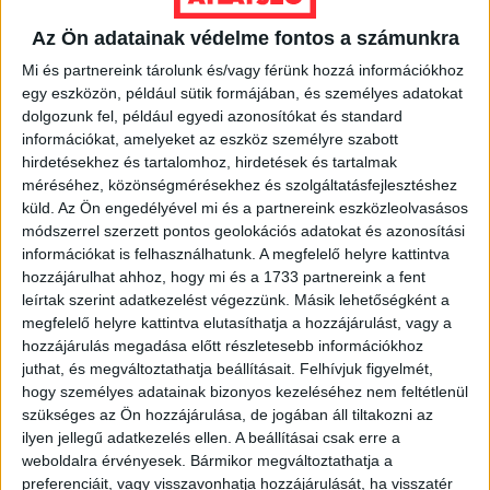
Az Ön adatainak védelme fontos a számunkra
Mi és partnereink tárolunk és/vagy férünk hozzá információkhoz
egy eszközön, például sütik formájában, és személyes adatokat
dolgozunk fel, például egyedi azonosítókat és standard
Nélküled nincsenek sztorik.
információkat, amelyeket az eszköz személyre szabott
hirdetésekhez és tartalomhoz, hirdetések és tartalmak
méréséhez, közönségmérésekhez és szolgáltatásfejlesztéshez
küld.
Az Ön engedélyével mi és a partnereink eszközleolvasásos
BANKKÁRTYA
módszerrel szerzett pontos geolokációs adatokat és azonosítási
információkat is felhasználhatunk. A megfelelő helyre kattintva
PAYPAL
hozzájárulhat ahhoz, hogy mi és a 1733 partnereink a fent
leírtak szerint adatkezelést végezzünk. Másik lehetőségként a
megfelelő helyre kattintva elutasíthatja a hozzájárulást, vagy a
ÁTUTALÁS
hozzájárulás megadása előtt részletesebb információkhoz
juthat, és megváltoztathatja beállításait.
Felhívjuk figyelmét,
1%
hogy személyes adatainak bizonyos kezeléséhez nem feltétlenül
szükséges az Ön hozzájárulása, de jogában áll tiltakozni az
ÍGY IS TÁMOGATHATSZ
ilyen jellegű adatkezelés ellen. A beállításai csak erre a
weboldalra érvényesek. Bármikor megváltoztathatja a
Támogasd a munkánkat bankkártyás
preferenciáit, vagy visszavonhatja hozzájárulását, ha visszatér