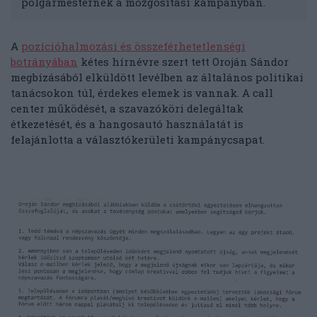
polgármesternek a mozgósítási kampányban.
A
pozícióhalmozási és összeférhetetlenségi
botrányában
kétes hírnévre szert tett Oroján Sándor
megbízásából elküldött levélben az általános politikai
tanácsokon túl, érdekes elemek is vannak. A call
center működését, a szavazóköri delegáltak
étkezetését, és a hangosautó használatát is
felajánlotta a választókerületi kampánycsapat.