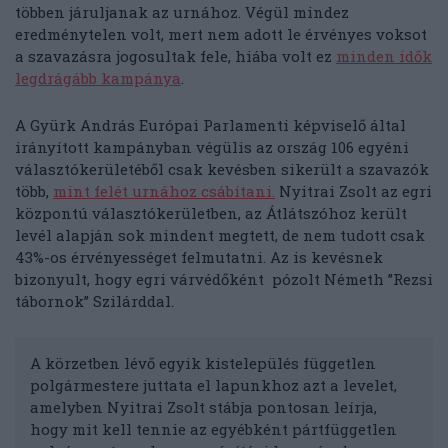
többen járuljanak az urnához. Végül mindez
eredménytelen volt, mert nem adott le érvényes voksot
a szavazásra jogosultak fele, hiába volt ez
minden idők
legdrágább kampánya
.
A Gyürk András Európai Parlamenti képviselő által
irányított kampányban végülis az ország 106 egyéni
választókerületéből csak kevésben sikerült a szavazók
több,
mint felét urnához csábítani.
Nyitrai Zsolt az egri
központú választókerületben, az Átlátszóhoz került
levél alapján sok mindent megtett, de nem tudott csak
43%-os érvényességet felmutatni. Az is kevésnek
bizonyult, hogy egri várvédőként pózolt Németh ”Rezsi
tábornok” Szilárddal.
A körzetben lévő egyik kistelepülés független
polgármestere juttata el lapunkhoz azt a levelet,
amelyben Nyitrai Zsolt stábja pontosan leírja,
hogy mit kell tennie az egyébként pártfüggetlen