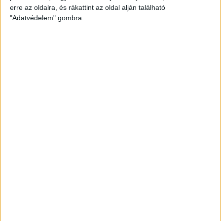
fizetéssel! Köszönjük.
erre az oldalra, és rákattint az oldal alján található
"Adatvédelem" gombra.
5 000 Ft
10 000 Ft
20 000 Ft
Egyedi összeg
E-mailcím
*
Vezetéknév
Keresztnév
*
*
TÁMOGATOM