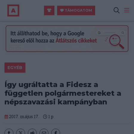
TÁMOGATOM
EGYÉB
Így ugráltatta a Fidesz a
független polgármestereket a
népszavazási kampányban
2017. május 17.
1
p