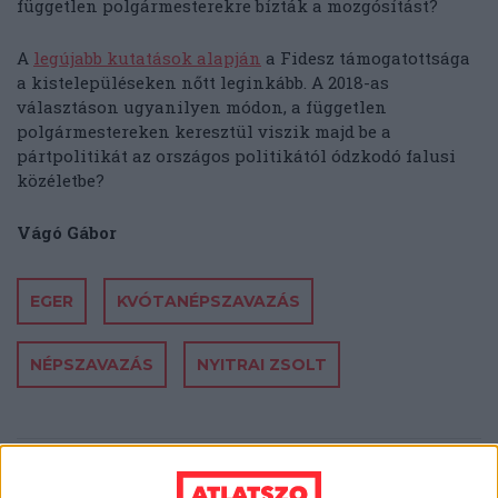
független polgármesterekre bízták a mozgósítást?
A
legújabb kutatások alapján
a Fidesz támogatottsága
a kistelepüléseken nőtt leginkább. A 2018-as
választáson ugyanilyen módon, a független
polgármestereken keresztül viszik majd be a
pártpolitikát az országos politikától ódzkodó falusi
közéletbe?
Vágó Gábor
EGER
KVÓTANÉPSZAVAZÁS
NÉPSZAVAZÁS
NYITRAI ZSOLT
MEGOSZTÁS