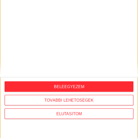
2026. augusztus 5.
Évekig tároltak a szabadban 600 tonna
akkumulátort egy salgótarjáni
hulladéktelepen
2026. augusztus 4.
Strómanok és keresztapák a végeken –
Elcsalt vidékfejlesztési pénzek
nyomában
2026. augusztus 3.
BELEEGYEZEM
Észak-olasz villára cserélte budapesti
lakcímét Habony Árpád, egy helyi
ingatlanos-dinasztiához vezetnek a
TOVÁBBI LEHETŐSÉGEK
szálak
ELUTASÍTOM
2026. augusztus 3.
Feleslegessé váltak a külföldi orbánisták,
vezetőik Amerikában házalnak a