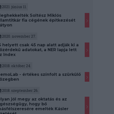
2021. június 11.
eghekkelték Soltész Miklós
llamtitkár fia cégének építkezését
átyon
2020. november 27.
5 helyett csak 45 nap alatt adják ki a
özérdekű adatokat, a NER lapja lett
z Index
2018. október 24.
emoLab - értékes színfolt a szürkülő
özegben
2018. szeptember 26.
lyan jól megy az oktatás és az
gészségügy, hogy bő
ásfélszeresére emelték Kásler
izetését