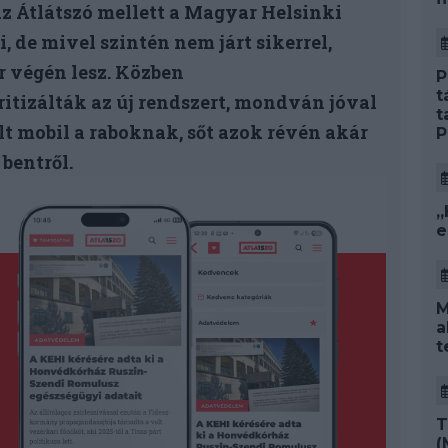
z Átlátszó mellett a Magyar Helsinki
, de mivel szintén nem járt sikerrel,
r végén lesz. Közben
P
t
itizálták az új rendszert, mondván jóval
t
lt mobil a raboknak, sőt azok révén akár
P
bentről.
„
e
M
a
t
T
(