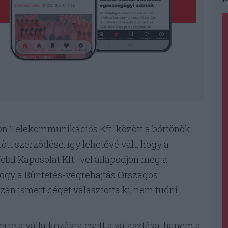
fon Telekommunikációs Kft. között a börtönök
t szerződése, így lehetővé vált, hogy a
bil Kapcsolat Kft.-vel állapodjon meg a
 Hogy a Büntetés-végrehajtás Országos
án ismert céget választotta ki, nem tudni.
rre a vállalkozásra esett a választása, hanem a