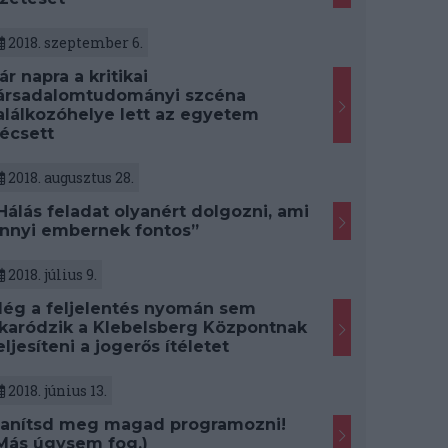
2018. szeptember 6.
ár napra a kritikai
ársadalomtudományi szcéna
alálkozóhelye lett az egyetem
écsett
2018. augusztus 28.
Hálás feladat olyanért dolgozni, ami
nnyi embernek fontos”
2018. július 9.
ég a feljelentés nyomán sem
karódzik a Klebelsberg Központnak
eljesíteni a jogerős ítéletet
2018. június 13.
anítsd meg magad programozni!
Más úgysem fog.)