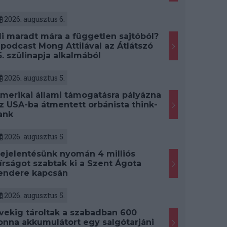
2026. augusztus 6.
i maradt mára a független sajtóból?
 podcast Mong Attilával az Átlátszó
5. szülinapja alkalmából
2026. augusztus 5.
merikai állami támogatásra pályázna
z USA-ba átmentett orbánista think-
ank
2026. augusztus 5.
ejelentésünk nyomán 4 milliós
írságot szabtak ki a Szent Ágota
endere kapcsán
2026. augusztus 5.
vekig tároltak a szabadban 600
onna akkumulátort egy salgótarjáni