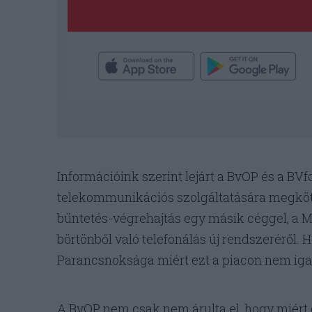
Információink szerint lejárt a BvOP és a BV
telekommunikációs szolgáltatására megkötöt
büntetés-végrehajtás egy másik céggel, a Mo
börtönből való telefonálás új rendszeréről.
Parancsnoksága miért ezt a piacon nem igaz
A BvOP nem csak nem árulta el, hogy miért e