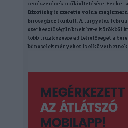
rendszerének működtetésére. Ezeket a
Bizottság is szerette volna megismerni
bírósághoz fordult. A tárgyalás februá
szerkesztőségünknek bv-s körökből kr
több trükközésre ad lehetőséget a bére
bűncselekményeket is elkövethetnek 