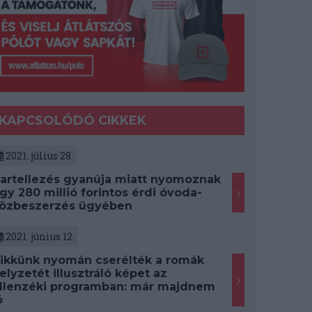
KAPCSOLÓDÓ CIKKEK
2021. július 28.
artellezés gyanúja miatt nyomoznak
gy 280 millió forintos érdi óvoda-
özbeszerzés ügyében
2021. június 12.
ikkünk nyomán cserélték a romák
elyzetét illusztráló képet az
llenzéki programban: már majdnem
ó