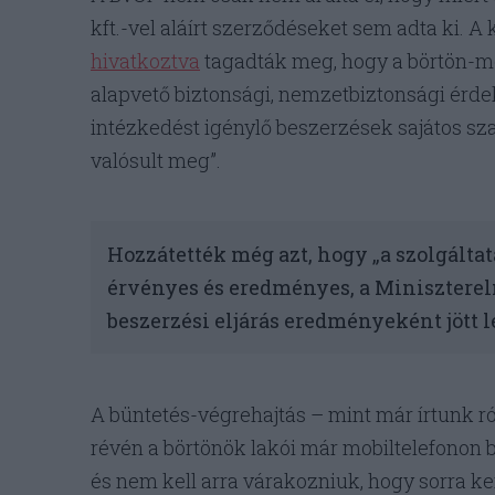
kft.-vel aláírt szerződéseket sem adta ki. A
hivatkoztva
tagadták meg, hogy a börtön-mo
alapvető biztonsági, nemzetbiztonsági érdek
intézkedést igénylő beszerzések sajátos sz
valósult meg”.
Hozzátették még azt, hogy „a szolgáltat
érvényes és eredményes, a Minisztereln
beszerzési eljárás eredményeként jött 
A büntetés-végrehajtás – mint már írtunk ról
révén a börtönök lakói már mobiltelefonon 
és nem kell arra várakozniuk, hogy sorra ke