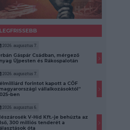
LEGFRISSEBB
2026. augusztus 7.
rbán Gáspár Csádban, mérgező
nyag Újpesten és Rákospalotán
2026. augusztus 7.
élmilliárd forintot kapott a CÖF
magyarországi vállalkozásoktól”
025-ben
2026. augusztus 6.
észárosék V-Híd Kft.-je behúzta az
lső, 300 milliós tenderét a
álasztások óta