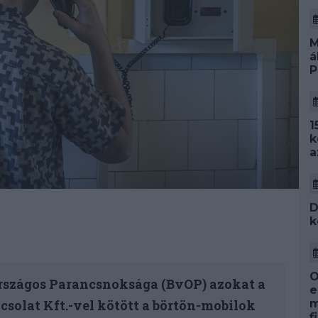
M
á
P
1
k
a
D
k
O
Országos Parancsnoksága (BvOP) azokat a
e
solat Kft.-vel kötött a börtön-mobilok
m
f