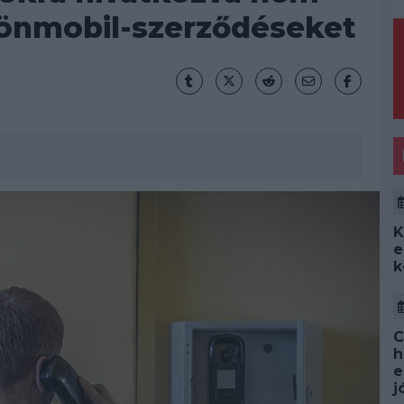
tönmobil-szerződéseket
K
e
k
C
h
e
j