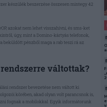
zezer készülék beszerzése összesen mintegy 42
OP, azokat nem lehet visszahívni, és sms-ket
kintről, úgy, mint a Domino-kártyás telefonok,
ára beküldött pénzből maga a rab teszi rá az
O
a
rendszerre váltottak?
F
„
2
nálási rendszer bevezetése nem váltott ki
olgozói körében, akad olyan volt parancsnok is,
M
e
közni fognak a mobilokkal. Egyik informátorunk
v