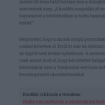
szerint fél éven belül botrány lesz a dologb
szerveznek meg. „A korábbi megoldás jól mű
fogvatartott a börtönboltban is tudta használn
letétet.”
Megtörtént, hogy a rácsok mögül posztolta
csalást követtek el. Erről írt már az Átlátsz
az ügyről nem kívánt nyilatkozni. A nyomo
csak annyit árult el, hogy két elítéltet hall
börtönlakók nem a Telekomtól vett buta mob
becsempészett okostelefonokkal.
Korábbi cikkünk a témában:
Hiába van mobiljuk a raboknak börtön