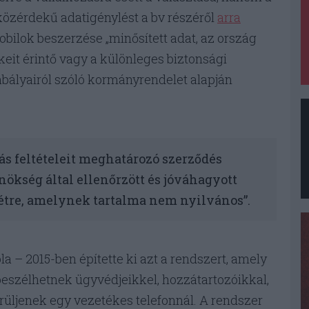
 közérdekű adatigénylést a bv részéről
arra
bilok beszerzése „minősített adat, az ország
eit érintő vagy a különleges biztonsági
abályairól szóló kormányrendelet alapján
ás feltételeit meghatározó szerződés
ökség által ellenőrzött és jóváhagyott
létre, amelynek tartalma nem nyilvános”.
a – 2015-ben építette ki azt a rendszert, amely
beszélhetnek ügyvédjeikkel, hozzátartozóikkal,
rüljenek egy vezetékes telefonnál. A rendszer