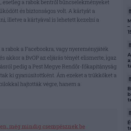
ól, esetleg a rabok bentről bűncselekményeket
ködött és biztonságos volt. A kártyát a
i, illetve a kártyával is lehetett kezelni a
M
–
1
k a rabok a Facebookra, vagy nyereményjáték
A
ó és akkor a BvOP az eljárás tényét elismerte, igaz
a
zásról pedig a Pest Megye Rendőr-főkapitányság
t
gattak ki gyanúsítottként. Ám ezeket a trükköket a
ilokkal hajtották végre, hanem a
B
b
t
É
ben, még mindig csempésznek be
t