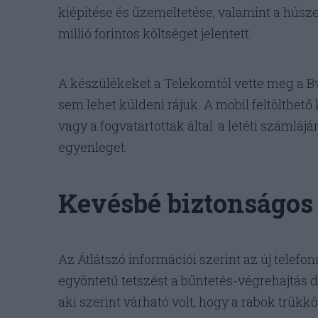
kiépítése és üzemeltetése, valamint a hús
millió forintos költséget jelentett.
A készülékeket a Telekomtól vette meg a Bv
sem lehet küldeni rájuk. A mobil feltölthető 
vagy a fogvatartottak által: a letéti számláj
egyenleget.
Kevésbé biztonságos 
Az Átlátszó információi szerint az új telefo
egyöntetű tetszést a büntetés-végrehajtás d
aki szerint várható volt, hogy a rabok trük