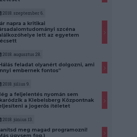
2018. szeptember 6.
ár napra a kritikai
ársadalomtudományi szcéna
alálkozóhelye lett az egyetem
écsett
2018. augusztus 28.
Hálás feladat olyanért dolgozni, ami
nnyi embernek fontos”
2018. július 9.
ég a feljelentés nyomán sem
karódzik a Klebelsberg Központnak
eljesíteni a jogerős ítéletet
2018. június 13.
anítsd meg magad programozni!
Más úgysem fog.)