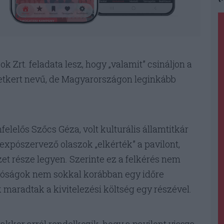
 Zrt. feladata lesz, hogy „valamit” csináljon a
Életkert nevű, de Magyarországon leginkább
felelős Szőcs Géza, volt kulturális államtitkár
z expószervező olaszok „elkérték” a pavilont,
ézet része legyen. Szerinte ez a felkérés nem
hatóságok nem sokkal korábban egy időre
 maradtak a kivitelezési költség egy részével.