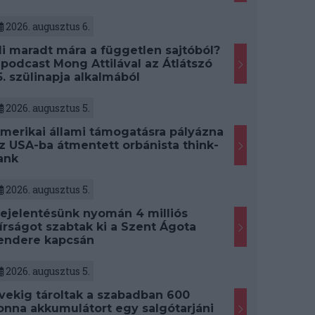
2026. augusztus 6.
i maradt mára a független sajtóból?
 podcast Mong Attilával az Átlátszó
5. szülinapja alkalmából
2026. augusztus 5.
merikai állami támogatásra pályázna
z USA-ba átmentett orbánista think-
ank
2026. augusztus 5.
ejelentésünk nyomán 4 milliós
írságot szabtak ki a Szent Ágota
endere kapcsán
2026. augusztus 5.
vekig tároltak a szabadban 600
onna akkumulátort egy salgótarjáni