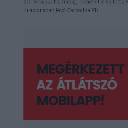
Zrt.-vé alakult a minap, és nevet is váltott
tulajdonában lévő Carpathia Kft.