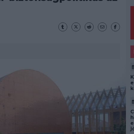
K
e
k
C
h
e
j