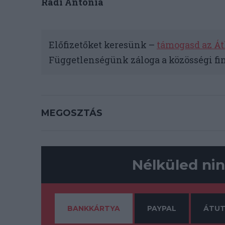
Rádi Antónia
Előfizetőket keresünk –
támogasd az Át
Függetlenségünk záloga a közösségi fi
MEGOSZTÁS
Nélküled nin
BANKKÁRTYA
PAYPAL
ÁTUT