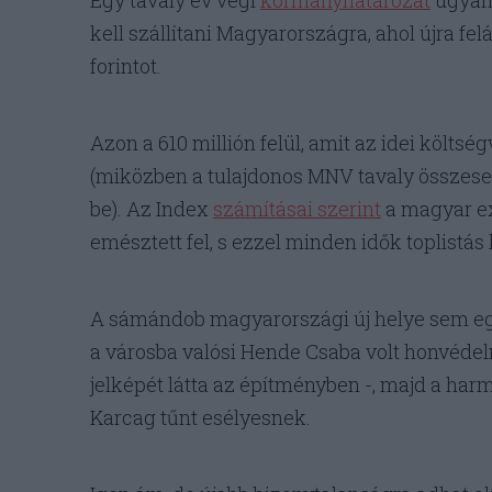
Egy tavaly év végi
kormányhatározat
ugyana
kell szállítani Magyarországra, ahol újra felál
forintot.
Azon a 610 millión felül, amit az idei költs
(miközben a tulajdonos MNV tavaly összesen 1
be). Az Index
számításai szerint
a magyar ex
emésztett fel, s ezzel minden idők toplistás
A sámándob magyarországi új helye sem e
a városba valósi Hende Csaba volt honvéde
jelképét látta az építményben -, majd a ha
Karcag tűnt esélyesnek.