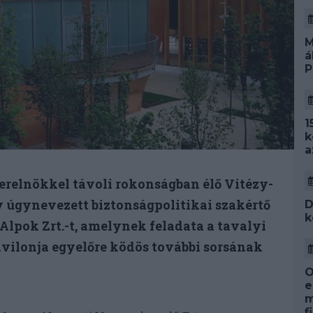
M
á
P
1
k
a
erelnökkel távoli rokonságban élő Vitézy-
 úgynevezett biztonságpolitikai szakértő
D
k
-Alpok Zrt.-t, amelynek feladata a tavalyi
vilonja egyelőre ködös további sorsának
O
e
m
f