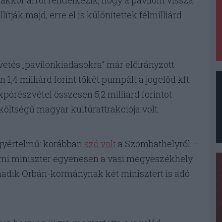
kkor arról rendelkezik, hogy a pavilont vissza
lítják majd, erre el is különítettek félmilliárd
égvetés „pavilonkiadásokra” már előirányzott
,4 milliárd forint tőkét pumpált a jogelőd kft-
pórészvétel összesen 5,2 milliárd forintot
 költségű magyar kultúrattrakciója volt.
gyértelmű: korábban
szó volt
a Szombathelyről –
lmi miniszter egyenesen a vasi megyeszékhely
rmadik Orbán-kormánynak két minisztert is adó