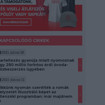
KAPCSOLÓDÓ CIKKEK
2021. július 28.
artellezés gyanúja miatt nyomoznak
gy 280 millió forintos érdi óvoda-
özbeszerzés ügyében
2021. június 12.
ikkünk nyomán cserélték a romák
elyzetét illusztráló képet az
llenzéki programban: már majdnem
ó