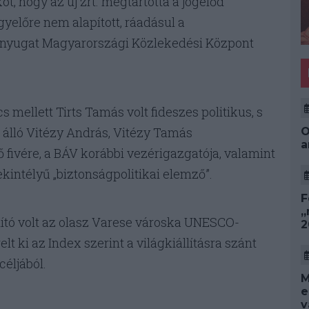
t, hogy az új zrt. megtartotta a jogelőd
gyelőre nem alapított, ráadásul a
ak-nyugat Magyarországi Közlekedési Központ
 mellett Tirts Tamás volt fideszes politikus, s
 álló Vitézy András, Vitézy Tamás
O
a
 fivére, a BÁV korábbi vezérigazgatója, valamint
intélyű „biztonságpolitikai elemző”.
F
„
lító volt az olasz Varese városka UNESCO-
2
t ki az Index szerint a világkiállításra szánt
éljából.
M
e
v