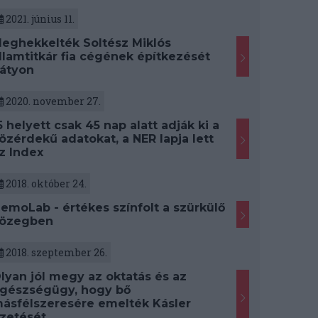
2021. június 11.
eghekkelték Soltész Miklós
llamtitkár fia cégének építkezését
átyon
2020. november 27.
5 helyett csak 45 nap alatt adják ki a
özérdekű adatokat, a NER lapja lett
z Index
2018. október 24.
emoLab - értékes színfolt a szürkülő
özegben
2018. szeptember 26.
lyan jól megy az oktatás és az
gészségügy, hogy bő
ásfélszeresére emelték Kásler
izetését