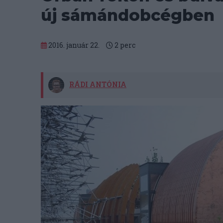
új sámándobcégben
2016. január 22.
2
perc
RÁDI ANTÓNIA