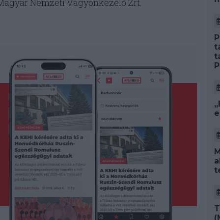
 a Magyar Nemzeti Vagyonkezelő Zrt.
P
t
t
P
„
e
M
a
t
T
(