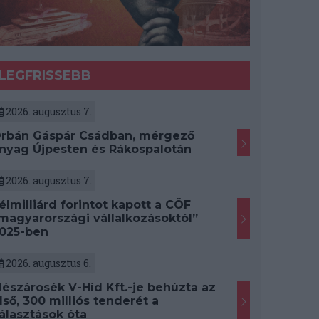
LEGFRISSEBB
2026. augusztus 7.
rbán Gáspár Csádban, mérgező
nyag Újpesten és Rákospalotán
2026. augusztus 7.
élmilliárd forintot kapott a CÖF
magyarországi vállalkozásoktól”
025-ben
2026. augusztus 6.
észárosék V-Híd Kft.-je behúzta az
lső, 300 milliós tenderét a
álasztások óta