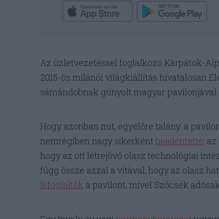
Az üzletvezetéssel foglalkozó Kárpátok-Alpok
2015-ös milánói világkiállítás hivatalosan 
sámándobnak gúnyolt magyar pavilonjával.
Hogy azonban mit, egyelőre talány: a pavilon
nemrégiben nagy sikerként
bejelentette
: a
hogy az ott létrejövő olasz technológiai int
függ össze azzal a vitával, hogy az olasz 
lefoglalták
a pavilont, mivel Szőcsék adósak