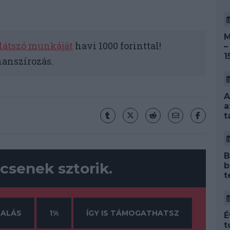
M
látszó munkáját
havi 1000 forinttal!
–
1
nanszírozás.
A
a
t
B
csenek sztorik.
b
t
ALÁS
1%
ÍGY IS TÁMOGATHATSZ
É
t