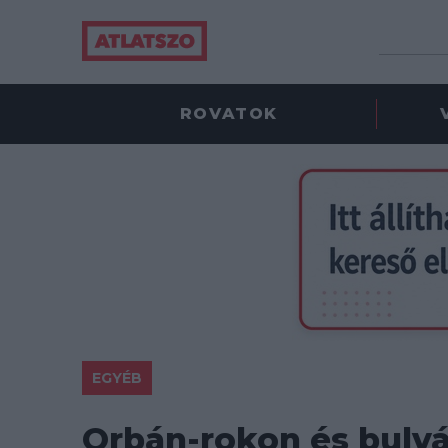
ROVATOK
EGYÉB
Orbán-rokon és bulvá