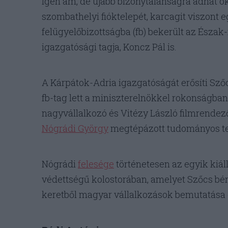
Igen ám, de újabb bizonytalanságra adhat oko
szombathelyi fióktelepét, karcagit viszont e
felügyelőbizottságba (fb) bekerült az Ész
igazgatósági tagja, Koncz Pál is.
A Kárpátok-Adria igazgatóságát erősíti Szőcs
fb-tag lett a miniszterelnökkel rokonságban
nagyvállalkozó és Vitézy László filmrendező
Nógrádi György
megtépázott tudományos tek
Nógrádi
felesége
történetesen az egyik kiál
védettségű kolostorában, amelyet Szőcs bérel
keretből magyar vállalkozások bemutatása c