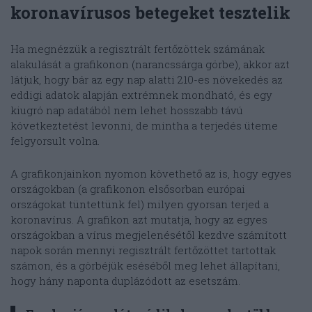
koronavírusos betegeket tesztelik
Ha megnézzük a regisztrált fertőzöttek számának
alakulását a grafikonon (narancssárga görbe), akkor azt
látjuk, hogy bár az egy nap alatti 210-es növekedés az
eddigi adatok alapján extrémnek mondható, és egy
kiugró nap adatából nem lehet hosszabb távú
következtetést levonni, de mintha a terjedés üteme
felgyorsult volna.
A grafikonjainkon nyomon követhető az is, hogy egyes
országokban (a grafikonon elsősorban európai
országokat tüntettünk fel) milyen gyorsan terjed a
koronavírus. A grafikon azt mutatja, hogy az egyes
országokban a vírus megjelenésétől kezdve számított
napok során mennyi regisztrált fertőzöttet tartottak
számon, és a görbéjük eséséből meg lehet állapítani,
hogy hány naponta duplázódott az esetszám.