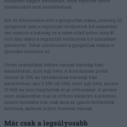
könnyebb nagyot emelkedni, tehát egyelőre tartós
tendenciáról nem beszélhetünk.
Két és félszeresére nőtt a gyógyultak száma, jelenleg 112
gyógyultat (ami a regisztrált fertőzöttek 9,4 százaléka)
tart számon a hatóság, ez a szám előző héten még 43
volt (ami akkor a regisztrált fertőzöttek 6,9 százalékét
jelentette). Tehát szerencsére a gyógyultak száma is
gyorsabb ütemben nő.
Ötven százalékkal többen vannak hatósági házi
karanténban, mint egy hete. A kormányzati portál
szerint 16 006-an tartózkodnak hatósági házi
karanténban, ami 5 338-cal‬ több, mint egy hete, amikor
10 668-an nem hagyhatták el az otthonaikat. A járvány
ezen szakaszában már az otthoni karantén a jellemző,
hiszen kórházba már csak azok az igazolt fertőzöttek
kerülnek, akiknek súlyos tüneteik vannak.
Már csak a legsúlyosabb