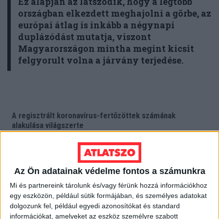
Ez alapján az látszódik, hogy a legtöbb
országban elkezdett meghajolni a görbe, az
európai átlag is inkább a négynapi
duplázódást mutatja, viszont
Magyarországon mintha megint kicsit
felgyorult volna a járvány terjedése.
Az Ön adatainak védelme fontos a számunkra
Mi és partnereink tárolunk és/vagy férünk hozzá információkhoz
egy eszközön, például sütik formájában, és személyes adatokat
dolgozunk fel, például egyedi azonosítókat és standard
információkat, amelyeket az eszköz személyre szabott