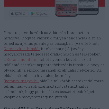
Hetente jelentkezünk az Átlátszón Koronavírus-
híradóval, hogy felvázoljuk, milyen tendenciák alapján
terjed az új vírus jelenleg az országban. (Az előző heti
Koronavírus-híradót
itt olvashatja.) A járvány
magyarországi terjedését grafikonokon és térképeken
a
Koronamonitoron
lehet nyomon követni, az ott
található adatokat naponta többször is frissítjük, hogy az
olvasóink tájékozódhassanak az aktuális helyzetről. Az
oldal elsősorban a hivatalos, kormány
(
koronavirus.gov.hu
oldal) által közölt adatokat dolgozza
fel, ám nagyon sok származtatott statisztikát is
számolunk, hogy pontosabb és összetettebb képet
kapjunk a magyarországi helyzetről.