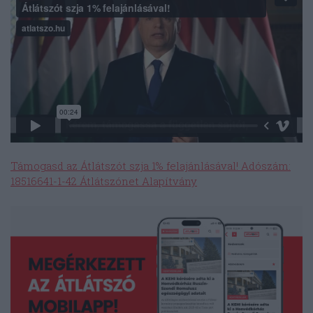
Támogasd az Átlátszót szja 1% felajánlásával! Adószám:
18516641-1-42 Átlátszónet Alapítvány