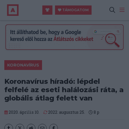
TÁMOGATOM
KORONAVÍRUS
Koronavírus híradó: lépdel
felfelé az eseti halálozási ráta, a
globális átlag felett van
2020. április 10.
2022. augusztus 25.
8
p