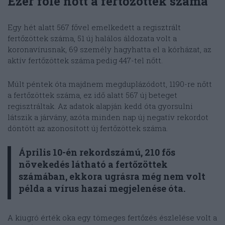
Ezer fölé nőtt a fertőzöttek száma
Egy hét alatt 567 fővel emelkedett a regisztrált
fertőzöttek száma, 51 új halálos áldozata volt a
koronavírusnak, 69 személy hagyhatta el a kórházat, az
aktív fertőzöttek száma pedig 447-tel nőtt.
Múlt péntek óta majdnem megduplázódott, 1190-re nőtt
a fertőzöttek száma, ez idő alatt 567 új beteget
regisztráltak. Az adatok alapján kedd óta gyorsulni
látszik a járvány, azóta minden nap új negatív rekordot
döntött az azonosított új fertőzöttek száma.
Április 10-én rekordszámú, 210 fős
növekedés látható a fertőzöttek
számában, ekkora ugrásra még nem volt
példa a vírus hazai megjelenése óta.
A kiugró érték oka egy tömeges fertőzés észlelése volt a