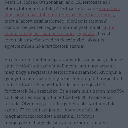
Pesti Úti Idősek Otthonában, ahol 151 fertőzést és 7
elhunytat regisztráltak. „A fertőzöttek száma
várhatóan
magasabb lesz a több mint ötszáz fős idősotthonban
,
mert a laborvizsgálatok még jelenleg is tartanak” –
számolt be péntek reggel a kormányzati oldal.
Müller
Cecília országos tisztifőorvos megjegyezte:
„ha ezt
levonják a megbetegedettek számából, akkor is
egyértelműen nő a fertőzöttek száma”.
Ha a fertőzés tendenciájára vagyunk kíváncsiak, akkor az
aktív fertőzöttek számát kell nézni, amit úgy kapunk
meg, hogy a regisztrált fertőzöttek számából kivonjuk a
gyógyultakat és az elhunytakat. Jelenleg 1001 regisztrált
aktív fertőzöttről beszélhetünk, ami a regisztrált
fertőzöttek 84,1 százaléka. Ez a szám múlt héten még 554
volt, akkor ez a csoport a fertőzöttek 88,9 százalékát
tette ki. Ötveneggyel nőtt egy hét alatt az elhunytak
száma, 77-re, ami azt jelenti, hogy egy hét alatt
megháromszorozódott a számuk. Itt fontos
megjegyezni, hogy alacsony esetszámról indulva