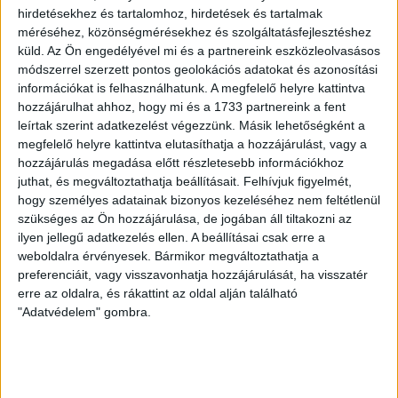
hirdetésekhez és tartalomhoz, hirdetések és tartalmak
méréséhez, közönségmérésekhez és szolgáltatásfejlesztéshez
küld.
Az Ön engedélyével mi és a partnereink eszközleolvasásos
módszerrel szerzett pontos geolokációs adatokat és azonosítási
információkat is felhasználhatunk. A megfelelő helyre kattintva
hozzájárulhat ahhoz, hogy mi és a 1733 partnereink a fent
leírtak szerint adatkezelést végezzünk. Másik lehetőségként a
megfelelő helyre kattintva elutasíthatja a hozzájárulást, vagy a
hozzájárulás megadása előtt részletesebb információkhoz
juthat, és megváltoztathatja beállításait.
Felhívjuk figyelmét,
hogy személyes adatainak bizonyos kezeléséhez nem feltétlenül
szükséges az Ön hozzájárulása, de jogában áll tiltakozni az
ilyen jellegű adatkezelés ellen. A beállításai csak erre a
weboldalra érvényesek. Bármikor megváltoztathatja a
preferenciáit, vagy visszavonhatja hozzájárulását, ha visszatér
erre az oldalra, és rákattint az oldal alján található
"Adatvédelem" gombra.