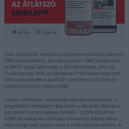
Tóth József XIII. kerületi polgármester politikai karrierje
1989-ben kezdődött: életrajza szerint “1989 októberétől
az MSZP egyik szervezője a XIII. kerületben, 1990-től
elnökségi tag. 1994-ig a Budapesti Párttanács tagja volt.
1994 decemberében az MSZP színeiben a XIII. kerület
polgármesterévé választották.”
Tavaly ismételten, sorozatban hatodik alkalommal is
Angyalföld vezetőjévé választotta a lakosság. Ráadásul
úgy nyert toronymagasan, 69,86% – 22,59% (28.140 db –
9.098 db) arányban a fideszes ellenjelölt, Bagdy Gábor
ellen, hogy nem fogott össze a többi baloldali párttal. A