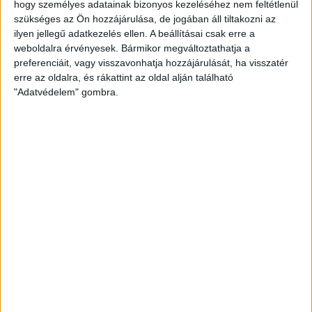
de az elmúlt 5 évnyi teljesítmény mindenképp
hogy személyes adatainak bizonyos kezeléséhez nem feltétlenül
figyelemre méltó, és 2015 is sikeresnek látszik az eddigi
szükséges az Ön hozzájárulása, de jogában áll tiltakozni az
adatokból.
ilyen jellegű adatkezelés ellen. A beállításai csak erre a
weboldalra érvényesek. Bármikor megváltoztathatja a
preferenciáit, vagy visszavonhatja hozzájárulását, ha visszatér
A prominensek rokonai sem panaszkodhatnak a
erre az oldalra, és rákattint az oldal alján található
kerületben: mint arról a
Népszabadság
is írt, Tóth József
"Adatvédelem" gombra.
polgármester fia a kerületi közszolgáltatócégnél
divízióvezető; a Közterület-felügyelet vezetője Csiga
Gergely MSZP-s képviselő édesanyja, Fábián-Brocskó
Márta (előtte a férje, Fábián Gyula volt a felügyelet élén);
aljegyzőnek pedig nemrégiben egy másik szocialista
képviselő, Karácsonyi Zoltán feleségét, Karácsonyi
Magdolnát nevezték ki.
Az önkormányzat szerint azonban természetesen
ezekben az esetekben jogi összeférhetetlenség nem áll
fenn, és mindenki a szakmai tudása alapján kapta meg
az adott pozíciót.
Angyalföldön tehát Tóth József egy nagyon okosan