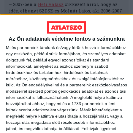
– 2007-ben a
Heti Válasz
cikkezett arról, hogy az
idén elhunyt SZDSZ-es Molnár Lajos, aki 2006-2007
között egészségügyi miniszter volt, még 2003-ban a
budapesti Szent István Kórház főigazgatójaként
kétszer akarta kifizetni a Construm Kft.-nek egy
gyermekeknek szánt váróterem megépítését – a
Az Ön adatainak védelme fontos a számunkra
második, 12 milliós kifizetés nem sikerült, Molnárt
Mi és partnereink tárolunk és/vagy férünk hozzá információkhoz
leváltották a kórház éléről a botrány miatt.
egy eszközön, például sütik formájában, és személyes adatokat
– 2012-ben pedig az
Index
írt arról, hogy a
dolgozunk fel, például egyedi azonosítókat és standard
Ferencváros női kézilabdacsapatát (még ma is)
információkat, amelyeket az eszköz személyre szabott
szponzoráló Construm egyike lett annak a 6
hirdetésekhez és tartalomhoz, hirdetések és tartalmak
szerencsés cégnek, amelyek – a korábbi többszáz
méréséhez, közönségmérésekhez és szolgáltatásfejlesztéshez
cég helyett – a 400 millió forintnál nagyobb értékű
küld.
Az Ön engedélyével mi és a partnereink eszközleolvasásos
panelfelújításokat végezhetik.
módszerrel szerzett pontos geolokációs adatokat és azonosítási
információkat is felhasználhatunk. A megfelelő helyre kattintva
hozzájárulhat ahhoz, hogy mi és a 1733 partnereink a fent
A XIII. kerületi önkormányzat üvegzsebében csak 2010.
leírtak szerint adatkezelést végezzünk. Másik lehetőségként a
január elsejétől találhatók meg a nettó 5 millió forintot
megfelelő helyre kattintva elutasíthatja a hozzájárulást, vagy a
elérő szerződések, így nem tudni, hogy azt megelőzően
hozzájárulás megadása előtt részletesebb információkhoz
mennyi megbízást kapott a Construm Kft. Angyalföldtől,
juthat, és megváltoztathatja beállításait.
Felhívjuk figyelmét,