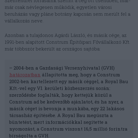
Szentendrei forrásaink szerint a cég ott csendben, már-
már csak névlegesen működik, egyetlen városi
beruházás vagy pláne botrány kapcsán sem merült fel a
vállalkozás neve.
Azonban a tulajdonos Agárdi László, és másik cége, az
1991-ben alapított Construm Építőipari Fővállalkozó Kft.
már többször bekerült az országos sajtóba:
– 2004-ben a Gazdasági Versenyhivatal (GVH)
határozatban
állapította meg, hogy a Construm
2002-ben kartellezett egy másik céggel, a Royal Bau
Kft.-vel egy VI. kerületi közbeszerzés során:
szerződésbe foglalták, hogy kettejük közül a
Construm ad be kedvezőbb ajánlatot, és ha nyer, a
másik céget is bevonja a munkába, egy 22 lakásos
társasház építésébe. A Royal Bau megúszta a
büntetést, mert információkkal segítette a
nyomozást, a Construm viszont 16,5 millió forintra
bírságolta a GVH.