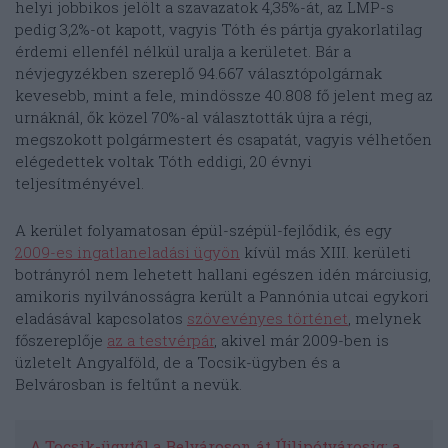
helyi jobbikos jelölt a szavazatok 4,35%-át, az LMP-s
pedig 3,2%-ot kapott, vagyis Tóth és pártja gyakorlatilag
érdemi ellenfél nélkül uralja a kerületet. Bár a
névjegyzékben szereplő 94.667 választópolgárnak
kevesebb, mint a fele, mindössze 40.808 fő jelent meg az
urnáknál, ők közel 70%-al választották újra a régi,
megszokott polgármestert és csapatát, vagyis vélhetően
elégedettek voltak Tóth eddigi, 20 évnyi
teljesítményével.
A kerület folyamatosan épül-szépül-fejlődik, és egy
2009-es ingatlaneladási ügyön
kívül más XIII. kerületi
botrányról nem lehetett hallani egészen idén márciusig,
amikoris nyilvánosságra került a Pannónia utcai egykori
eladásával kapcsolatos
szövevényes történet
, melynek
főszereplője
az a testvérpár
, akivel már 2009-ben is
üzletelt Angyalföld, de a Tocsik-ügyben és a
Belvárosban is feltűnt a nevük.
A Tocsik-ügytől a Belvároson át Újlipótvárosig: a