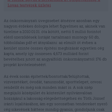
Lovas testvérek üzletei
Az önkormányzati üvegzsebet átnézve azonban egy
nagyon érdekes dologra lehet figyelmes az, akinek van
türelme a 2010.01.01. óta kötött, nettó 5 millió forintot
elérő szerződések listáját tartalmazó mintegy 60 db,
többoldalas pdf-et átnyálazni: az elmúlt öt évben a
kerület szinte összes építési megbízását egyetlen cég
kapta, amely így összesen 4,673 milliárd forint
bevételhez jutott az angyalföldi önkormányzattól 176 db
projekt kivitelezéséért.
Az évek során építettek/bontottak/felújítottak,
vízvezetéket, óvodát, tanuszodát, sporttelepet, orvosi
rendelőt és még sok minden mást is. A sok szép
megújuló középület és közterület nyilvánvalóan
hozzájárul a lakosság elégedettségéhez és Tóth József
iránti lojalitásához, ám egy sorozatban tendereket nyerő
cég sikerének háttere mindig gyanús, gondoljunk csak