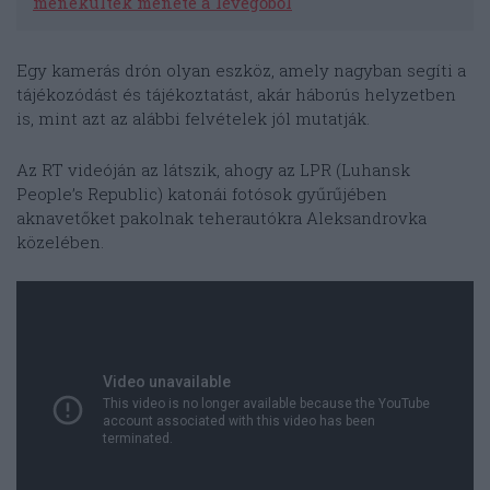
menekültek menete a levegőből
Egy kamerás drón olyan eszköz, amely nagyban segíti a
tájékozódást és tájékoztatást, akár háborús helyzetben
is, mint azt az alábbi felvételek jól mutatják.
Az RT videóján az látszik, ahogy az LPR (Luhansk
People’s Republic) katonái fotósok gyűrűjében
aknavetőket pakolnak teherautókra Aleksandrovka
közelében.