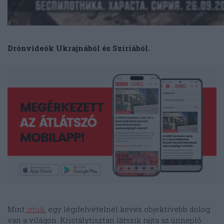
Drónvideók Ukrajnából és Szíriából.
Mint
írtuk
, egy légifelvételnél kevés objektívebb dolog
van a világon. Kristálytisztán látszik rajta az ünneplő