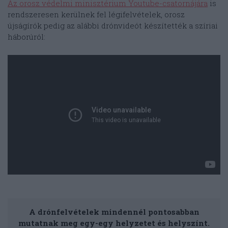
Az orosz védelmi minisztérium Youtube-csatornájára
is
rendszeresen kerülnek fel légifelvételek, orosz
újságírók pedig az alábbi drónvideót készítették a szíriai
háborúról:
A drónfelvételek mindennél pontosabban
mutatnak meg egy-egy helyzetet és helyszínt.