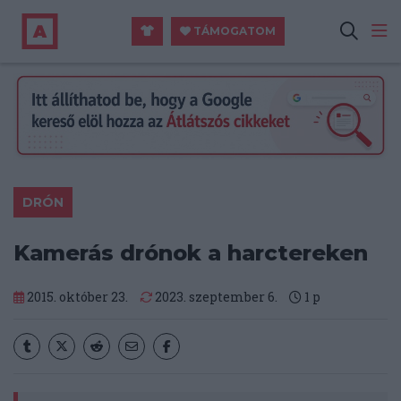
TÁMOGATOM
DRÓN
Kamerás drónok a harctereken
2015. október 23.
2023. szeptember 6.
1
p