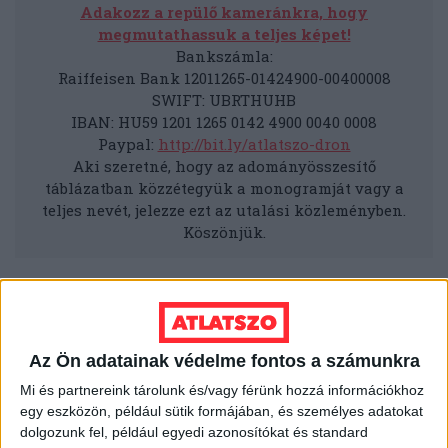
Adakozz a repülő kameránkra, hogy
megmutathassuk a teljes képet!
Bankszámla:
Raiffeisen Bank 12011265-01424900-00400008
SWIFT: UBRTHUHB
IBAN: HU59 1201 1265 0142 4900 0040 0008
Paypal:
http://bit.ly/atlatszo-dron
Aki szeretné, hogy az adományösszesítő
táblázatban közzétegyük a monogramját vagy a
teljes nevét, jelezze ezt az utalási közleményben.
Köszönjük.
DRÓN
SZÍRIA
UKRAJNA
Az Ön adatainak védelme fontos a számunkra
Mi és partnereink tárolunk és/vagy férünk hozzá információkhoz
MEGOSZTÁS
egy eszközön, például sütik formájában, és személyes adatokat
dolgozunk fel, például egyedi azonosítókat és standard