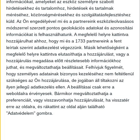
információkat, amelyeket az eszköz személyre szabott
hirdetésekhez és tartalomhoz, hirdetések és tartalmak
méréséhez, közönségmérésekhez és szolgáltatásfejlesztéshez
küld.
Az Ön engedélyével mi és a partnereink eszközleolvasásos
Nélküled nincsenek sztorik.
módszerrel szerzett pontos geolokációs adatokat és azonosítási
információkat is felhasználhatunk. A megfelelő helyre kattintva
hozzájárulhat ahhoz, hogy mi és a 1733 partnereink a fent
leírtak szerint adatkezelést végezzünk. Másik lehetőségként a
megfelelő helyre kattintva elutasíthatja a hozzájárulást, vagy a
BANKKÁRTYA
hozzájárulás megadása előtt részletesebb információkhoz
juthat, és megváltoztathatja beállításait.
Felhívjuk figyelmét,
PAYPAL
hogy személyes adatainak bizonyos kezeléséhez nem feltétlenül
szükséges az Ön hozzájárulása, de jogában áll tiltakozni az
ilyen jellegű adatkezelés ellen. A beállításai csak erre a
ÁTUTALÁS
weboldalra érvényesek. Bármikor megváltoztathatja a
preferenciáit, vagy visszavonhatja hozzájárulását, ha visszatér
1%
erre az oldalra, és rákattint az oldal alján található
"Adatvédelem" gombra.
ÍGY IS TÁMOGATHATSZ
Támogasd a munkánkat bankkártyás
fizetéssel! Köszönjük.