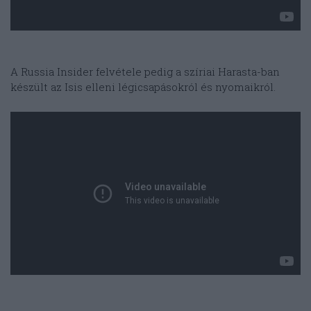
A Russia Insider felvétele pedig a szíriai Harasta-ban
készült az Isis elleni légicsapásokról és nyomaikról.