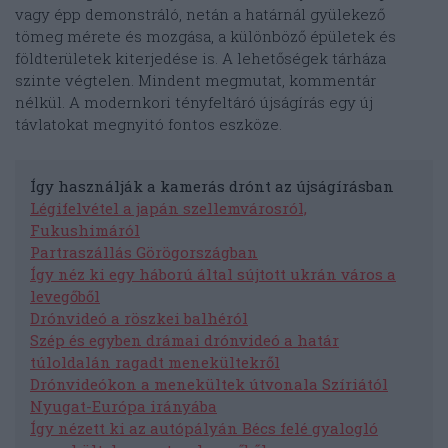
vagy épp demonstráló, netán a határnál gyülekező
tömeg mérete és mozgása, a különböző épületek és
földterületek kiterjedése is. A lehetőségek tárháza
szinte végtelen. Mindent megmutat, kommentár
nélkül. A modernkori tényfeltáró újságírás egy új
távlatokat megnyitó fontos eszköze.
Így használják a kamerás drónt az újságírásban
Légifelvétel a japán szellemvárosról,
Fukushimáról
Partraszállás Görögországban
Így néz ki egy háború által sújtott ukrán város a
levegőből
Drónvideó a röszkei balhéról
Szép és egyben drámai drónvideó a határ
túloldalán ragadt menekültekről
Drónvideókon a menekültek útvonala Szíriától
Nyugat-Európa irányába
Így nézett ki az autópályán Bécs felé gyalogló