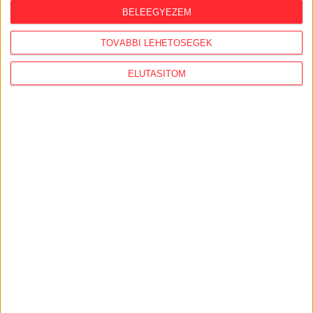
nyomában
BELEEGYEZEM
2026. augusztus 3.
TOVÁBBI LEHETŐSÉGEK
Észak-olasz villára cserélte budapesti
ELUTASÍTOM
lakcímét Habony Árpád, egy helyi
ingatlanos-dinasztiához vezetnek a
szálak
2026. augusztus 3.
Feleslegessé váltak a külföldi orbánisták,
vezetőik Amerikában házalnak a
hálózattal
AJÁNLÓ