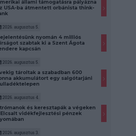
merikai állami támogatásra pályázna
z USA-ba átmentett orbánista think-
ank
2026. augusztus 5.
ejelentésünk nyomán 4 milliós
írságot szabtak ki a Szent Ágota
endere kapcsán
2026. augusztus 5.
vekig tároltak a szabadban 600
onna akkumulátort egy salgótarjáni
ulladéktelepen
2026. augusztus 4.
trómanok és keresztapák a végeken
 Elcsalt vidékfejlesztési pénzek
yomában
2026. augusztus 3.