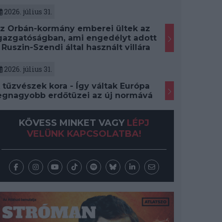
2026. július 31.
z Orbán-kormány emberei ültek az
gazgatóságban, ami engedélyt adott
 Ruszin-Szendi által használt villára
2026. július 31.
 tűzvészek kora - Így váltak Európa
egnagyobb erdőtüzei az új normává
KÖVESS MINKET VAGY
LÉPJ
VELÜNK KAPCSOLATBA!