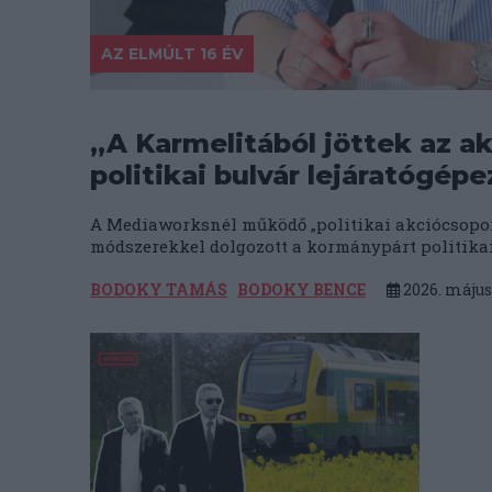
AZ ELMÚLT 16 ÉV
„A Karmelitából jöttek az a
politikai bulvár lejáratógépe
A Mediaworksnél működő „politikai akciócsoport
módszerekkel dolgozott a kormánypárt politikai 
BODOKY TAMÁS
BODOKY BENCE
2026. május 