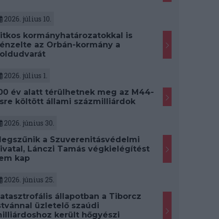
2026. július 10.
itkos kormányhatározatokkal is
énzelte az Orbán-kormány a
oldudvarát
2026. július 1.
00 év alatt térülhetnek meg az M44-
sre költött állami százmilliárdok
2026. június 30.
egszűnik a Szuverenitásvédelmi
ivatal, Lánczi Tamás végkielégítést
em kap
2026. június 25.
atasztrofális állapotban a Tiborcz
stvánnal üzletelő szaúdi
illiárdoshoz került hőgyészi