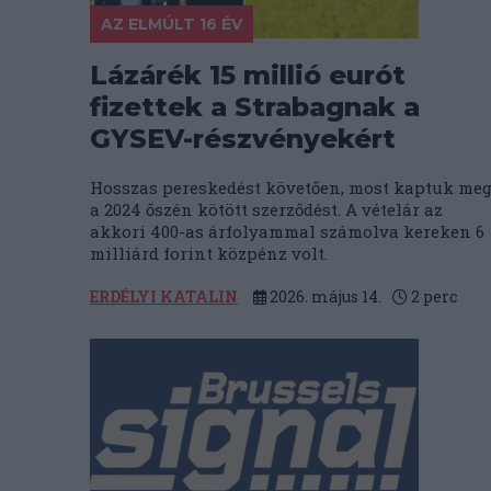
AZ ELMÚLT 16 ÉV
Lázárék 15 millió eurót
fizettek a Strabagnak a
GYSEV-részvényekért
Hosszas pereskedést követően, most kaptuk me
a 2024 őszén kötött szerződést. A vételár az
akkori 400-as árfolyammal számolva kereken 6
milliárd forint közpénz volt.
ERDÉLYI KATALIN
2026. május 14.
2
perc