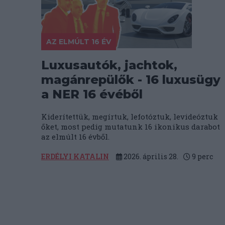
AZ ELMÚLT 16 ÉV
Luxusautók, jachtok,
magánrepülők - 16 luxusügy
a NER 16 évéből
Kiderítettük, megírtuk, lefotóztuk, levideóztuk
őket, most pedig mutatunk 16 ikonikus darabot
az elmúlt 16 évből.
ERDÉLYI KATALIN
2026. április 28.
9
perc