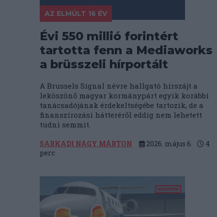
AZ ELMÚLT 16 ÉV
Évi 550 millió forintért
tartotta fenn a Mediaworks
a brüsszeli hírportált
A Brussels Signal névre hallgató hírszájt a
leköszönő magyar kormánypárt egyik korábbi
tanácsadójának érdekeltségébe tartozik, de a
finanszírozási hátteréről eddig nem lehetett
tudni semmit.
SARKADI NAGY MÁRTON
2026. május 6.
4
perc