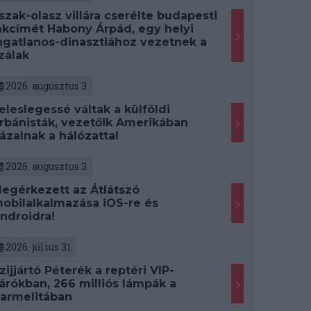
szak-olasz villára cserélte budapesti
akcímét Habony Árpád, egy helyi
ngatlanos-dinasztiához vezetnek a
zálak
2026. augusztus 3.
eleslegessé váltak a külföldi
rbánisták, vezetőik Amerikában
ázalnak a hálózattal
2026. augusztus 3.
egérkezett az Átlátszó
obilalkalmazása iOS-re és
ndroidra!
2026. július 31.
zijjártó Péterék a reptéri VIP-
árókban, 266 milliós lámpák a
armelitában