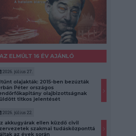
AZ ELMÚLT 16 ÉV AJÁNLÓ
2026. július 27.
ltűnt olajakták: 2015-ben bezúzták
rbán Péter országos
endőrfőkapitány olajbizottságnak
üldött titkos jelentését
2026. július 22.
z akkugyárak ellen küzdő civil
zervezetek szakmai tudásközponttá
áltak az évek során