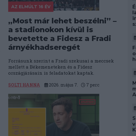
AZ ELMÚLT 16 ÉV
É
l
i
„Most már lehet beszélni” –
s
a stadionokon kívül is
bevetette a Fidesz a Fradi
árnyékhadseregét
F
g
o
h
Forrásunk szerint a Fradi szekusai a meccsek
mellett a Békemeneteken és a Fidesz
országjárásain is feladatokat kaptak.
M
SOLTI HANNA
2026. május 7.
7
perc
m
A
S
v
K