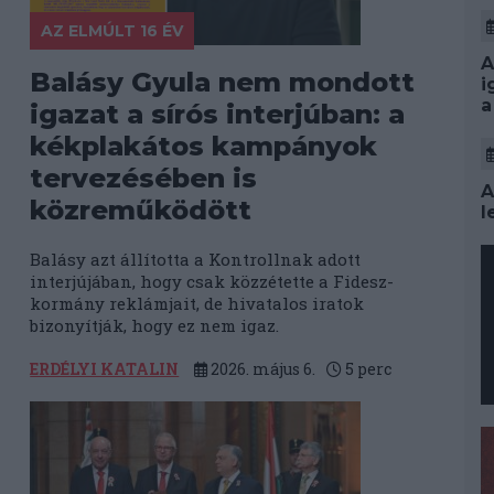
AZ ELMÚLT 16 ÉV
A
Balásy Gyula nem mondott
i
a
igazat a sírós interjúban: a
kékplakátos kampányok
tervezésében is
A
közreműködött
l
Balásy azt állította a Kontrollnak adott
interjújában, hogy csak közzétette a Fidesz-
kormány reklámjait, de hivatalos iratok
bizonyítják, hogy ez nem igaz.
ERDÉLYI KATALIN
2026. május 6.
5
perc