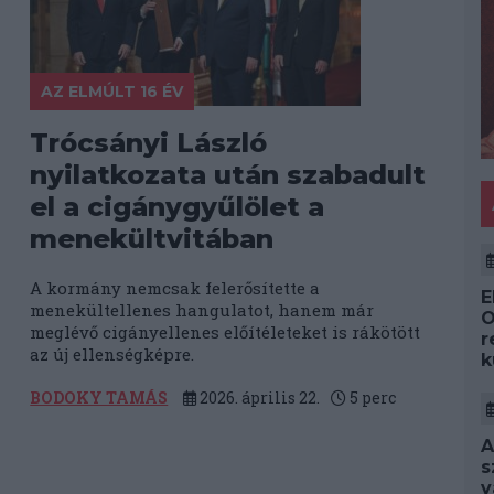
AZ ELMÚLT 16 ÉV
Trócsányi László
nyilatkozata után szabadult
el a cigánygyűlölet a
menekültvitában
A kormány nemcsak felerősítette a
E
menekültellenes hangulatot, hanem már
O
meglévő cigányellenes előítéleteket is rákötött
r
az új ellenségképre.
k
BODOKY TAMÁS
2026. április 22.
5
perc
A
s
v