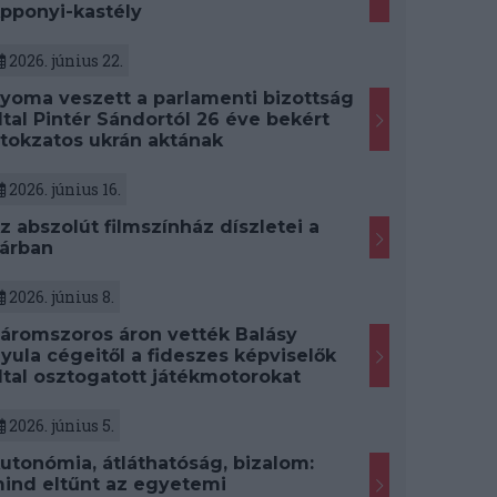
pponyi-kastély
2026. június 22.
yoma veszett a parlamenti bizottság
ltal Pintér Sándortól 26 éve bekért
itokzatos ukrán aktának
2026. június 16.
z abszolút filmszínház díszletei a
árban
2026. június 8.
áromszoros áron vették Balásy
yula cégeitől a fideszes képviselők
ltal osztogatott játékmotorokat
2026. június 5.
utonómia, átláthatóság, bizalom:
ind eltűnt az egyetemi