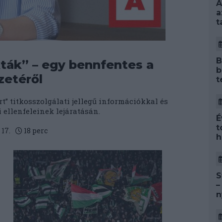
A
a
t
B
kták” – egy bennfentes a
b
zetéről
t
” titkosszolgálati jellegű információkkal és
ellenfeleinek lejáratásán.
É
t
17.
18
perc
h
S
–
n