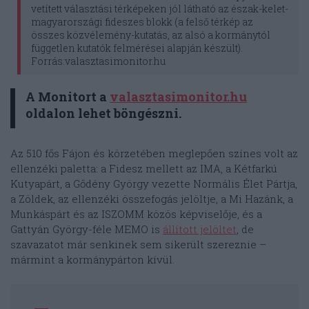
vetített választási térképeken jól látható az észak-kelet-
magyarországi fideszes blokk (a felső térkép az
összes közvélemény-kutatás, az alsó a kormánytól
független kutatók felmérései alapján készült).
Forrás:valasztasimonitor.hu
A Monitort a
valasztasimonitor.hu
oldalon lehet böngészni.
Az 510 fős Fájon és körzetében meglepően színes volt az
ellenzéki paletta: a Fidesz mellett az IMA, a Kétfarkú
Kutyapárt, a Gődény György vezette Normális Élet Pártja,
a Zöldek, az ellenzéki összefogás jelöltje, a Mi Hazánk, a
Munkáspárt és az ISZOMM közös képviselője, és a
Gattyán György-féle MEMO is
állított jelöltet
, de
szavazatot már senkinek sem sikerült szereznie –
mármint a kormánypárton kívül.