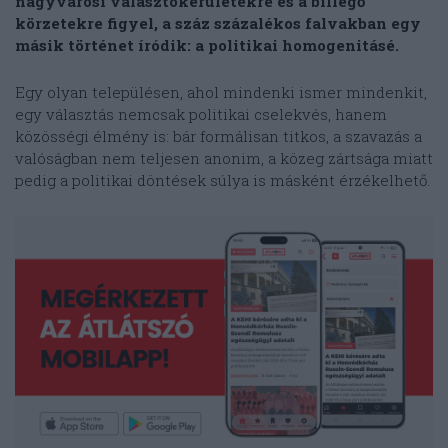
nagyvárosi választókerületekre és a billegő
körzetekre figyel, a száz százalékos falvakban egy
másik történet íródik: a politikai homogenitásé.
Egy olyan településen, ahol mindenki ismer mindenkit,
egy választás nemcsak politikai cselekvés, hanem
közösségi élmény is: bár formálisan titkos, a szavazás a
valóságban nem teljesen anonim, a közeg zártsága miatt
pedig a politikai döntések súlya is másként érzékelhető.