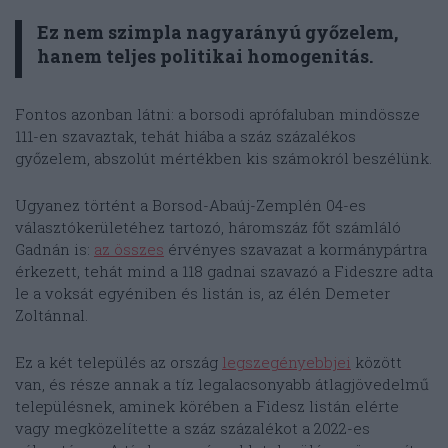
Ez nem szimpla nagyarányú győzelem,
hanem teljes politikai homogenitás.
Fontos azonban látni: a borsodi aprófaluban mindössze
111-en szavaztak, tehát hiába a száz százalékos
győzelem, abszolút mértékben kis számokról beszélünk.
Ugyanez történt a Borsod-Abaúj-Zemplén 04-es
választókerületéhez tartozó, háromszáz főt számláló
Gadnán is:
az összes
érvényes szavazat a kormánypártra
érkezett, tehát mind a 118 gadnai szavazó a Fideszre adta
le a voksát egyéniben és listán is, az élén Demeter
Zoltánnal.
Ez a két település az ország
legszegényebbjei
között
van, és része annak a tíz legalacsonyabb átlagjövedelmű
településnek, aminek körében a Fidesz listán elérte
vagy megközelítette a száz százalékot a 2022-es