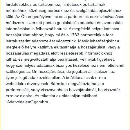
százalékkal így is a fideszes Demeter nyert.
hirdetésekhez és tartalomhoz, hirdetések és tartalmak
méréséhez, közönségmérésekhez és szolgáltatásfejlesztéshez
Pamlényben
Üveges öt és Fiszter egy szavazata mellett
küld.
Az Ön engedélyével mi és a partnereink eszközleolvasásos
a Kutyapárt jelöltje is kapott egy szavazatot, Szakácsiban
módszerrel szerzett pontos geolokációs adatokat és azonosítási
pedig a mihazánkos mellett az IMA-s Kótai Gyula is
információkat is felhasználhatunk. A megfelelő helyre kattintva
szerzett egy voksot – de a kormánypárti képviselőt itt
hozzájárulhat ahhoz, hogy mi és a 1733 partnereink a fent
leírtak szerint adatkezelést végezzünk. Másik lehetőségként a
sem tudta lesöpörni senki. Az ország legszegényebb
megfelelő helyre kattintva elutasíthatja a hozzájárulást, vagy a
településén,
Csenyétén
két bátor ember is akadt, aki
hozzájárulás megadása előtt részletesebb információkhoz
nem a Fideszre szavazott egyéniben: itt Kótai és
juthat, és megváltoztathatja beállításait.
Felhívjuk figyelmét,
Üveges osztozott egy-egy X-en.
hogy személyes adatainak bizonyos kezeléséhez nem feltétlenül
szükséges az Ön hozzájárulása, de jogában áll tiltakozni az
A három szavazókörből álló, Jász-Nagykun-Szolnok
ilyen jellegű adatkezelés ellen. A beállításai csak erre a
megye 03-as számú választókerületébe tartozó
weboldalra érvényesek. Bármikor megváltoztathatja a
Tiszabura már-már nagyvárosnak számít a maga
preferenciáit, vagy visszavonhatja hozzájárulását, ha visszatér
háromezres lakosságával. Itt a Fidesz képviselője, F.
erre az oldalra, és rákattint az oldal alján található
Kovács Sándor két körben is bőven 92 százalék felett
"Adatvédelem" gombra.
teljesített
, de itt érkeztek szavazatok az ellenzéki
összefogás és a Mi Hazánk jelöltjeire, sőt, egy még a
Munkáspártra is.