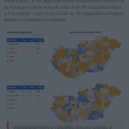
választáson. A tíz legszegényebb településen összesítve
az érvényes listás voksok több mint 96 százaléka ment
a Fidesznek – ami még a 2018-as, 85 százalékos átlaghoz
képest is jelentős növekedés.
Mandátumbecslés a Választási Monitor alapján: a