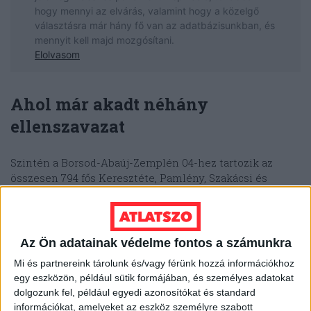
Ahol már akadt néhány
ellenszavazat
Szintén a Borsod-Abaúj-Zemplén 04-hez tartozik az
összesen 794 fős Keresztéte, Pamlény, Szakácsi és
Csenyéte is, ahol az eddigiekkel ellentétben az
ellenzéki pártoknak sikerült legalább egy-egy
szavazatot behúzniuk 2022-ben.
Az Ön adatainak védelme fontos a számunkra
A mindössze huszonegy fős
Keresztétén
akkor négyen
Mi és partnereink tárolunk és/vagy férünk hozzá információkhoz
Üveges Gáborra, az ellenzéki összefogás jelöltjére
egy eszközön, például sütik formájában, és személyes adatokat
voksoltak, ketten pedig a mihazánkos Fiszter
dolgozunk fel, például egyedi azonosítókat és standard
Zsuzsannára húzták be az X-et – de hatvanhat
információkat, amelyeket az eszköz személyre szabott