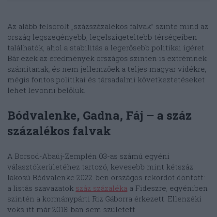
Az alább felsorolt „százszázalékos falvak” szinte mind az
ország legszegényebb, legelszigeteltebb térségeiben
találhatók, ahol a stabilitás a legerősebb politikai ígéret.
Bár ezek az eredmények országos szinten is extrémnek
számítanak, és nem jellemzőek a teljes magyar vidékre,
mégis fontos politikai és társadalmi következtetéseket
lehet levonni belőlük.
Bódvalenke, Gadna, Fáj – a száz
százalékos falvak
A Borsod-Abaúj-Zemplén 03-as számú egyéni
választókerületéhez tartozó, kevesebb mint kétszáz
lakosú Bódvalenke 2022-ben országos rekordot döntött:
a listás szavazatok
száz százaléka
a Fideszre, egyéniben
szintén a kormánypárti Riz Gáborra érkezett. Ellenzéki
voks itt már 2018-ban sem született.