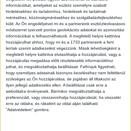
valósággal szárnyal a vasútépítő cég: nettó árbevétele a
információkat, amelyeket az eszköz személyre szabott
2014-es 1,2 milliárd forintról 35-36 milliárd forintra nőtt
hirdetésekhez és tartalomhoz, hirdetések és tartalmak
az elmúlt években, adózott eredménye pedig 3,6 és 7,5
méréséhez, közönségmérésekhez és szolgáltatásfejlesztéshez
milliárd között mozgott.
küld.
Az Ön engedélyével mi és a partnereink eszközleolvasásos
módszerrel szerzett pontos geolokációs adatokat és azonosítási
információkat is felhasználhatunk. A megfelelő helyre kattintva
Segesvári Csaba
hozzájárulhat ahhoz, hogy mi és a 1733 partnereink a fent
leírtak szerint adatkezelést végezzünk. Másik lehetőségként a
megfelelő helyre kattintva elutasíthatja a hozzájárulást, vagy a
A céginformációkat az
Opten Kft.
biztosította.
hozzájárulás megadása előtt részletesebb információkhoz
juthat, és megváltoztathatja beállításait.
Felhívjuk figyelmét,
Fotó: Budapest, 2020. június 19. Homolya Róbert,
hogy személyes adatainak bizonyos kezeléséhez nem feltétlenül
a MÁV Zrt. elnök-vezérigazgatója (j) beszédet
szükséges az Ön hozzájárulása, de jogában áll tiltakozni az
mond az idei nyári, balatoni vasúti közlekedésről,
ilyen jellegű adatkezelés ellen. A beállításai csak erre a
a menetrendi változásokról, fejlesztésekről, a
weboldalra érvényesek. Bármikor megváltoztathatja a
megújult Utasellátóról és az új napijegyekről
preferenciáit, vagy visszavonhatja hozzájárulását, ha visszatér
tartott sajtótájékoztatón, balról Kerékgyártó
erre az oldalra, és rákattint az oldal alján található
József, a MÁV-Start Zrt. vezérigazgatója a Déli
"Adatvédelem" gombra.
pályaudvaron 2020. június 19-én. Június 20-án
indul a MÁV-Start Zrt. nyári menetrendje: a
Balaton könnyebb elérhetősége miatt több járat