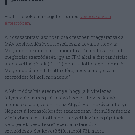
– áll a napokban megjelent uniós
közbeszerzési
értesítőben
.
A hosszabbítást azonban csak részben magyarázzák a
MÁV késlekedésével. Hozzáteszik ugyanis, hogy „a
Megrendelő korábban felmondta a Tanúsítóval kötött
megbízási szerződését, így az ITM által előírt tanúsítási
kötelezettségének (DEBO) nem tudott eleget tenni. A
Megrendelő nem láthatta előre, hogy a megbízási
szerződést fel kell mondania.”
A két módosítás eredménye, hogy „a kivitelezés
folyamatában még hátralévő Szeged-Rókus-Algyő
állomásközben, valamint az Algyő-Hódmezővásárhelyi
Népkert állomások között szakaszosan létesülő második
vágányban a felújított sínek helyett kizárólag új sínek
kerüljenek beépítésre”, ezért a határidőt a
szerződéskötést követő 510. napról 731. napra