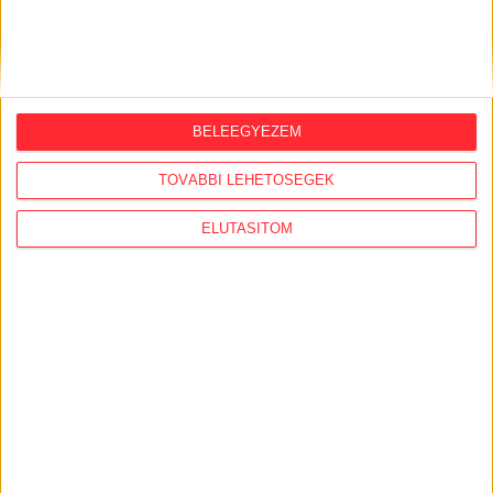
2026. augusztus 6.
Mi maradt mára a független sajtóból? –
podcast Mong Attilával az Átlátszó 15.
szülinapja alkalmából
2026. augusztus 5.
BELEEGYEZEM
Amerikai állami támogatásra pályázna az
TOVÁBBI LEHETŐSÉGEK
USA-ba átmentett orbánista think-tank
ELUTASÍTOM
2026. augusztus 5.
Bejelentésünk nyomán 4 milliós bírságot
szabtak ki a Szent Ágota tendere
kapcsán
2026. augusztus 5.
Évekig tároltak a szabadban 600 tonna
akkumulátort egy salgótarjáni
hulladéktelepen