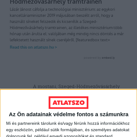
A mostani, Szeged-Hódmezővásárhely
vonalszakasz nagyvasúti munkák tervezési
és kivitelezési feladatainak ellátására vonatkozó
közbeszerzést
ugyan a Swietelsky Vasúttechnika Kft.
nyerte meg, de alvállalkozóként itt is
megjelenik
a
Az Ön adatainak védelme fontos a számunkra
Mészáros Lőrinc tulajdonában álló R-Kord Kft.
Mi és partnereink tárolunk és/vagy férünk hozzá információkhoz
egy eszközön, például sütik formájában, és személyes adatokat
Amióta 2013-ban a felcsúti vállalkozó megvette,
dolgozunk fel, például egyedi azonosítókat és standard