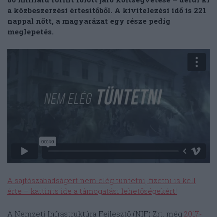
a közbeszerzési értesítőből. A kivitelezési idő is 221
nappal nőtt, a magyarázat egy része pedig
meglepetés.
A sajtószabadságért nem elég tüntetni, fizetni is kell
érte – kattints ide a támogatási lehetőségekért!
A Nemzeti Infrastruktúra Fejlesztő (NIF) Zrt. még
2017-