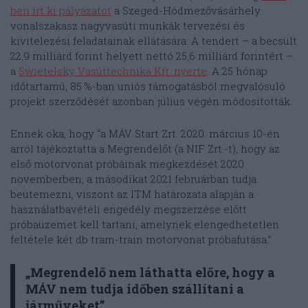
ben írt ki pályázatot
a Szeged-Hódmezővásárhely
vonalszakasz nagyvasúti munkák tervezési és
kivitelezési feladatainak ellátására. A tendert – a becsült
22,9 milliárd forint helyett nettó 25,6 milliárd forintért –
a
Swietelsky Vasúttechnika Kft. nyerte
. A 25 hónap
időtartamú, 85 %-ban uniós támogatásból megvalósuló
projekt szerződését azonban július végén módosították.
Ennek oka, hogy “a MÁV Start Zrt. 2020. március 10-én
arról tájékoztatta a Megrendelőt (a NIF Zrt.-t), hogy az
első motorvonat próbáinak megkezdését 2020
novemberben, a másodikat 2021 februárban tudja
beütemezni, viszont az ITM határozata alapján a
használatbavételi engedély megszerzése előtt
próbaüzemet kell tartani, amelynek elengedhetetlen
feltétele két db tram-train motorvonat próbafutása.”
„Megrendelő nem láthatta előre, hogy a
MÁV nem tudja időben szállítani a
járműveket”