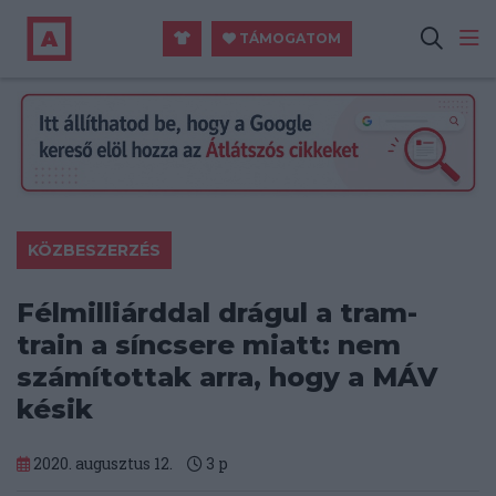
TÁMOGATOM
KÖZBESZERZÉS
Félmilliárddal drágul a tram-
train a síncsere miatt: nem
számítottak arra, hogy a MÁV
késik
2020. augusztus 12.
3
p