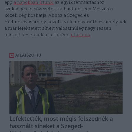
épp
a napokban írtunk:
az egyik fenntartáshoz
szükséges felsővezeték karbantatót egy Mészáros-
közeli cég hozhatja. Ahhoz a Szeged és
Hódmezővásárhely közötti villamosvasúthoz, amelynek
a már lefektetett síneit valószínűleg nagy részen
felszedik – ennek a hátteréről
itt írtunk
.