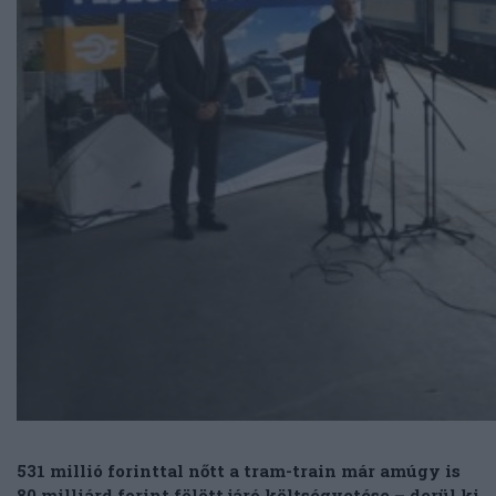
531 millió forinttal nőtt a tram-train már amúgy is
80 milliárd forint fölött járó költségvetése – derül ki