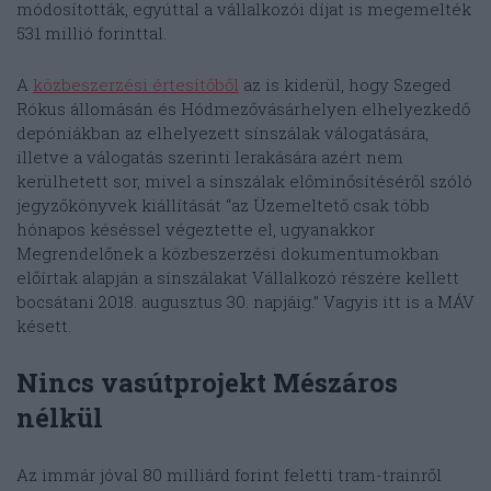
módosították, egyúttal a vállalkozói díjat is megemelték
531 millió forinttal.
A
közbeszerzési értesítőből
az is kiderül, hogy Szeged
Rókus állomásán és Hódmezővásárhelyen elhelyezkedő
depóniákban az elhelyezett sínszálak válogatására,
illetve a válogatás szerinti lerakására azért nem
kerülhetett sor, mivel a sínszálak előminősítéséről szóló
jegyzőkönyvek kiállítását “az Üzemeltető csak több
hónapos késéssel végeztette el, ugyanakkor
Megrendelőnek a közbeszerzési dokumentumokban
előírtak alapján a sínszálakat Vállalkozó részére kellett
bocsátani 2018. augusztus 30. napjáig.” Vagyis itt is a MÁV
késett.
Nincs vasútprojekt Mészáros
nélkül
Az immár jóval 80 milliárd forint feletti tram-trainről