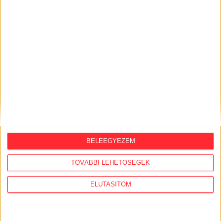
Mészárosék V-Híd Kft.-je behúzta az
első, 300 milliós tenderét a választások
óta
2026. augusztus 6.
Mi maradt mára a független sajtóból? –
podcast Mong Attilával az Átlátszó 15.
szülinapja alkalmából
2026. augusztus 5.
Amerikai állami támogatásra pályázna az
USA-ba átmentett orbánista think-tank
BELEEGYEZEM
2026. augusztus 5.
Bejelentésünk nyomán 4 milliós bírságot
TOVÁBBI LEHETŐSÉGEK
szabtak ki a Szent Ágota tendere
kapcsán
ELUTASÍTOM
2026. augusztus 5.
Évekig tároltak a szabadban 600 tonna