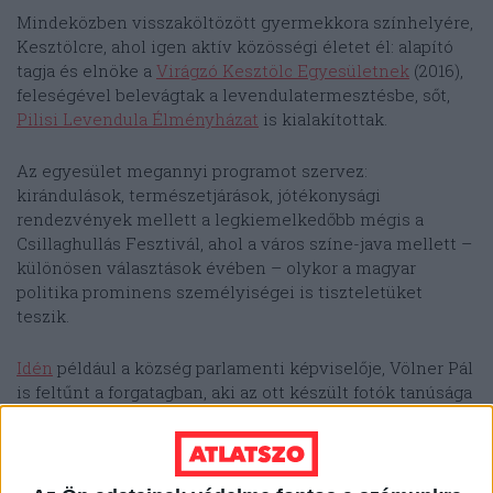
Mindeközben visszaköltözött gyermekkora színhelyére,
Kesztölcre, ahol igen aktív közösségi életet él: alapító
tagja és elnöke a
Virágzó Kesztölc Egyesületnek
(2016),
feleségével belevágtak a levendulatermesztésbe, sőt,
Pilisi Levendula Élményházat
is kialakítottak.
Az egyesület megannyi programot szervez:
kirándulások, természetjárások, jótékonysági
rendezvények mellett a legkiemelkedőbb mégis a
Csillaghullás Fesztivál, ahol a város színe-java mellett –
különösen választások évében – olykor a magyar
politika prominens személyiségei is tiszteletüket
teszik.
Idén
például a község parlamenti képviselője, Völner Pál
is feltűnt a forgatagban, aki az ott készült fotók tanúsága
szerint igen jó kapcsolatot ápol Nyírővel. Márpedig
választások előtt a kormánypárt támogatása jó ómen
lehet egy független jelölt számára, legalábbis a
kormánypárti érzelmű szavazók szemében.