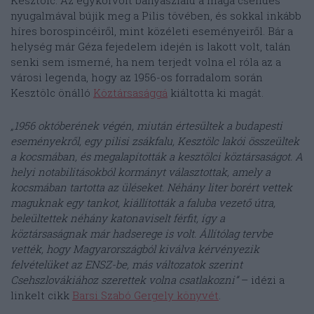
Kesztölc. Az egykorvolt bányászfalu a maga csendes
nyugalmával bújik meg a Pilis tövében, és sokkal inkább
híres borospincéiről, mint közéleti eseményeiről. Bár a
helység már Géza fejedelem idején is lakott volt, talán
senki sem ismerné, ha nem terjedt volna el róla az a
városi legenda, hogy az 1956-os forradalom során
Kesztölc önálló
Köztársasággá
kiáltotta ki magát.
„1956 októberének végén, miután értesültek a budapesti
eseményekről, egy pilisi zsákfalu, Kesztölc lakói összeültek
a kocsmában, és megalapították a kesztölci köztársaságot. A
helyi notabilitásokból kormányt választottak, amely a
kocsmában tartotta az üléseket. Néhány liter borért vettek
maguknak egy tankot, kiállították a faluba vezető útra,
beleültettek néhány katonaviselt férfit, így a
köztársaságnak már hadserege is volt. Állítólag tervbe
vették, hogy Magyarországból kiválva kérvényezik
felvételüket az ENSZ-be, más változatok szerint
Csehszlovákiához szerettek volna csatlakozni”
– idézi a
linkelt cikk
Barsi Szabó Gergely könyvét
.