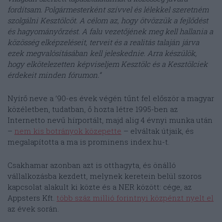
fordítsam. Polgármesterként szívvel és lélekkel szeretném
szolgálni Kesztölcöt. A célom az, hogy ötvözzük a fejlődést
és hagyományőrzést. A falu vezetőjének meg kell hallania a
közösség elképzeléseit, terveit és a realitás talaján járva
ezek megvalósításában kell jeleskednie. Arra készülök,
hogy elkötelezetten képviseljem Kesztölc és a Kesztölciek
érdekeit minden fórumon.”
Nyírő neve a ’90-es évek végén tűnt fel először a magyar
közéletben, tudatban, ő hozta létre 1995-ben az
Internetto nevű hírportált, majd alig 4 évnyi munka után
–
nem kis botrányok közepette
– elváltak útjaik, és
megalapította a ma is prominens index.hu-t.
Csakhamar azonban azt is otthagyta, és önálló
vállalkozásba kezdett, melynek keretein belül szoros
kapcsolat alakult ki közte és a NER között: cége, az
Appsters Kft.
több száz millió forintnyi közpénzt nyelt el
az évek során.