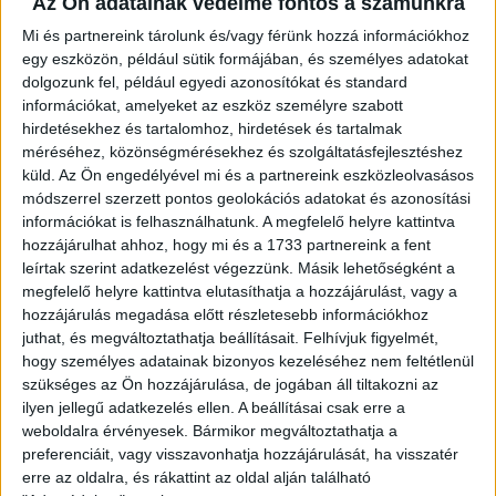
Az Ön adatainak védelme fontos a számunkra
Mi és partnereink tárolunk és/vagy férünk hozzá információkhoz
Az EU vidékfejlesztési politikájának keretein belül
egy eszközön, például sütik formájában, és személyes adatokat
Magyarország összesen 4,2 milliárd EUR összegű
dolgozunk fel, például egyedi azonosítókat és standard
közpénzt használhat fel vidékfejlesztésre 2014 és 2020
információkat, amelyeket az eszköz személyre szabott
között, amiből
3,4 milliárd EUR
az Unió költségvetéséből
hirdetésekhez és tartalomhoz, hirdetések és tartalmak
adódott hozzá. Kesztölc sem maradhatott ki a
méréséhez, közönségmérésekhez és szolgáltatásfejlesztéshez
támogatott települések sorából, a
palyazat.gov.hu
adatai
küld.
Az Ön engedélyével mi és a partnereink eszközleolvasásos
szerint összesen 18 nyertes pályázat landolt náluk.
módszerrel szerzett pontos geolokációs adatokat és azonosítási
információkat is felhasználhatunk. A megfelelő helyre kattintva
Ezek közül különösen érdekes egy 60 millió forintos
hozzájárulhat ahhoz, hogy mi és a 1733 partnereink a fent
leírtak szerint adatkezelést végezzünk. Másik lehetőségként a
összegű, melyet a község önkormányzata nyert el
megfelelő helyre kattintva elutasíthatja a hozzájárulást, vagy a
Kesztölc-Dorog turisztikai kerékpárút fejlesztésére. A
hozzájárulás megadása előtt részletesebb információkhoz
támogatásról 2017. december 20-án született meg a
juthat, és megváltoztathatja beállításait.
Felhívjuk figyelmét,
döntés, az utolsó jegyzett kifizetést pedig 2018. február
hogy személyes adatainak bizonyos kezeléséhez nem feltétlenül
20-án eszközölték 57 millió forint összegben.
szükséges az Ön hozzájárulása, de jogában áll tiltakozni az
ilyen jellegű adatkezelés ellen. A beállításai csak erre a
A Virágzó Kesztölc Egyesület is a szívén viseli a projekt
weboldalra érvényesek. Bármikor megváltoztathatja a
sorsát.
Közösségi oldalukon
bemutatkozásukban külön
preferenciáit, vagy visszavonhatja hozzájárulását, ha visszatér
kiemelik szerepüket:
„az Önkormányzattól bérbe vettük az
erre az oldalra, és rákattint az oldal alján található
Erdészházat, és turistaszállót alakítottunk ki az épületben.