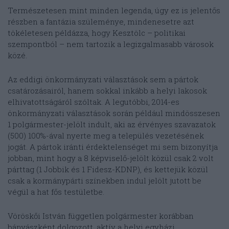
Természetesen mint minden legenda, úgy ez is jelentős
részben a fantázia szüleménye, mindenesetre azt
tökéletesen példázza, hogy Kesztölc – politikai
szempontból – nem tartozik a legizgalmasabb városok
közé.
Az eddigi önkormányzati választások sem a pártok
csatározásairól, hanem sokkal inkább a helyi lakosok
elhivatottságáról szóltak. A legutóbbi, 2014-es
önkormányzati választások során például mindösszesen
1 polgármester-jelölt indult, aki az érvényes szavazatok
(500) 100%-ával nyerte meg a település vezetésének
jogát. A pártok iránti érdektelenséget mi sem bizonyítja
jobban, mint hogy a 8 képviselő-jelölt közül csak 2 volt
párttag (1 Jobbik és 1 Fidesz-KDNP), és kettejük közül
csak a kormánypárti színekben indul jelölt jutott be
végül a hat fős testületbe.
Vöröskői István független polgármester korábban
bányászként dolgozott, aktív a helyi egyházi