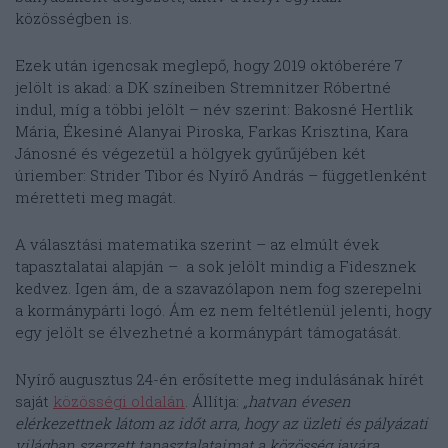
közösségben is.
Ezek után igencsak meglepő, hogy 2019 októberére 7
jelölt is akad: a DK színeiben Stremnitzer Róbertné
indul, míg a többi jelölt – név szerint: Bakosné Hertlik
Mária, Ékesiné Alanyai Piroska, Farkas Krisztina, Kara
Jánosné és végezetül a hölgyek gyűrűjében két
úriember: Strider Tibor és Nyírő András – függetlenként
méretteti meg magát.
A választási matematika szerint – az elmúlt évek
tapasztalatai alapján – a sok jelölt mindig a Fidesznek
kedvez. Igen ám, de a szavazólapon nem fog szerepelni
a kormánypárti logó. Ám ez nem feltétlenül jelenti, hogy
egy jelölt se élvezhetné a kormánypárt támogatását.
Nyírő augusztus 24-én erősítette meg indulásának hírét
saját
közösségi oldalán
. Állítja:
„hatvan évesen
elérkezettnek látom az időt arra, hogy az üzleti és pályázati
világban szerzett tapasztalataimat a közösség javára