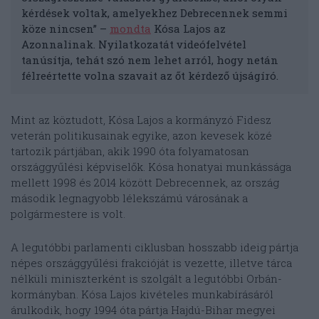
kérdések voltak, amelyekhez Debrecennek semmi
köze nincsen” –
mondta
Kósa Lajos az
Azonnalinak. Nyilatkozatát videófelvétel
tanúsítja, tehát szó nem lehet arról, hogy netán
félreértette volna szavait az őt kérdező újságíró.
Mint az köztudott, Kósa Lajos a kormányzó Fidesz
veterán politikusainak egyike, azon kevesek közé
tartozik pártjában, akik 1990 óta folyamatosan
országgyűlési képviselők. Kósa honatyai munkássága
mellett 1998 és 2014 között Debrecennek, az ország
második legnagyobb lélekszámú városának a
polgármestere is volt.
A legutóbbi parlamenti ciklusban hosszabb ideig pártja
népes országgyűlési frakcióját is vezette, illetve tárca
nélküli miniszterként is szolgált a legutóbbi Orbán-
kormányban. Kósa Lajos kivételes munkabírásáról
árulkodik, hogy 1994 óta pártja Hajdú-Bihar megyei