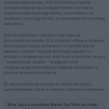
szervezetének elnöke, 2007 és 2015 között pártja
országos alelnöke; az Országgyűlésben volt már a
számvevőszéki bizottság elnöke, a honvédelmi és
rendészeti bizottság elnöke, az önkormányzati bizottság
alelnöke is.
2006 és 2014 között a Megyei Jogú Városok
Szövetségének elnöke, 2011-től pedig a Magyar Országos
Korcsolyaszövetség elnökeként is tisztelhetjük őt,
ráadásul a Magyar Olimpiai Bizottság tagjaként is
szolgálta a magyar sportot, arról nem is beszélve, hogy a
– folyamatosan dráguló – budapesti vizes
világbajnokság szervezőbizottságának elnökeként is
jelentős feladatok hárultak rá.
És még sorolhatnák mennyi és miféle társadalmi
szerepvállalásai voltak és vannak a fideszes veteránnak.
Kósa Lajos a napokban Márki-Zay Péter politikai