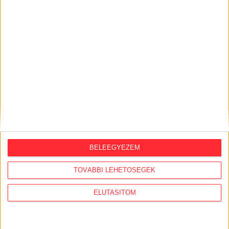
kapcsán
2026. augusztus 5.
Évekig tároltak a szabadban 600 tonna
akkumulátort egy salgótarjáni
hulladéktelepen
2026. augusztus 4.
Strómanok és keresztapák a végeken –
Elcsalt vidékfejlesztési pénzek
nyomában
2026. augusztus 3.
BELEEGYEZEM
Észak-olasz villára cserélte budapesti
lakcímét Habony Árpád, egy helyi
TOVÁBBI LEHETŐSÉGEK
ingatlanos-dinasztiához vezetnek a
szálak
ELUTASÍTOM
2026. augusztus 3.