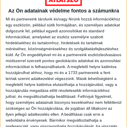
Tatabányán
arról beszélt
, hogy a baloldal csatatérré
Az Ön adatainak védelme fontos a számunkra
változtatná az országot, Kalocsán azt mondta a lakossági
fórumán, hogy az önkormányzati
választások tétje
az,
Mi és partnereink tárolunk és/vagy férünk hozzá információkhoz
hogy be tudják-e fejezni a bankok elszámoltatását, és
egy eszközön, például sütik formájában, és személyes adatokat
Siófokon is a fideszes polgármester újraválasztása
dolgozunk fel, például egyedi azonosítókat és standard
mellett
korteskedett
.
információkat, amelyeket az eszköz személyre szabott
hirdetésekhez és tartalomhoz, hirdetések és tartalmak
méréséhez, közönségmérésekhez és szolgáltatásfejlesztéshez
Ha a legfrissebb, hozzá kötődő botrányt, a
csengeri
küld.
Az Ön engedélyével mi és a partnereink eszközleolvasásos
„örökösnő” esetét,
s az azzal kapcsolatos Kósa-
módszerrel szerzett pontos geolokációs adatokat és azonosítási
reakciókat nem is vesszük számba, akkor is kijelenthető,
információkat is felhasználhatunk. A megfelelő helyre kattintva
hogy Kósa Lajos politikusi szavahihetőségével
hozzájárulhat ahhoz, hogy mi és a 1733 partnereink a fent
kapcsolatban erős kétségek fogalmazhatók meg.
leírtak szerint adatkezelést végezzünk. Másik lehetőségként a
megfelelő helyre kattintva elutasíthatja a hozzájárulást, vagy a
Piricsei Zsigmond
hozzájárulás megadása előtt részletesebb információkhoz
juthat, és megváltoztathatja beállításait.
Felhívjuk figyelmét,
hogy személyes adatainak bizonyos kezeléséhez nem feltétlenül
Kapcsolódó cikkeink:
szükséges az Ön hozzájárulása, de jogában áll tiltakozni az
A helység kalapácsa: Média és birodalom
ilyen jellegű adatkezelés ellen. A beállításai csak erre a
Debrecenben, Kósa Lajos városában
weboldalra érvényesek. Bármikor megváltoztathatja a
Debrecen: vége van-e a Kósa-korszaknak?
preferenciáit, vagy visszavonhatja hozzájárulását, ha visszatér