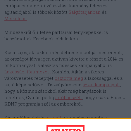
európai parlamenti választási kampány fideszes
agitációjából is többek között
Salgótarjánban
és
Miskolcon
.
Mindezekről ő, illetve párttársai fényképekkel is
beszámoltak Facebook-oldalaikon.
Kósa Lajos, aki akkor még debreceni polgármester volt,
az országot járva igen aktívan kivette a részét a 2014-es
önkormányzati választás fideszes kampányából is.
Lakossági fórumozott
Komlón, Ajkán a sikeres
városvezetés receptjét
osztotta meg
a lakossággal és a
sajtó képviselőivel, Tiszaújvárosban
azzal kampányolt
,
hogy a közmunkásokból akár még bányászok is
lehetnek, Gyulán pedig
arról beszélt
, hogy csak a Fidesz-
KDNP programja szól az emberekről.
Kiskunfélegyházán
az volt
a kampányüzenete a
debreceni polgármesternek, hogy
„egy talicska apró
majmot könnyebb összeterelni, mint a baloldali pártokat
”.