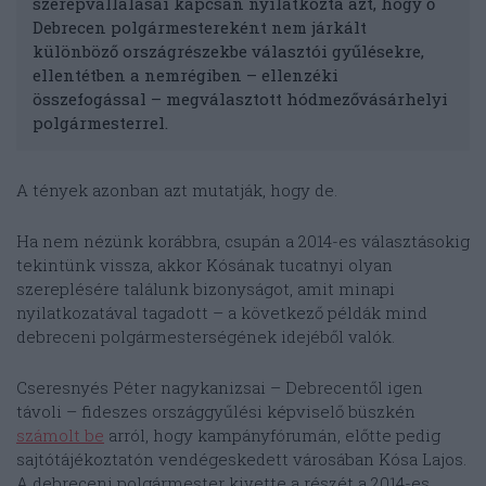
szerepvállalásai kapcsán nyilatkozta azt, hogy ő
Debrecen polgármestereként nem járkált
különböző országrészekbe választói gyűlésekre,
ellentétben a nemrégiben – ellenzéki
összefogással – megválasztott hódmezővásárhelyi
polgármesterrel.
A tények azonban azt mutatják, hogy de.
Ha nem nézünk korábbra, csupán a 2014-es választásokig
tekintünk vissza, akkor Kósának tucatnyi olyan
szereplésére találunk bizonyságot, amit minapi
nyilatkozatával tagadott – a következő példák mind
debreceni polgármesterségének idejéből valók.
Cseresnyés Péter nagykanizsai – Debrecentől igen
távoli – fideszes országgyűlési képviselő büszkén
számolt be
arról, hogy kampányfórumán, előtte pedig
sajtótájékoztatón vendégeskedett városában Kósa Lajos.
A debreceni polgármester kivette a részét a 2014-es