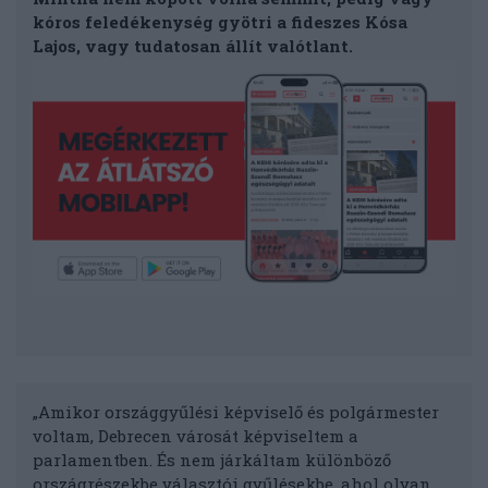
kóros feledékenység gyötri a fideszes Kósa
Lajos, vagy tudatosan állít valótlant.
„Amikor országgyűlési képviselő és polgármester
voltam, Debrecen városát képviseltem a
parlamentben. És nem járkáltam különböző
országrészekbe választói gyűlésekbe, ahol olyan