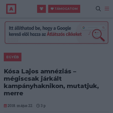
TÁMOGATOM
EGYÉB
Kósa Lajos amnéziás –
mégiscsak járkált
kampányhaknikon, mutatjuk,
merre
2018. május 22.
3
p