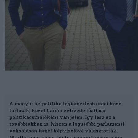
A magyar belpolitika legismertebb arcai közé
tartozik, közel három évtizede főállású
politikacsinálóként van jelen. Így lesz ez a
továbbiakban is, hiszen a legutóbbi parlamenti
voksoláson ismét képviselővé választották.
Mintha nem kopott volna semmit, pedig vagy