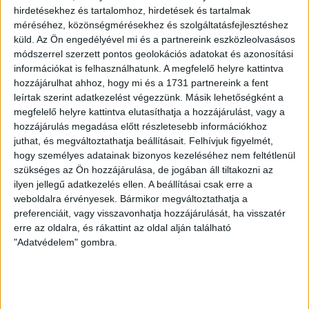
hirdetésekhez és tartalomhoz, hirdetések és tartalmak
Mexikóé a legnagyobb múlttal rendelkező, egyben az
méréséhez, közönségmérésekhez és szolgáltatásfejlesztéshez
egyik legszigorúbb képviselői mandátumlimit: az 1933-
küld.
Az Ön engedélyével mi és a partnereink eszközleolvasásos
as választási törvény teljesen megtiltotta az elnök (aki
módszerrel szerzett pontos geolokációs adatokat és azonosítási
csak egyetlen 6 éves ciklusra választható meg) és a
információkat is felhasználhatunk. A megfelelő helyre kattintva
kongresszus tagjainak közvetlen újraválasztását
hozzájárulhat ahhoz, hogy mi és a 1731 partnereink a fent
ciklusuk lejárta után. Igaz, a kongresszusi képviselők és
leírtak szerint adatkezelést végezzünk. Másik lehetőségként a
a szenátorok elvileg egy ciklus kihagyása után
megfelelő helyre kattintva elutasíthatja a hozzájárulást, vagy a
újraindulhatnak.
hozzájárulás megadása előtt részletesebb információkhoz
juthat, és megváltoztathatja beállításait.
Felhívjuk figyelmét,
Az elnöki mandátumkorlát Porfirio Díaz 35 éves
hogy személyes adatainak bizonyos kezeléséhez nem feltétlenül
uralmára és az őt megbuktató forradalomra vezethető
szükséges az Ön hozzájárulása, de jogában áll tiltakozni az
vissza. Célja egyértelműen az volt, hogy
ilyen jellegű adatkezelés ellen. A beállításai csak erre a
megakadályozza egy újabb, Díazéhoz hasonló
weboldalra érvényesek. Bármikor megváltoztathatja a
preferenciáit, vagy visszavonhatja hozzájárulását, ha visszatér
diktatórikus uralom kialakulását. Bonyolultabb azonban
erre az oldalra, és rákattint az oldal alján található
a helyzet a kongresszusi képviselők és szenátorok
"Adatvédelem" gombra.
újraválasztási tilalmával.