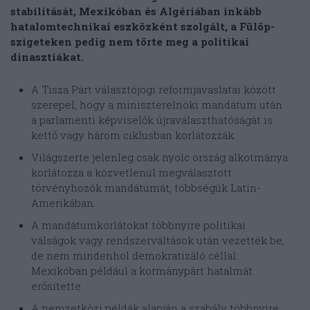
stabilitását, Mexikóban és Algériában inkább
hatalomtechnikai eszközként szolgált, a Fülöp-
szigeteken pedig nem törte meg a politikai
dinasztiákat.
A Tisza Párt választójogi reformjavaslatai között
szerepel, hogy a miniszterelnöki mandátum után
a parlamenti képviselők újraválaszthatóságát is
kettő vagy három ciklusban korlátozzák.
Világszerte jelenleg csak nyolc ország alkotmánya
korlátozza a közvetlenül megválasztott
törvényhozók mandátumát, többségük Latin-
Amerikában.
A mandátumkorlátokat többnyire politikai
válságok vagy rendszerváltások után vezették be,
de nem mindenhol demokratizáló céllal:
Mexikóban például a kormánypárt hatalmát
erősítette.
A nemzetközi példák alapján a szabály többnyire