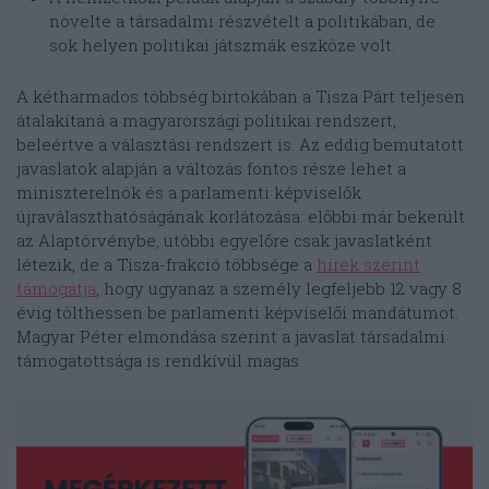
növelte a társadalmi részvételt a politikában, de
sok helyen politikai játszmák eszköze volt.
A kétharmados többség birtokában a Tisza Párt teljesen
átalakítaná a magyarországi politikai rendszert,
beleértve a választási rendszert is. Az eddig bemutatott
javaslatok alapján a változás fontos része lehet a
miniszterelnök és a parlamenti képviselők
újraválaszthatóságának korlátozása: előbbi már bekerült
az Alaptörvénybe, utóbbi egyelőre csak javaslatként
létezik, de a Tisza-frakció többsége a
hírek szerint
támogatja
, hogy ugyanaz a személy legfeljebb 12 vagy 8
évig tölthessen be parlamenti képviselői mandátumot.
Magyar Péter elmondása szerint a javaslat társadalmi
támogatottsága is rendkívül magas.