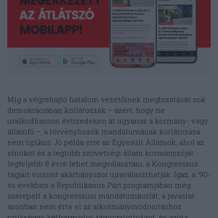
Míg a végrehajtó hatalom vezetőinek megbízatását sok
demokráciában korlátozzák – azért, hogy ne
uralkodhasson évtizedeken át ugyanaz a kormány- vagy
államfő –, a törvényhozók mandátumának korlátozása
nem tipikus. Jó példa erre az Egyesült Államok, ahol az
elnököt és a legtöbb szövetségi állam kormányzóját
legfeljebb 8 évre lehet megválasztani, a Kongresszus
tagjait viszont akárhányszor újraválaszthatják. Igaz, a ’90-
es években a Republikánus Párt programjában még
szerepelt a kongresszusi mandátumkorlát, a javaslat
azonban nem érte el az alkotmánymódosításhoz
szükséges kétharmados támogatottságot, és azóta