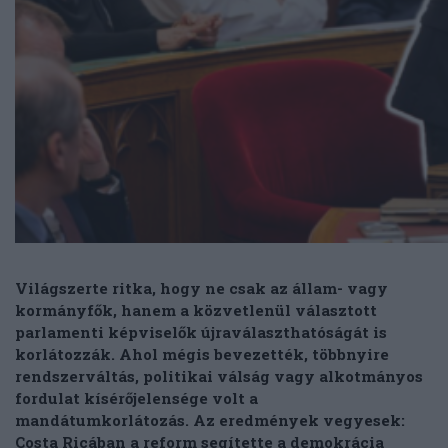
Világszerte ritka, hogy ne csak az állam- vagy
kormányfők, hanem a közvetlenül választott
parlamenti képviselők újraválaszthatóságát is
korlátozzák. Ahol mégis bevezették, többnyire
rendszerváltás, politikai válság vagy alkotmányos
fordulat kísérőjelensége volt a
mandátumkorlátozás. Az eredmények vegyesek:
Costa Ricában a reform segítette a demokrácia