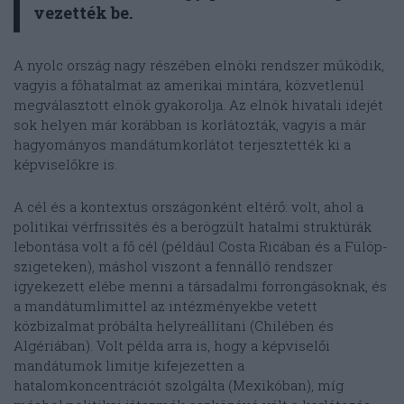
vezették be.
A nyolc ország nagy részében elnöki rendszer működik,
vagyis a főhatalmat az amerikai mintára, közvetlenül
megválasztott elnök gyakorolja. Az elnök hivatali idejét
sok helyen már korábban is korlátozták, vagyis a már
hagyományos mandátumkorlátot terjesztették ki a
képviselőkre is.
A cél és a kontextus országonként eltérő: volt, ahol a
politikai vérfrissítés és a berögzült hatalmi struktúrák
lebontása volt a fő cél (például Costa Ricában és a Fülöp-
szigeteken), máshol viszont a fennálló rendszer
igyekezett elébe menni a társadalmi forrongásoknak, és
a mandátumlimittel az intézményekbe vetett
közbizalmat próbálta helyreállítani (Chilében és
Algériában). Volt példa arra is, hogy a képviselői
mandátumok limitje kifejezetten a
hatalomkoncentrációt szolgálta (Mexikóban), míg