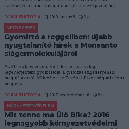
szükséges állami támogatásért és a mezőgazdasági...
DOBSI VIKTÓRIA
2018. június 8.
9
p
VEGYSZEREK
Gyomirtó a reggeliben: újabb
nyugtalanító hírek a Monsanto
slágermolekulájáról
Az EU-nak év végéig kell döntenie a világ
legelterjedtebb gyomirtója, a glifozát engedélyének
megújításáról. Miközben az Európai Bizottság mindent
megtesz...
DOBSI VIKTÓRIA
2017. szeptember 18.
8
p
KÖRNYEZETVÉDELEM
Mit tenne ma Ülő Bika? 2016
legnagyobb környezetvédelmi