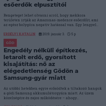
esőerdők elpusztítói
Rengeteget lehet olvasni arról, hogy mekkora
területen irtják az Amazonas-medence esőerdőit, ami
az egész bolygóra negatív hatással van. Egy lengyel...
ERDÉLYI KATALIN
2019. január 3.
5
p
GÖD
Engedély nélküli építkezés,
letarolt erdő, gyorsított
kisajátítás: nő az
elégedetlenség Gödön a
Samsung-gyár miatt
Az utóbbi hetekben egyre erősödtek a tiltakozó hangok
a gödi Samsung akkumulátorgyára miatt. Az üzem
közelségére és zajos működésére – ahogy...