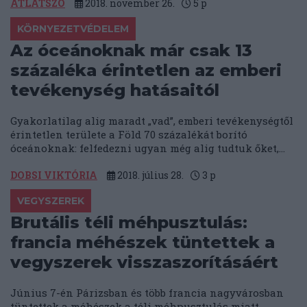
ÁTLÁTSZÓ
2018. november 26.
5
p
KÖRNYEZETVÉDELEM
Az óceánoknak már csak 13
százaléka érintetlen az emberi
tevékenység hatásaitól
Gyakorlatilag alig maradt „vad”, emberi tevékenységtől
érintetlen területe a Föld 70 százalékát borító
óceánoknak: felfedezni ugyan még alig tudtuk őket,...
DOBSI VIKTÓRIA
2018. július 28.
3
p
VEGYSZEREK
Brutális téli méhpusztulás:
francia méhészek tüntettek a
vegyszerek visszaszorításáért
Június 7-én Párizsban és több francia nagyvárosban
tüntettek a méhészek a téli méhpusztulás miatt