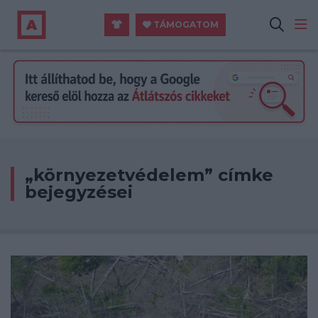
TÁMOGATOM
„környezetvédelem” címke
bejegyzései