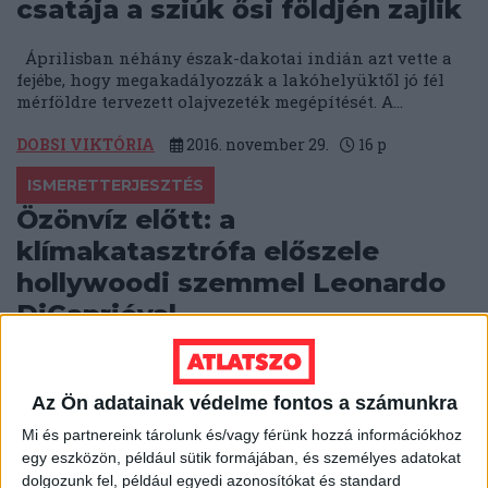
csatája a sziúk ősi földjén zajlik
Áprilisban néhány észak-dakotai indián azt vette a
fejébe, hogy megakadályozzák a lakóhelyüktől jó fél
mérföldre tervezett olajvezeték megépítését. A...
DOBSI VIKTÓRIA
2016. november 29.
16
p
ISMERETTERJESZTÉS
Özönvíz előtt: a
klímakatasztrófa előszele
hollywoodi szemmel Leonardo
DiCaprióval
A sztárszínész Leonardo DiCaprio az ENSZ
jószolgálati nagyköveteként a klímaváltozás mindent
Az Ön adatainak védelme fontos a számunkra
felforgató jelenségéről készített egy egyedülálló filmet.
Bejárta a...
Mi és partnereink tárolunk és/vagy férünk hozzá információkhoz
egy eszközön, például sütik formájában, és személyes adatokat
VÁGÓ GÁBOR
2016. november 2.
2
p
dolgozunk fel, például egyedi azonosítókat és standard