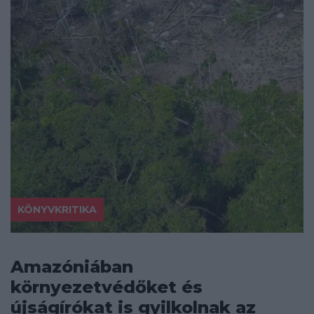
KÖNYVKRITIKA
Amazóniában
környezetvédőket és
újságírókat is gyilkolnak az