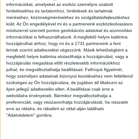
információkat, amelyeket az eszköz személyre szabott
INTERJÚ
hirdetésekhez és tartalomhoz, hirdetések és tartalmak
Illés Zoltán: Barbarizmus,
méréséhez, közönségmérésekhez és szolgáltatásfejlesztéshez
vandalizmus és gyalázat a
küld.
Az Ön engedélyével mi és a partnereink eszközleolvasásos
módszerrel szerzett pontos geolokációs adatokat és azonosítási
Ligetben zajló favágás
információkat is felhasználhatunk. A megfelelő helyre kattintva
hozzájárulhat ahhoz, hogy mi és a 1731 partnereink a fent
A Fideszen belül a környezet- és természetvédelem
leírtak szerint adatkezelést végezzünk. Másik lehetőségként a
mindig is mostohagyerek volt, „baloldali issue”, pedig
megfelelő helyre kattintva elutasíthatja a hozzájárulást, vagy a
legalább egymillió Fidesz-szavazónak is fontos,
hozzájárulás megadása előtt részletesebb információkhoz
mondta...
juthat, és megváltoztathatja beállításait.
Felhívjuk figyelmét,
hogy személyes adatainak bizonyos kezeléséhez nem feltétlenül
ÁTLÁTSZÓ
2016. március 19.
0
p
szükséges az Ön hozzájárulása, de jogában áll tiltakozni az
ilyen jellegű adatkezelés ellen. A beállításai csak erre a
DOKUMENTUMFILM
weboldalra érvényesek. Bármikor megváltoztathatja a
A kínai cenzorok el akarták
preferenciáit, vagy visszavonhatja hozzájárulását, ha visszatér
tüntetni a szmogról szóló
erre az oldalra, és rákattint az oldal alján található
"Adatvédelem" gombra.
dokumentumfilmet. Itt
megnézheti!