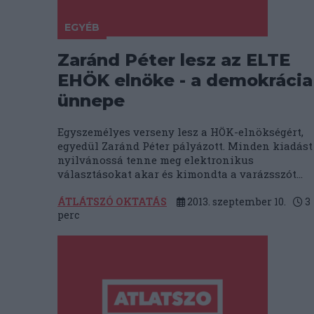
EGYÉB
Zaránd Péter lesz az ELTE
EHÖK elnöke - a demokrácia
ünnepe
Egyszemélyes verseny lesz a HÖK-elnökségért,
egyedül Zaránd Péter pályázott. Minden kiadást
nyilvánossá tenne meg elektronikus
választásokat akar és kimondta a varázsszót...
ÁTLÁTSZÓ OKTATÁS
2013. szeptember 10.
3
perc