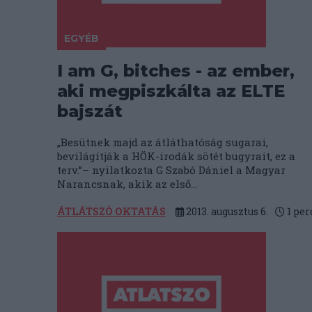
EGYÉB
I am G, bitches - az ember,
aki megpiszkálta az ELTE
bajszát
„Besütnek majd az átláthatóság sugarai,
bevilágítják a HÖK-irodák sötét bugyrait, ez a
terv.”– nyilatkozta G Szabó Dániel a Magyar
Narancsnak, akik az első...
ÁTLÁTSZÓ OKTATÁS
2013. augusztus 6.
1
per