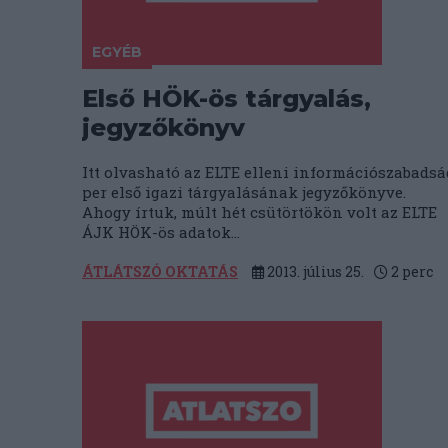
EGYÉB
Első HÖK-ös tárgyalás,
jegyzőkönyv
Itt olvasható az ELTE elleni információszabadsá
per első igazi tárgyalásának jegyzőkönyve.
Ahogy írtuk, múlt hét csütörtökön volt az ELTE
ÁJK HÖK-ös adatok...
ÁTLÁTSZÓ OKTATÁS
2013. július 25.
2
perc