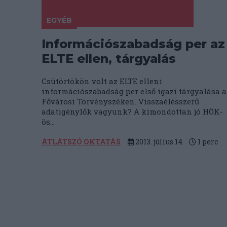
EGYÉB
Információszabadság per az
ELTE ellen, tárgyalás
Csütörtökön volt az ELTE elleni
információszabadság per első igazi tárgyalása a
Fővárosi Törvényszéken. Visszaélésszerű
adatigénylők vagyunk? A kimondottan jó HÖK-
ös...
ÁTLÁTSZÓ OKTATÁS
2013. július 14.
1
perc