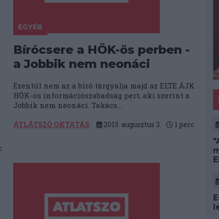
EGYÉB
Bírócsere a HÖK-ös perben -
a Jobbik nem neonáci
Ezentúl nem az a bíró tárgyalja majd az ELTE ÁJK
HÖK-ös információszabadság pert, aki szerint a
Jobbik nem neonáci. Takács...
ÁTLÁTSZÓ OKTATÁS
2013. augusztus 3.
1
perc
"
c
m
E
E
l