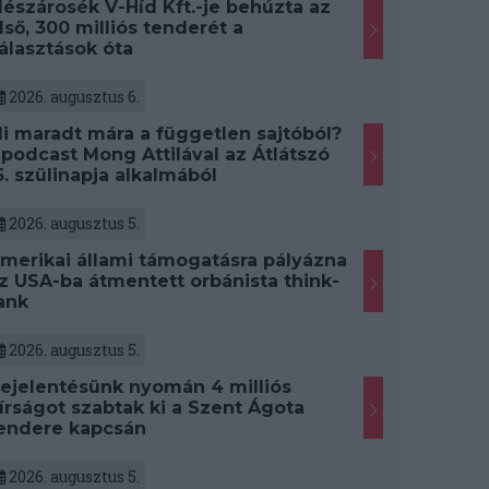
észárosék V-Híd Kft.-je behúzta az
lső, 300 milliós tenderét a
álasztások óta
2026. augusztus 6.
i maradt mára a független sajtóból?
 podcast Mong Attilával az Átlátszó
5. szülinapja alkalmából
2026. augusztus 5.
merikai állami támogatásra pályázna
z USA-ba átmentett orbánista think-
ank
2026. augusztus 5.
ejelentésünk nyomán 4 milliós
írságot szabtak ki a Szent Ágota
endere kapcsán
2026. augusztus 5.