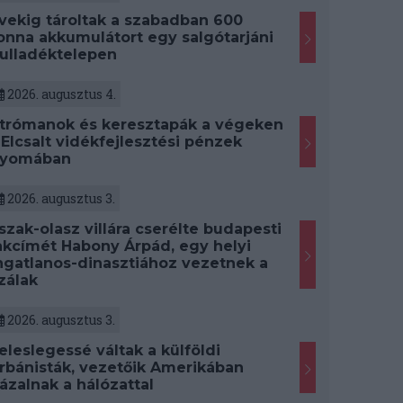
vekig tároltak a szabadban 600
onna akkumulátort egy salgótarjáni
ulladéktelepen
2026. augusztus 4.
trómanok és keresztapák a végeken
 Elcsalt vidékfejlesztési pénzek
yomában
2026. augusztus 3.
szak-olasz villára cserélte budapesti
akcímét Habony Árpád, egy helyi
ngatlanos-dinasztiához vezetnek a
zálak
2026. augusztus 3.
eleslegessé váltak a külföldi
rbánisták, vezetőik Amerikában
ázalnak a hálózattal