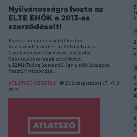
É
Nyilvánosságra hozta az
t
ELTE EHÖK a 2013-as
h
szerződéseit!
b
Közel 5 hónappal ezelőtt kértük
S
ki visszaélésszerűen az Eötvös Loránd
–
Tudományegyetem összes Hallgatói
n
Önkormányzatának szerződését
a KiMitTudon keresztül. Így a több hónapos
“feszült” várakozás...
É
ÁTLÁTSZÓ OKTATÁS
2013. szeptember 17.
3
l
perc
i
s
F
o
h