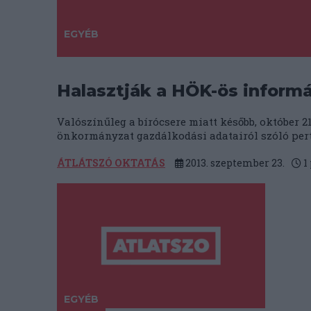
EGYÉB
Halasztják a HÖK-ös inform
Valószínűleg a bírócsere miatt később, október 21
önkormányzat gazdálkodási adatairól szóló pert
ÁTLÁTSZÓ OKTATÁS
2013. szeptember 23.
1
EGYÉB