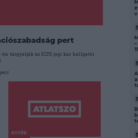
M
e
v
M
ációszabadság pert
–
1
-én tárgyalják az ELTE jogi kar hallgatói
.
perc
A
a
t
B
b
t
EGYÉB