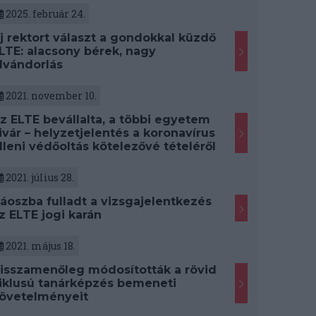
2025. február 24.
j rektort választ a gondokkal küzdő
LTE: alacsony bérek, nagy
lvándorlás
2021. november 10.
z ELTE bevállalta, a többi egyetem
ivár – helyzetjelentés a koronavírus
lleni védőoltás kötelezővé tételéről
2021. július 28.
áoszba fulladt a vizsgajelentkezés
z ELTE jogi karán
2021. május 18.
isszamenőleg módosították a rövid
iklusú tanárképzés bemeneti
övetelményeit