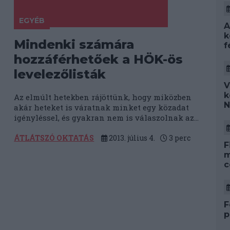
EGYÉB
A
k
Mindenki számára
f
hozzáférhetőek a HÖK-ös
levelezőlisták
V
k
Az elmúlt hetekben rájöttünk, hogy miközben
N
akár heteket is váratnak minket egy közadat
igényléssel, és gyakran nem is válaszolnak az...
ÁTLÁTSZÓ OKTATÁS
2013. július 4.
3
perc
F
m
c
F
p