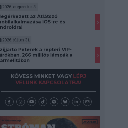
2026. augusztus 3.
egérkezett az Átlátszó
obilalkalmazása iOS-re és
ndroidra!
2026. július 31.
zijjártó Péterék a reptéri VIP-
árókban, 266 milliós lámpák a
armelitában
KÖVESS MINKET VAGY
LÉPJ
VELÜNK KAPCSOLATBA!