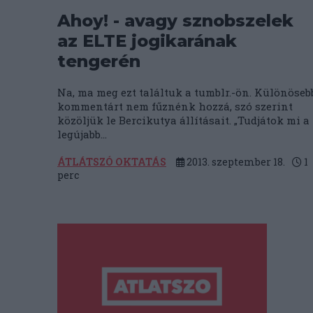
Ahoy! - avagy sznobszelek
az ELTE jogikarának
tengerén
Na, ma meg ezt találtuk a tumblr.-ön. Különöseb
kommentárt nem fűznénk hozzá, szó szerint
közöljük le Bercikutya állításait. „Tudjátok mi a
legújabb...
ÁTLÁTSZÓ OKTATÁS
2013. szeptember 18.
1
perc