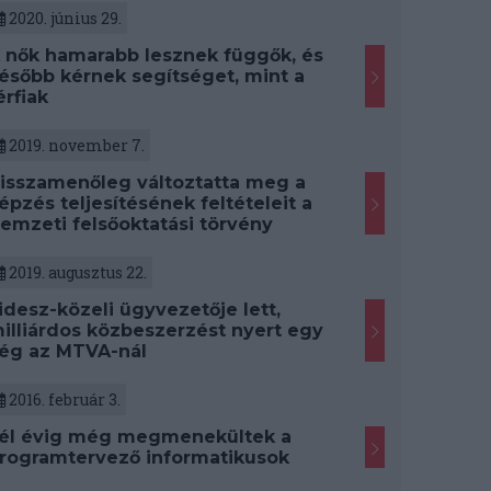
2020. június 29.
 nők hamarabb lesznek függők, és
ésőbb kérnek segítséget, mint a
érfiak
2019. november 7.
isszamenőleg változtatta meg a
épzés teljesítésének feltételeit a
emzeti felsőoktatási törvény
2019. augusztus 22.
idesz-közeli ügyvezetője lett,
illiárdos közbeszerzést nyert egy
ég az MTVA-nál
2016. február 3.
él évig még megmenekültek a
rogramtervező informatikusok