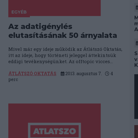
EGYÉB
M
m
Az adatigénylés
A
elutasításának 50 árnyalata
Mivel már egy ideje működik az Átlátszó Oktatás,
S
itt az ideje, hogy történeti jeleggel áttekintsük
v
eddigi tevékenységünket. Az offtopic vicces...
K
ÁTLÁTSZÓ OKTATÁS
2013. augusztus 7.
4
perc