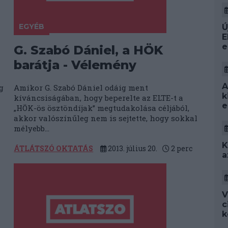
EGYÉB
Ú
E
e
G. Szabó Dániel, a HÖK
barátja - Vélemény
A
g
Amikor G. Szabó Dániel odáig ment
k
kíváncsiságában, hogy beperelte az ELTE-t a
e
„HÖK-ös ösztöndíjak” megtudakolása céljából,
akkor valószínűleg nem is sejtette, hogy sokkal
mélyebb...
K
ÁTLÁTSZÓ OKTATÁS
2013. július 20.
2
perc
a
V
c
k