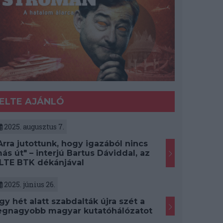
ELTE AJÁNLÓ
2025. augusztus 7.
Arra jutottunk, hogy igazából nincs
ás út" – interjú Bartus Dáviddal, az
LTE BTK dékánjával
2025. június 26.
gy hét alatt szabdalták újra szét a
egnagyobb magyar kutatóhálózatot