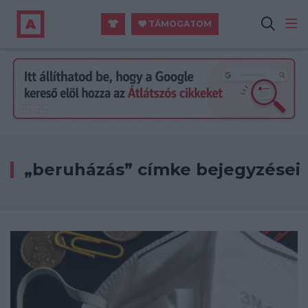
TÁMOGATOM
„beruházás” címke bejegyzései