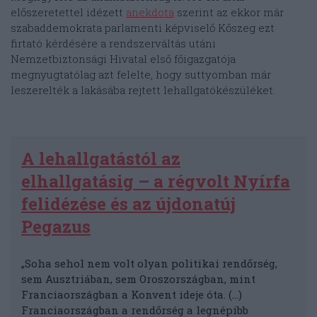
előszeretettel idézett
anekdota
szerint az ekkor már
szabaddemokrata parlamenti képviselő Kőszeg ezt
firtató kérdésére a rendszerváltás utáni
Nemzetbiztonsági Hivatal első főigazgatója
megnyugtatólag azt felelte, hogy suttyomban már
leszerelték a lakásába rejtett lehallgatókészüléket.
A lehallgatástól az
elhallgatásig – a régvolt Nyírfa
felidézése és az újdonatúj
Pegazus
„Soha sehol nem volt olyan politikai rendőrség,
sem Ausztriában, sem Oroszországban, mint
Franciaországban a Konvent ideje óta. (…)
Franciaországban a rendőrség a legnépibb