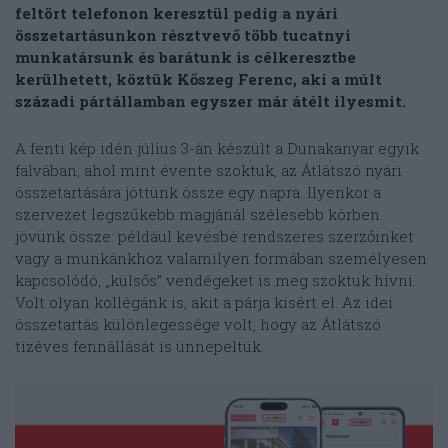
feltört telefonon keresztül pedig a nyári
összetartásunkon résztvevő több tucatnyi
munkatársunk és barátunk is célkeresztbe
kerülhetett, köztük Kőszeg Ferenc, aki a múlt
századi pártállamban egyszer már átélt ilyesmit.
A fenti kép idén július 3-án készült a Dunakanyar egyik
falvában, ahol mint évente szoktuk, az Átlátszó nyári
összetartására jöttünk össze egy napra. Ilyenkor a
szervezet legszűkebb magjánál szélesebb körben
jövünk össze: például kevésbé rendszeres szerzőinket
vagy a munkánkhoz valamilyen formában személyesen
kapcsolódó, „külsős” vendégeket is meg szoktuk hívni.
Volt olyan kollégánk is, akit a párja kísért el. Az idei
összetartás különlegessége volt, hogy az Átlátszó
tízéves fennállását is ünnepeltük.