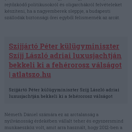
rejtőzködő politikusokról és oligarchákról felvételeket
készíteni, ha a nagyemberek sleppje, a budapesti
szállodák biztonsági őrei egyből felismernék az arcát.
Szijjártó Péter külügyminiszter
Szíjj László adriai luxusjachtján
bekkeli ki a fehérorosz válságot
| atlatszo.hu
Szijjártó Péter külügyminiszter Szíjj László adriai
luxusjachtján bekkeli ki a fehérorosz válságot
Németh Dániel számára ez az arctalanság a
nyilvánosság érdekében vállalt teher és egyszersmind
munkaeszköz volt, amit arra használt, hogy 2012-ben a