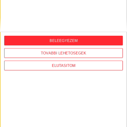
2025. január 27.
Ezekre kértünk volna támogatást a
felfüggesztett Szabad Média
programban
2025. január 15.
BELEEGYEZEM
Megújult a MagyarLeaks és a TudoLeaks
- szivárogtass nekünk biztonságosan
TOVÁBBI LEHETŐSÉGEK
infókat
ELUTASÍTOM
2025. január 7.
Segíts nekünk megtervezni az évet,
töltsd ki ezt a rövid és anonim kérdőívet!
IRATKOZZ FEL HÍRLEVELÜNKRE!