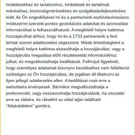
hirdetésekhez és tartalomhoz, hirdetések és tartalmak
méréséhez, közönségmérésekhez és szolgáltatásfejlesztéshez
küld.
Az Ön engedélyével mi és a partnereink eszközleolvasásos
Orbán Viktor, a
módszerrel szerzett pontos geolokációs adatokat és azonosítási
magánrepülőgép, a luxusjacht,
információkat is felhasználhatunk. A megfelelő helyre kattintva
hozzájárulhat ahhoz, hogy mi és a 1733 partnereink a fent
és a Mészáros-klán – tudjuk,
leírtak szerint adatkezelést végezzünk. Másik lehetőségként a
hol nyaraltak idén nyáron |
megfelelő helyre kattintva elutasíthatja a hozzájárulást, vagy a
hozzájárulás megadása előtt részletesebb információkhoz
atlatszo.hu
juthat, és megváltoztathatja beállításait.
Felhívjuk figyelmét,
hogy személyes adatainak bizonyos kezeléséhez nem feltétlenül
Idén nyáron sokáig követtük két exkluzív jármű,
szükséges az Ön hozzájárulása, de jogában áll tiltakozni az
egy magánrepülőgép és egy luxusjacht útját szerte
ilyen jellegű adatkezelés ellen. A beállításai csak erre a
Európában, és közben a magyar kormányzat és
weboldalra érvényesek. Bármikor megváltoztathatja a
preferenciáit, vagy visszavonhatja hozzájárulását, ha visszatér
holdudvara különböző szereplőire bukkantunk.
erre az oldalra, és rákattint az oldal alján található
Lefotóztuk, ahogy Orbán Viktor miniszterelnök az
"Adatvédelem" gombra.
osztrák lajstromszámú magánrepülőgéppel
érkezett haza Budapestre a Videoton bulgáriai
meccse után. Lefotóztuk, hogy ugyanez a gép
később Mészáros Lőrinc lányát, és a ZTE
tulajdonosát hozta Ferihegyre.