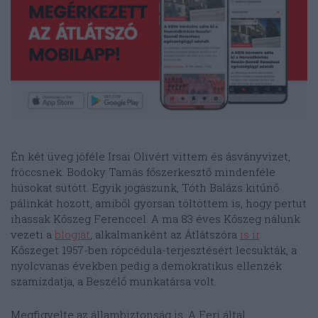
Én két üveg jóféle Irsai Olivért vittem és ásványvizet,
fröccsnek. Bodoky Tamás főszerkesztő mindenféle
húsokat sütött. Egyik jogászunk, Tóth Balázs kitűnő
pálinkát hozott, amiből gyorsan töltöttem is, hogy pertut
ihassak Kőszeg Ferenccel. A ma 83 éves Kőszeg nálunk
vezeti a
blogját
, alkalmanként az Átlátszóra
is ír
.
Kőszeget 1957-ben röpcédula-terjesztésért lecsukták, a
nyolcvanas években pedig a demokratikus ellenzék
szamizdatja, a Beszélő munkatársa volt.
Megfigyelte az állambiztonság is. A Feri által