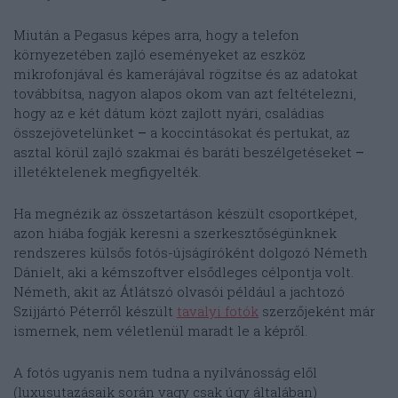
Miután a Pegasus képes arra, hogy a telefon
környezetében zajló eseményeket az eszköz
mikrofonjával és kamerájával rögzítse és az adatokat
továbbítsa, nagyon alapos okom van azt feltételezni,
hogy az e két dátum közt zajlott nyári, családias
összejövetelünket
–
a koccintásokat és pertukat, az
asztal körül zajló szakmai és baráti beszélgetéseket
–
illetéktelenek megfigyelték.
Ha megnézik az összetartáson készült csoportképet,
azon hiába fogják keresni a szerkesztőségünknek
rendszeres külsős fotós-újságíróként dolgozó Németh
Dánielt, aki a kémszoftver elsődleges célpontja volt.
Németh, akit az Átlátszó olvasói például a jachtozó
Szijjártó Péterről készült
tavalyi fotók
szerzőjeként már
ismernek, nem véletlenül maradt le a képről.
A fotós ugyanis nem tudna a nyilvánosság elől
(luxusutazásaik során vagy csak úgy általában)