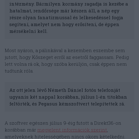
intézmény. Bármilyen kormány ragadja is kezébe a
hatalmat, rendőrsége már készen áll, a nép egy
része olyan fanatizmussal és lelkesedéssel fogja
segíteni, amelyet nem hogy erősíteni, de éppen
mérsékelni kell.
Most nyáron, a pálinkával a kezemben eszembe sem
jutott, hogy Kőszeget erről az esetről faggassam. Pedig
lett volna rá ok, hogy szóba kerüljön, csak éppen nem
tudtunk róla.
Az ott jelen lévő Németh Dániel fotós telefonját
ugyanis két nappal korábban, július 1-én titokban
feltörték, és Pegasus kémszoftvert telepítettek rá.
A szoftver egészen július 9-éig futott a Direkt36-on
korábban már
megjelent információk szerint
,
amelyeknek hitelességében nincs okom kételkedni.