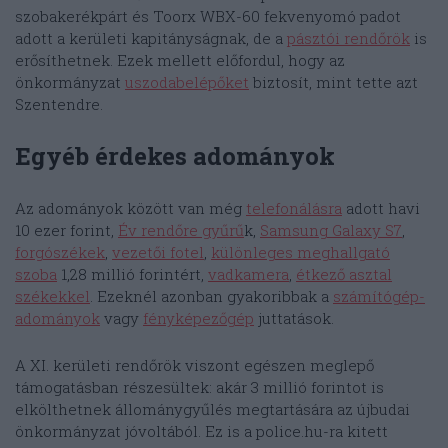
szobakerékpárt és Toorx WBX-60 fekvenyomó padot
adott a kerületi kapitányságnak, de a
pásztói rendőrök
is
erősíthetnek. Ezek mellett előfordul, hogy az
önkormányzat
uszodabelépőket
biztosít, mint tette azt
Szentendre.
Egyéb érdekes adományok
Az adományok között van még
telefonálásra
adott havi
10 ezer forint,
Év rendőre gyűrű
k,
Samsung Galaxy S7
,
forgószékek
,
vezetői fotel
,
különleges meghallgató
szoba
1,28 millió forintért,
vadkamera
,
étkező asztal
székekkel
. Ezeknél azonban gyakoribbak a
számítógép-
adományok
vagy
fényképezőgép
juttatások.
A XI. kerületi rendőrök viszont egészen meglepő
támogatásban részesültek: akár 3 millió forintot is
elkölthetnek állománygyűlés megtartására az újbudai
önkormányzat jóvoltából. Ez is a police.hu-ra kitett