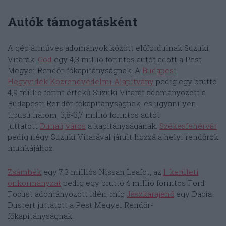
Autók támogatásként
A gépjárműves adományok között előfordulnak Suzuki
Vitarák.
Göd
egy 4,3 millió forintos autót adott a Pest
Megyei Rendőr-főkapitányságnak. A
Budapest
Hegyvidék Közrendvédelmi Alapítvány
pedig egy bruttó
4,9 millió forint értékű Suzuki Vitarát adományozott a
Budapesti Rendőr-főkapitányságnak, és ugyanilyen
típusú három, 3,8-3,7 millió forintos autót
juttatott
Dunaújváros
a kapitányságának.
Székesfehérvár
pedig négy Suzuki Vitarával járult hozzá a helyi rendőrök
munkájához.
Zsámbék
egy 7,3 milliós Nissan Leafot, az
I. kerületi
önkormányzat
pedig egy bruttó 4 millió forintos Ford
Focust adományozott idén, míg
Jászkarajenő
egy Dacia
Dustert juttatott a Pest Megyei Rendőr-
főkapitányságnak.