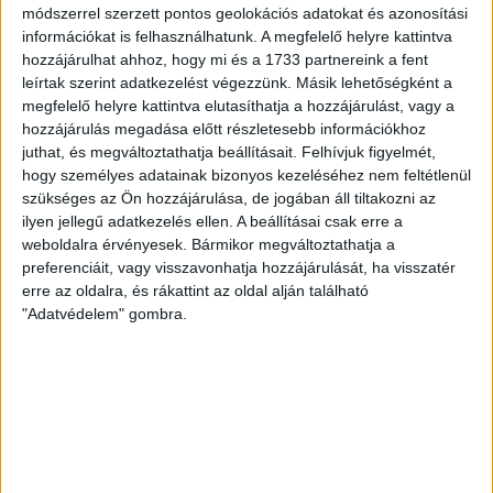
Bizottság több millió forintért tartott
gálavacsorát az
módszerrel szerzett pontos geolokációs adatokat és azonosítási
Iparművészeti Múzeumban
2012-ben, amelyen csak a
információkat is felhasználhatunk. A megfelelő helyre kattintva
menü 2 millió forintot tett ki. Erre is telne a XI. kerületi
hozzájárulhat ahhoz, hogy mi és a 1733 partnereink a fent
rendőröknek az önkormányzati adományból.
leírtak szerint adatkezelést végezzünk. Másik lehetőségként a
megfelelő helyre kattintva elutasíthatja a hozzájárulást, vagy a
hozzájárulás megadása előtt részletesebb információkhoz
Idén egyébként három alkalommal, március 1-jén, május
juthat, és megváltoztathatja beállításait.
Felhívjuk figyelmét,
2-án és május 15-én tartottak állománygyűlést a XI.
hogy személyes adatainak bizonyos kezeléséhez nem feltétlenül
kerületi kapitányságon a szolgálatban lévő emberek
szükséges az Ön hozzájárulása, de jogában áll tiltakozni az
részvételével – derült ki az Átlátszó megkeresésére
ilyen jellegű adatkezelés ellen. A beállításai csak erre a
küldött rendőrségi válaszból. Ezek egy forintba sem
weboldalra érvényesek. Bármikor megváltoztathatja a
kerültek.
preferenciáit, vagy visszavonhatja hozzájárulását, ha visszatér
erre az oldalra, és rákattint az oldal alján található
Egy volt rendőri vezető – neve elhallgatását kérve –
"Adatvédelem" gombra.
elmondta, furcsállja ugyan az adományt és az összegét
is, de semmi baja azzal, ha akár ilyen módon akarja
elismerni az önkormányzat a rendőrök munkáját, és
lehetővé tesz egy nívósabb fogadást vagy eszem-
iszomot.
„Akkor viszont semmi értelme állománygyűlésnek