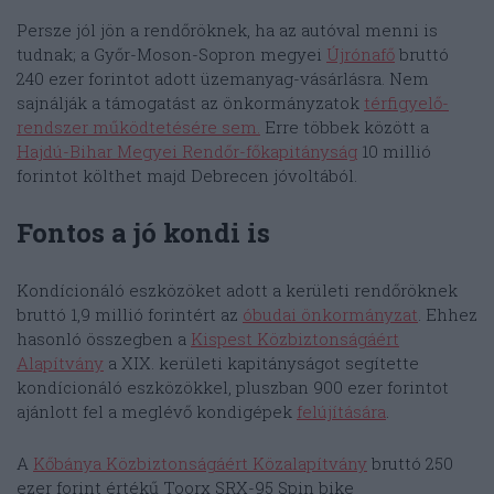
Persze jól jön a rendőröknek, ha az autóval menni is
tudnak; a Győr-Moson-Sopron megyei
Újrónafő
bruttó
240 ezer forintot adott üzemanyag-vásárlásra. Nem
sajnálják a támogatást az önkormányzatok
térfigyelő-
rendszer működtetésére sem.
Erre többek között a
Hajdú-Bihar Megyei Rendőr-főkapitányság
10 millió
forintot költhet majd Debrecen jóvoltából.
Fontos a jó kondi is
Kondícionáló eszközöket adott a kerületi rendőröknek
bruttó 1,9 millió forintért az
óbudai önkormányzat
. Ehhez
hasonló összegben a
Kispest Közbiztonságáért
Alapítvány
a XIX. kerületi kapitányságot segítette
kondícionáló eszközökkel, pluszban 900 ezer forintot
ajánlott fel a meglévő kondigépek
felújítására
.
A
Kőbánya Közbiztonságáért Közalapítvány
bruttó 250
ezer forint értékű Toorx SRX-95 Spin bike