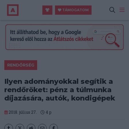
TÁMOGATOM
RENDŐRSÉG
Ilyen adományokkal segítik a
rendőröket: pénz a túlmunka
díjazására, autók, kondigépek
2018. július 27.
4
p