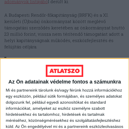
adományok listájábó
l derült ki.
A Budapesti Rendőr-főkapitányság (BRFK) és a XI.
kerületi (Újbuda) önkormányzat között meglévő
támogatási szerződés keretében az önkormányzat bruttó
23 millió forint, vissza nem térítendő támogatást adott a
helyi kapitányságnak működés, eszközfejlesztés és
felújítás céljára.
Az utóbbi két dologra legfeljebb 18 milliót
adhatnak ki az újbudai rendőrök. Emellett
a támogatás összegéből „legfeljebb bruttó
(járulékokkal együtt) 3 millió forint
Az Ön adatainak védelme fontos a számunkra
kihelyezett állománygyűlés
Mi és partnereink tárolunk és/vagy férünk hozzá információkhoz
reprezentációs kiadásaira fordítható”.
egy eszközön, például sütik formájában, és személyes adatokat
dolgozunk fel, például egyedi azonosítókat és standard
információkat, amelyeket az eszköz személyre szabott
Ebből pedig nem csak egy szendvicsparti futja, akár egy
hirdetésekhez és tartalomhoz, hirdetések és tartalmak
exkluzív helyre is megszervezhetik a munkahelyi
méréséhez, közönségmérésekhez és szolgáltatásfejlesztéshez
rendezvényt. Emlékezetes, a Magyar Paralimpiai
küld.
Az Ön engedélyével mi és a partnereink eszközleolvasásos