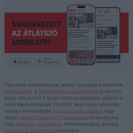
Van olyan önkormányzat, amely támogatja a rendőrök
jutalmazását
. A
ferencvárosi önkormányzat
is nyújtott
ilyen célú, bruttó 3 millió forintos adományt nyújtott a
helyi kapitányságnak. Emellett akad olyan település,
amely a rendőrséggel
közös programra áldoz
, vagy
éppen
baleseti emlékhely kialakítását
finanszírozza,
vagy a
baleset-megelőzési
tevékenységhez, esetleg
oktatáshoz, képzéshez
járul hozzá.