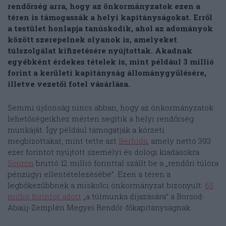
rendőrség arra, hogy az önkormányzatok ezen a
téren is támogassák a helyi kapitányságokat. Erről
a testület honlapja tanúskodik, ahol az adományok
között szerepelnek olyanok is, amelyeket
túlszolgálat kifizetésére nyújtottak. Akadnak
egyébként érdekes tételek is, mint például 3 millió
forint a kerületi kapitányság állománygyűlésére,
illetve vezetői fotel vásárlása.
Semmi újdonság nincs abban, hogy az önkormányzatok
lehetőségeikhez mérten segítik a helyi rendőrség
munkáját. Így például támogatják a körzeti
megbízottakat, mint tette azt
Berhida
, amely nettó 393
ezer forintot nyújtott személyi és dologi kiadásokra.
Sopron
bruttó 12 millió forinttal szállt be a „rendőri túlóra
pénzügyi ellentételezésébe”. Ezen a téren a
legbőkezűbbnek a miskolci önkormányzat bizonyult:
65
millió forintot adott
„a túlmunka díjazására” a Borsod-
Abaúj-Zemplén Megyei Rendőr-főkapitányságnak.