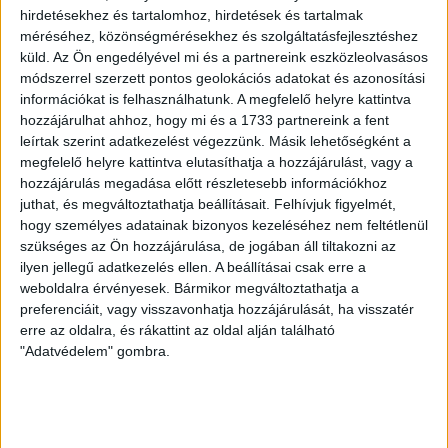
ugyan tulajdona, de két nagyobb részvényes neve is
hirdetésekhez és tartalomhoz, hirdetések és tartalmak
felbukkan Garancsi-érdekeltségű cégekben. Írtunk
méréséhez, közönségmérésekhez és szolgáltatásfejlesztéshez
kérdést az üzletembernek, várjuk a válaszát.
küld.
Az Ön engedélyével mi és a partnereink eszközleolvasásos
módszerrel szerzett pontos geolokációs adatokat és azonosítási
A hivatalos vevő végül mégis a korábban Szemereyvel
információkat is felhasználhatunk. A megfelelő helyre kattintva
is üzletelő Ducsai Ákos cége, az Investender volt tavaly
hozzájárulhat ahhoz, hogy mi és a 1733 partnereink a fent
június közepén. A vételár pedig üzleti titok, de annyi
leírtak szerint adatkezelést végezzünk. Másik lehetőségként a
kiszivárgott, hogy a Mediacity nem bukott, annak idején
megfelelő helyre kattintva elutasíthatja a hozzájárulást, vagy a
ugyanis olcsóbban vette meg a lapot a Sanomától.
hozzájárulás megadása előtt részletesebb információkhoz
juthat, és megváltoztathatja beállításait.
Felhívjuk figyelmét,
Ducsai már egészen közel van a tűzhöz. Az ő rokona a
hogy személyes adatainak bizonyos kezeléséhez nem feltétlenül
szükséges az Ön hozzájárulása, de jogában áll tiltakozni az
korábban Ducsai-Oláh Zsanettként,
jelenleg csak
Oláh
ilyen jellegű adatkezelés ellen. A beállításai csak erre a
Zsanettként szereplő üzletasszony, a
toplistás
weboldalra érvényesek. Bármikor megváltoztathatja a
közpénzégető
Magyar Nemzeti Kereskedőház Zrt.
preferenciáit, vagy visszavonhatja hozzájárulását, ha visszatér
vezérigazgatója. Az Investender technikai köztes
erre az oldalra, és rákattint az oldal alján található
tulajdonosnak bizonyult, promt érkezett utánuk
"Adatvédelem" gombra.
Schmidték érdekeltsége, a K4A.
A korábbi tulajdonos Mediacitynél úgy emlékeznek, a
céget az egyik nagy könyvvizsgáló, az
államnak is