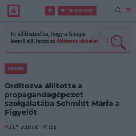
TÁMOGATOM
CIKKEK
Ordítozva állította a
propagandagépezet
szolgálatába Schmidt Mária a
Figyelőt
2017. május 18.
12
p