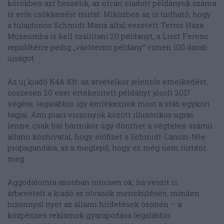
körökben azt beszélik, az utcán eladott példányok száma
is erős csökkenést mutat. Miközben az is tudható, hogy
a tulajdonos Schmidt Mária által vezetett Terror Háza
Múzeumba is kell szállítani 20 példányt, a Liszt Ferenc
repülőtérre pedig „várótermi példány” címen 100 darab
újságot.
Az új kiadó K4A Kft. az átvételkor jelentős emelkedést,
összesen 20 ezer értékesített példányt jósolt 2017
végére, legalábbis így emlékeznek most a stáb egykori
tagjai. Ami piaci viszonyok között illuzórikus ugrás
lenne, csak hát bármikor úgy dönthet a végtelen számú
állami közhivatal, hogy előfizet a Schmidt-Lánczi-féle
propagandára, az a meglepő, hogy ez még nem történt
meg.
Aggodalomra azonban nincsen ok, ha veszít is
árbevételt a kiadó az olvasók menekülésén, minden
bizonnyal nyer az állami hirdetések özönén – a
közpénzes reklámok gyarapodása legalábbis