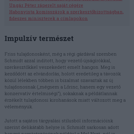
Ungár Péter ráperelt saját cégére
Habonyista komisszárok a szerkesztőbizottságban,
fideszes miniszterek a címlapokon
Impulzív természet
Friss tulajdonosként, még a régi gárdával szemben
Schmidt azzal indított, hogy vezető újságírókkal,
szerkesztőkkel veszekedett emelt hangon. Meg is
kezdődött az elvándorlás, holott eredetileg a távozók
közül lélekben többen is bizalmat szavaztak az új
tulajdonosnak („mégsem a Lőrinc, hanem egy vezető
konzervatív értelmiségi”), sokaknak a példátlannak
érzékelt tulajdonosi kirohanások miatt változott meg a
véleményük.
Jutott a sajátos tárgyalási stílusból információink
szerint delikátabb helyre is. Schmidt sarkosan adott
hangot nemtetszésének például a Mol Nyrt.-nél is,