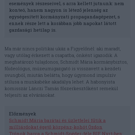
események részeseivel, s arra kellett jutnunk: nem
konteó, hanem nagyon is létező jelenség az
egységesített kormányzati propagandagépezet, s
ennek része lett a korábban jobb napokat látott
gazdasági hetilap is.
Ma már nincs politikai ukáz a Figyelőnél: aki maradt,
vagy utólag érkezett a csapatba, önként igazodik. A
meghatározó tulajdonos, Schmidt Mária kormánybiztos,
főideológus, múzeumigazgató is visszavett a kezdeti
svungból, miután belátta, hogy úgymond impulzív
stílusa a munkabéke akadálya lehet. A habonyista
komisszár Lánczi Tamás főszerkesztőként remekül
teljesíti az elvárásokat.
Előzmények
Schmidt Mária barátai és üzletfelei fűtik a
milliárdokat égető közpénz-kohót Ózdon
Trónok harca a Schmidt-Spéder-féle BIF Nyrt-ben: