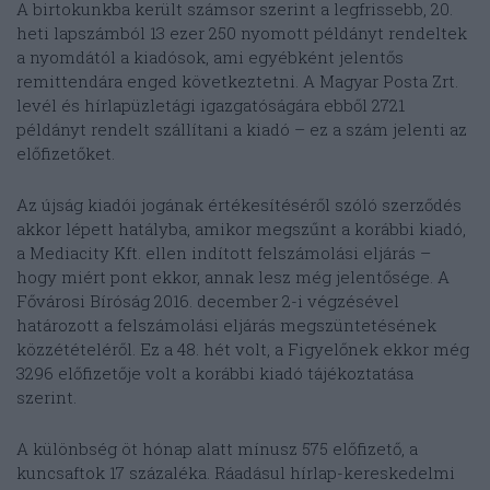
A birtokunkba került számsor szerint a legfrissebb, 20.
heti lapszámból 13 ezer 250 nyomott példányt rendeltek
a nyomdától a kiadósok, ami egyébként jelentős
remittendára enged következtetni. A Magyar Posta Zrt.
levél és hírlapüzletági igazgatóságára ebből 2721
példányt rendelt szállítani a kiadó – ez a szám jelenti az
előfizetőket.
Az újság kiadói jogának értékesítéséről szóló szerződés
akkor lépett hatályba, amikor megszűnt a korábbi kiadó,
a Mediacity Kft. ellen indított felszámolási eljárás –
hogy miért pont ekkor, annak lesz még jelentősége. A
Fővárosi Bíróság 2016. december 2-i végzésével
határozott a felszámolási eljárás megszüntetésének
közzétételéről. Ez a 48. hét volt, a Figyelőnek ekkor még
3296 előfizetője volt a korábbi kiadó tájékoztatása
szerint.
A különbség öt hónap alatt mínusz 575 előfizető, a
kuncsaftok 17 százaléka. Ráadásul hírlap-kereskedelmi