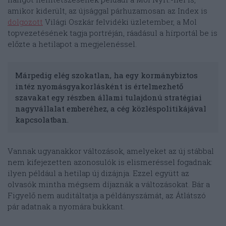
amikor kiderült, az újsággal párhuzamosan az Index is
dolgozott
Világi Oszkár felvidéki üzletember, a Mol
topvezetésének tagja portréján, ráadásul a hírportál be is
előzte a hetilapot a megjelenéssel.
Márpedig elég szokatlan, ha egy kormánybiztos
intéz nyomásgyakorlásként is értelmezhető
szavakat egy részben állami tulajdonú stratégiai
nagyvállalat emberéhez, a cég közléspolitikájával
kapcsolatban.
Vannak ugyanakkor változások, amelyeket az új stábbal
nem kifejezetten azonosulók is elismeréssel fogadnak:
ilyen például a hetilap új dizájnja. Ezzel együtt az
olvasók mintha mégsem díjaznák a változásokat. Bár a
Figyelő nem auditáltatja a példányszámát, az Átlátszó
pár adatnak a nyomára bukkant.