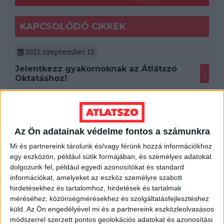
KAPCSOLÓDÓ CIKKEK
2021. szeptember 13.
Jelentkezz gyakornoknak az Átlátszó
Oktatáshoz!
2019. január 30.
Az Átlátszó Oktatás 2018-ban
Az Ön adatainak védelme fontos a számunkra
2018. szeptember 26.
Mi és partnereink tárolunk és/vagy férünk hozzá információkhoz
Olyan jól megy az oktatás és az
egy eszközön, például sütik formájában, és személyes adatokat
egészségügy, hogy bő másfélszeresére
dolgozunk fel, például egyedi azonosítókat és standard
emelték Kásler fizetését
információkat, amelyeket az eszköz személyre szabott
hirdetésekhez és tartalomhoz, hirdetések és tartalmak
2018. augusztus 6.
méréséhez, közönségmérésekhez és szolgáltatásfejlesztéshez
küld.
Az Ön engedélyével mi és a partnereink eszközleolvasásos
Olvasási nehézségekkel küszködik a
módszerrel szerzett pontos geolokációs adatokat és azonosítási
szegedi EHÖK?