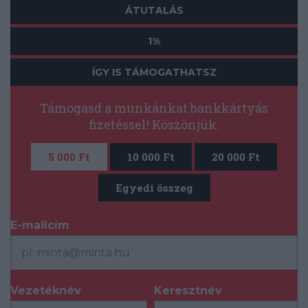
ÁTUTALÁS
1%
ÍGY IS TÁMOGATHATSZ
Támogasd a munkánkat bankkártyás
fizetéssel! Köszönjük.
5 000 Ft
10 000 Ft
20 000 Ft
Egyedi összeg
E-mailcím
*
Vezetéknév
Keresztnév
*
*