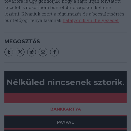
továbbra is úgy gondoljuk, hogy a sajtó útján folytatott
közéleti vitákat nem büntetőbíróságokon kellene
lezárni. Kívánjuk ezért a rágalmazás és a becsületsértés
büntetőjogi tényállásainak
hatályon kívül helyezését
.
MEGOSZTÁS
Nélküled nincsenek sztorik.
BANKKÁRTYA
PAYPAL