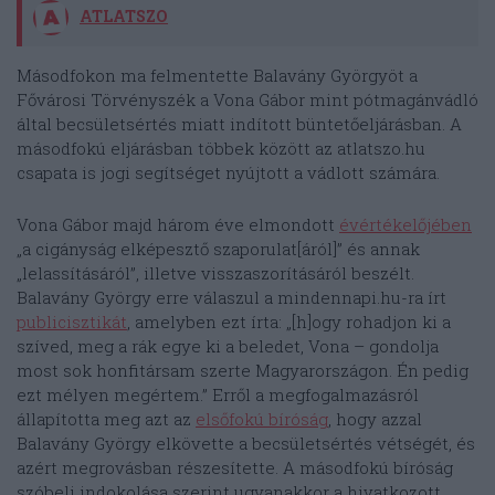
ATLATSZO
Másodfokon ma felmentette Balavány Györgyöt a
Fővárosi Törvényszék a Vona Gábor mint pótmagánvádló
által becsületsértés miatt indított büntetőeljárásban. A
másodfokú eljárásban többek között az atlatszo.hu
csapata is jogi segítséget nyújtott a vádlott számára.
Vona Gábor majd három éve elmondott
évértékelőjében
„a cigányság elképesztő szaporulat[áról]” és annak
„lelassításáról”, illetve visszaszorításáról beszélt.
Balavány György erre válaszul a mindennapi.hu-ra írt
publicisztikát
, amelyben ezt írta: „[h]ogy rohadjon ki a
szíved, meg a rák egye ki a beledet, Vona – gondolja
most sok honfitársam szerte Magyarországon. Én pedig
ezt mélyen megértem.” Erről a megfogalmazásról
állapította meg azt az
elsőfokú bíróság
, hogy azzal
Balavány György elkövette a becsületsértés vétségét, és
azért megrovásban részesítette. A másodfokú bíróság
szóbeli indokolása szerint ugyanakkor a hivatkozott