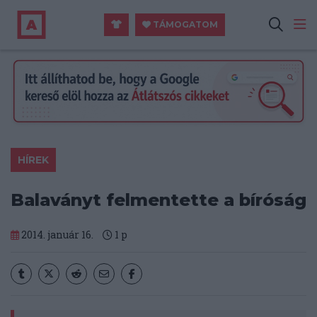
TÁMOGATOM
HÍREK
Balaványt felmentette a bíróság
2014. január 16.
1
p