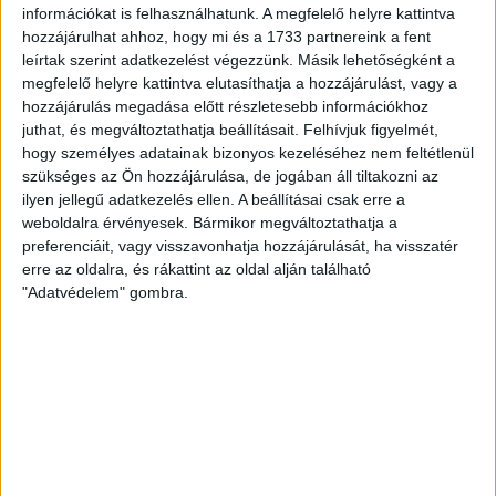
információkat is felhasználhatunk. A megfelelő helyre kattintva
hozzájárulhat ahhoz, hogy mi és a 1733 partnereink a fent
2018. május 25.
leírtak szerint adatkezelést végezzünk. Másik lehetőségként a
megfelelő helyre kattintva elutasíthatja a hozzájárulást, vagy a
A Fidesz szabolcsi jelöltjének több ezer
plusz szavazatot hoztak a
hozzájárulás megadása előtt részletesebb információkhoz
fantomszavazók a választásokon | Heti
juthat, és megváltoztathatja beállításait.
Felhívjuk figyelmét,
Mutyimondó
hogy személyes adatainak bizonyos kezeléséhez nem feltétlenül
szükséges az Ön hozzájárulása, de jogában áll tiltakozni az
2018. május 18.
ilyen jellegű adatkezelés ellen. A beállításai csak erre a
weboldalra érvényesek. Bármikor megváltoztathatja a
A CÖF a “közgondolkodás javítására”
preferenciáit, vagy visszavonhatja hozzájárulását, ha visszatér
kapott az MVM-től 508 milliót | Heti
erre az oldalra, és rákattint az oldal alján található
Mutyimondó
"Adatvédelem" gombra.
2018. május 11.
A Hortobágyon pusztulnak a vadlovak, a
Széchényi Könyvtárban száll az
azbesztpor | Heti Mutyimondó
2018. május 5.
63 millióért vettek Pallas Athéné szobrot