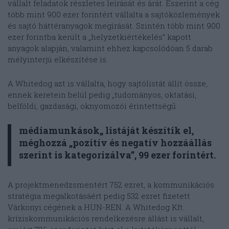
vállalt feladatok részletes leírását és árát. Eszerint a cég
több mint 900 ezer forintért vállalta a sajtóközlemények
és sajtó háttéranyagok megírását. Szintén több mint 900
ezer forintba került a „helyzetkiértékelés” kapott
anyagok alapján, valamint ehhez kapcsolódóan 5 darab
mélyinterjú elkészítése is.
A Whitedog azt is vállalta, hogy sajtólistát állít össze,
ennek keretein belül pedig „tudományos, oktatási,
belföldi, gazdasági, oknyomozói érintettségű
médiamunkások„ listáját készítik el,
méghozzá „pozitív és negatív hozzáállás
szerint is kategorizálva”, 99 ezer forintért.
A projektmenedzsmentért 752 ezret, a kommunikációs
stratégia megalkotásáért pedig 532 ezret fizetett
Várkonyi cégének a HUN-REN. A Whitedog Kft.
kríziskommunikációs rendelkezésre állást is vállalt,