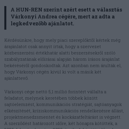
A HUN-REN szerint azért esett a választás
Várkonyi Andrea cégére, mert az adta a
legkedvezőbb ajánlatot.
Kérdésünkre, hogy mely piaci szereplőktől kértek még
árajánlatot csak annyit írtak, hogy a szervezet
közbeszerzési értékhatár alatti beszerzésekről szóló
szabályzatának előírásai alapján három írásos árajánlat
bekéréséről gondoskodtak. Azt azonban nem árulták el,
hogy Várkonyi cégén kívül ki volt a másik két
ajánlattevő.
Várkonyi cége nettó 5,1 millió forintért vállalta a
feladatot, melynek keretében többek között
sajtóelemzést, kommunikációs stratégiát, sajtóanyagok
elkészítését, kríziskommunikációs rendelkezésre állást,
projektmenedzsmentet és kockázatfeltárást is végzett.
A szerződést határozott időre, két hónapra kötötték, a