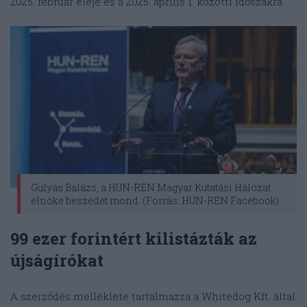
2025. február eleje és a 2025. április 1. közötti időszakra.
Gulyás Balázs, a HUN-REN Magyar Kutatási Hálózat
elnöke beszédet mond. (Forrás: HUN-REN Facebook)
99 ezer forintért kilistázták az
újságírókat
A szerződés melléklete tartalmazza a Whitedog Kft. által