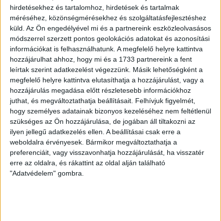
hirdetésekhez és tartalomhoz, hirdetések és tartalmak
méréséhez, közönségmérésekhez és szolgáltatásfejlesztéshez
küld.
Az Ön engedélyével mi és a partnereink eszközleolvasásos
módszerrel szerzett pontos geolokációs adatokat és azonosítási
információkat is felhasználhatunk. A megfelelő helyre kattintva
hozzájárulhat ahhoz, hogy mi és a 1733 partnereink a fent
leírtak szerint adatkezelést végezzünk. Másik lehetőségként a
megfelelő helyre kattintva elutasíthatja a hozzájárulást, vagy a
hozzájárulás megadása előtt részletesebb információkhoz
juthat, és megváltoztathatja beállításait.
Felhívjuk figyelmét,
hogy személyes adatainak bizonyos kezeléséhez nem feltétlenül
szükséges az Ön hozzájárulása, de jogában áll tiltakozni az
ilyen jellegű adatkezelés ellen. A beállításai csak erre a
weboldalra érvényesek. Bármikor megváltoztathatja a
preferenciáit, vagy visszavonhatja hozzájárulását, ha visszatér
erre az oldalra, és rákattint az oldal alján található
"Adatvédelem" gombra.