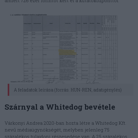
amiért 726 ezer forintot kért el a kutatóközponttól.
A feladatok leírása (forrás: HUN-REN, adatigénylés)
Szárnyal a Whitedog bevétele
Várkonyi Andrea 2020-ban hozta létre a Whitedog Kft.
nevű médiaügynökségét, melyben jelenleg 75
százalékos tulajdoni részesedése van. A 25 százalékos