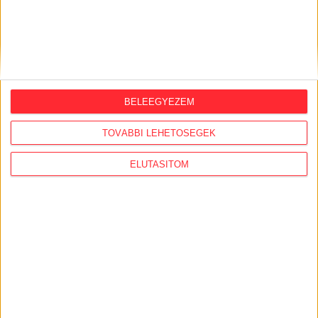
BELEEGYEZEM
TOVÁBBI LEHETŐSÉGEK
ELUTASÍTOM
LEGFRISSEBB
2026. augusztus 7.