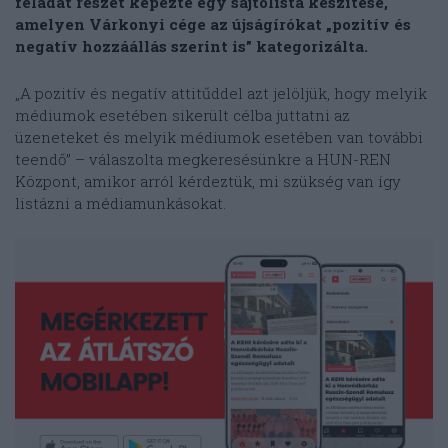
feladat részét képezte egy sajtólista készítése,
amelyen Várkonyi cége az újságírókat „pozitív és
negatív hozzáállás szerint is” kategorizálta.
„A pozitív és negatív attitűddel azt jelöljük, hogy melyik
médiumok esetében sikerült célba juttatni az
üzeneteket és melyik médiumok esetében van további
teendő” – válaszolta megkeresésünkre a HUN-REN
Központ, amikor arról kérdeztük, mi szükség van így
listázni a médiamunkásokat.