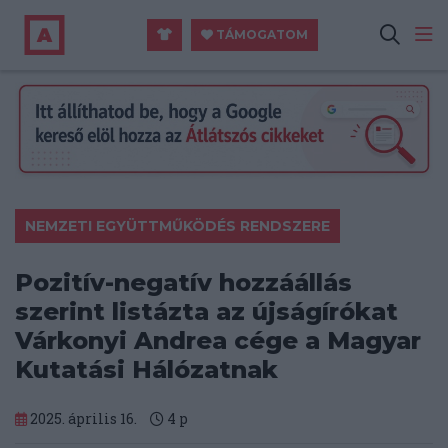
TÁMOGATOM
NEMZETI EGYÜTTMŰKÖDÉS RENDSZERE
Pozitív-negatív hozzáállás
szerint listázta az újságírókat
Várkonyi Andrea cége a Magyar
Kutatási Hálózatnak
2025. április 16.
4
p