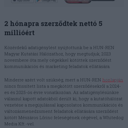
2 hónapra szerződtek nettó 5
millióért
Közérdekű adatigénylést nyújtottunk be a HUN-REN
Magyar Kutatási Hálózathoz, hogy megtudjuk, 2023
novembere óta mely cégekkel kötöttek szerződést
kommunikációs és marketing feladatok ellátására.
Minderre azért volt szükség, mert a HUN-REN
honlapján
nincs frissített lista a megkötött szerződésekről a 2024-
es és 2025-ös évre vonatkozóan. Az adatigénylésünkre
válaszul kapott adatokból derült ki, hogy a kutatóhálózat
vezetése a megújulással kapcsolatos kommunikációs és
változásmenedzsment feladatok ellátására szerződést
kötött Mészáros Lőrinc feleségének cégével, a Whitedog
Media Kft.-vel.