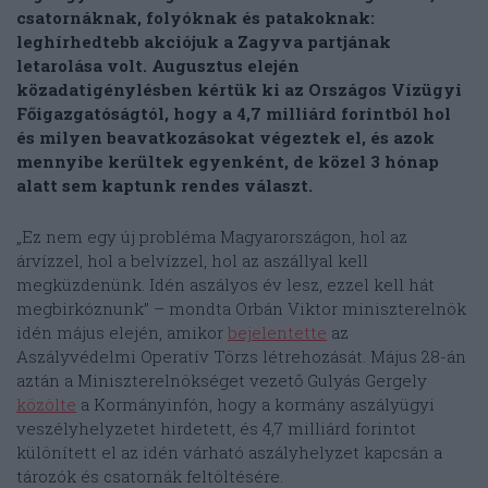
csatornáknak, folyóknak és patakoknak:
leghírhedtebb akciójuk a Zagyva partjának
letarolása volt. Augusztus elején
közadatigénylésben kértük ki az Országos Vízügyi
Főigazgatóságtól, hogy a 4,7 milliárd forintból hol
és milyen beavatkozásokat végeztek el, és azok
mennyibe kerültek egyenként, de közel 3 hónap
alatt sem kaptunk rendes választ.
„Ez nem egy új probléma Magyarországon, hol az
árvízzel, hol a belvízzel, hol az aszállyal kell
megküzdenünk. Idén aszályos év lesz, ezzel kell hát
megbirkóznunk” – mondta Orbán Viktor miniszterelnök
idén május elején, amikor
bejelentette
az
Aszályvédelmi Operatív Törzs létrehozását. Május 28-án
aztán a Miniszterelnökséget vezető Gulyás Gergely
közölte
a Kormányinfón, hogy a kormány aszályügyi
veszélyhelyzetet hirdetett, és 4,7 milliárd forintot
különített el az idén várható aszályhelyzet kapcsán a
tározók és csatornák feltöltésére.