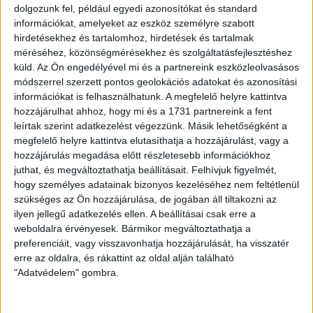
szíveskedjenek kiadni a kért adatokat. Erre ismét jött
dolgozunk fel, például egyedi azonosítókat és standard
egy automata üzenet az egyik munkatársuk
információkat, amelyeket az eszköz személyre szabott
hirdetésekhez és tartalomhoz, hirdetések és tartalmak
szabadságáról, aztán néma csend.
méréséhez, közönségmérésekhez és szolgáltatásfejlesztéshez
küld.
Az Ön engedélyével mi és a partnereink eszközleolvasásos
Már épp készültünk bepanaszolni őket a Nemzeti
módszerrel szerzett pontos geolokációs adatokat és azonosítási
Adatvédelmi és Információszabadság Hatóságnál
információkat is felhasználhatunk. A megfelelő helyre kattintva
(NAIH), amikor váratlanul, október 21-én
írtak egy
hozzájárulhat ahhoz, hogy mi és a 1731 partnereink a fent
érdemi válaszlevelet
. Közel 3 hónappal az
leírtak szerint adatkezelést végezzünk. Másik lehetőségként a
adatigénylésünk benyújtása után jutottak el idáig, de az
megfelelő helyre kattintva elutasíthatja a hozzájárulást, vagy a
általunk kért adatokat most sem adták ki. Mi ugyanis
hozzájárulás megadása előtt részletesebb információkhoz
konkrét helyszíneket és az ott végzett/tervezett
juthat, és megváltoztathatja beállításait.
Felhívjuk figyelmét,
„beavatkozások” megnevezését és költségét kértük, az
hogy személyes adatainak bizonyos kezeléséhez nem feltétlenül
OVF azonban csak általános információkat közölt.
szükséges az Ön hozzájárulása, de jogában áll tiltakozni az
ilyen jellegű adatkezelés ellen. A beállításai csak erre a
Azt írták, hogy
„Az aszályvédelmi akcióterv keretében
weboldalra érvényesek. Bármikor megváltoztathatja a
országosan, a vízpótlás bővítéséhez
22 helyszínen végzett
preferenciáit, vagy visszavonhatja hozzájárulását, ha visszatér
gépészeti beavatkozást
a vízügyi ágazat. A vízpótlás
erre az oldalra, és rákattint az oldal alján található
"Adatvédelem" gombra.
bővítéséhez
188 helyszínen volt szükség vízépítési jellegű
beavatkozásokra
, illetve 58 holtág vonatkozásában történt
feltöltés a maximális tározókapacitás szintjéig. A leírtakon