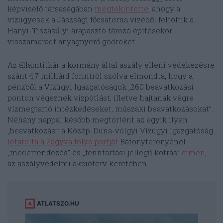
képviselő társaságában
megtekintette
, ahogy a
vízügyesek a Jászsági főcsatorna vizéből feltöltik a
Hanyi-Tiszasűlyi árapasztó tározó építésekor
visszamaradt anyagnyerő gödröket.
Az államtitkár a kormány által aszály elleni védekezésre
szánt 4,7 milliárd forintról szólva elmondta, hogy a
pénzből a Vízügyi Igazgatóságok „260 beavatkozási
ponton végeznek vízpótlást, illetve hajtanak végre
vízmegtartó intézkedéseket, műszaki beavatkozásokat”.
Néhány nappal később megtörtént az egyik ilyen
„beavatkozás”: a Közép-Duna-völgyi Vízügyi Igazgatóság
letarolta a Zagyva folyó partját
Bátonyterenyénél
„mederrendezés” és „fenntartási jellegű kotrás”
címén
,
az aszályvédelmi akcióterv keretében.