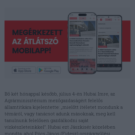
Bő két hónappal később, július 4-én Hubai Imre, az
Agrárminisztérium mezőgazdaságért felelős
államtitkára kijelentette: „mielőtt ítéletet mondunk a
témáról, vagy tanácsot adunk másoknak, meg kell
tanulnunk felelősen gazdálkodni saját
vízkészleteinkkel”. Hubai ezt Jászkisér közelében
mondta, ahol Pócs János (Fidesz) országgyűlési