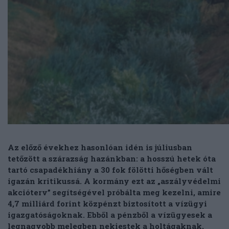
Az előző évekhez hasonlóan idén is júliusban
tetőzött a szárazság hazánkban: a hosszú hetek óta
tartó csapadékhiány a 30 fok fölötti hőségben vált
igazán kritikussá. A kormány ezt az „aszályvédelmi
akcióterv” segítségével próbálta meg kezelni, amire
4,7 milliárd forint közpénzt biztosított a vízügyi
igazgatóságoknak. Ebből a pénzből a vízügyesek a
legnagyobb melegben nekiestek a holtágaknak,