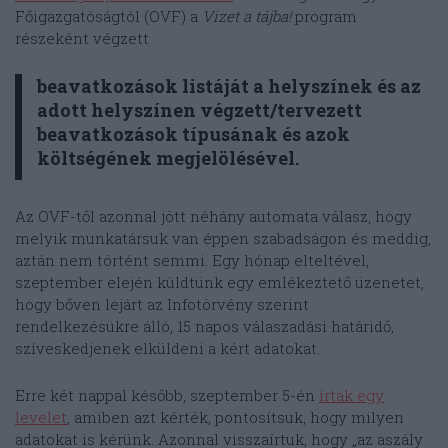
Főigazgatóságtól (OVF) a
Vizet a tájba!
program
részeként végzett
beavatkozások listáját a helyszínek és az
adott helyszínen végzett/tervezett
beavatkozások típusának és azok
költségének megjelölésével.
Az OVF-től azonnal jött néhány automata válasz, hogy
melyik munkatársuk van éppen szabadságon és meddig,
aztán nem történt semmi. Egy hónap elteltével,
szeptember elején küldtünk egy emlékeztető üzenetet,
hogy bőven lejárt az Infotörvény szerint
rendelkezésükre álló, 15 napos válaszadási határidő,
szíveskedjenek elküldeni a kért adatokat.
Erre két nappal később, szeptember 5-én
írtak egy
levelet
, amiben azt kérték, pontosítsuk, hogy milyen
adatokat is kérünk. Azonnal visszaírtuk, hogy „az aszály