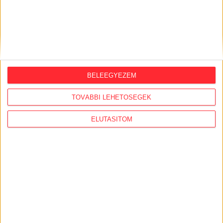
2026. augusztus 4.
Strómanok és keresztapák a végeken –
Elcsalt vidékfejlesztési pénzek
nyomában
2026. augusztus 3.
BELEEGYEZEM
Észak-olasz villára cserélte budapesti
lakcímét Habony Árpád, egy helyi
TOVÁBBI LEHETŐSÉGEK
ingatlanos-dinasztiához vezetnek a
szálak
ELUTASÍTOM
2026. augusztus 3.
Feleslegessé váltak a külföldi orbánisták,
vezetőik Amerikában házalnak a
hálózattal
2026. augusztus 3.
Megérkezett az Átlátszó
mobilalkalmazása iOS-re és Androidra!