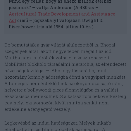
Mind egy céllal: hogy az éhező milliók ételhez
jussanak.” – vallja Anderson. (A 480-as –
Agricultural Trade Development and Assistance
Act
című – jogszabályt valójában Dwight D.
Eisenhower írta alá 1954. július 10-én.)
De bemutatják a gyár világát alulnézetből is. Bhopal
szegények által lakott negyedében megállt az idő.
Mintha nem is törölték volna el a kasztrendszert.
Mobilitást blokkoló társadalmi hierarchia, az elrendezett
házasságok világa ez. Ahol egy táskarádió, mint
hozomány komoly adósságba dönti a vegyipari munkást.
A tömegek nem érdeklődnek az oknyomozó sajtó iránt,
helyette a bollywoodi giccs álomvilágába és a vallási
eksztázisba menekülnek. S a katasztrófa bekövetkeztéig
egy helyi oknyomozón kívül mintha senkit nem
érdekelne a fenyegető veszély.
Legkevésbé az indiai hatóságokat. Melyek inkább
elhallgattatni, csitítani próbálják az újságírót. A