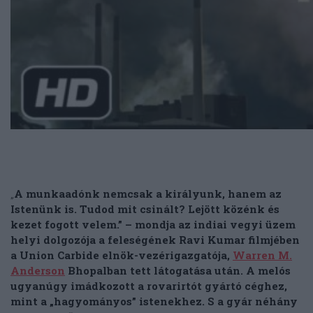
„
A munkaadónk nemcsak a királyunk, hanem az
Istenünk is. Tudod mit csinált? Lejött közénk és
kezet fogott velem.”
– mondja az indiai vegyi üzem
helyi dolgozója a feleségének Ravi Kumar filmjében
a Union Carbide elnök-vezérigazgatója,
Warren M.
Anderson
Bhopalban tett látogatása után. A melós
ugyanúgy imádkozott a rovarirtót gyártó céghez,
mint a „hagyományos” istenekhez. S a gyár néhány