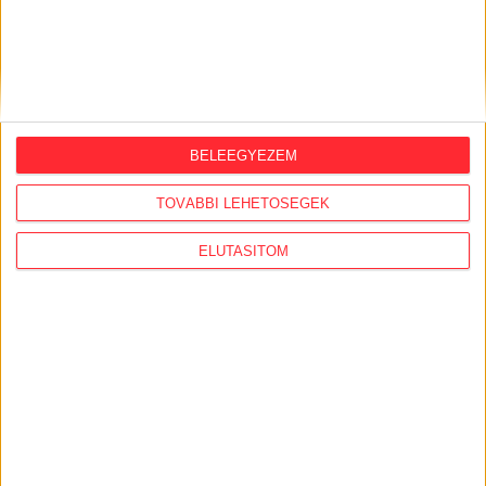
Milyen lenne a világ, ha nem lett volna
rendszerváltás?
2022. november 17.
Az intézetis lányokból gyakran kurvát
csinálnak az emberkereskedők
BELEEGYEZEM
2022. október 28.
TOVÁBBI LEHETŐSÉGEK
Göncz Árpádot ábrázolja főgonosznak a
taxisblokádról szóló kurzusfilm
ELUTASÍTOM
2021. október 25.
Hont András: Túl az elkúráson – 2006
ősze és a köztársaság halála
2021. január 30.
Megindítóan személyes, mégis
távolságtartó dráma az otthonszülésről
és a gyászról