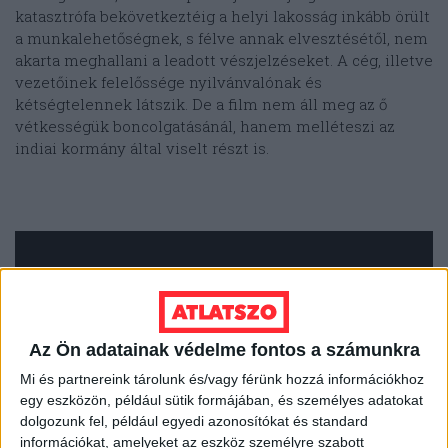
katasztrófa bekövetkeztéig a helyi lakosság inkább örült
a munkalehetőségnek, s félve annak elvesztésétől, nem
akarta meghallani a leadott vészjelzéseket. A cég, illetve
vezetőinek felelőssége nyilvánvalónak és
kétségtelennek látszik. De a film nem áll meg az ő
vétkességük boncolgatásánál, hanem melléteszi az
indiai kormány által viselt részt is.
Az Ön adatainak védelme fontos a számunkra
Mi és partnereink tárolunk és/vagy férünk hozzá információkhoz
egy eszközön, például sütik formájában, és személyes adatokat
dolgozunk fel, például egyedi azonosítókat és standard
információkat, amelyeket az eszköz személyre szabott