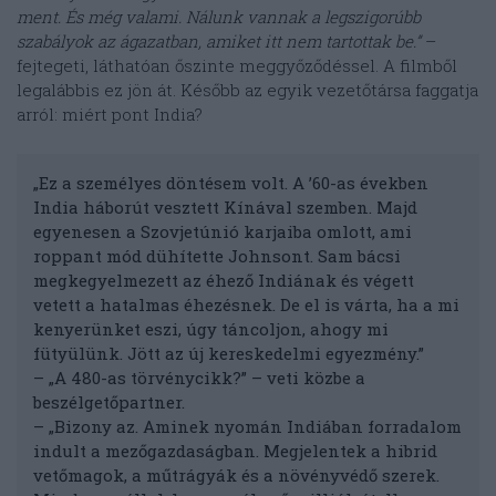
ment. És még valami. Nálunk vannak a legszigorúbb
szabályok az ágazatban, amiket itt nem tartottak be.”
–
fejtegeti, láthatóan őszinte meggyőződéssel. A filmből
legalábbis ez jön át. Később az egyik vezetőtársa faggatja
arról: miért pont India?
„Ez a személyes döntésem volt. A ’60-as években
India háborút vesztett Kínával szemben. Majd
egyenesen a Szovjetúnió karjaiba omlott, ami
roppant mód dühítette Johnsont. Sam bácsi
megkegyelmezett az éhező Indiának és végett
vetett a hatalmas éhezésnek. De el is várta, ha a mi
kenyerünket eszi, úgy táncoljon, ahogy mi
fütyülünk. Jött az új kereskedelmi egyezmény.”
– „A 480-as törvénycikk?” – veti közbe a
beszélgetőpartner.
– „Bizony az. Aminek nyomán Indiában forradalom
indult a mezőgazdaságban. Megjelentek a hibrid
vetőmagok, a műtrágyák és a növényvédő szerek.