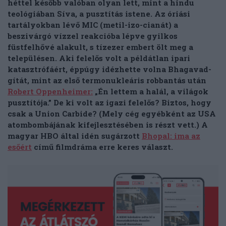
héttel később valóban olyan lett, mint a hindu
teológiában Síva, a pusztítás istene. Az óriási
tartályokban lévő MIC (metil-izo-cianát) a
beszivárgó vízzel reakcióba lépve gyilkos
füstfelhővé alakult, s tízezer embert ölt meg a
településen. Aki felelős volt a példátlan ipari
katasztrófáért, éppúgy idézhette volna Bhagavad-
gítát, mint az első termonukleáris robbantás után
Robert Oppenheimer:
„Én lettem a halál, a világok
pusztítója.” De ki volt az igazi felelős? Biztos, hogy
csak a Union Carbide? (Mely cég egyébként az USA
atombombájának kifejlesztésében is részt vett.) A
magyar HBO által idén sugárzott
Bhopal: ima az
esőért
című filmdráma erre keres választ.