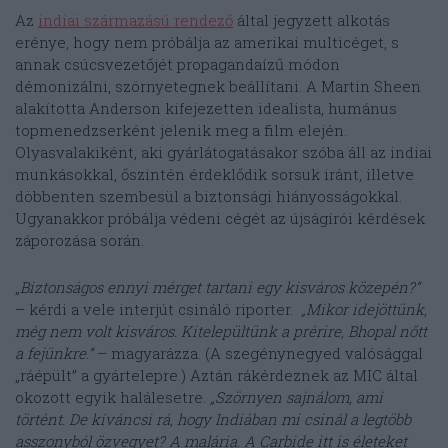
Az
indiai származású rendező
által jegyzett alkotás
erénye, hogy nem próbálja az amerikai multicéget, s
annak csúcsvezetőjét propagandaízű módon
démonizálni, szörnyetegnek beállítani. A Martin Sheen
alakította Anderson kifejezetten idealista, humánus
topmenedzserként jelenik meg a film elején.
Olyasvalakiként, aki gyárlátogatásakor szóba áll az indiai
munkásokkal, őszintén érdeklődik sorsuk iránt, illetve
döbbenten szembesül a biztonsági hiányosságokkal.
Ugyanakkor próbálja védeni cégét az újságírói kérdések
záporozása során.
„
Biztonságos ennyi mérget tartani egy kisváros közepén?”
– kérdi a vele interjút csináló riporter.
„Mikor idejöttünk,
még nem volt kisváros. Kitelepültünk a prérire, Bhopal nőtt
a fejünkre.”
– magyarázza. (A szegénynegyed valósággal
„ráépült” a gyártelepre.) Aztán rákérdeznek az MIC által
okozott egyik halálesetre.
„Szörnyen sajnálom, ami
történt. De kíváncsi rá, hogy Indiában mi csinál a legtöbb
asszonyból özvegyet? A malária. A Carbide itt is életeket