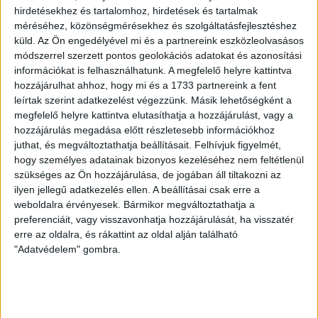
hirdetésekhez és tartalomhoz, hirdetések és tartalmak
méréséhez, közönségmérésekhez és szolgáltatásfejlesztéshez
küld.
Az Ön engedélyével mi és a partnereink eszközleolvasásos
„Hogy mi az igazság Bhopallal kapcsolatban? Az, hogy a
módszerrel szerzett pontos geolokációs adatokat és azonosítási
Carbide-nak és az indiai kormánynak négy évbe került,
információkat is felhasználhatunk. A megfelelő helyre kattintva
míg sikerült megállapodásra jutnia? Hogy a saját
hozzájárulhat ahhoz, hogy mi és a 1733 partnereink a fent
kormányunk hagyta, hogy a Carbide per nélkül megússza?
leírtak szerint adatkezelést végezzünk. Másik lehetőségként a
megfelelő helyre kattintva elutasíthatja a hozzájárulást, vagy a
Hogy többen haltak meg azért, mert hiába vártak segítséget,
hozzájárulás megadása előtt részletesebb információkhoz
mint közvetlenül a balesetben? Nos, én csak azt tudom,
juthat, és megváltoztathatja beállításait.
Felhívjuk figyelmét,
hogy a Carbide sosem tűnt el.”
– hangzik el a film végén,
hogy személyes adatainak bizonyos kezeléséhez nem feltétlenül
bemutatva a ma is sokkoló képet mutató,
szükséges az Ön hozzájárulása, de jogában áll tiltakozni az
szellemvárossá alakult gyártelepet és környékét
.
ilyen jellegű adatkezelés ellen. A beállításai csak erre a
weboldalra érvényesek. Bármikor megváltoztathatja a
Ebből logikusan adódik: a kormány is sáros. Mert lehet –
preferenciáit, vagy visszavonhatja hozzájárulását, ha visszatér
sőt, nagyon esélyes – hogy a nemzetközi vállalat
erre az oldalra, és rákattint az oldal alján található
áthágta a biztonsági szabályokat. Csakhogy ezek
"Adatvédelem" gombra.
betartását megkövetelni a helyi kormány feladata lett
volna. A Carbide hanyagsága menthetetlen.
…a metil-izocianát-tartályok biztonsági riasztója már 1980-