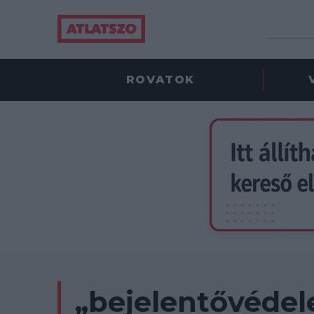
ROVATOK
„bejelentővédel