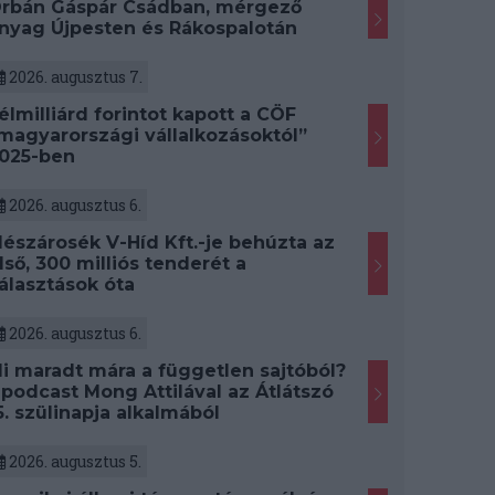
rbán Gáspár Csádban, mérgező
nyag Újpesten és Rákospalotán
2026. augusztus 7.
élmilliárd forintot kapott a CÖF
magyarországi vállalkozásoktól”
025-ben
2026. augusztus 6.
észárosék V-Híd Kft.-je behúzta az
lső, 300 milliós tenderét a
álasztások óta
2026. augusztus 6.
i maradt mára a független sajtóból?
 podcast Mong Attilával az Átlátszó
5. szülinapja alkalmából
2026. augusztus 5.