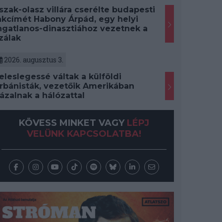
szak-olasz villára cserélte budapesti
akcímét Habony Árpád, egy helyi
ngatlanos-dinasztiához vezetnek a
zálak
2026. augusztus 3.
eleslegessé váltak a külföldi
rbánisták, vezetőik Amerikában
ázalnak a hálózattal
KÖVESS MINKET VAGY
LÉPJ
VELÜNK KAPCSOLATBA!