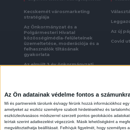
Kecskemét városmarketing
Választ
stratégiája
Leggaz
Az Önkormányzat és a
Az új p
Polgármesteri Hivatal
közösségimédia-felületeinek
Covid u
üzemeltetése, moderációja és a
felhasználók tiltásának
gyakorlata
Az elmúlt 3 év önkormányzati
pályázataira, szerződéseire és
kifizetéseire vonatkozóan
A szegedi BYD építkezésen
felmerült szabálytalanságok
Az Ön adatainak védelme fontos a számunkr
ügyében indított szigorú
vizsgálatok eredménye
Mi és partnereink tárolunk és/vagy férünk hozzá információkhoz egy
amelyeket az eszköz személyre szabott hirdetésekhez és tartalomho
Adatigénylés fűnyírási ütemtervről
eszközleolvasásos módszerrel szerzett pontos geolokációs adatokat é
Neres oligarcha koncessziója
leírtak szerint adatkezelést végezzünk. Másik lehetőségként a megfel
megváltoztathatja beállításait.
Felhívjuk figyelmét, hogy személyes ad