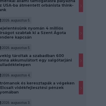
merikai állami támogatásra pályázna
z USA-ba átmentett orbánista think-
ank
2026. augusztus 5.
ejelentésünk nyomán 4 milliós
írságot szabtak ki a Szent Ágota
endere kapcsán
2026. augusztus 5.
vekig tároltak a szabadban 600
onna akkumulátort egy salgótarjáni
ulladéktelepen
2026. augusztus 4.
trómanok és keresztapák a végeken
 Elcsalt vidékfejlesztési pénzek
yomában
2026. augusztus 3.