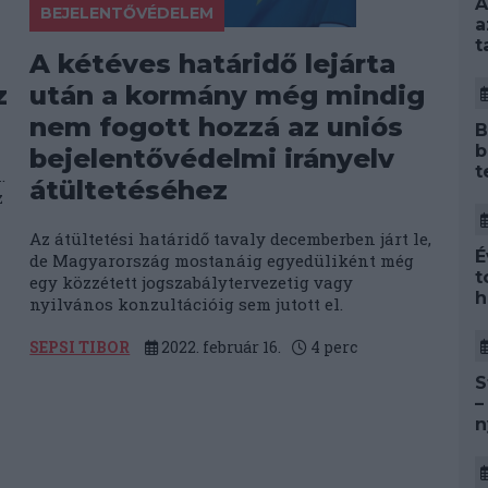
A
BEJELENTŐVÉDELEM
a
t
A kétéves határidő lejárta
z
után a kormány még mindig
nem fogott hozzá az uniós
B
b
bejelentővédelmi irányelv
t
.
átültetéséhez
z
Az átültetési határidő tavaly decemberben járt le,
É
de Magyarország mostanáig egyedüliként még
t
egy közzétett jogszabálytervezetig vagy
h
nyilvános konzultációig sem jutott el.
SEPSI TIBOR
2022. február 16.
4
perc
S
–
n