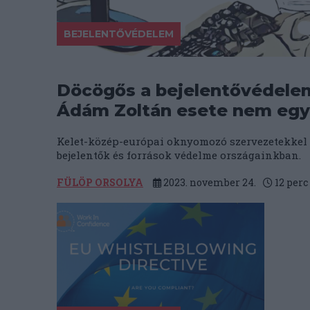
BEJELENTŐVÉDELEM
Döcögős a bejelentővédele
Ádám Zoltán esete nem egy
Kelet-közép-európai oknyomozó szervezetekkel
bejelentők és források védelme országainkban.
FÜLÖP ORSOLYA
2023. november 24.
12
perc