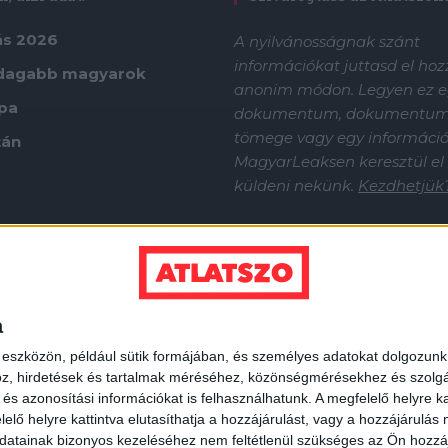
ás 2026
A nyilvánosságnak szánt
információkat juttasd el ho
dagabb magyarok
anonim módon. Legyen ez e
ápa
dokumentum, dokumentu
tömege vagy egy információf
tán
MagyarLeaksen keresztül el
küldeni nekünk.
Kezdhetjük
a
 eszközön, például sütik formájában, és személyes adatokat dolgozunk f
z, hirdetések és tartalmak méréséhez, közönségmérésekhez és szolgál
s azonosítási információkat is felhasználhatunk. A megfelelő helyre ka
elő helyre kattintva elutasíthatja a hozzájárulást, vagy a hozzájárulás
atainak bizonyos kezeléséhez nem feltétlenül szükséges az Ön hozzájáru