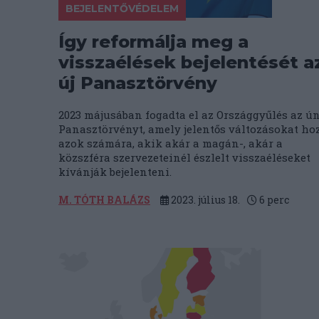
BEJELENTŐVÉDELEM
Így reformálja meg a
visszaélések bejelentését a
új Panasztörvény
2023 májusában fogadta el az Országgyűlés az ún
Panasztörvényt, amely jelentős változásokat ho
azok számára, akik akár a magán-, akár a
közszféra szervezeteinél észlelt visszaéléseket
kívánják bejelenteni.
M. TÓTH BALÁZS
2023. július 18.
6
perc