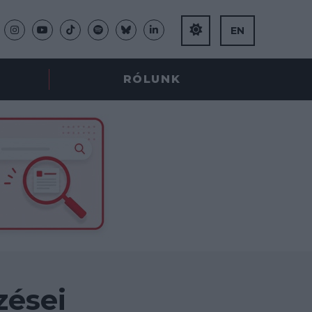
EN
RÓLUNK
zései