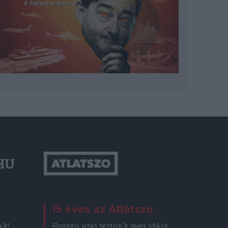
15 éves az Átlátszó
Hosszú utat tettünk meg idáig
ak!