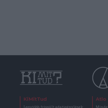
KiMitTud
Atlo
Legutóbb frissült adatigénylések:
Minden