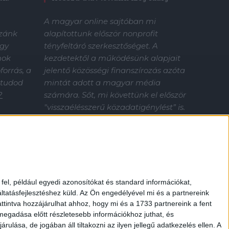
A magyar online sajtóban mi
alapítottunk először nonprofit
zzánk
tényfeltáró szerkesztőséget. A
gy
kezdetektől a működésünk alapjait
mok
jelentő közösségi finanszírozás azóta
orrás, a
mintát adott a magyar média
 tudod
számára. Sőt, mi követtünk el először
?
"visszaélésszerű közadatigénylést” is.
Nélküled nincsenek sztorik.
Támogasd az Átlátszó tényfeltáró
munkáját!
el, például egyedi azonosítókat és standard információkat,
tatásfejlesztéshez küld.
Az Ön engedélyével mi és a partnereink
ttintva hozzájárulhat ahhoz, hogy mi és a 1733 partnereink a fent
 megadása előtt részletesebb információkhoz juthat, és
lása, de jogában áll tiltakozni az ilyen jellegű adatkezelés ellen. A