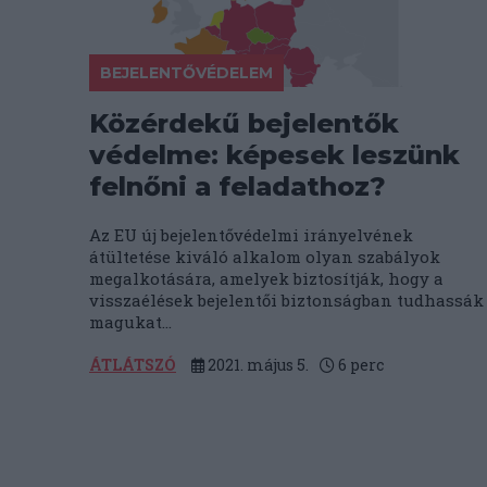
BEJELENTŐVÉDELEM
Közérdekű bejelentők
védelme: képesek leszünk
felnőni a feladathoz?
Az EU új bejelentővédelmi irányelvének
átültetése kiváló alkalom olyan szabályok
megalkotására, amelyek biztosítják, hogy a
visszaélések bejelentői biztonságban tudhassák
magukat...
ÁTLÁTSZÓ
2021. május 5.
6
perc