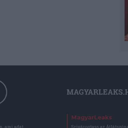
MagyarLeaks
, ami adat.
Szivárogtass az Átlátszón