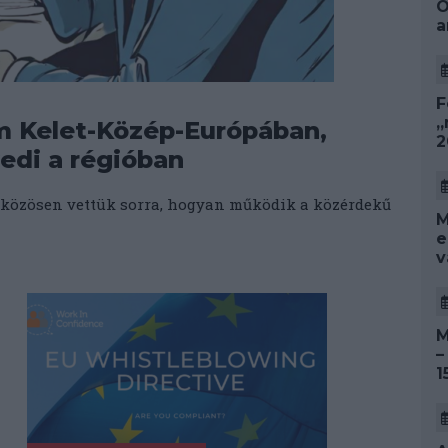
O
a
F
„
m Kelet-Közép-Európában,
2
edi a régióban
 közösen vettük sorra, hogyan működik a közérdekű
M
e
v
M
–
1