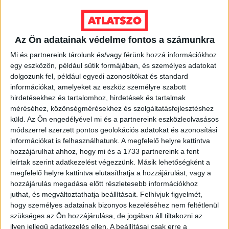
Orbán Gáspár Csádban, mérgező anyag
Újpesten és Rákospalotán
2026. augusztus 7.
Az Ön adatainak védelme fontos a számunkra
Félmilliárd forintot kapott a CÖF
Mi és partnereink tárolunk és/vagy férünk hozzá információkhoz
„magyarországi vállalkozásoktól” 2025-
egy eszközön, például sütik formájában, és személyes adatokat
ben
dolgozunk fel, például egyedi azonosítókat és standard
információkat, amelyeket az eszköz személyre szabott
2026. augusztus 6.
hirdetésekhez és tartalomhoz, hirdetések és tartalmak
Mészárosék V-Híd Kft.-je behúzta az
méréséhez, közönségmérésekhez és szolgáltatásfejlesztéshez
első, 300 milliós tenderét a választások
küld.
Az Ön engedélyével mi és a partnereink eszközleolvasásos
óta
módszerrel szerzett pontos geolokációs adatokat és azonosítási
információkat is felhasználhatunk. A megfelelő helyre kattintva
2026. augusztus 6.
hozzájárulhat ahhoz, hogy mi és a 1733 partnereink a fent
leírtak szerint adatkezelést végezzünk. Másik lehetőségként a
Mi maradt mára a független sajtóból? –
megfelelő helyre kattintva elutasíthatja a hozzájárulást, vagy a
podcast Mong Attilával az Átlátszó 15.
hozzájárulás megadása előtt részletesebb információkhoz
szülinapja alkalmából
juthat, és megváltoztathatja beállításait.
Felhívjuk figyelmét,
hogy személyes adatainak bizonyos kezeléséhez nem feltétlenül
2026. augusztus 5.
szükséges az Ön hozzájárulása, de jogában áll tiltakozni az
ilyen jellegű adatkezelés ellen. A beállításai csak erre a
Amerikai állami támogatásra pályázna az