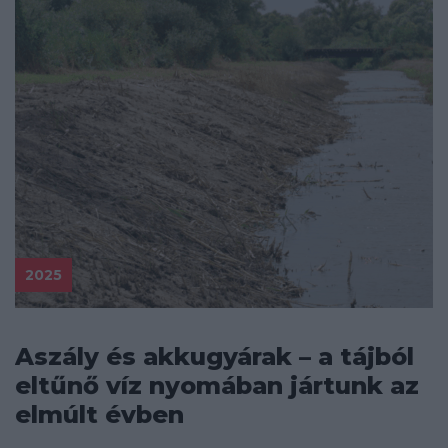
2025
Aszály és akkugyárak – a tájból
eltűnő víz nyomában jártunk az
elmúlt évben