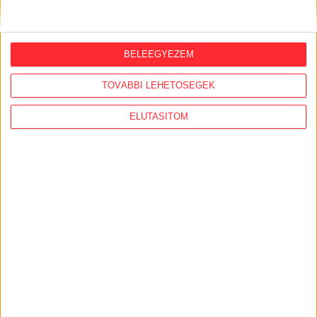
Veszélyeztetés, jogtiprás, adatok
eltitkolása – az év legbotrányosabb
hatósági jogsértései
BELEEGYEZEM
2025. december 28.
TOVÁBBI LEHETŐSÉGEK
Nemzeti Sport, GySEV-részvények,
szolgálati villák, közmédia – az Átlátszó
ELUTASÍTOM
legfontosabb adatigényléses sztorijai
2025-ben
2025. december 28.
Sándor-palota, közútkezelő, MÁV – az év,
amikor Mészáros autószervize mindent
vitt
2025. december 28.
Jogsértés jogsértés hátán:
megbundázott közbeszerzések, amik
bírsághoz vezettek