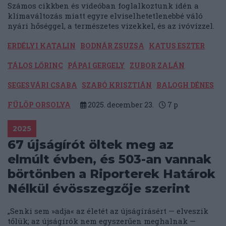
Számos cikkben és videóban foglalkoztunk idén a
klímaváltozás miatt egyre elviselhetetlenebbé váló
nyári hőséggel, a természetes vizekkel, és az ivóvízzel.
ERDÉLYI KATALIN
BODNÁR ZSUZSA
KATUS ESZTER
TÁLOS LŐRINC
PÁPAI GERGELY
ZUBOR ZALÁN
SEGESVÁRI CSABA
SZABÓ KRISZTIÁN
BALOGH DÉNES
FÜLÖP ORSOLYA
2025. december 23.
7
p
2025
67 újságírót öltek meg az
elmúlt évben, és 503-an vannak
börtönben a Riporterek Határok
Nélkül évösszegzője szerint
„Senki sem »adja« az életét az újságírásért — elveszik
tőlük; az újságírók nem egyszerűen meghalnak —