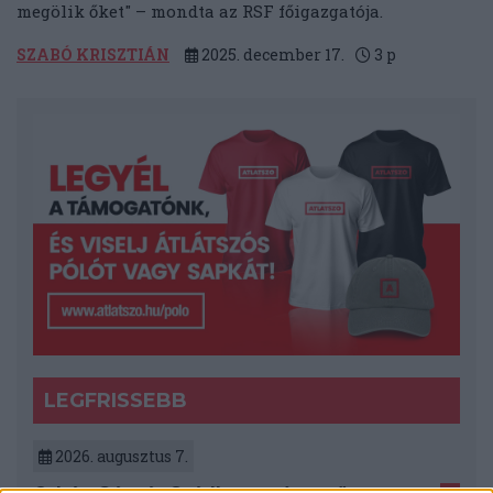
megölik őket" – mondta az RSF főigazgatója.
SZABÓ KRISZTIÁN
2025. december 17.
3
p
LEGFRISSEBB
2026. augusztus 7.