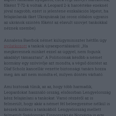
főként T-72-k voltak. A Leopard 2-k harcértéke ezeknél
jóval nagyobb, ezért is jelentene eszkalációs lépést, ha
felajánlanák őket Ukrajnának (az orosz oldalon ugyanis
az ukránok szintén főként az elavult szovjet tankokkal
néznek szembe).
Annalena Baerbok német külügyminiszter hétfőn úgy
nyilatkozott
a tankok újraexportálásáról: „Ha
megkeresnek minket ezzel az üggyel, nem fogunk
akadályt támasztani”. A Politicónak később a német
kormány egy szóvivője azt mondta, a végső döntést az
Olaf Scholz kancellár vezette biztonsági tanács hozza
meg, ám azt nem mondta el, milyen döntés várható.
Ami biztosak tűnik, az az, hogy több harmadik,
Leopardokat használó ország, elsősorban Lengyelország
kész felajánlani a tankokat. Varsó részéről az is
felmerült, hogy akár a német fél beleegyezése nélkül is
készek küldeni a tankokból. Lengyelország mellett
felmerült Svédország, Finnország és Norvégia is egy