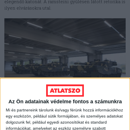
elegendő katonát. A ramsteini gyűlésen látott retorika is
ilyen elvárásokra utal.
Leopard 2 tankok a Magyar Honvédség garázsában
Az Ön adatainak védelme fontos a számunkra
(forrás:honvedelem.hu)
Mi és partnereink tárolunk és/vagy férünk hozzá információkhoz
egy eszközön, például sütik formájában, és személyes adatokat
Mark Milley amerikai vezérkari főnök például
úgy
dolgozunk fel, például egyedi azonosítókat és standard
fogalmazott
, az amerikaiak célja ma az, hogy Ukrajna
információkat, amelyeket az eszköz személyre szabott