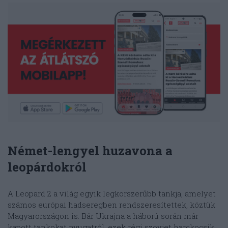
Német-lengyel huzavona a
leopárdokról
A Leopard 2 a világ egyik legkorszerűbb tankja, amelyet
számos európai hadseregben rendszeresítettek, köztük
Magyarországon is. Bár Ukrajna a háború során már
kapott tankokat nyugatról, ezek régi szovjet harckocsik,