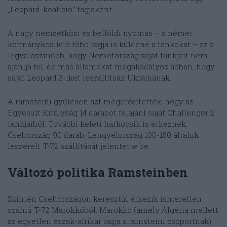
„Leopard-koalíció” tagjaként.
A nagy nemzetközi és belföldi nyomás – a német
kormánykoalíció több tagja is küldené a tankokat – az a
legvalószínűbb, hogy Németország saját tankjait nem
ajánlja fel, de más államokat megakadályoz abban, hogy
saját Leopard 2-iket leszállítsák Ukrajnának.
A ramsteini gyűlésen azt megerősítették, hogy az
Egyesült Királyság 14 darabot felajánl saját Challenger 2
tankjaiból. További keleti harkocsik is érkeznek:
Csehország 90 darab, Lengyelország 100-150 általuk
leszerelt T-72 szállítását jelentette be.
Változó politika Ramsteinben
Szintén Csehországon keresztül érkezik ismeretlen
számú T-72 Marokkóból. Marokkó (amely Algéria mellett
az egyetlen észak-afrikai tagja a ramsteini csoportnak)