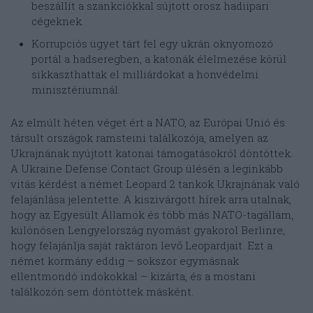
beszállít a szankciókkal sújtott orosz hadiipari
cégeknek.
Korrupciós ügyet tárt fel egy ukrán oknyomozó
portál a hadseregben, a katonák élelmezése körül
sikkaszthattak el milliárdokat a honvédelmi
minisztériumnál.
Az elmúlt héten véget ért a NATO, az Európai Unió és
társult országok ramsteini találkozója, amelyen az
Ukrajnának nyújtott katonai támogatásokról döntöttek.
A Ukraine Defense Contact Group ülésén a leginkább
vitás kérdést a német Leopard 2 tankok Ukrajnának való
felajánlása jelentette. A kiszivárgott hírek arra utalnak,
hogy az Egyesült Államok és több más NATO-tagállam,
különösen Lengyelország nyomást gyakorol Berlinre,
hogy felajánlja saját raktáron levő Leopardjait. Ezt a
német kormány eddig – sokszor egymásnak
ellentmondó indokokkal – kizárta, és a mostani
találkozón sem döntöttek másként.