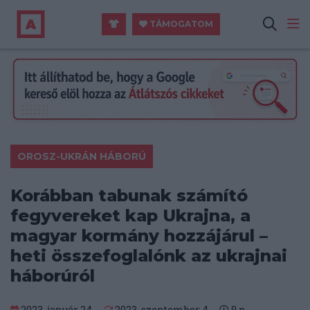
TÁMOGATOM
OROSZ-UKRÁN HÁBORÚ
Korábban tabunak számító
fegyvereket kap Ukrajna, a
magyar kormány hozzájárul –
heti összefoglalónk az ukrajnai
háborúról
2023. január 24.
2023. szeptember 4.
9
p