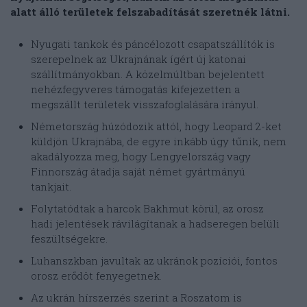
alatt álló területek felszabadítását szeretnék látni.
Nyugati tankok és páncélozott csapatszállítók is
szerepelnek az Ukrajnának ígért új katonai
szállítmányokban. A közelmúltban bejelentett
nehézfegyveres támogatás kifejezetten a
megszállt területek visszafoglalására irányul.
Németország húzódozik attól, hogy Leopard 2-ket
küldjön Ukrajnába, de egyre inkább úgy tűnik, nem
akadályozza meg, hogy Lengyelország vagy
Finnország átadja saját német gyártmányú
tankjait.
Folytatódtak a harcok Bakhmut körül, az orosz
hadi jelentések rávilágítanak a hadseregen belüli
feszültségekre.
Luhanszkban javultak az ukránok pozíciói, fontos
orosz erődöt fenyegetnek.
Az ukrán hírszerzés szerint a Roszatom is