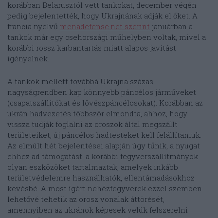
korábban Belarusztól vett tankokat, december végén
pedig bejelentették, hogy Ukrajnának adják el őket. A
francia nyelvű
menadefense.net szerint
januárban a
tankok már egy csehországi műhelyben voltak, mivel a
korábbi rossz karbantartás miatt alapos javítást
igényelnek.
A tankok mellett továbbá Ukrajna százas
nagyságrendben kap könnyebb páncélos járműveket
(csapatszállítókat és lövészpáncélosokat). Korábban az
ukrán hadvezetés többször elmondta, ahhoz, hogy
vissza tudják foglalni az oroszok által megszállt
területeiket, új páncélos hadtesteket kell felállítaniuk.
Az elmúlt hét bejelentései alapján úgy tűnik, a nyugat
ehhez ad támogatást: a korábbi fegyverszállítmányok
olyan eszközöket tartalmaztak, amelyek inkább
területvédelemre használhatók, ellentámadásokhoz
kevésbé. A most ígért nehézfegyverek ezzel szemben
lehetővé tehetik az orosz vonalak áttörését,
amennyiben az ukránok képesek velük felszerelni