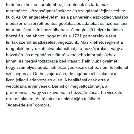
offenzívát tudjon kezdeni a megszállt területek
hirdetésekhez és tartalomhoz, hirdetések és tartalmak
felszabadítására. Jens Stoltenberg NATO-főtitkár az ülést
méréséhez, közönségmérésekhez és szolgáltatásfejlesztéshez
megelőzően
úgy nyilatkozott
: a szövetség célja Ukrajna
küld.
Az Ön engedélyével mi és a partnereink eszközleolvasásos
katonai győzelmének előmozdítása. Érdemes ezt
módszerrel szerzett pontos geolokációs adatokat és azonosítási
összevetni Stoltenberg
fél évvel ezelőtti
információkat is felhasználhatunk. A megfelelő helyre kattintva
nyilatkozatával
, amikor a főtitkár arról beszélt: elhúzódó,
hozzájárulhat ahhoz, hogy mi és a 1731 partnereink a fent
bizonytalan kimenetelű háborúra kell készülni, amelyet
leírtak szerint adatkezelést végezzünk. Másik lehetőségként a
végül tárgyalásokon lehet lezárni.
megfelelő helyre kattintva elutasíthatja a hozzájárulást, vagy a
hozzájárulás megadása előtt részletesebb információkhoz
juthat, és megváltoztathatja beállításait.
Felhívjuk figyelmét,
Az Oryxspioenkop projekt gyűjtése alapján a 2023
hogy személyes adatainak bizonyos kezeléséhez nem feltétlenül
januárjában bejelentett fegyversegély több páncélozott
szükséges az Ön hozzájárulása, de jogában áll tiltakozni az
járművet tartalmaz,
mint az eddigi csomagok
ilyen jellegű adatkezelés ellen. A beállításai csak erre a
együttvéve
. Az elmúlt két héten az alábbi
weboldalra érvényesek. Bármikor megváltoztathatja a
nehézfegyverek Ukrajnába küldését jelentették be a
preferenciáit, vagy visszavonhatja hozzájárulását, ha visszatér
szövetséges országok:
erre az oldalra, és rákattint az oldal alján található
"Adatvédelem" gombra.
Tankok:
14 brit Challanger 2
14 lengyel Leopard 2 (valószínűleg)