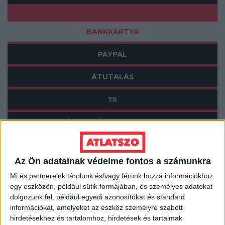
BANKKÁRTYA
PAYPAL
ÁTUTALÁS
1%
ÍGY IS TÁMOGATHATSZ
Támogasd a munkánkat bankkártyás
fizetéssel! Köszönjük.
Az Ön adatainak védelme fontos a számunkra
Mi és partnereink tárolunk és/vagy férünk hozzá információkhoz
5 000 Ft
10 000 Ft
20 000 Ft
egy eszközön, például sütik formájában, és személyes adatokat
dolgozunk fel, például egyedi azonosítókat és standard
Egyedi összeg
információkat, amelyeket az eszköz személyre szabott
hirdetésekhez és tartalomhoz, hirdetések és tartalmak