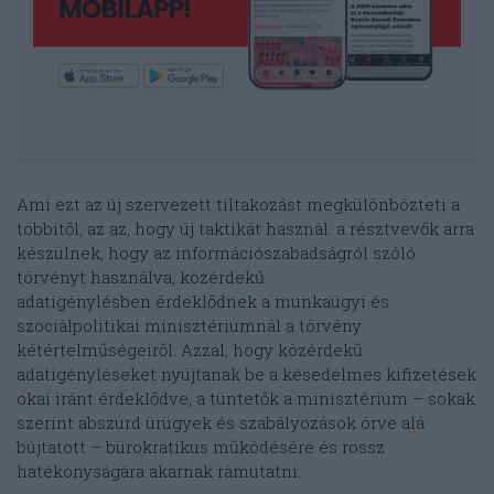
Ami ezt az új szervezett tiltakozást megkülönbözteti a
többitől, az az, hogy új taktikát használ: a résztvevők arra
készülnek, hogy az információszabadságról szóló
törvényt használva, közérdekű
adatigénylésben érdeklődnek a munkaügyi és
szociálpolitikai minisztériumnál a törvény
kétértelműségeiről. Azzal, hogy közérdekű
adatigényléseket nyújtanak be a késedelmes kifizetések
okai iránt érdeklődve, a tüntetők a minisztérium – sokak
szerint abszurd ürügyek és szabályozások örve alá
bújtatott – bürokratikus működésére és rossz
hatékonyságára akarnak rámutatni.