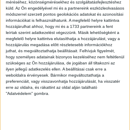
méréséhez, közönségmérésekhez és szolgáltatásfejlesztéshez
E-mailcím
*
küld.
Az Ön engedélyével mi és a partnereink eszközleolvasásos
módszerrel szerzett pontos geolokációs adatokat és azonosítási
információkat is felhasználhatunk. A megfelelő helyre kattintva
hozzájárulhat ahhoz, hogy mi és a 1733 partnereink a fent
Vezetéknév
Keresztnév
*
*
leírtak szerint adatkezelést végezzünk. Másik lehetőségként a
megfelelő helyre kattintva elutasíthatja a hozzájárulást, vagy a
hozzájárulás megadása előtt részletesebb információkhoz
juthat, és megváltoztathatja beállításait.
Felhívjuk figyelmét,
hogy személyes adatainak bizonyos kezeléséhez nem feltétlenül
szükséges az Ön hozzájárulása, de jogában áll tiltakozni az
TÁMOGATOM
ilyen jellegű adatkezelés ellen. A beállításai csak erre a
weboldalra érvényesek. Bármikor megváltoztathatja a
preferenciáit, vagy visszavonhatja hozzájárulását, ha visszatér
erre az oldalra, és rákattint az oldal alján található
"Adatvédelem" gombra.