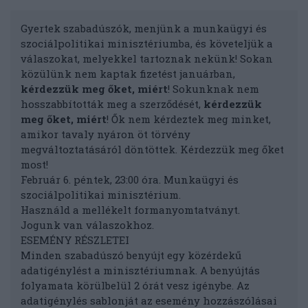
Gyertek szabadúszók, menjünk a munkaügyi és
szociálpolitikai minisztériumba, és követeljük a
válaszokat, melyekkel tartoznak nekünk! Sokan
közülünk nem kaptak fizetést januárban,
kérdezzük meg őket, miért
! Sokunknak nem
hosszabbították meg a szerződését,
kérdezzük
meg őket, miért
! Ők nem kérdeztek meg minket,
amikor tavaly nyáron öt törvény
megváltoztatásáról döntöttek. Kérdezzük meg őket
most!
Február 6. péntek, 23:00 óra. Munkaügyi és
szociálpolitikai minisztérium.
Használd a mellékelt formanyomtatványt.
Jogunk van válaszokhoz.
ESEMÉNY RÉSZLETEI
Minden szabadúszó benyújt egy közérdekű
adatigénylést a minisztériumnak. A benyújtás
folyamata körülbelül 2 órát vesz igénybe. Az
adatigénylés sablonját az esemény hozzászólásai