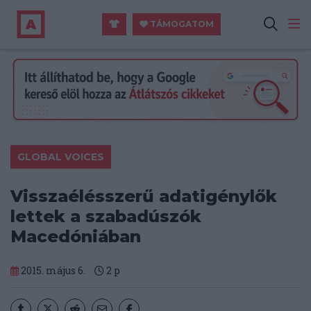
TÁMOGATOM
GLOBAL VOICES
Visszaélésszerű adatigénylők
lettek a szabadúszók
Macedóniában
2015. május 6.
2
p