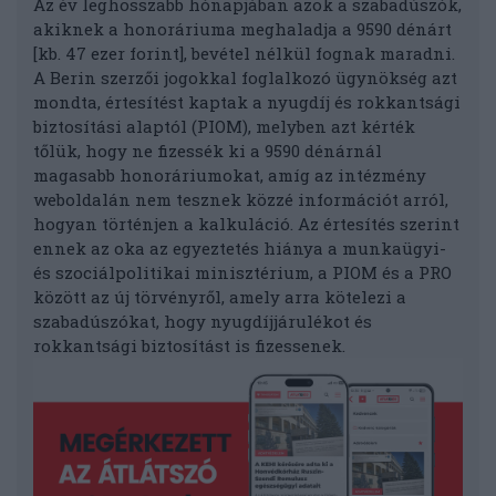
Az év leghosszabb hónapjában azok a szabadúszók,
akiknek a honoráriuma meghaladja a 9590 dénárt
[kb. 47 ezer forint], bevétel nélkül fognak maradni.
A Berin szerzői jogokkal foglalkozó ügynökség azt
mondta, értesítést kaptak a nyugdíj és rokkantsági
biztosítási alaptól (PIOM), melyben azt kérték
tőlük, hogy ne fizessék ki a 9590 dénárnál
magasabb honoráriumokat, amíg az intézmény
weboldalán nem tesznek közzé információt arról,
hogyan történjen a kalkuláció. Az értesítés szerint
ennek az oka az egyeztetés hiánya a munkaügyi-
és szociálpolitikai minisztérium, a PIOM és a PRO
között az új törvényről, amely arra kötelezi a
szabadúszókat, hogy nyugdíjjárulékot és
rokkantsági biztosítást is fizessenek.