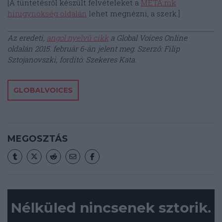
[A tüntetésről készült felvételeket a
META.mk
hírügynökség oldalán
lehet megnézni, a szerk.]
Az eredeti,
angol nyelvű cikk
a Global Voices Online
oldalán 2015. február 6-án jelent meg. Szerző: Filip
Sztojanovszki, fordító: Szekeres Kata.
GLOBALVOICES
MEGOSZTÁS
Nélküled nincsenek sztorik.