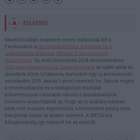
ÁTLÁTSZÓ
Macedóniában majdnem ezren iratkoztak fel a
Facebookon a
részmunkaidőben dolgozók és a
szabadúszók második, február 6-ára tervezett
tüntetésére
. Az első tüntetésen 2014 decemberében
több ezer ember vonult Szkopje utcáira
az újabb adók és
járulékok ellen tiltakozva, melyeket egy új kormányzati
intézkedés 2015. január 1-jével vezetett be. Január végén
a részmunkaidős és a szabadúszó munkák
kifizetéseinek csúszását okozta a munkavállalók
bizonyos csoportjainál az, hogy az új szabályozásban
nem volt minden egyértelmű, a bevezetést pedig nem
hangolták össze az állami szervek. A META.mk
hírügynökség így számolt be az esetről: