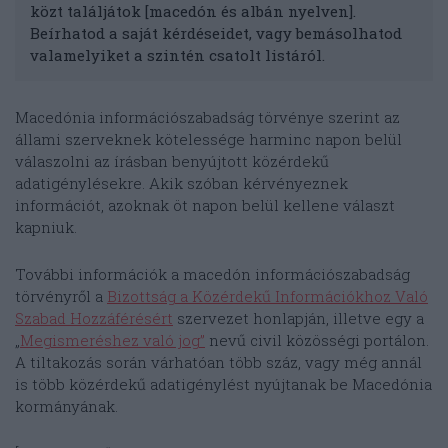
közt találjátok [macedón és albán nyelven].
Beírhatod a saját kérdéseidet, vagy bemásolhatod
valamelyiket a szintén csatolt listáról.
Macedónia információszabadság törvénye szerint az
állami szerveknek kötelessége harminc napon belül
válaszolni az írásban benyújtott közérdekű
adatigénylésekre. Akik szóban kérvényeznek
információt, azoknak öt napon belül kellene választ
kapniuk.
További információk a macedón információszabadság
törvényről a
Bizottság a Közérdekű Információkhoz Való
Szabad Hozzáférésért
szervezet honlapján, illetve egy a
„
Megismeréshez való jog”
nevű civil közösségi portálon.
A tiltakozás során várhatóan több száz, vagy még annál
is több közérdekű adatigénylést nyújtanak be Macedónia
kormányának.