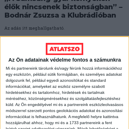
élők nincsenek biztonságban” –
Bodnár Zsuzsa a Klubrádióban
Az adás itt meghallgatható.
ÁTLÁTSZÓ
2025. március 6.
2
p
MÉDIASZEREPLÉS
"Eltitkolt" birtokról és egy 1,6
Az Ön adatainak védelme fontos a számunkra
milliárdos varrodáról beszélt
Mi és partnereink tárolunk és/vagy férünk hozzá információkhoz
kollégánk a Klubrádióban
egy eszközön, például sütik formájában, és személyes adatokat
dolgozunk fel, például egyedi azonosítókat és standard
információkat, amelyeket az eszköz személyre szabott
Az Esti Gyors és a Reggeli Gyors című műsor vendége
hirdetésekhez és tartalomhoz, hirdetések és tartalmak
volt a Klubrádióban Katus Eszter kollégánk. A
méréséhez, közönségmérésekhez és szolgáltatásfejlesztéshez
beszélgetések itt visszahallgathatók.
küld.
Az Ön engedélyével mi és a partnereink eszközleolvasásos
módszerrel szerzett pontos geolokációs adatokat és azonosítási
ÁTLÁTSZÓ
2025. január 23.
2
p
információkat is felhasználhatunk. A megfelelő helyre kattintva
MÉDIASZEREPLÉS
hozzájárulhat ahhoz, hogy mi és a 1733 partnereink a fent
leírtak szerint adatkezelést végezzünk. Másik lehetőségként a