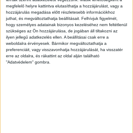
Miért pont Rogán? – erről és a
megfelelő helyre kattintva elutasíthatja a hozzájárulást, vagy a
NER-cégekről beszélt a
hozzájárulás megadása előtt részletesebb információkhoz
Klubrádióban Katus Eszter
juthat, és megváltoztathatja beállításait.
Felhívjuk figyelmét,
hogy személyes adatainak bizonyos kezeléséhez nem feltétlenül
szükséges az Ön hozzájárulása, de jogában áll tiltakozni az
Kollégánk egymás után kétszer is a Reggeli Gyors című
ilyen jellegű adatkezelés ellen. A beállításai csak erre a
műsor vendége volt még a múlt héten. A beszélgetések
weboldalra érvényesek. Bármikor megváltoztathatja a
itt visszahallgathatók.
preferenciáit, vagy visszavonhatja hozzájárulását, ha visszatér
erre az oldalra, és rákattint az oldal alján található
ÁTLÁTSZÓ
2025. január 17.
2
p
"Adatvédelem" gombra.
MÉDIASZEREPLÉS
Mészáros Lőrinc új
luxusrepülőjéről beszélt a
Klubrádióban Erdélyi Katalin
Az adás itt újra meghallgatható.
ÁTLÁTSZÓ
2024. december 18.
2
p
MÉDIASZEREPLÉS