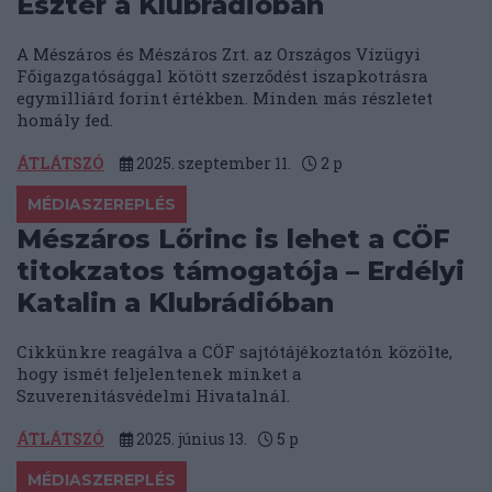
Eszter a Klubrádióban
A Mészáros és Mészáros Zrt. az Országos Vízügyi
Főigazgatósággal kötött szerződést iszapkotrásra
egymilliárd forint értékben. Minden más részletet
homály fed.
ÁTLÁTSZÓ
2025. szeptember 11.
2
p
MÉDIASZEREPLÉS
Mészáros Lőrinc is lehet a CÖF
titokzatos támogatója – Erdélyi
Katalin a Klubrádióban
Cikkünkre reagálva a CÖF sajtótájékoztatón közölte,
hogy ismét feljelentenek minket a
Szuverenitásvédelmi Hivatalnál.
ÁTLÁTSZÓ
2025. június 13.
5
p
MÉDIASZEREPLÉS