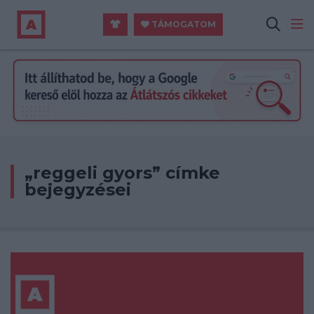
TÁMOGATOM
„reggeli gyors” címke
bejegyzései