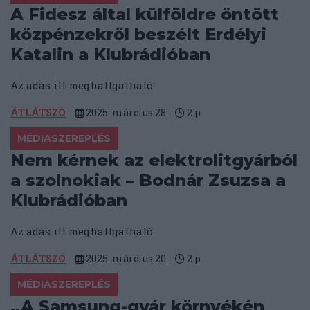
A Fidesz által külföldre öntött
közpénzekről beszélt Erdélyi
Katalin a Klubrádióban
Az adás itt meghallgatható.
ÁTLÁTSZÓ
2025. március 28.
2
p
MÉDIASZEREPLÉS
Nem kérnek az elektrolitgyárból
a szolnokiak – Bodnár Zsuzsa a
Klubrádióban
Az adás itt meghallgatható.
ÁTLÁTSZÓ
2025. március 20.
2
p
MÉDIASZEREPLÉS
„A Samsung-gyár környékén