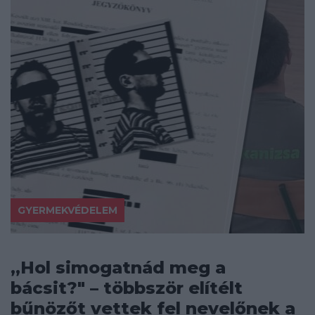
GYERMEKVÉDELEM
„Hol simogatnád meg a
bácsit?" – többször elítélt
bűnözőt vettek fel nevelőnek a