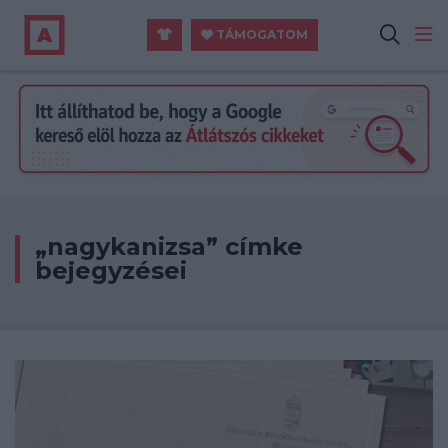
TÁMOGATOM
„nagykanizsa” címke
bejegyzései