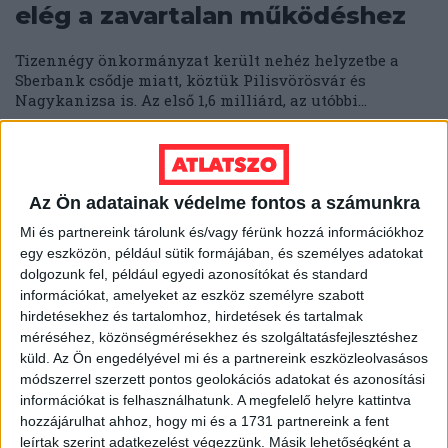
elég a zavartalan működéshez
Tizennégy önkormányzat került nehéz helyzetbe a
Sberbank csődje miatt, köztük Pilisvörösvár és
Nagykanizsa is. Az első 1,6 milliárd, az utóbbi...
ZIMRE ZSUZSA
2022. március 30.
5
p
Az Ön adatainak védelme fontos a számunkra
Mi és partnereink tárolunk és/vagy férünk hozzá információkhoz
egy eszközön, például sütik formájában, és személyes adatokat
dolgozunk fel, például egyedi azonosítókat és standard
információkat, amelyeket az eszköz személyre szabott
hirdetésekhez és tartalomhoz, hirdetések és tartalmak
méréséhez, közönségmérésekhez és szolgáltatásfejlesztéshez
küld.
Az Ön engedélyével mi és a partnereink eszközleolvasásos
módszerrel szerzett pontos geolokációs adatokat és azonosítási
információkat is felhasználhatunk. A megfelelő helyre kattintva
hozzájárulhat ahhoz, hogy mi és a 1731 partnereink a fent
leírtak szerint adatkezelést végezzünk. Másik lehetőségként a