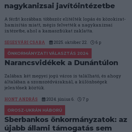
nagykanizsai javítóintézetbe
A férfit korábban többször elítélték lopás és közokirat-
hamisítás miatt, mégis felvették a nagykanizsai
intézetbe, ahol a kamaszfiúkat zaklatta.
SEGESVÁRI CSABA
2025. október 22.
6
p
ÖNKORMÁNYZATI VÁLASZTÁS 2024
Narancsvidékek a Dunántúlon
Zalában két megyei jogú város is található, és ahogy
általában a szomszédváraknál, a különbségek
jelentősek köztük.
HONT ANDRÁS
2024. június 6.
7
p
OROSZ-UKRÁN HÁBORÚ
Sberbankos önkormányzatok: az
újabb állami támogatás sem