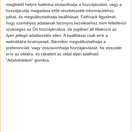
LEGFRISSEBB
megfelelő helyre kattintva elutasíthatja a hozzájárulást, vagy a
hozzájárulás megadása előtt részletesebb információkhoz
2026. augusztus 5.
juthat, és megváltoztathatja beállításait.
Felhívjuk figyelmét,
hogy személyes adatainak bizonyos kezeléséhez nem feltétlenül
Amerikai állami támogatásra pályázna az
szükséges az Ön hozzájárulása, de jogában áll tiltakozni az
USA-ba átmentett orbánista think-tank
ilyen jellegű adatkezelés ellen. A beállításai csak erre a
weboldalra érvényesek. Bármikor megváltoztathatja a
2026. augusztus 5.
preferenciáit, vagy visszavonhatja hozzájárulását, ha visszatér
erre az oldalra, és rákattint az oldal alján található
Bejelentésünk nyomán 4 milliós bírságot
"Adatvédelem" gombra.
szabtak ki a Szent Ágota tendere
kapcsán
2026. augusztus 5.
Évekig tároltak a szabadban 600 tonna
akkumulátort egy salgótarjáni
hulladéktelepen
2026. augusztus 4.
Strómanok és keresztapák a végeken –
Elcsalt vidékfejlesztési pénzek