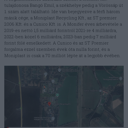
tulajdonosa Bangó Emil, a székhelye pedig a Vörössáp út
1. szám alatt található. Ide van bejegyezve a férfi három
másik cége, a Moniplast Recycling Kft., az ST premier
2006 Kft. és a Cunico Kft. is. A Monifer éves árbevétele a
2019-es nettó 1,5 milliárd forintról 2021-re 4 milliárdra,
2022-ben közel 6 milliárdra, 2023-ban pedig 7 milliárd
forint fölé emelkedett. A Cunico és az ST Premier
forgalma ezzel szemben évek óta nulla forint, és a
Moniplast is csak a 70 milliót lépte át a legjobb évében.