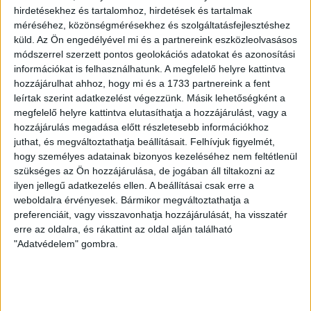
tűz ütött ki, ami átterjedt a big-bag
hirdetésekhez és tartalomhoz, hirdetések és tartalmak
zsákokban tárolt, 8300 kg réz-alumínium
méréséhez, közönségmérésekhez és szolgáltatásfejlesztéshez
darálékra.
küld.
Az Ön engedélyével mi és a partnereink eszközleolvasásos
módszerrel szerzett pontos geolokációs adatokat és azonosítási
információkat is felhasználhatunk. A megfelelő helyre kattintva
A tüzet eloltották, de a maradék hulladékot (amely fa és
hozzájárulhat ahhoz, hogy mi és a 1733 partnereink a fent
műanyag raklapokat, rezet, fóliát és alumíniumot
leírtak szerint adatkezelést végezzünk. Másik lehetőségként a
tartalmazott) kitették egy fémkonténerbe, ami
megfelelő helyre kattintva elutasíthatja a hozzájárulást, vagy a
augusztus 23-án késő este újból kigyulladt. „A vízzel való
hozzájárulás megadása előtt részletesebb információkhoz
oltás során az égő anyag újra nagyobb lángra kapott, de a
juthat, és megváltoztathatja beállításait.
Felhívjuk figyelmét,
mért helyeken a referenciamértéket megközelítő vagy
hogy személyes adatainak bizonyos kezeléséhez nem feltétlenül
elérő értéket nem tapasztaltak” – olvasható a
szükséges az Ön hozzájárulása, de jogában áll tiltakozni az
jegyzőkönyvet ismertető határozatban.
ilyen jellegű adatkezelés ellen. A beállításai csak erre a
weboldalra érvényesek. Bármikor megváltoztathatja a
preferenciáit, vagy visszavonhatja hozzájárulását, ha visszatér
erre az oldalra, és rákattint az oldal alján található
"Adatvédelem" gombra.
Részlet a Monifer Kft. telephelyén 2023 augusztusában
történt tűzeseteket leíró
határozatból
.