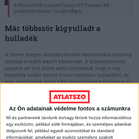
A Monifer/Moniplast/Cunico/ST Premier Kft.
székhelye (forrás: Google Maps)
Már többször kigyulladt a
hulladék
A Heves megyei kormányhivatal tájékoztatása némileg
árnyalja a cégtől kapott válaszokat.
A kormányhivatal
ugyanis azt írta, nincs arról tudomásuk, hogy a cég
engedély nélkül kezelt volna veszélyes hulladékot, de
más jogsértések miatt több ízben bírságot szabtak ki rá.
„A telephely vonatkozásában utoljára 2023
augusztusában érkezett bejelentés a
kormányhivatalhoz, tűzeset kapcsán” – írták.
Az Ön adatainak védelme fontos a számunkra
A tűzesetről szóló
bírságos határozat
szerint
Mi és partnereink tárolunk és/vagy férünk hozzá információkhoz
egy eszközön, például sütik formájában, és személyes adatokat
2023. augusztus 20-án az egyik csarnokban
dolgozunk fel, például egyedi azonosítókat és standard
információkat, amelyeket az eszköz személyre szabott