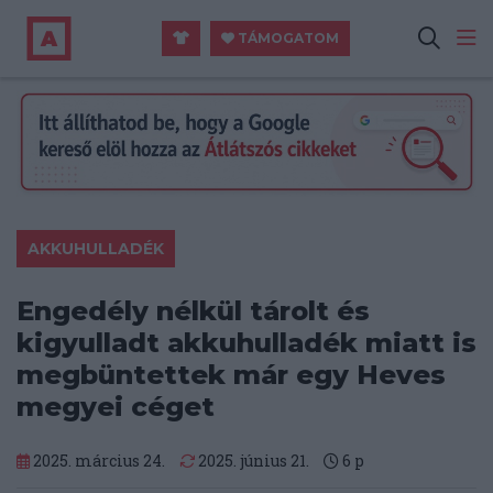
TÁMOGATOM
AKKUHULLADÉK
Engedély nélkül tárolt és
kigyulladt akkuhulladék miatt is
megbüntettek már egy Heves
megyei céget
2025. március 24.
2025. június 21.
6
p