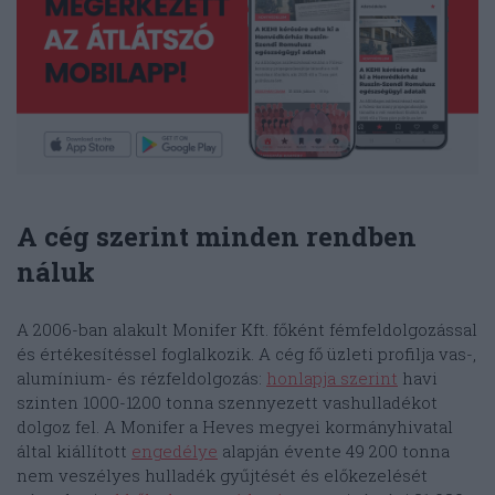
A cég szerint minden rendben
náluk
A 2006-ban alakult Monifer Kft. főként fémfeldolgozással
és értékesítéssel foglalkozik. A cég fő üzleti profilja vas-,
alumínium- és rézfeldolgozás:
honlapja szerint
havi
szinten 1000-1200 tonna szennyezett vashulladékot
dolgoz fel. A Monifer a Heves megyei kormányhivatal
által kiállított
engedélye
alapján évente 49 200 tonna
nem veszélyes hulladék gyűjtését és előkezelését