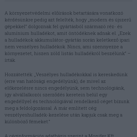
A környezetvédelmi előírások betartására vonatkozó
kérdésünkre pedig azt felelték, hogy „
modern és újszerű
gépekkel” dolgoznak fel gyártásból származó réz- és
alumínium hulladékot, amit öntödéknek adnak el. „Ezek
a hulladékok akkumulátor-gyártás során keletkező ipari
nem veszélyes hulladékok. Nincs, ami szennyezze a
környezetet, hiszen zöld listás hulladékról beszélünk” –
írták.
Hozzátették: „
Veszélyes hulladékokkal is kereskedünk
(erre van hatósági engedélyünk), de mivel az
előkezelésre nincs engedélyünk, sem technológiánk,
így alvállalkozói szerződés keretein belül egy
engedéllyel és technológiával rendelkező céget bízunk
meg a feldolgozással. A már említett cég
veszélyeshulladék-kezelése után kapjuk csak meg a
különböző fémeket.”
A céginformációs adatbázis szerint a Monifer Kft.