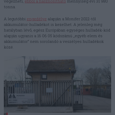
végezheti,
ebből a hasznosítható
mennyiség évi 31 980
tonna.
A legutóbbi
engedélye
alapján a Monifer 2022-től
akkumulátor-hulladékot is kezelhet. A jelenleg még
hatályban lévő, egész Európában egységes hulladék-kód
alapján ugyanis a 16 06 05 kódszámú „egyéb elem és
akkumulátor” nem sorolandó a veszélyes hulladékok
közé.