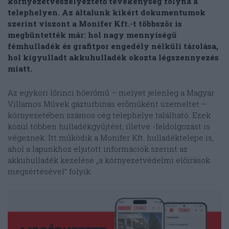
környezetveszélyeztető tevékenység folyna a
telephelyen. Az általunk kikért dokumentumok
szerint viszont a Monifer Kft.-t többször is
megbüntették már: hol nagy mennyiségű
fémhulladék és grafitpor engedély nélküli tárolása,
hol kigyulladt akkuhulladék okozta légszennyezés
miatt.
Az egykori lőrinci hőerőmű – melyet jelenleg a Magyar
Villamos Művek gázturbinás erőműként üzemeltet –
környezetében számos cég telephelye található. Ezek
közül többen hulladékgyűjtést, illetve -feldolgozást is
végeznek. Itt működik a Monifer Kft. hulladéktelepe is,
ahol a lapunkhoz eljutott információk szerint az
akkuhulladék kezelése „a környezetvédelmi előírások
megsértésével” folyik.