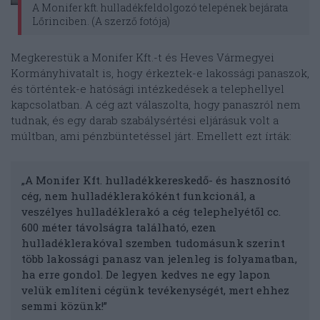
A Monifer kft. hulladékfeldolgozó telepének bejárata
Lőrinciben. (A szerző fotója)
Megkerestük a Monifer Kft.-t és Heves Vármegyei
Kormányhivatalt is, hogy érkeztek-e lakossági panaszok,
és történtek-e hatósági intézkedések a telephellyel
kapcsolatban. A cég azt válaszolta, hogy panaszról nem
tudnak, és egy darab szabálysértési eljárásuk volt a
múltban, ami pénzbüntetéssel járt. Emellett ezt írták:
„A
Monifer Kft. hulladékkereskedő- és hasznosító
cég, nem hulladéklerakóként funkcionál, a
veszélyes hulladéklerakó a cég telephelyétől cc.
600 méter távolságra található, ezen
hulladéklerakóval szemben tudomásunk szerint
több lakossági panasz van jelenleg is folyamatban,
ha erre gondol. De legyen kedves ne egy lapon
velük említeni cégünk tevékenységét, mert ehhez
semmi közünk!”