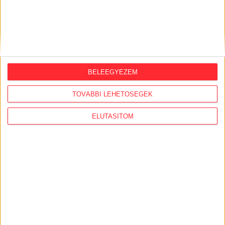
KÖRNYEZETSZENNYEZÉS
LŐRINCI
MONIFER KFT.
TŰZESET
BELEEGYEZEM
MEGOSZTÁS
TOVÁBBI LEHETŐSÉGEK
ELUTASÍTOM
Nélküled nincsenek sztorik.
BANKKÁRTYA
PAYPAL