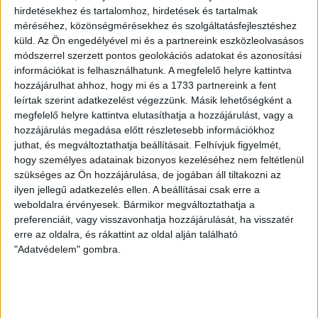
hirdetésekhez és tartalomhoz, hirdetések és tartalmak
„A mentőápolót szolgálat közben rángatták be a
méréséhez, közönségmérésekhez és szolgáltatásfejlesztéshez
központba, és faggatták ki, hogy kinek küldte el az
küld.
Az Ön engedélyével mi és a partnereink eszközleolvasásos
esetlapot. Ő azt állította, hogy nekem. Ezután behívattak
módszerrel szerzett pontos geolokációs adatokat és azonosítási
a központba engem is, ahol elmondtam, hogy
információkat is felhasználhatunk. A megfelelő helyre kattintva
mentődolgozói minőségemben hallgattak meg, én nem
hozzájárulhat ahhoz, hogy mi és a 1733 partnereink a fent
ismerek ilyen dolgozót, nem kaptam, és nem küldtem
leírtak szerint adatkezelést végezzünk. Másik lehetőségként a
tovább senkinek mentési lapot. Miért küldene bárki
megfelelő helyre kattintva elutasíthatja a hozzájárulást, vagy a
bármilyen mentési dokumentációt egy raktárosnak? Az,
hozzájárulás megadása előtt részletesebb információkhoz
hogy szakszervezeti vezetőként kaptam-e ilyet és mit
juthat, és megváltoztathatja beállításait.
Felhívjuk figyelmét,
csináltam vele, ahhoz a mentőszolgálatnak ilyen
hogy személyes adatainak bizonyos kezeléséhez nem feltétlenül
szükséges az Ön hozzájárulása, de jogában áll tiltakozni az
szinten nincs köze, nem kérheti számon. Az egy olyan
ilyen jellegű adatkezelés ellen. A beállításai csak erre a
történet, amikor a Magyarországi Mentődolgozók
weboldalra érvényesek. Bármikor megváltoztathatja a
Szövetségét kell megkeresni. Ez két külön történet. És a
preferenciáit, vagy visszavonhatja hozzájárulását, ha visszatér
mentőszolgálat ezt a két külön történetet nem tudta
erre az oldalra, és rákattint az oldal alján található
megfelelően kezelni, és ezért engem mint
"Adatvédelem" gombra.
mentődolgozót vontak felelősségre” – mondta el
Lengyel Tibor.
Lengyel Tibor munkaügyi bírósághoz fordul az ügyben.