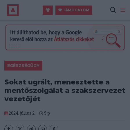
TÁMOGATOM
EGÉSZSÉGÜGY
Sokat ugrált, menesztette a
mentőszolgálat a szakszervezet
vezetőjét
2024. július 2.
5
p