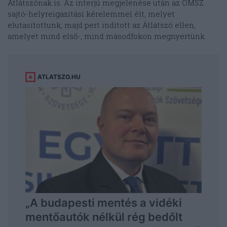
Átlátszónak is. Az interjú megjelenése után az OMSZ
sajtó-helyreigazítási kérelemmel élt, melyet
elutasítottunk, majd pert indított az Átlátszó ellen,
amelyet mind első-, mind másodfokon megnyertünk.