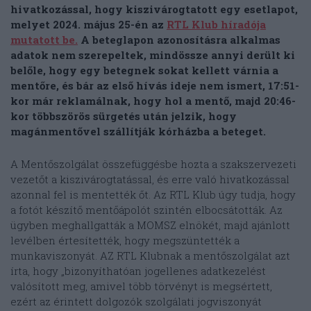
hivatkozással, hogy kiszivárogtatott egy esetlapot,
melyet 2024. május 25-én az
RTL Klub híradója
mutatott be.
A beteglapon azonosításra alkalmas
adatok nem szerepeltek, mindössze annyi derült ki
belőle, hogy egy betegnek sokat kellett várnia a
mentőre, és bár az első hívás ideje nem ismert, 17:51-
kor már reklamálnak, hogy hol a mentő, majd 20:46-
kor többszörös sürgetés után jelzik, hogy
magánmentővel szállítják kórházba a beteget.
A Mentőszolgálat összefüggésbe hozta a szakszervezeti
vezetőt a kiszivárogtatással, és erre való hivatkozással
azonnal fel is mentették őt. Az RTL Klub úgy tudja, hogy
a fotót készítő mentőápolót szintén elbocsátották. Az
ügyben meghallgatták a MOMSZ elnökét, majd ajánlott
levélben értesítették, hogy megszüntették a
munkaviszonyát. AZ RTL Klubnak a mentőszolgálat azt
írta, hogy „bizonyíthatóan jogellenes adatkezelést
valósított meg, amivel több törvényt is megsértett,
ezért az érintett dolgozók szolgálati jogviszonyát