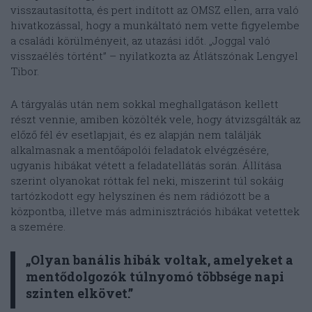
visszautasította, és pert indított az OMSZ ellen, arra való
hivatkozással, hogy a munkáltató nem vette figyelembe
a családi körülményeit, az utazási időt. „Joggal való
visszaélés történt” – nyilatkozta az Átlátszónak Lengyel
Tibor.
A tárgyalás után nem sokkal meghallgatáson kellett
részt vennie, amiben közölték vele, hogy átvizsgálták az
előző fél év esetlapjait, és ez alapján nem találják
alkalmasnak a mentőápolói feladatok elvégzésére,
ugyanis hibákat vétett a feladatellátás során. Állítása
szerint olyanokat róttak fel neki, miszerint túl sokáig
tartózkodott egy helyszínen és nem rádiózott be a
központba, illetve más adminisztrációs hibákat vetettek
a szemére.
„Olyan banális hibák voltak, amelyeket a
mentődolgozók túlnyomó többsége napi
szinten elkövet.”