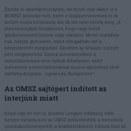
Ezután el akarták bocsájtani, de mivel már akkor is a
MOMSZ alelnöke volt, ezért a szakszervezetnek is rá
kellett volna bólintania, ám ők ezt nem tették meg. „A
mentőszolgálat felajánlotta, hogy vagy belső
gépkocsivezető leszek vagy raktáros. Mivel családom
van, három gyerekem, ezért elfogadtam ezt a
kényszerített megoldást. Eközben az általam indított
pert megnyertem. Ennek következtében a
mentőállomásra nem tudtak áthelyezni, ezért
mehettem a mentőállomással azonos épületben lévő
raktárba dolgozni, ugyanoda, Budapestre.”
Az OMSZ sajtópert indított az
interjúnk miatt
Közel egy év telt el, közben Lengyel többször, több
helyen nyilatkozott az OMSZ működéséről, a mentősök
munkakörülményeiről, a feladatellátásról, többek közt az