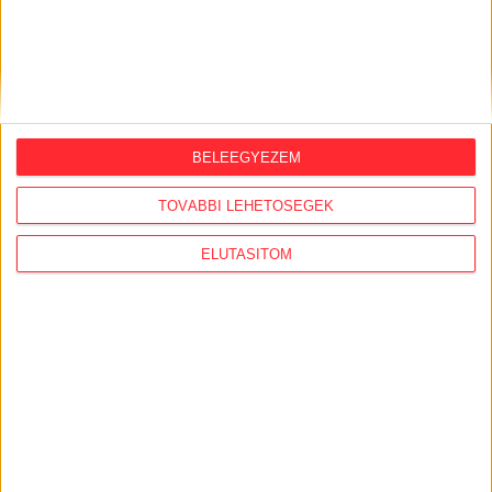
BELEEGYEZEM
TOVÁBBI LEHETŐSÉGEK
ELUTASÍTOM
KÖVESS MINKET VAGY
LÉPJ VELÜNK
KAPCSOLATBA!