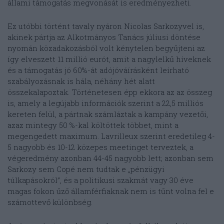
állami támogatás megvonását is eredményezheti.
Ez utóbbi történt tavaly nyáron Nicolas Sarkozyvel is,
akinek pártja az Alkotmányos Tanács júliusi döntése
nyomán közadakozásból volt kénytelen begyűjteni az
így elveszett 11 millió eurót, amit a nagylelkű híveknek
és a támogatás jó 60%-át adójóváírásként leírható
szabályozásnak is hála, néhány hét alatt
összekalapoztak. Történetesen épp ekkora az az összeg
is, amely a legújabb információk szerint a 22,5 milliós
kereten felül, a pártnak számláztak a kampány vezetői,
azaz mintegy 50 %-kal költöttek többet, mint a
megengedett maximum. Lavrilleux szerint eredetileg 4-
5 nagyobb és 10-12 közepes meetinget terveztek, a
végeredmény azonban 44-45 nagyobb lett; azonban sem
Sarkozy sem Copé nem tudtak e „pénzügyi
túlkapásokról”, és a politikusi szakmát vagy 30 éve
magas fokon űző államférfiaknak nem is tűnt volna fel e
számottevő különbség.