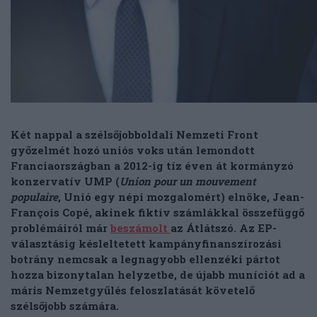
Két nappal a szélsőjobboldali Nemzeti Front
győzelmét hozó uniós voks után lemondott
Franciaországban a 2012-ig tíz éven át kormányzó
konzervatív UMP (
Union pour un mouvement
populaire
, Unió egy népi mozgalomért) elnöke, Jean-
François Copé, akinek fiktív számlákkal összefüggő
problémáiról már
beszámolt
az Átlátszó. Az EP-
választásig késleltetett kampányfinanszírozási
botrány nemcsak a legnagyobb ellenzéki pártot
hozza bizonytalan helyzetbe, de újabb muníciót ad a
máris Nemzetgyűlés feloszlatását követelő
szélsőjobb számára.