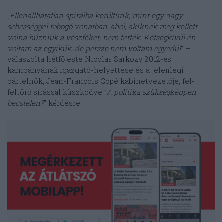
„
Ellenállhatatlan spirálba kerültünk, mint egy nagy
sebességgel robogó vonatban, ahol, akiknek meg kellett
volna húzniuk a vészféket, nem tették. Kétségkívül én
voltam az egyikük, de persze nem voltam egyedül
” –
válaszolta hétfő este Nicolas Sarkozy 2012-es
kampányának igazgató-helyettese és a jelenlegi
pártelnök, Jean-François Copé kabinetvezetője, fel-
feltörő sírással küszködve ”
A politika szükségképpen
becstelen?
” kérdésre.