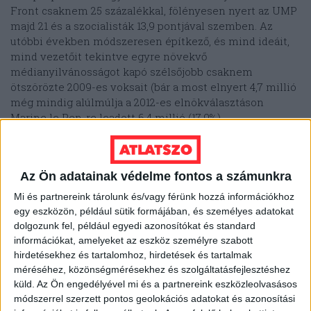
Front csaknem 25 százalékkal, fölényesen nyert az UMP
majd 21 és a szocialisták 13,9 pontjával szemben. Az
utóbbi években módszeresen építkező, és mind ideáit,
mind vezetőit tekintve egyre növekvő
médianyilvánosságot kapó szélsőjobb csaknem
ötszörözte 2009-es voksait (bár a most elnyert 4,7 millió
még mindig alúlmúlja a 2012-es elnökválasztáson
Marine le Pen-re leadott 6,4 millió (17,9%)
szavazócédulát).
A francia politikatörténetben akad néhány újjászületés-
Az Ön adatainak védelme fontos a számunkra
história, ezért egyelőre nem is írnánk le végleg Jean-
François Copét. De remélhetőleg inkább úgy marad meg
Mi és partnereink tárolunk és/vagy férünk hozzá információkhoz
az utókor emlékezetében, mint az iszlamofóbiát
egy eszközön, például sütik formájában, és személyes adatokat
szavazatokra váltó politikai opportunizmus karikatúrája,
dolgozunk fel, például egyedi azonosítókat és standard
információkat, amelyeket az eszköz személyre szabott
akiről a ramadán alatt „szegény francia gyerekektől
hirdetésekhez és tartalomhoz, hirdetések és tartalmak
elragadott” péksütemény, a hírhedt pain au chocolat-
méréséhez, közönségmérésekhez és szolgáltatásfejlesztéshez
sztori fog a franciák eszébe jutni, és nem úgy, mint a
küld.
Az Ön engedélyével mi és a partnereink eszközleolvasásos
Nemzeti Front megállíthatatlan előretörésének egyik
módszerrel szerzett pontos geolokációs adatokat és azonosítási
epizódszereplője.