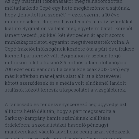
Az ügy márciusi robbanásakor még felháborodottan
méltatlankodó Copé egy hete megköszönte a sajtónak,
hogy „felnyitotta a szemét” – ezek szerint a 10 éve
mindeneseként dolgozó Lavrilleux és a fiktív számlákat
kiállító Bygmalion vállalat még egyetemi baráti köréből
ismert vezetői, akikkel két évtizeden át ápolt szoros
munkakapcsolatot, egyaránt megtévesztették volna. A
Copé frakcióelnökségének kezdete óta a párt és a frakció
kiemelt partnerévé vált Bygmalion (a szóban forgó
milliókon felül a frakció 3,5 milliós állami dotációjából
700 ezer euró vándorolt a zsebükbe csak 2012-ben) egy
másik afférban már eljárás alatt áll: itt a köztévével
kötött szerződések és a média volt elnökénél landolt
utalások között keresik a kapcsolatot a vizsgálóbírók.
A tanácsadó és rendezvényszervező cég ügyvédje azt
állította hétfő délután, hogy a párt megzsarolta a
Sarkozy-kampány hamis számláinak kiállítása
érdekében; a szocialistákat hasonló pénzügyi
manőverekkel vádoló Lavrilleux pedig azzal védekezik,
csupán az összegek „ventillációjáról” van szó, ennél