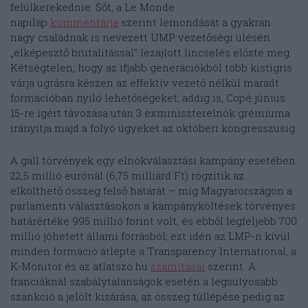
felülkerekednie. Sőt, a Le Monde
napilap
kommentárja
szerint lemondását a gyakran
nagy családnak is nevezett UMP vezetőségi ülésén
„elképesztő brutalitással” lezajlott lincselés előzte meg.
Kétségtelen, hogy az ifjabb generációkból több kistigris
várja ugrásra készen az effektív vezető nélkül maradt
formációban nyíló lehetőségeket; addig is, Copé június
15-re ígért távozása után 3 exminiszterelnök grémiuma
irányítja majd a folyó ügyeket az októberi kongresszusig.
A gall törvények egy elnökválasztási kampány esetében
22,5 millió eurónál (6,75 milliárd Ft) rögzítik az
elkölthető összeg felső határát – míg Magyarországon a
parlamenti választásokon a kampányköltések törvényes
határértéke 995 millió forint volt, és ebből legfeljebb 700
millió jöhetett állami forrásból; ezt idén az LMP-n kívül
minden formáció átlépte a Transparency International, a
K-Monitor és az atlatszo.hu
számításai
szerint. A
franciáknál szabálytalanságok esetén a legsúlyosabb
szankció a jelölt kizárása, az összeg túllépése pedig az