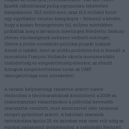
kisebb ráfordítással pedig egyszerűen lehetetlen
kampányolni. 33,5 millió euró, azaz 10,5 milliárd forint
egy egyébként vesztes kampányra – felmerül a kérdés,
hogy a kudarc fenyegetésén túl, milyen mértékben
próbálták meg a látványos meetingek feledtetni Sarkozy
ötéves elnökségének nehezen védhető mérlegét,
illetve a jövőre vonatkozó politikai projekt hiányát.
Annál is inkább, mert az utóbbi probléma ma is fennáll: a
szocialista François Hollande okozta monumentális
csalódottság és elégedetlenség ellenére, az elmúlt
hónapok megmérettetései során az UMP
támogatottsága nem növekedett.
A tavaszi helyhatósági randevún aratott sikere
elsősorban a távolmaradóknak köszönhető: a 2008-as
önkormányzati választásokon a jobboldal kevesebb
szavazattal veszített, mint amennyivel idén tavasszal
elsöprő győzelmet aratott. A baloldali szavazók
tartózkodása április 25-én azonban már nem volt elég az
európai parlamenti győzelemhez: a szélsőjobb Nemzeti