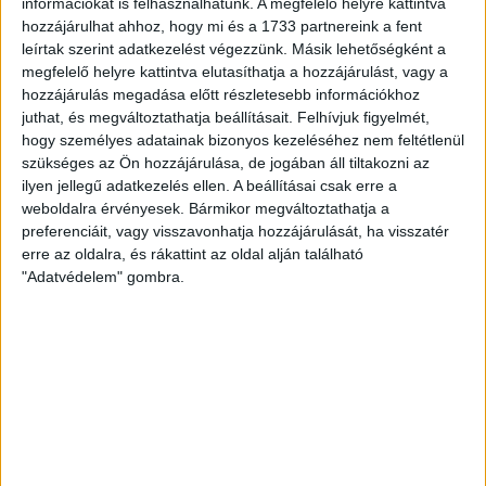
információkat is felhasználhatunk. A megfelelő helyre kattintva
hozzájárulhat ahhoz, hogy mi és a 1733 partnereink a fent
Az EP-be 24 tagú delegációval készülő Marine Le Pen-
leírtak szerint adatkezelést végezzünk. Másik lehetőségként a
nek amúgy nemcsak a minimum 7 országból
megfelelő helyre kattintva elutasíthatja a hozzájárulást, vagy a
verbuválandó parlamenti csoportalakítás okozhat
hozzájárulás megadása előtt részletesebb információkhoz
gondot, de már neki is meggyűlik a baja a nyomozó
juthat, és megváltoztathatja beállításait.
Felhívjuk figyelmét,
szervekkel. Áprilisban vizsgálat indult Jeanne nevű
hogy személyes adatainak bizonyos kezeléséhez nem feltétlenül
mikropártja ellen, amely 2012-ben potom 9,5 millió eurót
szükséges az Ön hozzájárulása, de jogában áll tiltakozni az
gyűjtött adományokból, és esetleg visszaélhetett az
ilyen jellegű adatkezelés ellen. A beállításai csak erre a
állami támogatásokkal, pl. a párt elöljáróinak nyújtott
weboldalra érvényesek. Bármikor megváltoztathatja a
magas kamatozású kölcsönök révén.
preferenciáit, vagy visszavonhatja hozzájárulását, ha visszatér
erre az oldalra, és rákattint az oldal alján található
"Adatvédelem" gombra.
Az UMP-re visszatérve, a finanszírozás lényegi
kérdéseit a kampányok pénzügyi hátterét ellenőrző
Nemzeti Bizottság (CNCCFP) elnöke vetette fel a
napokban adott
nyilatkozataiban
. Egyrészt felhívta a
figyelmet arra a felemás helyzetre, hogy ők csupán a
kampányszámlákhoz férnek hozzá, így nem is volt
tudomásuk a párt költségvetésében keletkezett 11
milliós „lyukról”; azaz talán érdemes lenne kiterjeszteni
az intézményes kontrollt a pártok gazdálkodására is. A