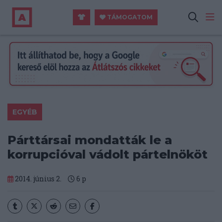
TÁMOGATOM
EGYÉB
Párttársai mondatták le a
korrupcióval vádolt pártelnököt
2014. június 2.
6
p