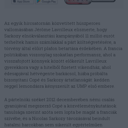
Az egyik hírcsatornán közvetített húszperces
vallomásában Jérôme Lavrilleux elismerte, hogy
Sarkozy elnökválasztási kampányából 11 millió eurót
terheltek hamis számlákkal a párt költségvetésére, a
törvény által előírt plafon betartása érdekében. A francia
politikában viszonylag szokatlan performansz, ahol a
visszafojtott könnyek között előkerült Lavrilleux
gyerekkora vagy a hitelből fizetett víkendház, ahol
édesapjával hétvégente barkácsol, hiába próbálta
bizonyítani Copé és Sarkozy ártatlanságát: kedden
reggel lemondásra kényszerült az UMP első embere.
A pártelnöki széket 2012 decemberében némi csalás
gyanújával megszerző Copé a közvéleménykutatások
tanulsága szerint azóta sem lopta be magát a franciák
szívébe, és a Nicolas Sarkozy távozásával beindult
hatalmi harcokban sem sikerült egyértelműen