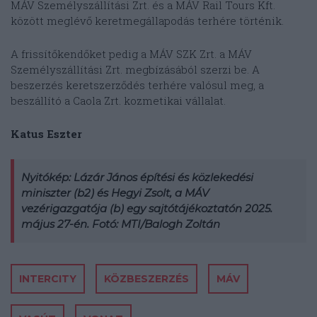
MÁV Személyszállítási Zrt. és a MÁV Rail Tours Kft.
között meglévő keretmegállapodás terhére történik.
A frissítőkendőket pedig a MÁV SZK Zrt. a MÁV
Személyszállítási Zrt. megbízásából szerzi be. A
beszerzés keretszerződés terhére valósul meg, a
beszállító a Caola Zrt. kozmetikai vállalat.
Katus Eszter
Nyitókép: Lázár János építési és közlekedési
miniszter (b2) és Hegyi Zsolt, a MÁV
vezérigazgatója (b) egy sajtótájékoztatón 2025.
május 27-én. Fotó: MTI/Balogh Zoltán
INTERCITY
KÖZBESZERZÉS
MÁV