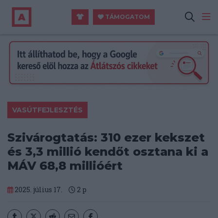
TÁMOGATOM
VASÚTFEJLESZTÉS
Szivárogtatás: 310 ezer kekszet
és 3,3 millió kendőt osztana ki a
MÁV 68,8 millióért
2025. július 17.
2
p