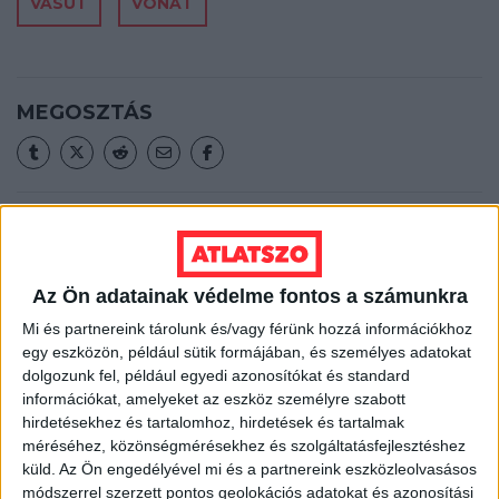
VASÚT
VONAT
MEGOSZTÁS
Nélküled nincsenek sztorik.
Az Ön adatainak védelme fontos a számunkra
Mi és partnereink tárolunk és/vagy férünk hozzá információkhoz
egy eszközön, például sütik formájában, és személyes adatokat
BANKKÁRTYA
dolgozunk fel, például egyedi azonosítókat és standard
információkat, amelyeket az eszköz személyre szabott
PAYPAL
hirdetésekhez és tartalomhoz, hirdetések és tartalmak
méréséhez, közönségmérésekhez és szolgáltatásfejlesztéshez
ÁTUTALÁS
küld.
Az Ön engedélyével mi és a partnereink eszközleolvasásos
módszerrel szerzett pontos geolokációs adatokat és azonosítási