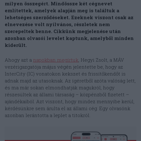
milyen összegért. Mindössze két cégnevet
említettek, amelyek alapján meg is találtuk a
lehetséges szerződéseket. Ezeknek viszont csak az
elnevezése volt nyilvános, részletek nem
szerepeltek benne. Cikkünk megjelenése után
azonban olvasói levelet kaptunk, amelyből minden
kiderült.
Ahogy azt a
napokban megírtuk
, Hegyi Zsolt, a MÁV
vezérigazgatója május végén jelentette be, hogy az
InterCity (IC) vonatokon kekszet és frissítőkendőt is
adnak majd az utasoknak. Az ígéretből azóta valóság lett,
és ma már sokan elmondhatják magukról, hogy
részesültek az állami társaság – közpénzből fizetett –
ajándékaiból. Azt viszont, hogy mindez mennyibe kerül,
kérdésünkre sem árulta el az állami cég. Egy olvasónk
azonban lerántotta a leplet a titokról.