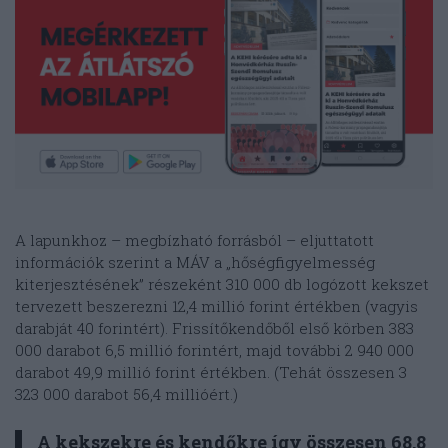
A lapunkhoz – megbízható forrásból – eljuttatott
információk szerint a MÁV a „hőségfigyelmesség
kiterjesztésének” részeként 310 000 db logózott kekszet
tervezett beszerezni 12,4 millió forint értékben (vagyis
darabját 40 forintért). Frissítőkendőből első körben 383
000 darabot 6,5 millió forintért, majd további 2 940 000
darabot 49,9 millió forint értékben. (Tehát összesen 3
323 000 darabot 56,4 millióért.)
A kekszekre és kendőkre így összesen 68,8