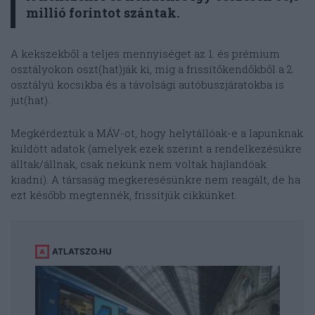
millió forintot szántak.
A kekszekből a teljes mennyiséget az 1. és prémium
osztályokon oszt(hat)ják ki, míg a frissítőkendőkből a 2.
osztályú kocsikba és a távolsági autóbuszjáratokba is
jut(hat).
Megkérdeztük a MÁV-ot, hogy helytállóak-e a lapunknak
küldött adatok (amelyek ezek szerint a rendelkezésükre
álltak/állnak, csak nekünk nem voltak hajlandóak
kiadni). A társaság megkeresésünkre nem reagált, de ha
ezt később megtennék, frissítjük cikkünket.