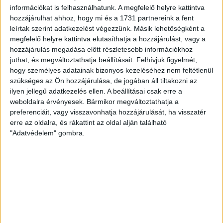
információkat is felhasználhatunk. A megfelelő helyre kattintva
1%
hozzájárulhat ahhoz, hogy mi és a 1731 partnereink a fent
leírtak szerint adatkezelést végezzünk. Másik lehetőségként a
ÍGY IS TÁMOGATHATSZ
megfelelő helyre kattintva elutasíthatja a hozzájárulást, vagy a
hozzájárulás megadása előtt részletesebb információkhoz
Támogasd a munkánkat bankkártyás
juthat, és megváltoztathatja beállításait.
Felhívjuk figyelmét,
fizetéssel! Köszönjük.
hogy személyes adatainak bizonyos kezeléséhez nem feltétlenül
szükséges az Ön hozzájárulása, de jogában áll tiltakozni az
ilyen jellegű adatkezelés ellen. A beállításai csak erre a
5 000 Ft
10 000 Ft
20 000 Ft
weboldalra érvényesek. Bármikor megváltoztathatja a
preferenciáit, vagy visszavonhatja hozzájárulását, ha visszatér
Egyedi összeg
erre az oldalra, és rákattint az oldal alján található
"Adatvédelem" gombra.
E-mailcím
*
Vezetéknév
Keresztnév
*
*