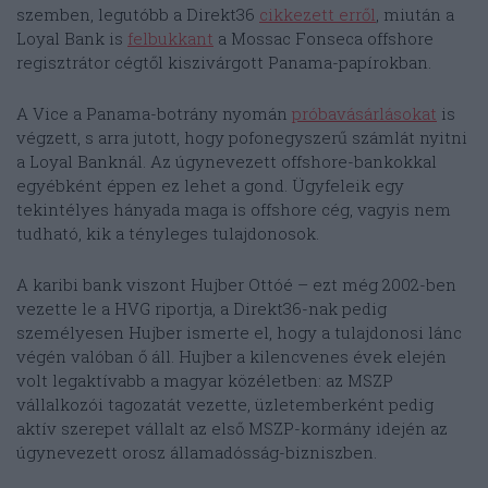
szemben, legutóbb a Direkt36
cikkezett erről
, miután a
Loyal Bank is
felbukkant
a Mossac Fonseca offshore
regisztrátor cégtől kiszivárgott Panama-papírokban.
A Vice a Panama-botrány nyomán
próbavásárlásokat
is
végzett, s arra jutott, hogy pofonegyszerű számlát nyitni
a Loyal Banknál. Az úgynevezett offshore-bankokkal
egyébként éppen ez lehet a gond. Ügyfeleik egy
tekintélyes hányada maga is offshore cég, vagyis nem
tudható, kik a tényleges tulajdonosok.
A karibi bank viszont Hujber Ottóé – ezt még 2002-ben
vezette le a HVG riportja, a Direkt36-nak pedig
személyesen Hujber ismerte el, hogy a tulajdonosi lánc
végén valóban ő áll. Hujber a kilencvenes évek elején
volt legaktívabb a magyar közéletben: az MSZP
vállalkozói tagozatát vezette, üzletemberként pedig
aktív szerepet vállalt az első MSZP-kormány idején az
úgynevezett orosz államadósság-bizniszben.