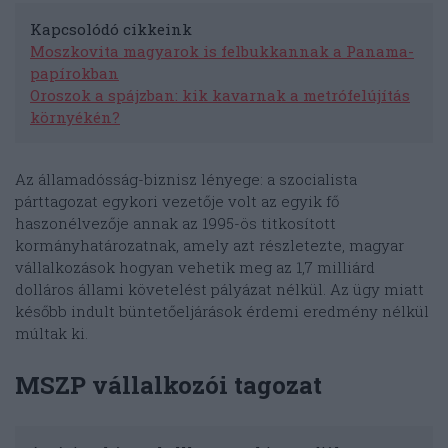
Kapcsolódó cikkeink
Moszkovita magyarok is felbukkannak a Panama-
papírokban
Oroszok a spájzban: kik kavarnak a metrófelújítás
környékén?
Az államadósság-biznisz lényege: a szocialista
párttagozat egykori vezetője volt az egyik fő
haszonélvezője annak az 1995-ös titkosított
kormányhatározatnak, amely azt részletezte, magyar
vállalkozások hogyan vehetik meg az 1,7 milliárd
dolláros állami követelést pályázat nélkül. Az ügy miatt
később indult büntetőeljárások érdemi eredmény nélkül
múltak ki.
MSZP vállalkozói tagozat