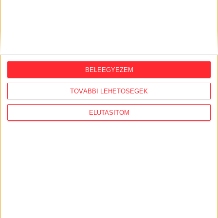
BELEEGYEZEM
TOVÁBBI LEHETŐSÉGEK
ELUTASÍTOM
Olyan információk is a tudomásunkra jutottak,
hogy a Sun Power Industrial 2013 decemberében
jelentős összeget, több mint 200 ezer eurót utalt
tanácsadás és projektmenedzsment címen Loyal
Bank-os számlájáról a Seychelles-szigeteki Villa
Overseas Ltd-nek. A Villa Overseas igazgatója egy
másik nicosiai ügyvéd, aki 2012 novemberében egy
évre szóló cégképviseleti meghatalmazást adott
Georgieva fiának, Martin Georgievnek.