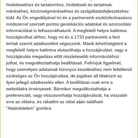
akit a Molnár Gyula féle „megújuló” MSZP épp most
hirdetésekhez és tartalomhoz, hirdetések és tartalmak
reaktivált
választmányi elnökhelyettesnek.
méréséhez, közönségmérésekhez és szolgáltatásfejlesztéshez
küld.
Az Ön engedélyével mi és a partnereink eszközleolvasásos
módszerrel szerzett pontos geolokációs adatokat és azonosítási
Barabás szintén a Hujber vezette MSZP-s vállalkozói
információkat is felhasználhatunk. A megfelelő helyre kattintva
tagozat tagja volt, itt bukkant fel a későbbi
hozzájárulhat ahhoz, hogy mi és a 1733 partnereink a fent
pártpénzember Puch László is. Nem volt tagja a
leírtak szerint adatkezelést végezzünk. Másik lehetőségként a
párttagozatnak, a Hunga-Rus igazgatóságának viszont
megfelelő helyre kattintva elutasíthatja a hozzájárulást, vagy a
1994-1995-ben igen Janza Károly, a Horn-kormány
hozzájárulás megadása előtt részletesebb információkhoz
honvédelmi helyettes államtitkára. Janza pár hónappal
juthat, és megváltoztathatja beállításait.
Felhívjuk figyelmét,
később már a szaktárcát képviselte abban a
hogy személyes adatainak bizonyos kezeléséhez nem feltétlenül
bizottságban, amely az államadósság-lebontás
szükséges az Ön hozzájárulása, de jogában áll tiltakozni az
részleteiről dönthetett, s amelyben a tárcaközi bizottság
ilyen jellegű adatkezelés ellen. A beállításai csak erre a
javaslatára Hujber Ottó foglalt helyet.
weboldalra érvényesek. Bármikor megváltoztathatja a
preferenciáit, vagy visszavonhatja hozzájárulását, ha visszatér
Az orosz nevű felesége által tulajdonolt Intertraverz Zrt.-
erre az oldalra, és rákattint az oldal alján található
n keresztül Hujber 1993 óta folyamatosan, kormányokon
"Adatvédelem" gombra.
átívelően az állami MÁV Zrt.-vel közösen tulajdonos a
vonatos élményutazásokat kínáló
MÁV Nosztalgia
Kft.-
ben is. A nosztalgia nem rossz üzlet: tavaly 1,7 milliárdos
forgalmat produkált a cég, 27 milliós eredményét pedig