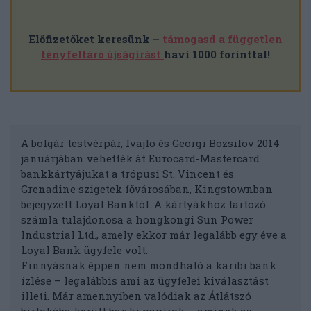
Előfizetőket keresünk –
támogasd a független
tényfeltáró újságírást
havi 1000 forinttal!
A bolgár testvérpár, Ivajlo és Georgi Bozsilov 2014
januárjában vehették át Eurocard-Mastercard
bankkártyájukat a trópusi St. Vincent és
Grenadine szigetek fővárosában, Kingstownban
bejegyzett Loyal Banktól. A kártyákhoz tartozó
számla tulajdonosa a hongkongi Sun Power
Industrial Ltd., amely ekkor már legalább egy éve a
Loyal Bank ügyfele volt.
Finnyásnak éppen nem mondható a karibi bank
ízlése – legalábbis ami az ügyfelei kiválasztást
illeti. Már amennyiben valódiak az Átlátszó
birtokába került banki papírok – aminek az