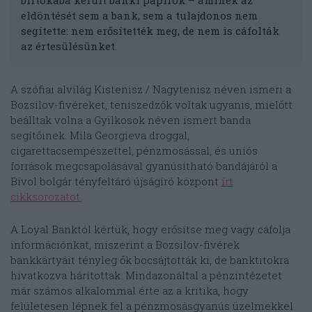
eldöntését sem a bank, sem a tulajdonos nem
segítette: nem erősítették meg, de nem is cáfolták
az értesülésünket.
A szófiai alvilág Kistenisz / Nagytenisz néven ismeri a
Bozsilov-fivéreket, teniszedzők voltak ugyanis, mielőtt
beálltak volna a Gyilkosok néven ismert banda
segítőinek. Mila Georgieva droggal,
cigarettacsempészettel, pénzmosással, és uniós
források megcsapolásával gyanúsítható bandájáról a
Bivol bolgár tényfeltáró újságíró központ
írt
cikksorozatot.
A Loyal Banktól kértük, hogy erősítse meg vagy cáfolja
információnkat, miszerint a Bozsilov-fivérek
bankkártyáit tényleg ők bocsájtották ki, de banktitokra
hivatkozva hárítottak. Mindazonáltal a pénzintézetet
már számos alkalommal érte az a kritika, hogy
felületesen lépnek fel a pénzmosásgyanús üzelmekkel