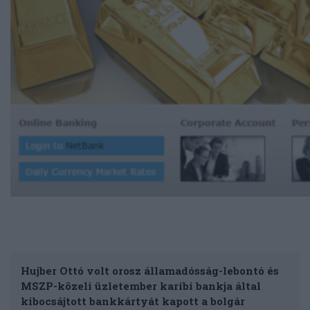
Hujber Ottó volt orosz államadósság-lebontó és
MSZP-közeli üzletember karibi bankja által
kibocsájtott bankkártyát kapott a bolgár