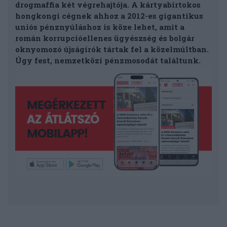
drogmaffia két végrehajtója. A kártyabirtokos
hongkongi cégnek ahhoz a 2012-es gigantikus
uniós pénznyúláshoz is köze lehet, amit a
román korrupcióellenes ügyészség és bolgár
oknyomozó újságírók tártak fel a közelmúltban.
Úgy fest, nemzetközi pénzmosodát találtunk.