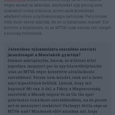
végre azokat az adatokat, amelyeket egy percig sem
szabadott volna titkolnia, mivel azok közérdekű
adatként eleve a nyilvánosságra tartoznak. Petíciónkat
több mint ezren aláírták, de ez is hatástalan maradt. Ezt
követte a feljelentés, és az MTVA csak ezután tett eleget
a bíróság ítéletének.
Jelentősen túlszámlázta szerződés szerinti
járandóságát a Marslakók gyártója?
Számos adatigénylés, három, az átlátszó által
jogerősen megnyert per és egy büntetőfeljelentés
után az MTVA végre közzétette alvállalkozói
szerződéseit. Persze nem mindet, csak azt a hetet,
amit kipereltünk belőlük. Lássuk, hogy mit
kaptunk! Mi van A dal, a Fábry, a Magyarország,
szeretlek!, a Maradj talpon! és az On the spot
gyártására vonatkozó szerződésekben, na és persze
mit és mennyiért szakértett Várhegyi Attila cége az
MTVA-nak? Mindenek előtt azonban azt, hogy