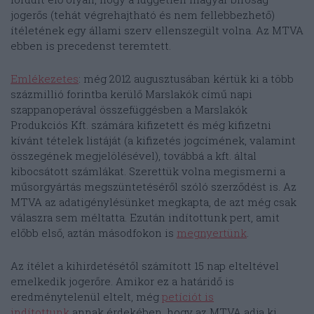
jogerős (tehát végrehajtható és nem fellebbezhető)
ítéletének egy állami szerv ellenszegült volna. Az MTVA
ebben is precedenst teremtett.
Emlékezetes
: még 2012 augusztusában kértük ki a több
százmillió forintba kerülő Marslakók című napi
szappanoperával összefüggésben a Marslakók
Produkciós Kft. számára kifizetett és még kifizetni
kívánt tételek listáját (a kifizetés jogcímének, valamint
összegének megjelölésével), továbbá a kft. által
kibocsátott számlákat. Szerettük volna megismerni a
műsorgyártás megszüntetéséről szóló szerződést is. Az
MTVA az adatigénylésünket megkapta, de azt még csak
válaszra sem méltatta. Ezután indítottunk pert, amit
előbb első, aztán másodfokon is
megnyertünk
.
Az ítélet a kihirdetésétől számított 15 nap elteltével
emelkedik jogerőre. Amikor ez a határidő is
eredménytelenül eltelt, még
petíciót is
indítottunk
annak érdekében, hogy az MTVA adja ki