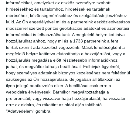
információkat, amelyeket az eszköz személyre szabott
ÍGY IS TÁMOGATHATSZ
hirdetésekhez és tartalomhoz, hirdetések és tartalmak
méréséhez, közönségmérésekhez és szolgáltatásfejlesztéshez
Támogasd a munkánkat bankkártyás
küld.
Az Ön engedélyével mi és a partnereink eszközleolvasásos
fizetéssel! Köszönjük.
módszerrel szerzett pontos geolokációs adatokat és azonosítási
információkat is felhasználhatunk. A megfelelő helyre kattintva
hozzájárulhat ahhoz, hogy mi és a 1733 partnereink a fent
5 000 Ft
10 000 Ft
20 000 Ft
leírtak szerint adatkezelést végezzünk. Másik lehetőségként a
megfelelő helyre kattintva elutasíthatja a hozzájárulást, vagy a
Egyedi összeg
hozzájárulás megadása előtt részletesebb információkhoz
juthat, és megváltoztathatja beállításait.
Felhívjuk figyelmét,
E-mailcím
hogy személyes adatainak bizonyos kezeléséhez nem feltétlenül
*
szükséges az Ön hozzájárulása, de jogában áll tiltakozni az
ilyen jellegű adatkezelés ellen. A beállításai csak erre a
weboldalra érvényesek. Bármikor megváltoztathatja a
preferenciáit, vagy visszavonhatja hozzájárulását, ha visszatér
Vezetéknév
Keresztnév
*
*
erre az oldalra, és rákattint az oldal alján található
"Adatvédelem" gombra.
TÁMOGATOM