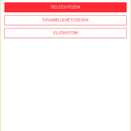
lakcímét Habony Árpád, egy helyi
BELEEGYEZEM
ingatlanos-dinasztiához vezetnek a
szálak
TOVÁBBI LEHETŐSÉGEK
2026. augusztus 3.
ELUTASÍTOM
Feleslegessé váltak a külföldi orbánisták,
vezetőik Amerikában házalnak a
hálózattal
AJÁNLÓ