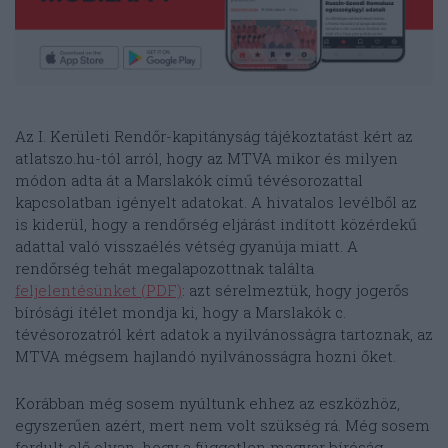
Az I. Kerületi Rendőr-kapitányság tájékoztatást kért az
atlatszo.hu-tól arról, hogy az MTVA mikor és milyen
módon adta át a Marslakók című tévésorozattal
kapcsolatban igényelt adatokat. A hivatalos levélből az
is kiderül, hogy a rendőrség eljárást indított közérdekű
adattal való visszaélés vétség gyanúja miatt. A
rendőrség tehát megalapozottnak találta
feljelentésünket (PDF)
: azt sérelmeztük, hogy jogerős
bírósági ítélet mondja ki, hogy a Marslakók c.
tévésorozatról kért adatok a nyilvánosságra tartoznak, az
MTVA mégsem hajlandó nyilvánosságra hozni őket.
Korábban még sosem nyúltunk ehhez az eszközhöz,
egyszerűen azért, mert nem volt szükség rá. Még sosem
fordult elő olyan, hogy a független magyar bíróság