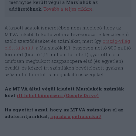
mennyibe került végül a Marslakók az
adófizetőknek.
Tovább a teljes cikkre.
A kapott adatok ismeretében nem meglepő, hogy az
MTVA inkább titkolta volna a tévésorozat elkészítéséről
szóló szerződéseket és számlákat, mert így
ország-világ
előtt kiderült
: a Marslakók Kft. összesen nettó 900 millió
forintért (bruttó 1,14 milliárd forintért) gyártotta le a
csúfosan megbukott szappanopera első (és egyetlen)
évadát, és kézzel írt számlákon bevételezett gyakran
százmillió forintot is meghaladó összegeket.
Az MTVA által végül kiadott Marslakók-számlák
közt
itt lehet böngészni (Google Drive)
Ha egyetért azzal, hogy az MTVA számoljon el az
adóforintjainkkal,
írja alá a petíciónkat!