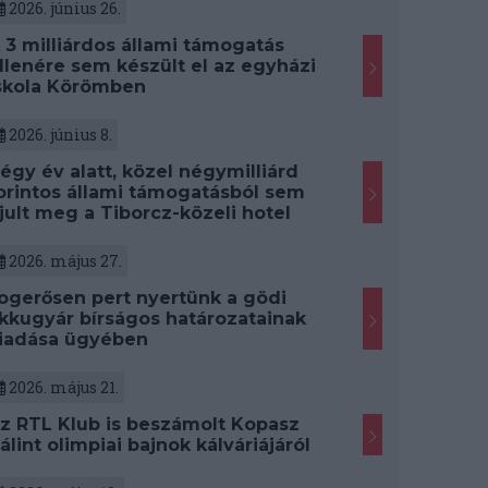
2026. június 26.
 3 milliárdos állami támogatás
llenére sem készült el az egyházi
skola Körömben
2026. június 8.
égy év alatt, közel négymilliárd
orintos állami támogatásból sem
jult meg a Tiborcz-közeli hotel
2026. május 27.
ogerősen pert nyertünk a gödi
kkugyár bírságos határozatainak
iadása ügyében
2026. május 21.
z RTL Klub is beszámolt Kopasz
álint olimpiai bajnok kálváriájáról