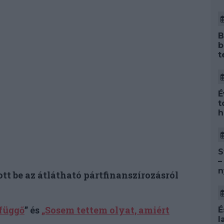
B
b
t
É
t
h
S
–
n
tt be az átlátható pártfinanszírozásról
függő
” és
„Sosem tettem olyat, amiért
É
l