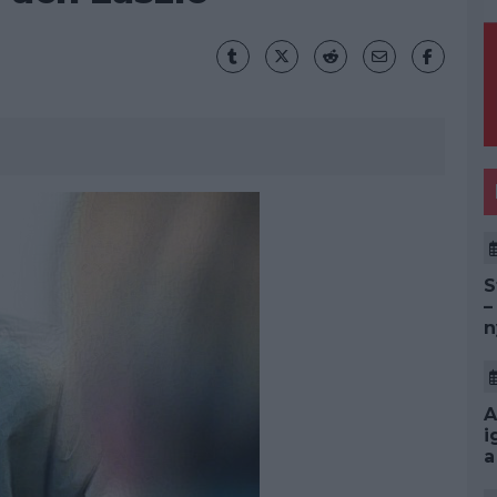
S
–
n
A
i
a