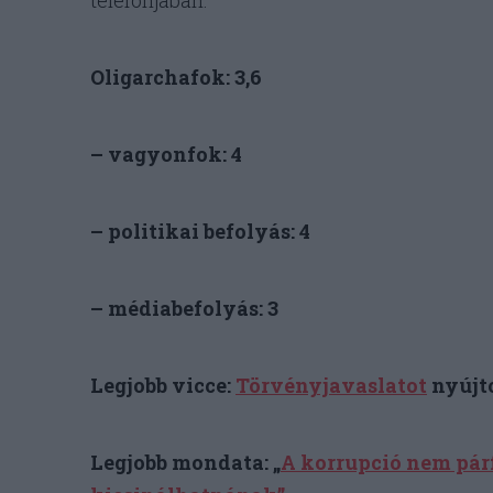
telefonjában.
Oligarchafok: 3,6
– vagyonfok: 4
– politikai befolyás: 4
– médiabefolyás: 3
Legjobb vicce:
Törvényjavaslatot
nyújto
Legjobb mondata: „
A korrupció nem pár