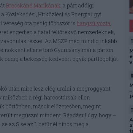
ját
Brecskáné Marikának
, a párt addigi
 a Közlekedési, Hírközlési és Energiaügyi
i vereség óta pedig többször is
hangsúlyozta
,
eret engedjen a fiatal feltörekvő nemzedéknek,
isszavonulás részei. Az MSZP még mindig inkább
relnökként ellene törő Gyurcsány már a párton
M
e
nök pedig a békesség kedvéért egyik pártfogoltját
v
M
skó után mire lesz elég uralni a megroggyant
–
1
miközben a régi harcostársak ellen
lük börtönben, mások előzetesben, megint
erült megúszni mindent. Ráadásul úgy, hogy –
A
se az S se az L betűnél nincs meg a
a
t