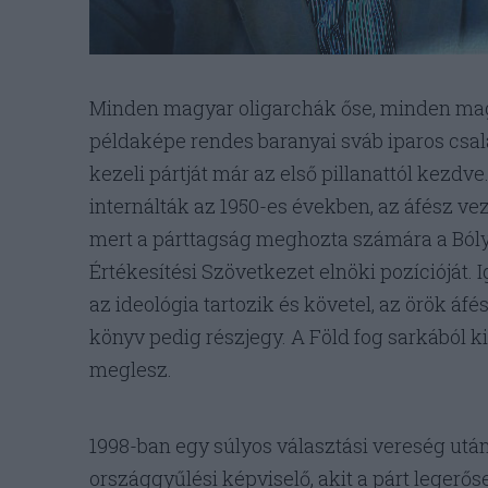
Minden magyar oligarchák őse, minden mag
példaképe rendes baranyai sváb iparos csa
kezeli pártját már az első pillanattól kezdv
internálták az 1950-es években, az áfész ve
mert a párttagság meghozta számára a Bóly
Értékesítési Szövetkezet elnöki pozícióját.
az ideológia tartozik és követel, az örök áfé
könyv pedig részjegy. A Föld fog sarkából
meglesz.
1998-ban egy súlyos választási vereség után
országgyűlési képviselő, akit a párt legerő