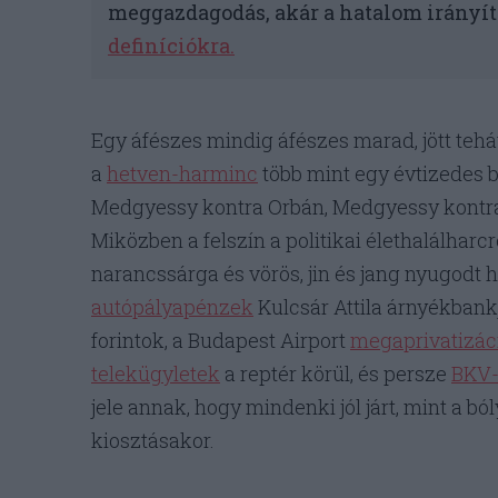
meggazdagodás, akár a hatalom irányítá
definíciókra.
Egy áfészes mindig áfészes marad, jött teh
a
hetven-harminc
több mint egy évtizedes b
Medgyessy kontra Orbán, Medgyessy kontra
Miközben a felszín a politikai élethalálharc
narancssárga és vörös, jin és jang nyugodt 
autópályapénzek
Kulcsár Attila árnyékbank
forintok, a Budapest Airport
megaprivatizác
telekügyletek
a reptér körül, és persze
BKV
jele annak, hogy mindenki jól járt, mint a 
kiosztásakor.