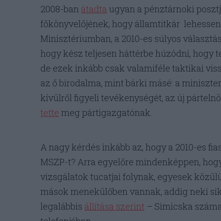
2008-ban
átadta
ugyan a pénztárnoki poszt
főkönyvelőjének, hogy államtitkár lehessen
Minisztériumban, a 2010-es súlyos választás
hogy kész teljesen háttérbe húzódni, hogy t
de ezek inkább csak valamiféle taktikai v
az ő birodalma, mint bárki másé: a miniszte
kívülről figyeli tevékenységét, az új pártel
tette
meg pártigazgatónak.
A nagy kérdés inkább az, hogy a 2010-es fia
MSZP-t? Arra egyelőre mindenképpen, hogy 
vizsgálatok tucatjai folynak, egyesek közü
mások menekülőben vannak, addig neki sik
legalábbis
állítása szerint
– Simicska száma 