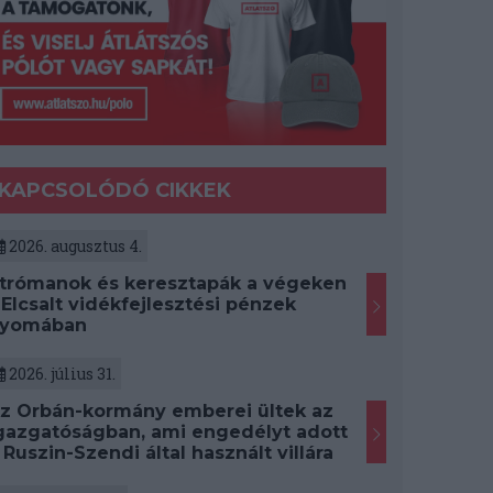
KAPCSOLÓDÓ CIKKEK
2026. augusztus 4.
trómanok és keresztapák a végeken
 Elcsalt vidékfejlesztési pénzek
yomában
2026. július 31.
z Orbán-kormány emberei ültek az
gazgatóságban, ami engedélyt adott
 Ruszin-Szendi által használt villára