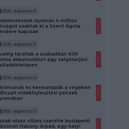
2026. augusztus 5.
ejelentésünk nyomán 4 milliós
írságot szabtak ki a Szent Ágota
endere kapcsán
2026. augusztus 5.
vekig tároltak a szabadban 600
onna akkumulátort egy salgótarjáni
ulladéktelepen
2026. augusztus 4.
trómanok és keresztapák a végeken
 Elcsalt vidékfejlesztési pénzek
yomában
2026. augusztus 3.
szak-olasz villára cserélte budapesti
akcímét Habony Árpád, egy helyi