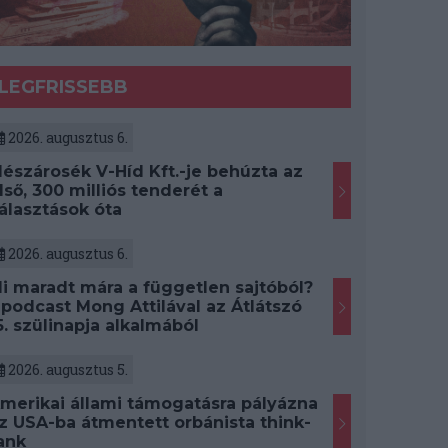
LEGFRISSEBB
2026. augusztus 6.
észárosék V-Híd Kft.-je behúzta az
lső, 300 milliós tenderét a
álasztások óta
2026. augusztus 6.
i maradt mára a független sajtóból?
 podcast Mong Attilával az Átlátszó
5. szülinapja alkalmából
2026. augusztus 5.
merikai állami támogatásra pályázna
z USA-ba átmentett orbánista think-
ank