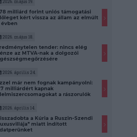
2026. május 19.
78 milliárd forint uniós támogatási
lőleget kért vissza az állam az elmúlt
 évben
2026. május 18.
redménytelen tender: nincs elég
énze az MTVA-nak a dolgozói
gészségmegőrzésére
2026. április 24.
zzel már nem fognak kampányolni:
,7 milliárdért kapnak
lelmiszercsomagokat a rászorulók
2026. április 14.
isszadobta a Kúria a Ruszin-Szendi
luxusvillája" miatt indított
datperünket