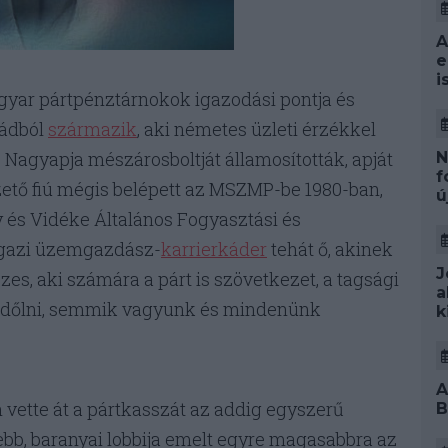
A
e
i
yar pártpénztárnokok igazodási pontja és
ládból
származik
, aki németes üzleti érzékkel
e. Nagyapja mészárosboltját államosították, apját
N
f
zető fiú mégis belépett az MSZMP-be 1980-ban,
ú
 és Vidéke Általános Fogyasztási és
 Igazi üzemgazdász-
karrierkáder
tehát ő, akinek
J
szes, aki számára a párt is szövetkezet, a tagsági
a
 kidőlni, semmik vagyunk és mindenünk
k
A
 vette át a pártkasszát az addig egyszerű
B
sebb, baranyai lobbija emelt egyre magasabbra az