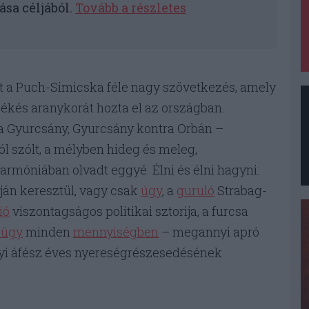
sa céljából.
Tovább a részletes
át a Puch-Simicska féle nagy szövetkezés, amely
ékés aranykorát hozta el az országban.
 Gyurcsány, Gyurcsány kontra Orbán –
ról szólt, a mélyben hideg és meleg,
harmóniában olvadt eggyé. Élni és élni hagyni:
ján keresztül, vagy csak
úgy
, a
guruló
Strabag-
ió
viszontagságos politikai sztorija, a furcsa
-ügy
minden
mennyiségben
– megannyi apró
bólyi áfész éves nyereségrészesedésének