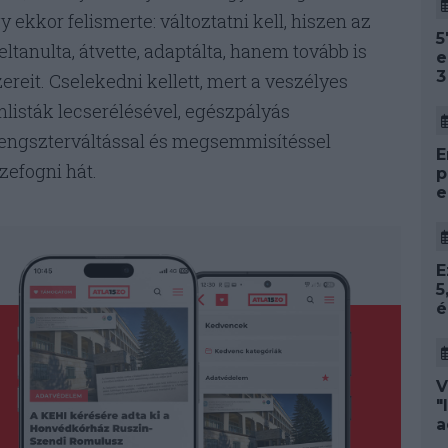
 ekkor felismerte: változtatni kell, hiszen az
5
ltanulta, átvette, adaptálta, hanem tovább is
e
3
eit. Cselekedni kellett, mert a veszélyes
mlisták lecserélésével, egészpályás
 gengszterváltással és megsemmisítéssel
E
zefogni hát.
p
e
E
5
é
V
"
a