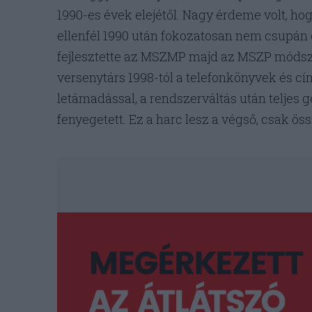
1990-es évek elejétől. Nagy érdeme volt, hogy
ellenfél 1990 után fokozatosan nem csupán e
fejlesztette az MSZMP majd az MSZP módszer
versenytárs 1998-tól a telefonkönyvek és cí
letámadással, a rendszerváltás után teljes
fenyegetett. Ez a harc lesz a végső, csak öss