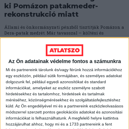
ki Pomázon patakmeder-
rekonstrukció miatt
Állami és önkormányzati pénzből tisztítják Pomázon a
Dera-patak medrét. Már tavasszal – költési és
vegetációs időszakban – nekifogtak a favágásnak,...
ÁTLÁTSZÓ
2019. augusztus 5.
4
p
Az Ön adatainak védelme fontos a számunkra
Mi és partnereink tárolunk és/vagy férünk hozzá információkhoz
egy eszközön, például sütik formájában, és személyes adatokat
dolgozunk fel, például egyedi azonosítókat és standard
információkat, amelyeket az eszköz személyre szabott
hirdetésekhez és tartalomhoz, hirdetések és tartalmak
méréséhez, közönségmérésekhez és szolgáltatásfejlesztéshez
küld.
Az Ön engedélyével mi és a partnereink eszközleolvasásos
módszerrel szerzett pontos geolokációs adatokat és azonosítási
információkat is felhasználhatunk. A megfelelő helyre kattintva
hozzájárulhat ahhoz, hogy mi és a 1733 partnereink a fent