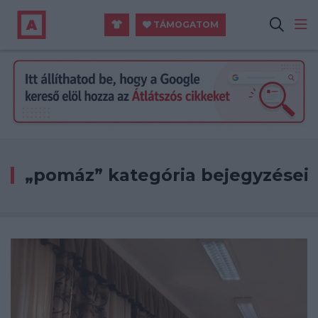
TÁMOGATOM
„pomáz” kategória bejegyzései