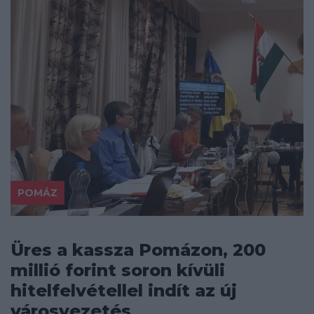
POMÁZ
Üres a kassza Pomázon, 200
millió forint soron kívüli
hitelfelvétellel indít az új
városvezetés