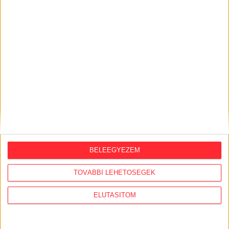
BELEEGYEZEM
TOVÁBBI LEHETŐSÉGEK
KiMitTud
ELUTASÍTOM
Legutóbb frissült adatigénylések:
XI. kerület Haraszt utca forgalmi rendje