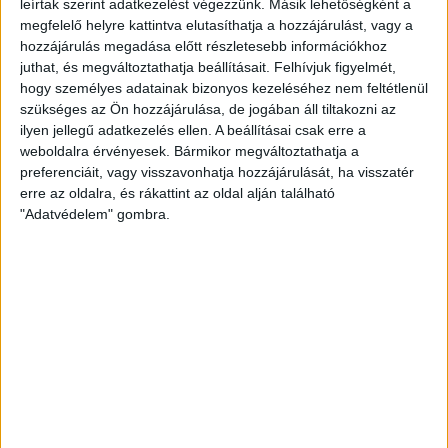
leírtak szerint adatkezelést végezzünk. Másik lehetőségként a
megfelelő helyre kattintva elutasíthatja a hozzájárulást, vagy a
LEGFRISSEBB
hozzájárulás megadása előtt részletesebb információkhoz
juthat, és megváltoztathatja beállításait.
Felhívjuk figyelmét,
hogy személyes adatainak bizonyos kezeléséhez nem feltétlenül
2026. augusztus 7.
szükséges az Ön hozzájárulása, de jogában áll tiltakozni az
Orbán Gáspár Csádban, mérgező anyag
ilyen jellegű adatkezelés ellen. A beállításai csak erre a
Újpesten és Rákospalotán
weboldalra érvényesek. Bármikor megváltoztathatja a
preferenciáit, vagy visszavonhatja hozzájárulását, ha visszatér
2026. augusztus 7.
erre az oldalra, és rákattint az oldal alján található
"Adatvédelem" gombra.
Félmilliárd forintot kapott a CÖF
„magyarországi vállalkozásoktól” 2025-
ben
2026. augusztus 6.
Mészárosék V-Híd Kft.-je behúzta az
első, 300 milliós tenderét a választások
óta
2026. augusztus 6.