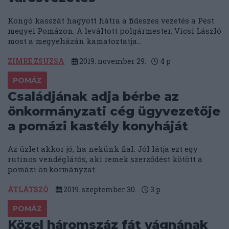
Kongó kasszát hagyott hátra a fideszes vezetés a Pest
megyei Pomázon. A leváltott polgármester, Vicsi László
most a megyeházán kamatoztatja...
ZIMRE ZSUZSA
2019. november 29.
4
p
POMÁZ
Családjának adja bérbe az
önkormányzati cég ügyvezetője
a pomázi kastély konyháját
Az üzlet akkor jó, ha nekünk fial. Jól látja ezt egy
rutinos vendéglátós, aki remek szerződést kötött a
pomázi önkormányzat...
ÁTLÁTSZÓ
2019. szeptember 30.
3
p
POMÁZ
Közel háromszáz fát vágnának