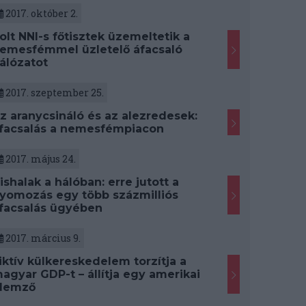
2017. október 2.
olt NNI-s főtisztek üzemeltetik a
emesfémmel üzletelő áfacsaló
álózatot
2017. szeptember 25.
z aranycsináló és az alezredesek:
facsalás a nemesfémpiacon
2017. május 24.
ishalak a hálóban: erre jutott a
yomozás egy több százmilliós
facsalás ügyében
2017. március 9.
iktív külkereskedelem torzítja a
agyar GDP-t – állítja egy amerikai
lemző