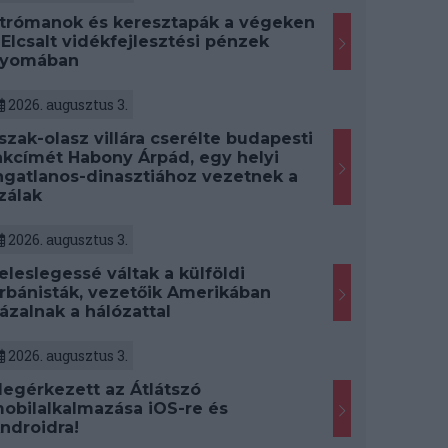
trómanok és keresztapák a végeken
 Elcsalt vidékfejlesztési pénzek
yomában
2026. augusztus 3.
szak-olasz villára cserélte budapesti
akcímét Habony Árpád, egy helyi
ngatlanos-dinasztiához vezetnek a
zálak
2026. augusztus 3.
eleslegessé váltak a külföldi
rbánisták, vezetőik Amerikában
ázalnak a hálózattal
2026. augusztus 3.
egérkezett az Átlátszó
obilalkalmazása iOS-re és
ndroidra!