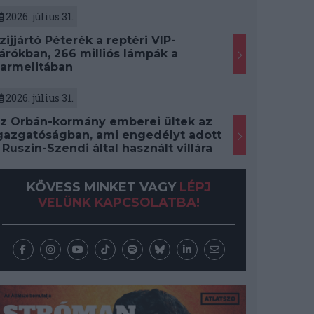
2026. július 31.
zijjártó Péterék a reptéri VIP-
árókban, 266 milliós lámpák a
armelitában
2026. július 31.
z Orbán-kormány emberei ültek az
gazgatóságban, ami engedélyt adott
 Ruszin-Szendi által használt villára
KÖVESS MINKET VAGY
LÉPJ
VELÜNK KAPCSOLATBA!