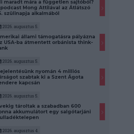
i maradt mára a független sajtóból?
 podcast Mong Attilával az Átlátszó
5. szülinapja alkalmából
2026. augusztus 5.
merikai állami támogatásra pályázna
z USA-ba átmentett orbánista think-
ank
2026. augusztus 5.
ejelentésünk nyomán 4 milliós
írságot szabtak ki a Szent Ágota
endere kapcsán
2026. augusztus 5.
vekig tároltak a szabadban 600
onna akkumulátort egy salgótarjáni
ulladéktelepen
2026. augusztus 4.