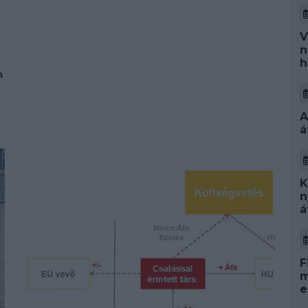
V
n
h
a
A
á
K
n
á
F
m
e