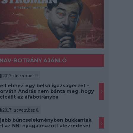
NAV-BOTRÁNY AJÁNLÓ
2017. december 9.
ell ehhez egy belső igazságérzet -
orváth András nem bánta meg, hogy
eleállt az áfabotrányba
2017. november 6.
jabb bűncselekményben bukkantak
el az NNI nyugalmazott alezredesei