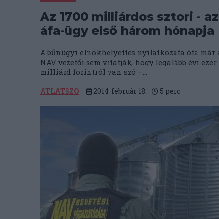
Az 1700 milliárdos sztori - az
áfa-ügy első három hónapja
A bűnügyi elnökhelyettes nyilatkozata óta már 
NAV vezetői sem vitatják, hogy legalább évi ezer
milliárd forintról van szó –...
ATLATSZO
2014. február 18.
5
perc