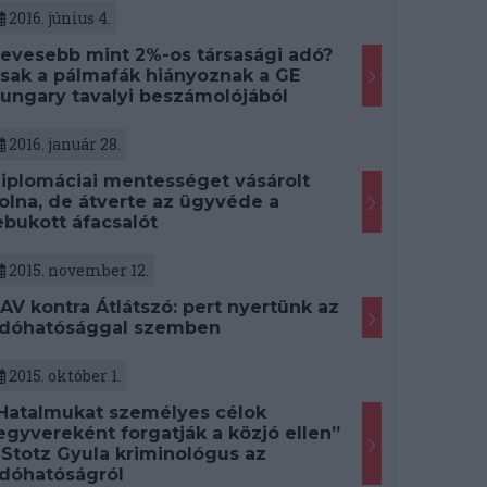
2016. június 4.
evesebb mint 2%-os társasági adó?
sak a pálmafák hiányoznak a GE
ungary tavalyi beszámolójából
2016. január 28.
iplomáciai mentességet vásárolt
olna, de átverte az ügyvéde a
ebukott áfacsalót
2015. november 12.
AV kontra Átlátszó: pert nyertünk az
dóhatósággal szemben
2015. október 1.
Hatalmukat személyes célok
egyvereként forgatják a közjó ellen”
 Stotz Gyula kriminológus az
dóhatóságról