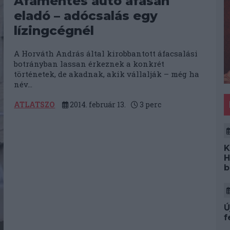
Áfamentes autó áfásan
eladó – adócsalás egy
lízingcégnél
A Horváth András által kirobbantott áfacsalási
botrányban lassan érkeznek a konkrét
történetek, de akadnak, akik vállalják – még ha
név...
ATLATSZO
2014. február 13.
3
perc
K
H
b
Ú
f