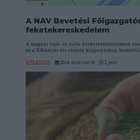
A NAV Bevetési Főigazgatósá
feketekereskedelem
A magyar cipő- és ruha-kiskereskedelemben elad
és a Kőbányai úti elosztó központokon keresztül 
ATLATSZO
2014. március 18.
2
perc