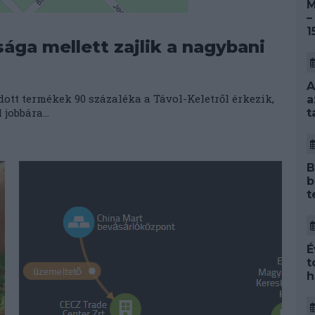
M
–
1
ga mellett zajlik a nagybani
A
ott termékek 90 százaléka a Távol-Keletről érkezik,
a
jobbára...
t
B
b
t
É
t
h