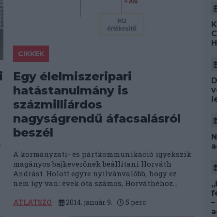
K
C
H
CIKKEK
i
Egy élelmiszeripari
D
hatástanulmány is
v
l
százmilliárdos
nagyságrendű áfacsalásról
beszél
N
t
a
A kormányzati- és pártkommunikáció igyekszik
magányos bajkeverőnek beállítani Horváth
Andrást. Holott egyre nyilvánvalóbb, hogy ez
nem így van: évek óta számos, Horváthéhoz...
„
f
–
ATLATSZO
2014. január 9.
5
perc
a