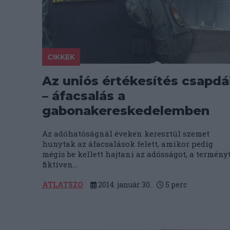
CIKKEK
Az uniós értékesítés csapdá
– áfacsalás a
gabonakereskedelemben
Az adóhatóságnál éveken keresztül szemet
hunytak az áfacsalások felett, amikor pedig
mégis be kellett hajtani az adósságot, a termény
fiktíven...
ATLATSZO
2014. január 30.
5
perc