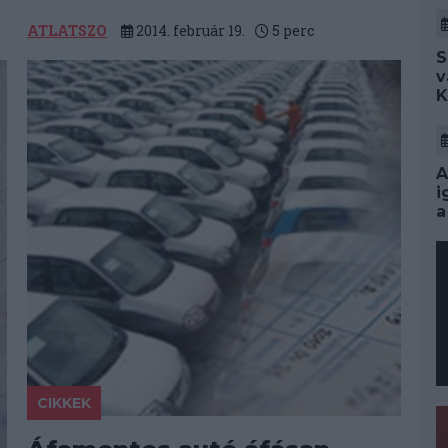
ATLATSZO
2014. február 19.
5
perc
S
v
K
A
i
a
CIKKEK