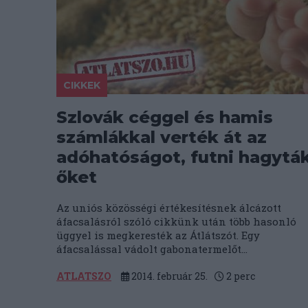
CIKKEK
Szlovák céggel és hamis
számlákkal verték át az
adóhatóságot, futni hagytá
őket
Az uniós közösségi értékesítésnek álcázott
áfacsalásról szóló cikkünk után több hasonló
üggyel is megkeresték az Átlátszót. Egy
áfacsalással vádolt gabonatermelőt...
ATLATSZO
2014. február 25.
2
perc