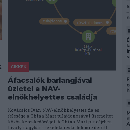
S
–
n
É
l
i
s
k
CIKKEK
Áfacsalók barlangjával
F
o
üzletel a NAV-
h
elnökhelyettes családja
Kovácsics Iván NAV-elnökhelyettes fia és
M
felesége a China Mart tulajdonosával üzemeltet
m
közös kereskedőcéget. A China Mart pincéjében
A
tavaly nagybani feketekereskedelemre derült...