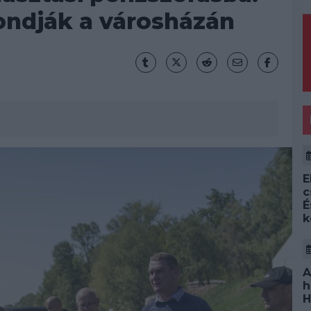
ondják a városházán
E
c
É
k
A
h
H