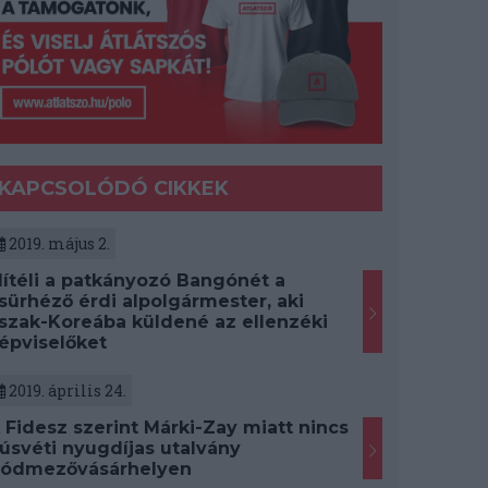
KAPCSOLÓDÓ CIKKEK
2019. május 2.
lítéli a patkányozó Bangónét a
sürhéző érdi alpolgármester, aki
szak-Koreába küldené az ellenzéki
épviselőket
2019. április 24.
 Fidesz szerint Márki-Zay miatt nincs
úsvéti nyugdíjas utalvány
ódmezővásárhelyen