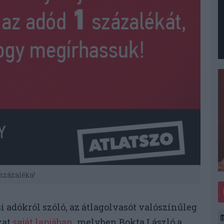
 százaléka!
i adókról szóló, az átlagolvasót valószínűleg
zat
saját lapjában
, melyben Bokta László a