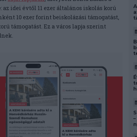
A
az idei évtől 11 ezer általános iskolás korú
a
ént 10 ezer forint beiskolázási támogatást,
t
rú támogatást. Ez a város lapja szerint
dnek.
B
b
t
É
t
h
S
–
n