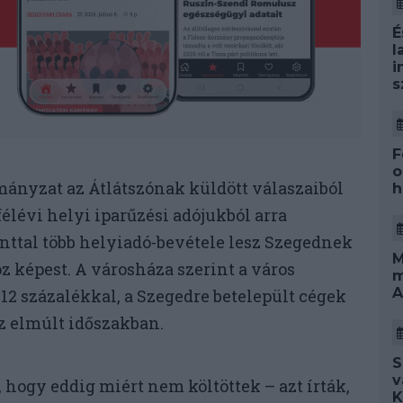
É
l
i
s
F
o
ányzat az Átlátszónak küldött válaszaiból
h
félévi helyi iparűzési adójukból arra
inttal több helyiadó-bevétele lesz Szegednek
M
oz képest. A városháza szerint a város
m
A
12 százalékkal, a Szegedre betelepült cégek
z elmúlt időszakban.
S
v
, hogy eddig miért nem költöttek – azt írták,
K