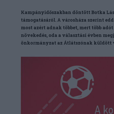
Kampányidőszakban döntött Botka László
támogatásáról. A városháza szerint eddi
most azért adnak többet, mert több adó
növekedés, oda a választási évben megj
önkormányzat az Átlátszónak küldött 