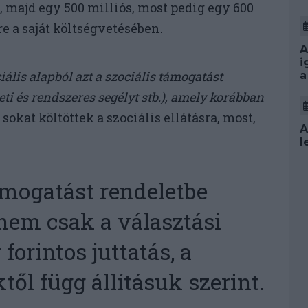
 majd egy 500 milliós, most pedig egy 600
re a saját költségvetésében.
A
i
ális alapból azt a szociális támogatást
a
ti és rendszeres segélyt stb.), amely korábban
sokat költöttek a szociális ellátásra, most,
A
l
mogatást rendeletbe
 nem csak a választási
 forintos juttatás, a
ől függ állításuk szerint.