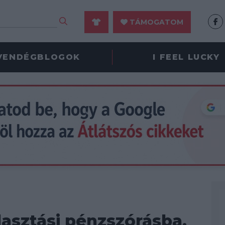
TÁMOGATOM
VENDÉGBLOGOK
I FEEL LUCKY
álasztási pénzszórásba.