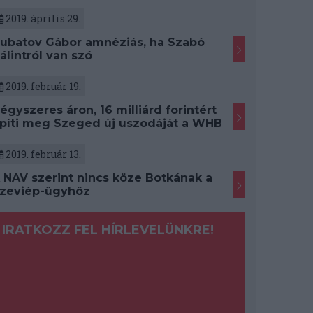
2019. április 29.
ubatov Gábor amnéziás, ha Szabó
álintról van szó
2019. február 19.
égyszeres áron, 16 milliárd forintért
píti meg Szeged új uszodáját a WHB
2019. február 13.
 NAV szerint nincs köze Botkának a
zeviép-ügyhöz
IRATKOZZ FEL HÍRLEVELÜNKRE!