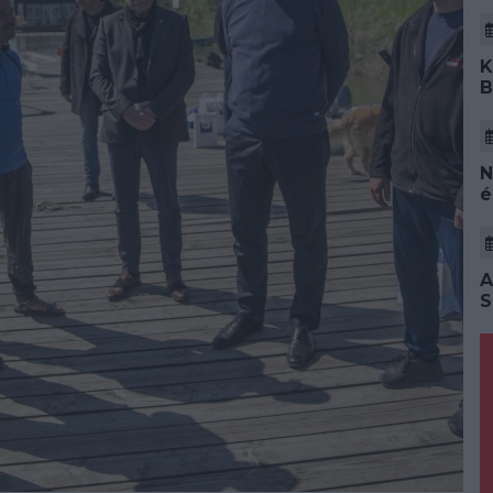
K
B
N
é
A
S