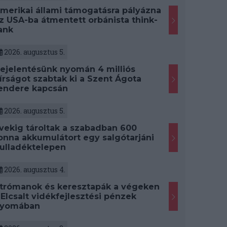
merikai állami támogatásra pályázna
z USA-ba átmentett orbánista think-
ank
2026. augusztus 5.
ejelentésünk nyomán 4 milliós
írságot szabtak ki a Szent Ágota
endere kapcsán
2026. augusztus 5.
vekig tároltak a szabadban 600
onna akkumulátort egy salgótarjáni
ulladéktelepen
2026. augusztus 4.
trómanok és keresztapák a végeken
 Elcsalt vidékfejlesztési pénzek
yomában