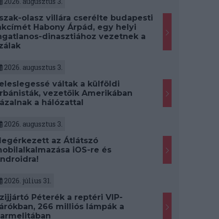
2026. augusztus 3.
szak-olasz villára cserélte budapesti
akcímét Habony Árpád, egy helyi
ngatlanos-dinasztiához vezetnek a
zálak
2026. augusztus 3.
eleslegessé váltak a külföldi
rbánisták, vezetőik Amerikában
ázalnak a hálózattal
2026. augusztus 3.
egérkezett az Átlátszó
obilalkalmazása iOS-re és
ndroidra!
2026. július 31.
zijjártó Péterék a reptéri VIP-
árókban, 266 milliós lámpák a
armelitában