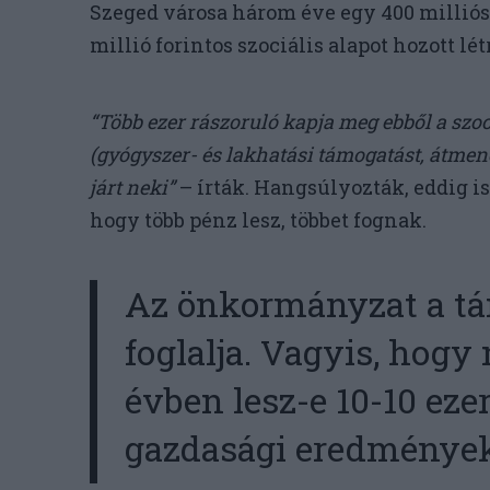
Szeged városa három éve egy 400 milliós,
millió forintos szociális alapot hozott lét
“Több ezer rászoruló kapja meg ebből a szoci
(gyógyszer- és lakhatási támogatást, átmene
járt neki”
– írták. Hangsúlyozták, eddig is 
hogy több pénz lesz, többet fognak.
Az önkormányzat a tá
foglalja. Vagyis, hogy
évben lesz-e 10-10 ezer
gazdasági eredményekt