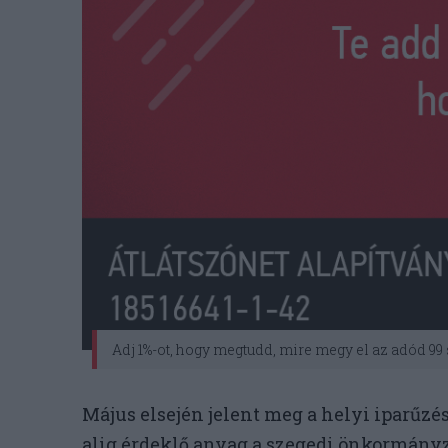
Adj 1%-ot, hogy megtudd, mire megy el az adód 99
Május elsején jelent meg a helyi iparűzés
alig érdeklő anyag a szegedi önkormány